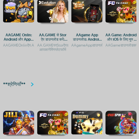
AAGAME Onlin:
AA.GAME से Stor
AAgame App
AA Game: Android
Android और Apple
ऐप डाउनलोड करें:
डाउनलोड: Android
और iOS के लिए मुफ्त
प्लेटफ़ॉर्म पर एक्सेस और
Android और iOS के
और iOS के लिए गेमिंग
डाउनलोड और गेमप्ले
AAGAMEOnlinऐप:AndroidऔरAppleपरएक्सेसकरेंAAGAMEOnlineऐप:AndroidऔरAppleपर
AA.GAMEपरStorऐपडाउनलोडकरें:AndroidऔरiOSकेलिएमुफ्तएक्सेसAA.
AAgameAppडाउनलोड:AndroidऔरiOSकेलिएमुफ्तगे
AAGameडाउनलोडकरें:A
APP डाउनलोड गाइड
लिए मुफ्त APK
प्लेटफ़ॉर्म
गाइड
आपकागेमिंगप्लेटफॉर्म
**श्रेणियाँ**