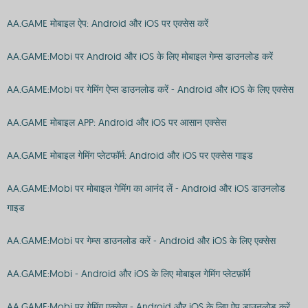
AA.GAME मोबाइल ऐप: Android और iOS पर एक्सेस करें
AA.GAME:Mobi पर Android और iOS के लिए मोबाइल गेम्स डाउनलोड करें
AA.GAME:Mobi पर गेमिंग ऐप्स डाउनलोड करें - Android और iOS के लिए एक्सेस
AA.GAME मोबाइल APP: Android और iOS पर आसान एक्सेस
AA.GAME मोबाइल गेमिंग प्लेटफॉर्म: Android और iOS पर एक्सेस गाइड
AA.GAME:Mobi पर मोबाइल गेमिंग का आनंद लें - Android और iOS डाउनलोड
गाइड
AA.GAME:Mobi पर गेम्स डाउनलोड करें - Android और iOS के लिए एक्सेस
AA.GAME:Mobi - Android और iOS के लिए मोबाइल गेमिंग प्लेटफ़ॉर्म
AA.GAME:Mobi पर गेमिंग एक्सेस - Android और iOS के लिए ऐप डाउनलोड करें