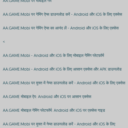
AA.GAME:Mobi पर मोबाइल गेम
AA.GAME:Mobi पर गेमिंग ऐप्स डाउनलोड करें - Android और iOS के लिए एक्सेस
AA.GAME:Mobi पर गेमिंग ऐप्स का आनंद लें - Android और iOS के लिए एक्सेस
<
AA.GAME:Mobi - Android और iOS के लिए मोबाइल गेमिंग प्लेटफ़ॉर्म
AA.GAME:Mobi - Android और iOS के लिए आसान एक्सेस और APK डाउनलोड
AA.GAME:Mobi पर मुफ्त में गेम्स डाउनलोड करें - Android और iOS के लिए एक्सेस
AA.GAME मोबाइल ऐप: Android और iOS पर आसान एक्सेस
AA.GAME मोबाइल गेमिंग प्लेटफॉर्म: Android और iOS पर एक्सेस गाइड
AA.GAME:Mobi पर मुफ्त में गेम्स डाउनलोड करें - Android और iOS के लिए