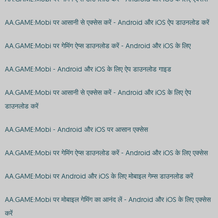
AA.GAME:Mobi पर आसानी से एक्सेस करें - Android और iOS ऐप डाउनलोड करें
AA.GAME:Mobi पर गेमिंग ऐप्स डाउनलोड करें - Android और iOS के लिए
AA.GAME:Mobi - Android और iOS के लिए ऐप डाउनलोड गाइड
AA.GAME:Mobi पर आसानी से एक्सेस करें - Android और iOS के लिए ऐप
डाउनलोड करें
AA.GAME:Mobi - Android और iOS पर आसान एक्सेस
AA.GAME:Mobi पर गेमिंग ऐप्स डाउनलोड करें - Android और iOS के लिए एक्सेस
AA.GAME:Mobi पर Android और iOS के लिए मोबाइल गेम्स डाउनलोड करें
AA.GAME:Mobi पर मोबाइल गेमिंग का आनंद लें - Android और iOS के लिए एक्सेस
करें