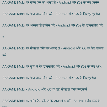
AA.GAME:Mobi पर गेमिंग ऐप्स का आनंद लें - Android और iOS के लिए एक्सेस
AA.GAME:Mobi पर गेम्स डाउनलोड करें - Android और iOS के लिए ऐप एक्सेस
AA.GAME:Mobi पर आसानी से एक्सेस करें - Android और iOS ऐप डाउनलोड करें
<
AA.GAME:Mobi पर मोबाइल गेमिंग का आनंद लें - Android और iOS के लिए एक्सेस
करें
AA.GAME:Mobi पर मुफ्त में गेम डाउनलोड करें - Android और iOS के लिए APK
AA.GAME:Mobi पर गेम्स डाउनलोड करें - Android और iOS के लिए एक्सेस
AA.GAME:Mobi - Android और iOS के लिए मोबाइल गेमिंग प्लेटफ़ॉर्म
AA.GAME:Mobi पर गेमिंग ऐप्स और APK डाउनलोड करें - Android और iOS के