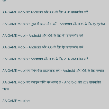
करें
AA.GAME:Mobi पर Android और iOS के लिए APK डाउनलोड करें
AA.GAME:Mobi पर मुफ्त में डाउनलोड करें - Android और iOS के लिए ऐप एक्सेस
AA.GAME:Mobi - Android और iOS के लिए ऐप डाउनलोड करें
AA.GAME:Mobi - Android और iOS के लिए ऐप डाउनलोड करें
AA.GAME:Mobi पर Android और iOS के लिए APK डाउनलोड करें
AA.GAME:Mobi पर गेमिंग ऐप्स डाउनलोड करें - Android और iOS के लिए एक्सेस
AA.GAME:Mobi पर मोबाइल गेमिंग का आनंद लें - Android और iOS डाउनलोड
गाइड
AA.GAME:Mobi पर