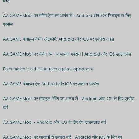
लिए
AA.GAME:Mobi पर गेमिंग ऐप्स का आनंद लें - Android और iOS डिवाइस के लिए
एक्सेस
AA.GAME मोबाइल गेमिंग प्लेटफॉर्म: Android और iOS पर एक्सेस गाइड
AA.GAME:Mobi पर गेमिंग ऐप्स का आसान एक्सेस | Android और iOS डाउनलोड
Each match is a thrilling race against opponent
AA.GAME मोबाइल ऐप: Android और iOS पर आसान एक्सेस
AA.GAME:Mobi पर मोबाइल गेमिंग का आनंद लें - Android और iOS के लिए एक्सेस
करें
AA.GAME:Mobi - Android और iOS के लिए ऐप डाउनलोड करें
AA.GAME:Mobi पर आसानी से एक्सेस करें - Android और iOS के लिए ऐप