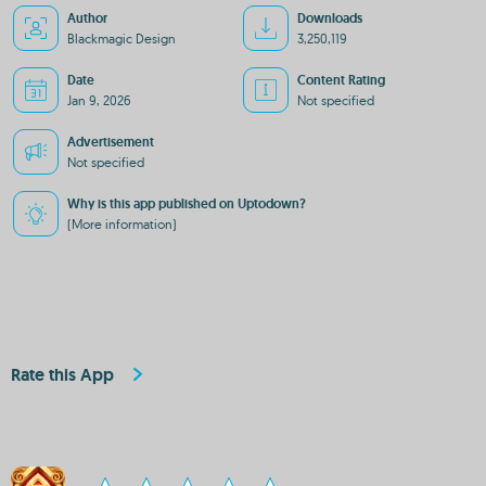
Author
Downloads
Blackmagic Design
3,250,119
Date
Content Rating
Jan 9, 2026
Not specified
Advertisement
Not specified
Why is this app published on Uptodown?
(More information)
Rate this App