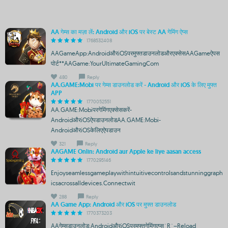
AA गेम्स का मज़ा लें: Android और iOS पर बेस्ट AA गेमिंग ऐप्स
1768532408
AAGameApp:AndroidऔरiOSपरमुफ्तडाउनलोडऔरएक्सेसAAGameऐपस
पोर्ट**AAGame:YourUltimateGamingCom
480
Reply
AA.GAME:Mobi पर गेम्स डाउनलोड करें - Android और iOS के लिए मुफ्त
APP
1770052551
AA.GAME:Mobiपरगेमिंगएक्सेसकरें-
AndroidऔरiOSऐपडाउनलोडAA.GAME:Mobi-
AndroidऔरiOSकेलिएऐपडाउन
321
Reply
AAGAME Onlin: Android aur Apple ke liye aasan access
1770295146
Enjoyseamlessgameplaywithintuitivecontrolsandstunninggraph
icsacrossalldevices.Connectwit
288
Reply
AA Game App: Android और iOS पर मुफ्त डाउनलोड
1770373203
AAगेम्सडाउनलोड:AndroidऔरiOSपरमुफ्तगेमिंगएप्स`R`–Reload