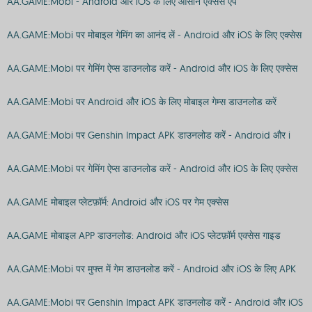
AA.GAME:Mobi - Android और iOS के लिए आसान एक्सेस एप
AA.GAME:Mobi पर मोबाइल गेमिंग का आनंद लें - Android और iOS के लिए एक्सेस
AA.GAME:Mobi पर गेमिंग ऐप्स डाउनलोड करें - Android और iOS के लिए एक्सेस
AA.GAME:Mobi पर Android और iOS के लिए मोबाइल गेम्स डाउनलोड करें
AA.GAME:Mobi पर Genshin Impact APK डाउनलोड करें - Android और i
AA.GAME:Mobi पर गेमिंग ऐप्स डाउनलोड करें - Android और iOS के लिए एक्सेस
AA.GAME मोबाइल प्लेटफ़ॉर्म: Android और iOS पर गेम एक्सेस
AA.GAME मोबाइल APP डाउनलोड: Android और iOS प्लेटफ़ॉर्म एक्सेस गाइड
AA.GAME:Mobi पर मुफ्त में गेम डाउनलोड करें - Android और iOS के लिए APK
AA.GAME:Mobi पर Genshin Impact APK डाउनलोड करें - Android और iOS