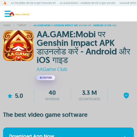
AA गेम्स एंड्रॉइड और IOS पर मुफ्त में डाउनलोड करें
AA GAME:DOWN - ANDROID और IOS पर मुफ्त डाउनलोड
AAGAME OFFIC ऐप ड
HOME
/
**श्रेणियाँ**
/
AA.GAME:MOBI पर GENSHIN IMPACT APK डाउनलोड करें - ANDROID और IOS गाइड
AA.GAME:Mobi पर
Genshin Impact APK
डाउनलोड करें - Android और
iOS गाइड
AAGame Club
#2
EDITORS
40
3.3 M
5.0
reviews
downloads
The best video game software
Download App Now