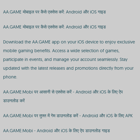
AA.GAME मोबाइल पर कैसे एक्सेस करें: Android और iOS गाइड
AA.GAME मोबाइल पर कैसे एक्सेस करें: Android और iOS गाइड
Download the AA.GAME app on your iOS device to enjoy exclusive
mobile gaming benefits. Access a wide selection of games,
participate in events, and manage your account seamlessly. Stay
updated with the latest releases and promotions directly from your
phone.
AA.GAME:Mobi पर आसानी से एक्सेस करें - Android और iOS के लिए ऐप
डाउनलोड करें
AA.GAME:Mobi पर मुफ्त में गेम डाउनलोड करें - Android और iOS के लिए APK
AA.GAME:Mobi - Android और iOS के लिए ऐप डाउनलोड गाइड