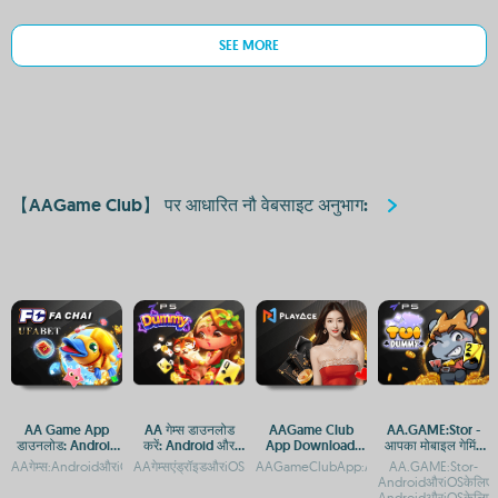
SEE MORE
【AAGame Club】 पर आधारित नौ वेबसाइट अनुभाग:
AA Game App
AA गेम्स डाउनलोड
AAGame Club
AA.GAME:Stor -
डाउनलोड: Android
करें: Android और
App Download:
आपका मोबाइल गेमिंग
और iOS पर मुफ्त गेमिंग
iOS के लिए मुफ्त गेमिंग
Android और iOS
प्लेटफॉर्म
AAगेम्स:AndroidऔरiOSकेलिएमुफ्तगेमिंगऐपAAGameडाउनलोडकरें:AndroidऔरiOS
AAगेम्सएंड्रॉइडऔरiOSपरमुफ्तमेंडाउनलोडकरनेकेलिएउपलब्धहैं
AAGameClubApp:AndroidऔरiOSपरमुफ्तड
AA.GAME:Stor-
एक्सेस
ऐप
प्लेटफ़ॉर्म गाइड
AndroidऔरiOSकेलिएमुफ्
AndroidऔरiOSकेलिएऐ