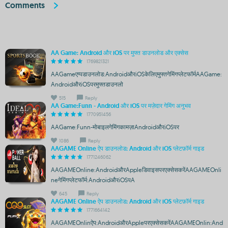
Comments
AA Game: Android और iOS पर मुफ्त डाउनलोड और एक्सेस
1769821321
AAGameएप्पडाउनलोड:AndroidऔरiOSकेलिएमुफ्तगेमिंगप्लेटफॉर्मAAGame:
AndroidऔरiOSपरमुफ्तडाउनलो
515
Reply
AA Game:Funn - Android और iOS पर मज़ेदार गेमिंग अनुभव
1770951456
AAGame:Funn-मोबाइलगेमिंगकामज़ाAndroidऔरiOSपर
1086
Reply
AAGAME Online ऐप डाउनलोड: Android और iOS प्लेटफ़ॉर्म गाइड
1771246062
AAGAMEOnline:AndroidऔरAppleडिवाइसपरएक्सेसकरेंAAGAMEOnli
neगेमिंगप्लेटफॉर्म:AndroidऔरiOSपA
645
Reply
AAGAME Online ऐप डाउनलोड: Android और iOS प्लेटफ़ॉर्म गाइड
1771664142
AAGAMEOnlinऐप:AndroidऔरAppleपरएक्सेसकरेंAAGAMEOnlin:And