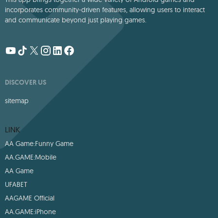
incorporates community-driven features, allowing users to interact
and communicate beyond just playing games.
DISCOVER US
sitemap
LINK
AA Game:Funny Game
AA.GAME:Mobile
AA Game
UFABET
AAGAME Official
AA.GAME:iPhone