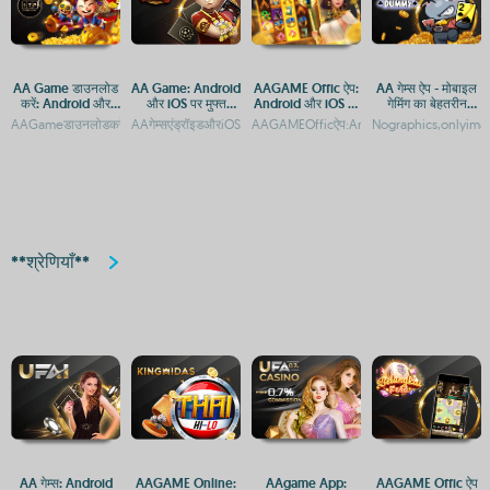
AA Game डाउनलोड
AA Game: Android
AAGAME Offic ऐप:
AA गेम्स ऐप - मोबाइल
करें: Android और
और iOS पर मुफ्त
Android और iOS पर
गेमिंग का बेहतरीन
iOS के लिए मुफ्त गेमिंग
डाउनलोड और एक्सेस
डाउनलोड करें
अनुभव
AAGameडाउनलोडकरें:AndroidऔरiOSकेलिएमुफ्तगेमिंगऐपAAGame:AndroidऔरiOSकेलिएमुफ्त
AAगेम्सएंड्रॉइडऔरiOSपरमुफ्तमेंडाउनलोडकरनेकेलिएAAGame:Androidऔ
AAGAMEOfficऐप:AndroidऔरAppleपरडाउनल
Nographics,onlyima
एप
**श्रेणियाँ**
AA गेम्स: Android
AAGAME Online:
AAgame App:
AAGAME Offic ऐप