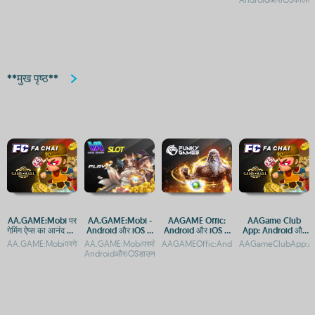
**मुख पृष्ठ**
AA.GAME:Mobi पर
AA.GAME:Mobi -
AAGAME Offic:
AAGame Club
गेमिंग ऐप्स का आनंद लें -
Android और iOS के
Android और iOS के
App: Android और
Android और iOS
लिए ऐप डाउनलोड करें
लिए ऐप डाउनलोड गाइड
iOS पर मुफ्त डाउनलोड
AA.GAME:Mobiपरगेमिंगएप्सऔरAPKडाउनलोडकरें|AndroidऔरAppleप्लेटफ़ॉर्मAA.GAME:Mobiप
AA.GAME:Mobiपरमोबाइलगेमिंगकाआनंदलें-
AAGAMEOffic:AndroidऔरAppleकेलिएAPPड
AAGameClubApp:And
डिवाइस के लिए
AndroidऔरiOSडाउनलोडगाइडAA.GAME:Mobiपरमोबाइलगेमिंगकाआ