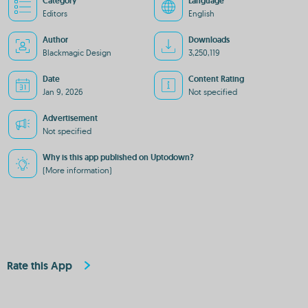
Category
Language
Editors
English
Author
Downloads
Blackmagic Design
3,250,119
Date
Content Rating
Jan 9, 2026
Not specified
Advertisement
Not specified
Why is this app published on Uptodown?
(More information)
Rate this App