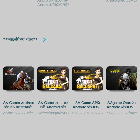
AndroidऔरiOSपरमुफ्तगेमिंगएपAAGame:Onli-
AndroidऔरiOSप्लेटफ़
AndroidऔरiOSपरमुफ्तडाउनलोडAAGame:Onli
**लोकप्रिय खेल**
AA Game: Android
AA Game डाउनलोड
AA Game APK:
AAgame Offic ऐप:
और iOS पर डाउनलोड
करें: Android और
Android और iOS के
Android और iOS पर
और एक्सेस गाइड
iOS के लिए मुफ्त गेमिंग
लिए मुफ्त डाउनलोड
डाउनलोड करें
AAगेम्स:AndroidऔरiOSपरमुफ्तगेम्सकाअनुभव
AAगेम्सएंड्रॉइडऔरiOSपरमुफ्तमेंडाउनलोडकरें
AAGameAPK:AndroidऔरiOSपरडाउनलोडकरे
AAgameOfficऐपडाउनलो
ऐप