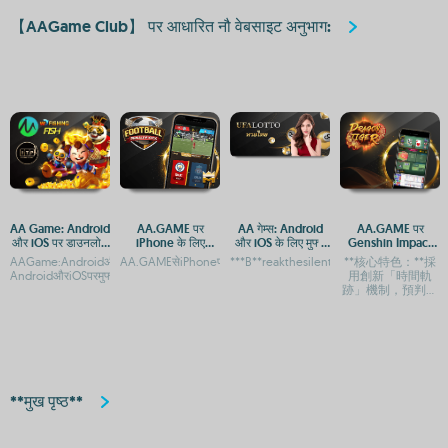
【AAGame Club】 पर आधारित नौ वेबसाइट अनुभाग:
AA Game: Android
AA.GAME पर
AA गेम्स: Android
AA.GAME पर
और iOS पर डाउनलोड
iPhone के लिए
और iOS के लिए मुफ्त
Genshin Impact
और एक्सेस गाइड
Android ऐप्स कैसे
गेमिंग ऐप्स
APK डाउनलोड और
AAGame:AndroidऔरiOSपरडाउनलोडकरनेकातरीकाAAGame:Andr-
AA.GAMEसेiPhoneपरGenshinImpactAPKडाउनलोडऔरइंस्टॉलगाइडAA
***B**reakthesilentwallof'M's.AAGame:A
**核心特色：**採
डाउनलोड करें
Android/iOS गेम
AndroidऔरiOSपरमुफ्तडाउनलोडAAGame:Andr
用創新「時間軌
एक्सेस
跡」機制，預判敵
我行動順序，搭配
職業克制與環境互
動，體驗真正策略
對決。
**मुख पृष्ठ**