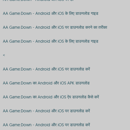
AA Game:Down - Android और iOS के लिए डाउनलोड गाइड
AA Game:Down - Android और iOS पर डाउनलोड करने का तरीका
AA Game:Down - Android और iOS के लिए डाउनलोड गाइड
<
AA Game:Down - Android और iOS पर डाउनलोड करें
AA Game:Down का Android और iOS APK डाउनलोड
AA Game:Down का Android और iOS ऐप डाउनलोड कैसे करें
AA Game:Down - Android और iOS पर डाउनलोड करें
AA Game:Down - Android और iOS पर डाउनलोड करें