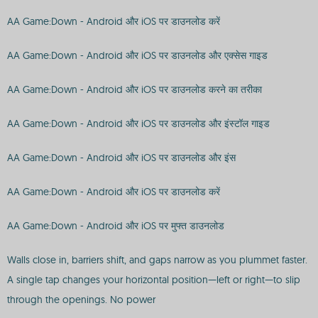
AA Game:Down - Android और iOS पर डाउनलोड करें
AA Game:Down - Android और iOS पर डाउनलोड और एक्सेस गाइड
AA Game:Down - Android और iOS पर डाउनलोड करने का तरीका
AA Game:Down - Android और iOS पर डाउनलोड और इंस्टॉल गाइड
AA Game:Down - Android और iOS पर डाउनलोड और इंस
AA Game:Down - Android और iOS पर डाउनलोड करें
AA Game:Down - Android और iOS पर मुफ्त डाउनलोड
Walls close in, barriers shift, and gaps narrow as you plummet faster.
A single tap changes your horizontal position—left or right—to slip
through the openings. No power