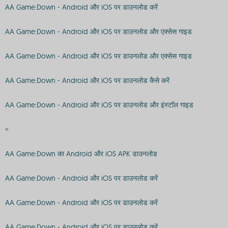
AA Game:Down - Android और iOS पर डाउनलोड करें
AA Game:Down - Android और iOS पर डाउनलोड और एक्सेस गाइड
AA Game:Down - Android और iOS पर डाउनलोड और एक्सेस गाइड
AA Game:Down - Android और iOS पर डाउनलोड कैसे करें
AA Game:Down - Android और iOS पर डाउनलोड और इंस्टॉल गाइड
<
AA Game:Down का Android और iOS APK डाउनलोड
AA Game:Down - Android और iOS पर डाउनलोड करें
AA Game:Down - Android और iOS पर डाउनलोड करें
AA Game:Down - Android और iOS पर डाउनलोड करें