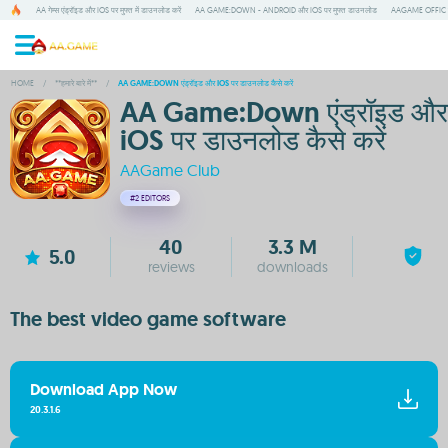
AA गेम्स एंड्रॉइड और IOS पर मुफ्त में डाउनलोड करें
AA GAME:DOWN - ANDROID और IOS पर मुफ्त डाउनलोड
AAGAME OFFIC ऐप ड
HOME
/
**हमारे बारे में**
/
AA GAME:DOWN एंड्रॉइड और IOS पर डाउनलोड कैसे करें
AA Game:Down एंड्रॉइड और
iOS पर डाउनलोड कैसे करें
AAGame Club
#2
EDITORS
40
3.3 M
5.0
reviews
downloads
The best video game software
Download App Now
20.3.1.6