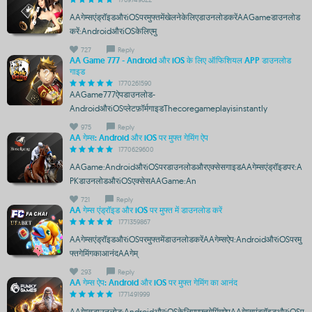
AAगेम्सएंड्रॉइडऔरiOSपरमुफ्तमेंखेलनेकेलिएडाउनलोडकरेंAAGameडाउनलोड
करें:AndroidऔरiOSकेलिएमु
727
Reply
AA Game 777 - Android और iOS के लिए ऑफिशियल APP डाउनलोड
गाइड
1770261590
AAGame777ऐपडाउनलोड-
AndroidऔरiOSप्लेटफ़ॉर्मगाइडThecoregameplayisinstantly
975
Reply
AA गेम्स: Android और iOS पर मुफ्त गेमिंग ऐप
1770629600
AAGame:AndroidऔरiOSपरडाउनलोडऔरएक्सेसगाइडAAगेम्सएंड्रॉइडपर:A
PKडाउनलोडऔरiOSएक्सेसAAGame:An
721
Reply
AA गेम्स एंड्रॉइड और iOS पर मुफ्त में डाउनलोड करें
1771359867
AAगेम्सएंड्रॉइडऔरiOSपरमुफ्तमेंडाउनलोडकरेंAAगेम्सऐप:AndroidऔरiOSपरमु
फ्तगेमिंगकाआनंदAAगेम्
293
Reply
AA गेम्स ऐप: Android और iOS पर मुफ्त गेमिंग का आनंद
1771491999
AAगेम्सडाउनलोड:AndroidऔरiOSकेलिएमुफ्तगेमिंगऐपAAगेम्सएंड्रॉइडऔरiOSप