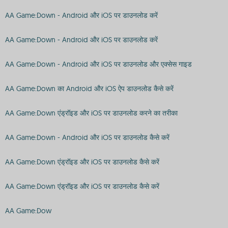
AA Game:Down - Android और iOS पर डाउनलोड करें
AA Game:Down - Android और iOS पर डाउनलोड करें
AA Game:Down - Android और iOS पर डाउनलोड और एक्सेस गाइड
AA Game:Down का Android और iOS ऐप डाउनलोड कैसे करें
AA Game:Down एंड्रॉइड और iOS पर डाउनलोड करने का तरीका
AA Game:Down - Android और iOS पर डाउनलोड कैसे करें
AA Game:Down एंड्रॉइड और iOS पर डाउनलोड कैसे करें
AA Game:Down एंड्रॉइड और iOS पर डाउनलोड कैसे करें
AA Game:Dow