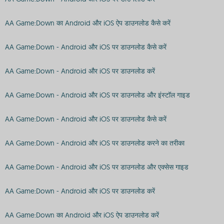
AA Game:Down का Android और iOS ऐप डाउनलोड कैसे करें
AA Game:Down - Android और iOS पर डाउनलोड कैसे करें
AA Game:Down - Android और iOS पर डाउनलोड करें
AA Game:Down - Android और iOS पर डाउनलोड और इंस्टॉल गाइड
AA Game:Down - Android और iOS पर डाउनलोड कैसे करें
AA Game:Down - Android और iOS पर डाउनलोड करने का तरीका
AA Game:Down - Android और iOS पर डाउनलोड और एक्सेस गाइड
AA Game:Down - Android और iOS पर डाउनलोड करें
AA Game:Down का Android और iOS ऐप डाउनलोड करें