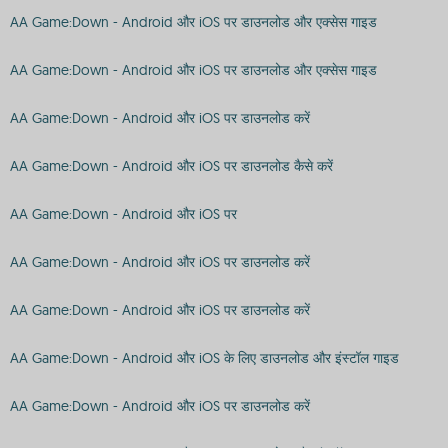
AA Game:Down - Android और iOS पर डाउनलोड और एक्सेस गाइड
AA Game:Down - Android और iOS पर डाउनलोड और एक्सेस गाइड
AA Game:Down - Android और iOS पर डाउनलोड करें
AA Game:Down - Android और iOS पर डाउनलोड कैसे करें
AA Game:Down - Android और iOS पर
AA Game:Down - Android और iOS पर डाउनलोड करें
AA Game:Down - Android और iOS पर डाउनलोड करें
AA Game:Down - Android और iOS के लिए डाउनलोड और इंस्टॉल गाइड
AA Game:Down - Android और iOS पर डाउनलोड करें