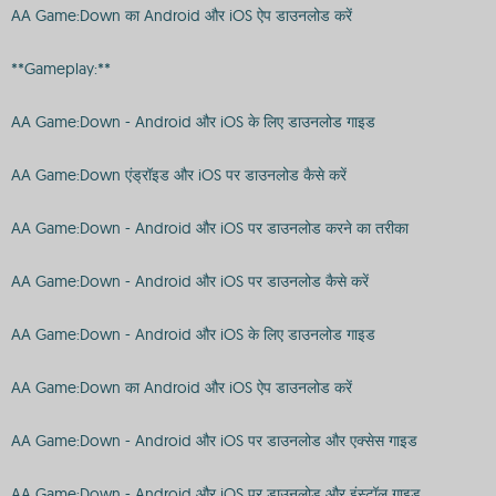
AA Game:Down का Android और iOS ऐप डाउनलोड करें
**Gameplay:**
AA Game:Down - Android और iOS के लिए डाउनलोड गाइड
AA Game:Down एंड्रॉइड और iOS पर डाउनलोड कैसे करें
AA Game:Down - Android और iOS पर डाउनलोड करने का तरीका
AA Game:Down - Android और iOS पर डाउनलोड कैसे करें
AA Game:Down - Android और iOS के लिए डाउनलोड गाइड
AA Game:Down का Android और iOS ऐप डाउनलोड करें
AA Game:Down - Android और iOS पर डाउनलोड और एक्सेस गाइड
AA Game:Down - Android और iOS पर डाउनलोड और इंस्टॉल गाइड