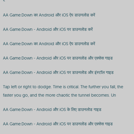
<
AA Game:Down का Android और iOS ऐप डाउनलोड करें
AA Game:Down - Android और iOS पर डाउनलोड करें
AA Game:Down का Android और iOS ऐप डाउनलोड करें
AA Game:Down - Android और iOS पर डाउनलोड और एक्सेस गाइड
AA Game:Down - Android और iOS पर डाउनलोड और इंस्टॉल गाइड
Tap left or right to dodge. Time is critical. The further you fall, the
faster you go, and the more chaotic the tunnel becomes. Un
AA Game:Down - Android और iOS के लिए डाउनलोड गाइड
AA Game:Down - Android और iOS पर डाउनलोड और एक्सेस गाइड