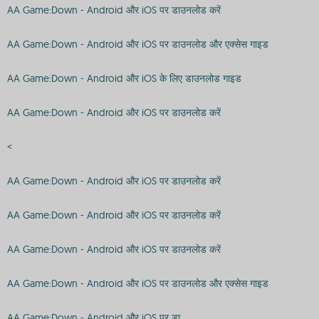
AA Game:Down - Android और iOS पर डाउनलोड करें
AA Game:Down - Android और iOS पर डाउनलोड और एक्सेस गाइड
AA Game:Down - Android और iOS के लिए डाउनलोड गाइड
AA Game:Down - Android और iOS पर डाउनलोड करें
<
AA Game:Down - Android और iOS पर डाउनलोड करें
AA Game:Down - Android और iOS पर डाउनलोड करें
AA Game:Down - Android और iOS पर डाउनलोड करें
AA Game:Down - Android और iOS पर डाउनलोड और एक्सेस गाइड
AA Game:Down - Android और iOS पर डा