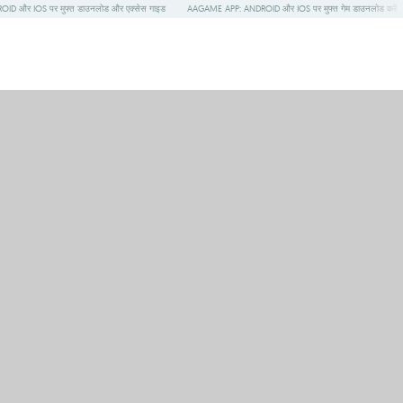
ID और IOS पर मुफ्त डाउनलोड और एक्सेस गाइड
AAGAME APP: ANDROID और IOS पर मुफ्त गेम डाउनलोड करें