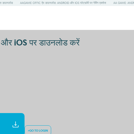
त डाउनलोड
AAGAME OFFIC ऐप डाउनलोड: ANDROID और IOS प्लेटफ़ॉर्म पर गेमिंग एक्सेस
AA GAME: ANDRO
र iOS पर डाउनलोड करें
>GO TO LOGIN