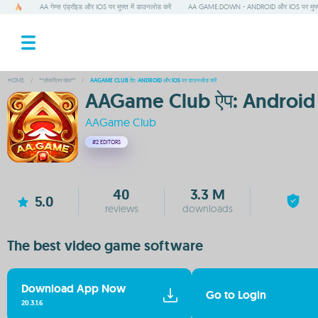
AA गेम्स एंड्रॉइड और IOS पर मुफ्त में डाउनलोड करें
AA GAME:DOWN - ANDROID और IOS पर मुफ्
HOME
/
**लोकप्रिय खेल**
/
AAGAME CLUB ऐप: ANDROID और IOS पर डाउनलोड करें
AAGame Club ऐप: Android औ
AAGame Club
#2
EDITORS
40
3.3 M
5.0
reviews
downloads
The best video game software
Download App Now
Go to Login
20.3.1.6