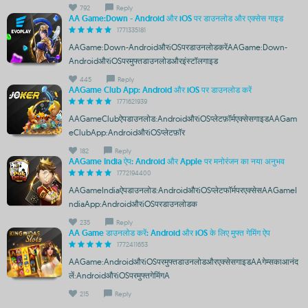
792
Reply
AA Game:Down - Android और iOS पर डाउनलोड और एक्सेस गाइड
1771335181
AAGame:Down-AndroidऔरiOSपरडाउनलोडकरेंAAGame:Down-
AndroidऔरiOSपरमुफ्तडाउनलोडऔरइंस्टॉलगाइड
445
Reply
AAGame Club App: Android और iOS पर डाउनलोड करें
1771621939
AAGameClubऐपडाउनलोड:AndroidऔरiOSप्लेटफ़ॉर्मएक्सेसगाइडAAGam
eClubApp:AndroidऔरiOSप्लेटफ़ॉर
182
Reply
AAGame India ऐप: Android और Apple पर मनोरंजन का नया अनुभव
1772194400
AAGameIndiaऐपडाउनलोड:AndroidऔरiOSप्लेटफॉर्मपरएक्सेसAAGameI
ndiaApp:AndroidऔरiOSपरडाउनलोडक
235
Reply
AA Game डाउनलोड करें: Android और iOS के लिए मुफ्त गेमिंग ऐप
1772411653
AAGame:AndroidऔरiOSपरमुफ्तडाउनलोडऔरएक्सेसगाइडAAगेम्सकाआनंद
लें:AndroidऔरiOSपरमुफ्तगेमिंगA
215
Reply