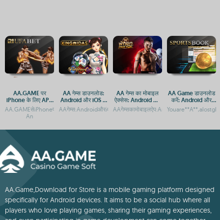
AA.GAME पर
AA गेम्स डाउनलोड:
AA गेम्स का मोबाइल
AA Game डाउनलोड
iPhone के लिए APK
Android और iOS के
ऐक्सेस: Android और
करें: Android और
डाउनलोड और गेम
लिए मुफ्त गेमिंग एप
iOS पर डाउनलोड
iOS के लिए मुफ्त APP
AA.GAMEसेiPhoneपरGenshinImpactAPKडाउनलोडऔरइंस्टॉलकरेंAA.GAME:iPhoपरआसानीसेड
AAगेम्स:AndroidऔरiOSपरमुफ्तगेमिंगकाआनंदAAGame:AndroidऔरiOSप
AAगेम्सकामोबाइलऐप:AndroidऔरiOSपरमुफ्तडा
Youare**A**,alostgl
एक्सेस गाइड
गाइड
और APK
An
AA.Game,Download for Store is a mobile gaming platform designed
specifically for Android devices. It aims to be a social hub where all
players who love playing games, sharing their gaming experiences,