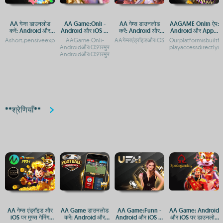
AA गेम्स डाउनलोड
AA Game:Onli -
AA गेम्स डाउनलोड
AAGAME Onlin ऐप:
करें: Android और
Android और iOS पर
करें: Android और
Android और Apple
iOS के लिए मुफ्त गेमिंग
डाउनलोड करें
iOS पर मुफ्त गेमिंग एप
पर कैसे एक्सेस करें
Ashort,pensiveexperienceaboutlanguage,legacy,andthepowerofaAAगेम्स:Androidऔर
AAGame:Onli-
AAगेम्सएंड्रॉइडऔरiOSपरमुफ्तमेंडाउनलोडकरें
Ourplatformisbuiltf
ऐप
AndroidऔरiOSपरमुफ्तगेमिंगएपAAGame:Onli-
playaccessdirectly
AndroidऔरiOSपरमुफ्तडाउनलोडऔरगेमिंगअनु
**श्रेणियाँ**
AA गेम्स एंड्रॉइड और
AA Game डाउनलोड
AA Game:Funn -
AA Game: Android
iOS पर मुफ्त गेमिंग
करें: Android और
Android और iOS पर
और iOS पर डाउनलोड