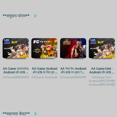
**समुदाय फोरम**
AA Game डाउनलोड:
AA Game Android
AA गेम्स ऐप: Android
AA Game:Onli -
Android और iOS के
और iOS के लिए मुफ्त
और iOS पर मुफ्त गेमिंग
Android और iOS पर
लिए मुफ्त गेमिंग एप
गेमिंग ऐप
का आनंद
मुफ्त गेमिंग एप
AAGameऐपडाउनलोड:AndroidऔरiOSप्लेटफ़ॉर्मपरगेमिंगकाआनंदAAगेम्सएंड्रॉइडऔरiOSपरमुफ्तगेमिंग
AAGame:AndroidऔरiOSकेलिएमुफ्तडाउनलोडऔरगेमप्लेगाइडAAGame:
AAGameएप्पडाउनलोड:AndroidऔरiOSपरमुफ्तग
AAGame:Onli-
AndroidऔरiOSपरमुफ्त
AndroidऔरiOSपरमुफ्तगे
**सहायता केंद्र**