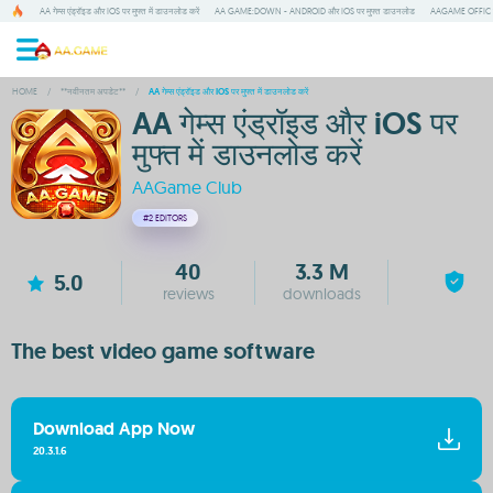
AA गेम्स एंड्रॉइड और IOS पर मुफ्त में डाउनलोड करें
AA GAME:DOWN - ANDROID और IOS पर मुफ्त डाउनलोड
AAGAME OFFIC ऐप ड
HOME
/
**नवीनतम अपडेट**
/
AA गेम्स एंड्रॉइड और IOS पर मुफ्त में डाउनलोड करें
AA गेम्स एंड्रॉइड और iOS पर
मुफ्त में डाउनलोड करें
AAGame Club
#2
EDITORS
40
3.3 M
5.0
reviews
downloads
The best video game software
Download App Now
20.3.1.6