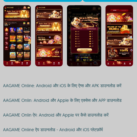
AAGAME Online: Android और iOS के लिए ऐप्स और APK डाउनलोड करें
AAGAME Onlin: Android और Apple के लिए एक्सेस और APP डाउनलोड
AAGAME Onlin ऐप: Android और Apple पर कैसे डाउनलोड करें
AAGAME Online ऐप डाउनलोड - Android और iOS प्लेटफ़ॉर्म