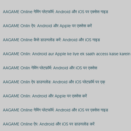
AAGAME Online गेमिंग प्लेटफॉर्म: Android और iOS पर एक्सेस गाइड
AAGAME Onlin ऐप: Android और Apple पर एक्सेस करें
AAGAME Online कैसे डाउनलोड करें: Android और iOS गाइड
AAGAME Onlin: Android aur Apple ke liye ek saath access kaise karein
AAGAME Onlin गेमिंग प्लेटफ़ॉर्म: Android और iOS पर एक्सेस
AAGAME Onlin ऐप डाउनलोड: Android और iOS प्लेटफ़ॉर्म पर एक्
AAGAME Onlin: Android और Apple पर एक्सेस करें
AAGAME Online गेमिंग प्लेटफॉर्म: Android और iOS पर एक्सेस गाइड
AAGAME Online ऐप: Android और iOS पर डाउनलोड करें