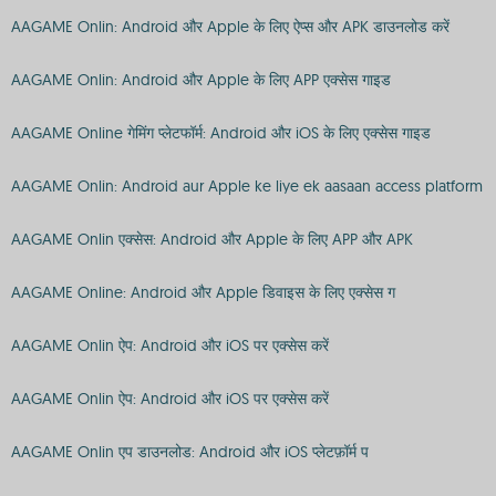
AAGAME Onlin: Android और Apple के लिए ऐप्स और APK डाउनलोड करें
AAGAME Onlin: Android और Apple के लिए APP एक्सेस गाइड
AAGAME Online गेमिंग प्लेटफॉर्म: Android और iOS के लिए एक्सेस गाइड
AAGAME Onlin: Android aur Apple ke liye ek aasaan access platform
AAGAME Onlin एक्सेस: Android और Apple के लिए APP और APK
AAGAME Online: Android और Apple डिवाइस के लिए एक्सेस ग
AAGAME Onlin ऐप: Android और iOS पर एक्सेस करें
AAGAME Onlin ऐप: Android और iOS पर एक्सेस करें
AAGAME Onlin एप डाउनलोड: Android और iOS प्लेटफ़ॉर्म प