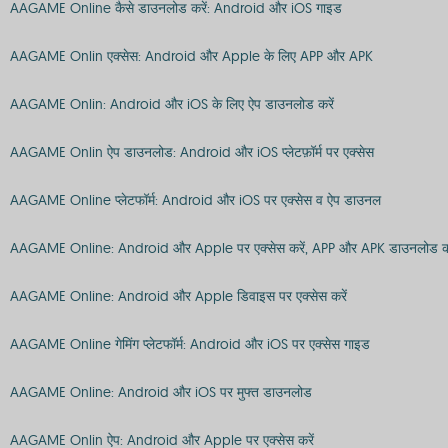
AAGAME Online कैसे डाउनलोड करें: Android और iOS गाइड
AAGAME Onlin एक्सेस: Android और Apple के लिए APP और APK
AAGAME Onlin: Android और iOS के लिए ऐप डाउनलोड करें
AAGAME Onlin ऐप डाउनलोड: Android और iOS प्लेटफ़ॉर्म पर एक्सेस
AAGAME Online प्लेटफॉर्म: Android और iOS पर एक्सेस व ऐप डाउनल
AAGAME Online: Android और Apple पर एक्सेस करें, APP और APK डाउनलोड कर
AAGAME Online: Android और Apple डिवाइस पर एक्सेस करें
AAGAME Online गेमिंग प्लेटफॉर्म: Android और iOS पर एक्सेस गाइड
AAGAME Online: Android और iOS पर मुफ्त डाउनलोड
AAGAME Onlin ऐप: Android और Apple पर एक्सेस करें