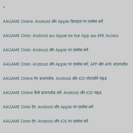
<
AAGAME Online: Android और Apple डिवाइस पर एक्सेस करें
AAGAME Onlin: Android aur Apple ke liye App aur APK Access
AAGAME Onlin: Android और Apple पर एक्सेस करें
AAGAME Onlin: Android और Apple पर एक्सेस करें, APP और APK डाउनलोड
AAGAME Online ऐप डाउनलोड: Android और iOS प्लेटफ़ॉर्म गाइड
AAGAME Online कैसे डाउनलोड करें: Android और iOS गाइड
AAGAME Onlin ऐप: Android और Apple पर एक्सेस करें
AAGAME Onlin ऐप: Android और iOS पर एक्सेस करें