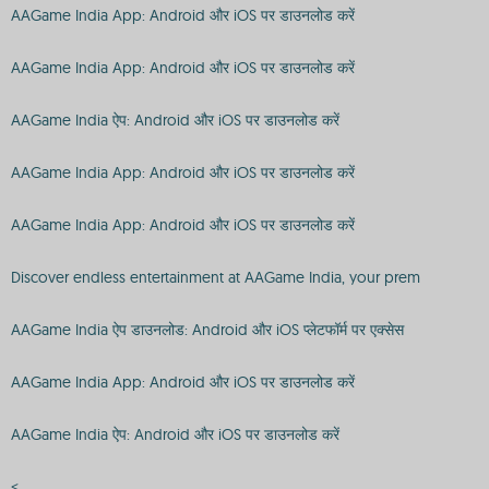
AAGame India App: Android और iOS पर डाउनलोड करें
AAGame India App: Android और iOS पर डाउनलोड करें
AAGame India ऐप: Android और iOS पर डाउनलोड करें
AAGame India App: Android और iOS पर डाउनलोड करें
AAGame India App: Android और iOS पर डाउनलोड करें
Discover endless entertainment at AAGame India, your prem
AAGame India ऐप डाउनलोड: Android और iOS प्लेटफॉर्म पर एक्सेस
AAGame India App: Android और iOS पर डाउनलोड करें
AAGame India ऐप: Android और iOS पर डाउनलोड करें
<