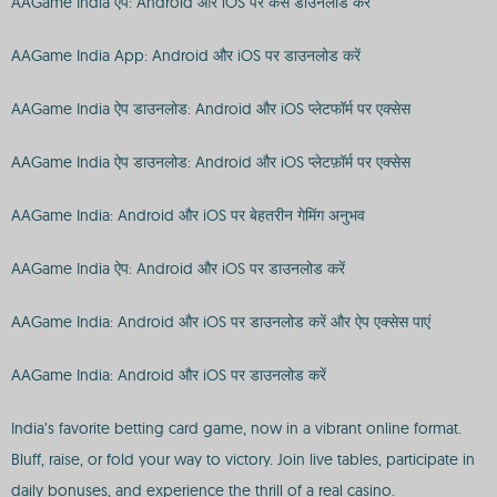
AAGame India ऐप: Android और iOS पर कैसे डाउनलोड करें
AAGame India App: Android और iOS पर डाउनलोड करें
AAGame India ऐप डाउनलोड: Android और iOS प्लेटफॉर्म पर एक्सेस
AAGame India ऐप डाउनलोड: Android और iOS प्लेटफ़ॉर्म पर एक्सेस
AAGame India: Android और iOS पर बेहतरीन गेमिंग अनुभव
AAGame India ऐप: Android और iOS पर डाउनलोड करें
AAGame India: Android और iOS पर डाउनलोड करें और ऐप एक्सेस पाएं
AAGame India: Android और iOS पर डाउनलोड करें
India’s favorite betting card game, now in a vibrant online format.
Bluff, raise, or fold your way to victory. Join live tables, participate in
daily bonuses, and experience the thrill of a real casino.