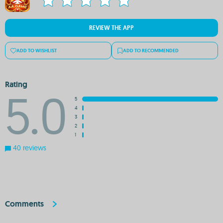
REVIEW THE APP
ADD TO WISHLIST
ADD TO RECOMMENDED
Rating
5.0
5
4
3
2
1
40 reviews
Comments