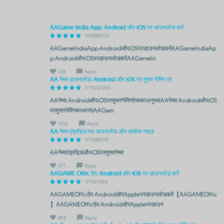
AAGame India App: Android और iOS पर डाउनलोड करें
1769993705
AAGameIndiaApp:AndroidऔरiOSपरडाउनलोडकरेंAAGameIndiaAp
p:AndroidऔरiOSपरडाउनलोडकरेंAAGameIn
328
Reply
AA गेम्स डाउनलोड: Android और iOS पर मुफ्त गेमिंग एप
1770247200
AAगेम्स:AndroidऔरiOSपरमुफ्तगेमिंगऐप्सकाअनुभवAAगेम्स:AndroidऔरiOS
परमुफ्तगेमिंगकाआनंदAAGam
1030
Reply
AA गेम्स एंड्रॉइड पर: डाउनलोड और एक्सेस गाइड
1770965751
AAगेम्सएंड्रॉइडऔरiOSपरमुफ्तगेम्स
677
Reply
AAGAME Offic ऐप: Android और iOS पर डाउनलोड करें
1771101349
AAGAMEOfficऐप:AndroidऔरAppleपरडाउनलोडकरें【AAGAMEOffic
】AAGAMEOfficऐप:AndroidऔरAppleपरडाउन
809
Reply