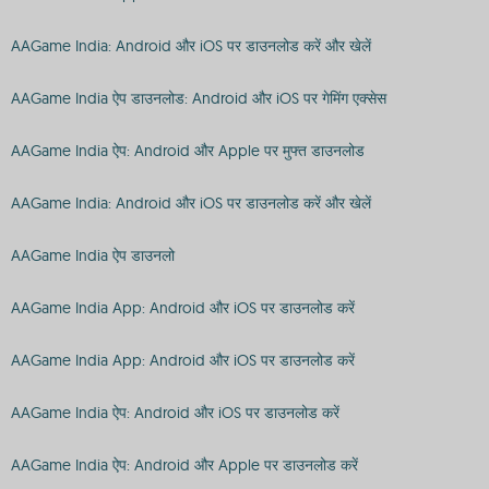
AAGame India: Android और iOS पर डाउनलोड करें और खेलें
AAGame India ऐप डाउनलोड: Android और iOS पर गेमिंग एक्सेस
AAGame India ऐप: Android और Apple पर मुफ्त डाउनलोड
AAGame India: Android और iOS पर डाउनलोड करें और खेलें
AAGame India ऐप डाउनलो
AAGame India App: Android और iOS पर डाउनलोड करें
AAGame India App: Android और iOS पर डाउनलोड करें
AAGame India ऐप: Android और iOS पर डाउनलोड करें
AAGame India ऐप: Android और Apple पर डाउनलोड करें