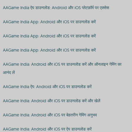
AAGame India ऐप डाउनलोड: Android और iOS प्लेटफ़ॉर्म पर एक्सेस
AAGame India App: Android और iOS पर डाउनलोड करें
AAGame India App: Android और iOS पर डाउनलोड करें
AAGame India App: Android और iOS पर डाउनलोड करें
AAGame India: Android और iOS पर डाउनलोड करें और ऑनलाइन गेमिंग का
आनंद लें
AAGame India ऐप: Android और iOS पर डाउनलोड करें
AAGame India: Android और iOS पर डाउनलोड करें और खेलें
AAGame India: Android और iOS पर बेहतरीन गेमिंग अनुभव
AAGame India: Android और iOS पर ऐप डाउनलोड करें