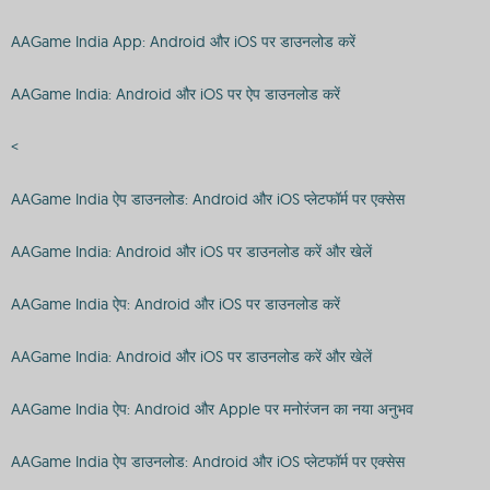
AAGame India App: Android और iOS पर डाउनलोड करें
AAGame India: Android और iOS पर ऐप डाउनलोड करें
<
AAGame India ऐप डाउनलोड: Android और iOS प्लेटफॉर्म पर एक्सेस
AAGame India: Android और iOS पर डाउनलोड करें और खेलें
AAGame India ऐप: Android और iOS पर डाउनलोड करें
AAGame India: Android और iOS पर डाउनलोड करें और खेलें
AAGame India ऐप: Android और Apple पर मनोरंजन का नया अनुभव
AAGame India ऐप डाउनलोड: Android और iOS प्लेटफॉर्म पर एक्सेस