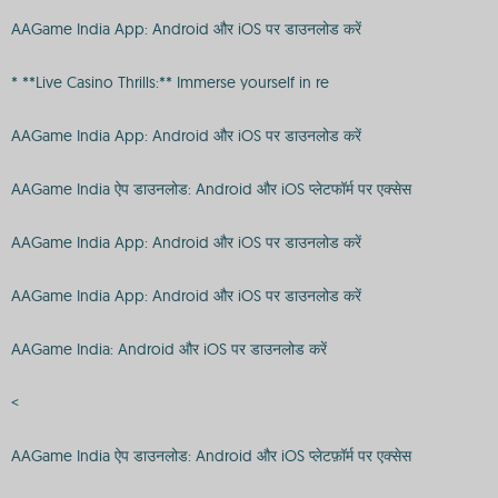
AAGame India App: Android और iOS पर डाउनलोड करें
* **Live Casino Thrills:** Immerse yourself in re
AAGame India App: Android और iOS पर डाउनलोड करें
AAGame India ऐप डाउनलोड: Android और iOS प्लेटफॉर्म पर एक्सेस
AAGame India App: Android और iOS पर डाउनलोड करें
AAGame India App: Android और iOS पर डाउनलोड करें
AAGame India: Android और iOS पर डाउनलोड करें
<
AAGame India ऐप डाउनलोड: Android और iOS प्लेटफ़ॉर्म पर एक्सेस