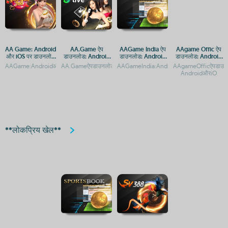
AA Game: Android
AA.Game ऐप
AAGame India ऐप
AAgame Offic ऐप
और iOS पर डाउनलोड
डाउनलोड: Android
डाउनलोड: Android
डाउनलोड: Android
और एक्सेस गाइड
और iOS प्लेटफ़ॉर्म पर
और iOS प्लेटफॉर्म पर
और iOS प्लेटफ़ॉर्म पर
AAGame:AndroidऔरiOSपरडाउनलोडकैसेकरेंAAGame:AndroidऔरiOSपरमुफ्तडाउनलोडऔरएक
AA.Gameऐपडाउनलोडगाइड:AndroidऔरiOSप्लेटफ़ॉर्मपरआसानएक्सेसA
AAGameIndia:AndroidऔरiOSपरडाउनलोडकरें
AAgameOfficऐपडाउनलो
गेमिंग एक्सेस
एक्सेस
एक्सेस
AndroidऔरiO
**लोकप्रिय खेल**