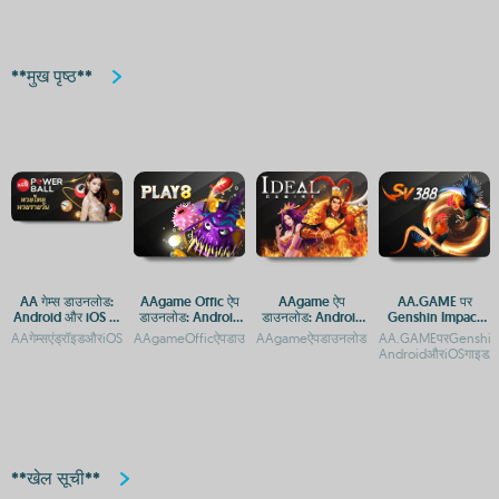
**मुख पृष्ठ**
AA गेम्स डाउनलोड:
AAgame Offic ऐप
AAgame ऐप
AA.GAME पर
Android और iOS पर
डाउनलोड: Android
डाउनलोड: Android
Genshin Impact
मुफ्त गेमिंग एप
और iOS प्लेटफ़ॉर्म पर
और iOS प्लेटफ़ॉर्म पर
APK डाउनलोड करें -
AAगेम्सएंड्रॉइडऔरiOSपरमुफ्तमेंखेलनेकेलिएडाउनलोडकरें
AAgameOfficऐपडाउनलोड:AndroidऔरiOSप्लेटफ़ॉर्मपरगेमिंगएक्सेसA
AAgameऐपडाउनलोड:AndroidऔरiOSप्लेटफ़ॉर्म
AA.GAMEपरGenshinI
गेमिंग एक्सेस
गेमिंग एक्सेस
Android और iOS
AndroidऔरiOSगाइडA
गाइड
**खेल सूची**