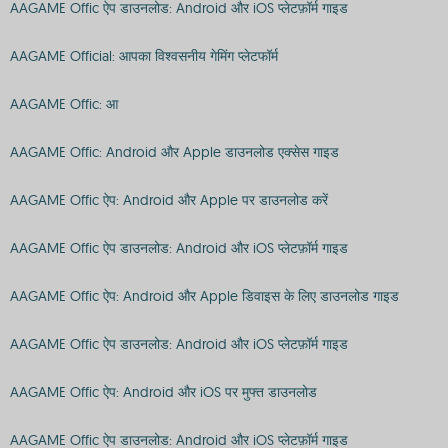
AAGAME Offic ऐप डाउनलोड: Android और iOS प्लेटफ़ॉर्म गाइड
AAGAME Official: आपका विश्वसनीय गेमिंग प्लेटफॉर्म
AAGAME Offic: आ
AAGAME Offic: Android और Apple डाउनलोड एक्सेस गाइड
AAGAME Offic ऐप: Android और Apple पर डाउनलोड करें
AAGAME Offic ऐप डाउनलोड: Android और iOS प्लेटफ़ॉर्म गाइड
AAGAME Offic ऐप: Android और Apple डिवाइस के लिए डाउनलोड गाइड
AAGAME Offic ऐप डाउनलोड: Android और iOS प्लेटफ़ॉर्म गाइड
AAGAME Offic ऐप: Android और iOS पर मुफ्त डाउनलोड
AAGAME Offic ऐप डाउनलोड: Android और iOS प्लेटफ़ॉर्म गाइड