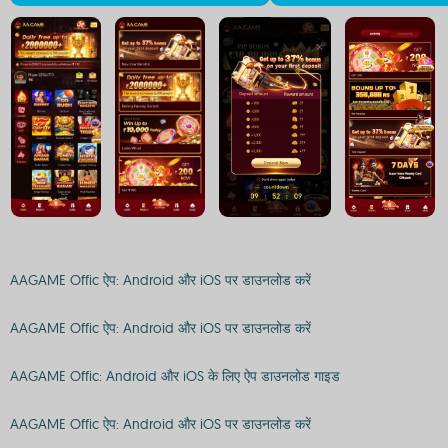
AAGAME Offic ऐप: Android और iOS पर डाउनलोड करें
AAGAME Offic ऐप: Android और iOS पर डाउनलोड करें
AAGAME Offic: Android और iOS के लिए ऐप डाउनलोड गाइड
AAGAME Offic ऐप: Android और iOS पर डाउनलोड करें