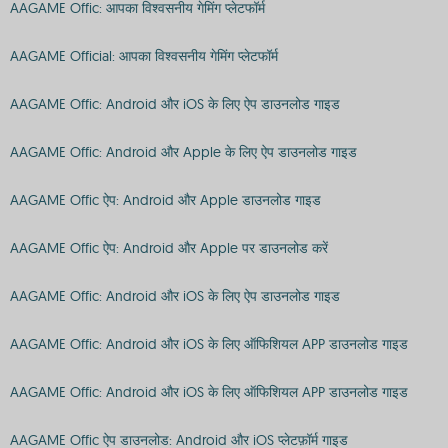
AAGAME Offic: आपका विश्वसनीय गेमिंग प्लेटफॉर्म
AAGAME Official: आपका विश्वसनीय गेमिंग प्लेटफॉर्म
AAGAME Offic: Android और iOS के लिए ऐप डाउनलोड गाइड
AAGAME Offic: Android और Apple के लिए ऐप डाउनलोड गाइड
AAGAME Offic ऐप: Android और Apple डाउनलोड गाइड
AAGAME Offic ऐप: Android और Apple पर डाउनलोड करें
AAGAME Offic: Android और iOS के लिए ऐप डाउनलोड गाइड
AAGAME Offic: Android और iOS के लिए ऑफिशियल APP डाउनलोड गाइड
AAGAME Offic: Android और iOS के लिए ऑफिशियल APP डाउनलोड गाइड
AAGAME Offic ऐप डाउनलोड: Android और iOS प्लेटफ़ॉर्म गाइड