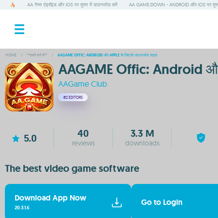
AA गेम्स एंड्रॉइड और IOS पर मुफ्त में डाउनलोड करें
AA GAME:DOWN - ANDROID और IOS पर मुफ्
HOME
/
**हमारे बारे में**
/
AAGAME OFFIC: ANDROID और APPLE के लिए ऐप डाउनलोड गाइड
AAGAME Offic: Android और 
AAGame Club
#2
EDITORS
40
3.3 M
5.0
reviews
downloads
The best video game software
Download App Now
Go to Login
20.3.1.6