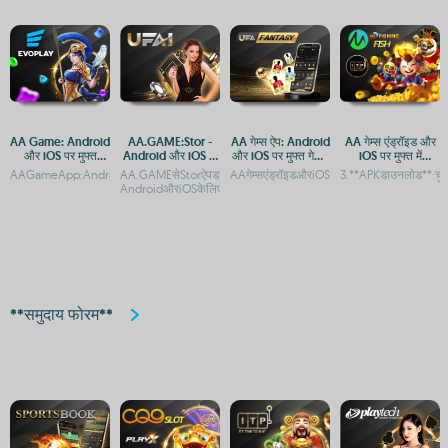
AA Game: Android
AA.GAME:Stor -
AA गेम्स ऐप: Android
AA गेम्स एंड्रॉइड और
और iOS पर मुफ्त
Android और iOS के
और iOS पर मुफ्त गेमिंग
iOS पर मुफ्त में
डाउनलोड और एक्सेस
लिए मुफ्त गेम एक्सेस
का आनंद
डाउनलोड करें
AAGameApp:AndroidऔरiOSपरडाउनलोडकरेंऔरगेमिंगकाआनंदलेंAAगेम्सएंड्रॉइडऔरiOSपरमुफ्तमें
AA.GAMEसेStorऐपडाउनलोडकरें:AndroidऔरiOSकेलिएपूरीगाइडAA.GA
AAगेम्सएंड्रॉइडऔरiOSपरमुफ्तमेंखेलनेकेलिएडाउनल
3.**APKडाउनलोड**:चु
गाइड
AndroidऔरiOSकेलिएमुफ्
**समुदाय फोरम**