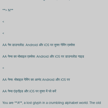
**> N**
<
<
AA गेम डाउनलोड: Android और iOS पर मुफ्त गेमिंग एक्सेस
AA गेम्स का मोबाइल एक्सेस: Android और iOS पर डाउनलोड गाइड
<
AA गेम्स: मोबाइल गेमिंग का आनंद Android और iOS पर
AA गेम्स एंड्रॉइड और iOS पर मुफ्त में प्ले करें
You are **A**, a lost glyph in a crumbling alphabet world. The old