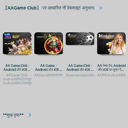
【AAGame Club】 पर आधारित नौ वेबसाइट अनुभाग:
AA Game:Onli -
AA Game -
AA Game:Onli -
AA गेम्स ऐप: Android
Android और iOS पर
Android और iOS के
Android और iOS पर
और iOS पर मुफ्त गेमिंग
मुफ्त गेमिंग ऐप
लिए मुफ्त डाउनलोड
मुफ्त गेमिंग एप
का आनंद
AAGame:Onli-
AAGameएप्पडाउनलोड:AndroidऔरiOSपरमुफ्तगेमिंगएक्सेसAAगेम्सएंड्रॉइ
Youareasimple,blockyavatarinavast,empty
AAगेम्स:AndroidऔरiOSप
और गेमिंग अनुभव
AndroidऔरiOSपरमुफ्तगेमिंगएपAAGame:Onli-
AndroidऔरiOSपरमुफ्तगेमिंगऐपAAGame:Onl
**मुख पृष्ठ**