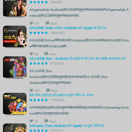
1769311631
AAgameApk:AndroidऔरiOSकेलिएमुफ्तगेमडाउनलोडकरेंAAgameApk:A
ndroidऔरiOSकेलिएमुफ्तगेमडाउनलोड
504
Reply
AAGAME Onlin एक्सेस: Android और Apple के लिए ऐप
1769787507
AAGAMEOnlineगेमिंगप्लेटफॉर्म:AndroidऔरiOSपरएक्सेसAAGAMEOnlin
eगेमिंगप्लेटफ़ॉर्म:Androidऔर
919
Reply
AA.GAME:Stor - Android और iOS के लिए ऐप्स और APK डाउनलोड करें
1771275285
AA.GAME:Stor-
AndroidऔरiOSकेलिएमुफ्तऐपडाउनलोडकरेंAA.GAME:Stor-
AndroidऔरiOSपरमुफ्तगेम्सडाउ
1037
Reply
AA गेम्स: एंड्रॉइड और iOS पर मुफ्त गेमिंग का आनंद
1771639034
AAगेम्सएंड्रॉइडऔरiOSपरमुफ्तमेंखेलनेकेलिएडाउनलोडकरेंAAGameApp:And
roidऔरiOSपरमुफ्तडाउनलोडA
516
Reply
AAGame Club: Android और Apple पर मुफ्त गेमिंग ऐप
1771787577