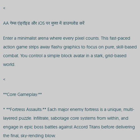
<
AA गेम्स एंड्रॉइड और iOS पर मुफ्त में डाउनलोड करें
Enter a minimalist arena where every pixel counts. This fast-paced
action game strips away flashy graphics to focus on pure, skill-based
combat. You control a simple block avatar in a stark, grid-based
world.
<
**Core Gameplay:**
* **Fortress Assaults:** Each major enemy fortress is a unique, multi-
layered puzzle. Infiltrate, sabotage core systems from within, and
engage in epic boss battles against Accord Titans before delivering
the final, sky-rending blow.