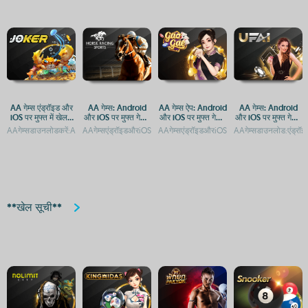
AA गेम्स एंड्रॉइड और
AA गेम्स: Android
AA गेम्स ऐप: Android
AA गेम्स: Android
iOS पर मुफ्त में खेलने
और iOS पर मुफ्त गेमिंग
और iOS पर मुफ्त गेमिंग
और iOS पर मुफ्त गेमिंग
के लिए डाउनलोड करें
का आनंद
का आनंद
का आनंद
AAगेम्सडाउनलोडकरें:AndroidऔरiOSकेलिएमुफ्तगेमिंगऐपAAGameकैसेडाउनलोडकरें:Androidऔर
AAगेम्सएंड्रॉइडऔरiOSपरमुफ्तमेंखेलनेकेलिएडाउनलोडकरेंAAगेम्स:Android
AAगेम्सएंड्रॉइडऔरiOSपरमुफ्तमेंखेलनेकेलिएड
AAगेम्सडाउनलोड:एंड्रॉइ
**खेल सूची**