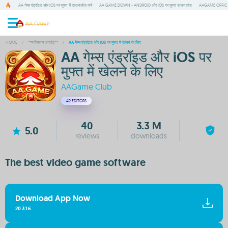
AA गेम्स एंड्रॉइड और IOS पर मुफ्त में डाउनलोड करें
AA GAME:DOWN - ANDROID और IOS पर मुफ्त डाउनलोड
AAGAME OFFIC ऐप ड
HOME
/
**नवीनतम अपडेट**
/
AA गेम्स एंड्रॉइड और IOS पर मुफ्त में खेलने के लिए
AA गेम्स एंड्रॉइड और iOS पर
मुफ्त में खेलने के लिए
AAGame Club
#2
EDITORS
40
3.3 M
5.0
reviews
downloads
The best video game software
Download App Now
20.3.1.6