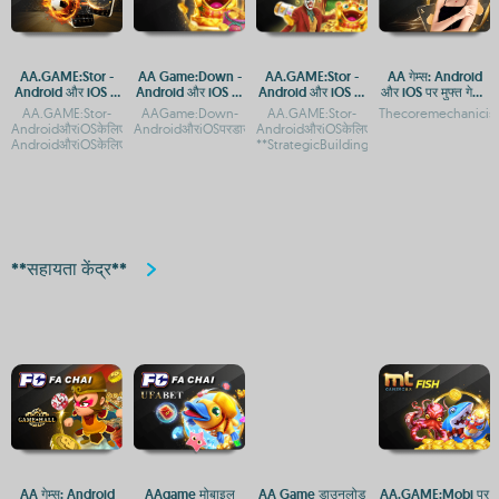
AA.GAME:Stor -
AA Game:Down -
AA.GAME:Stor -
AA गेम्स: Android
Android और iOS के
Android और iOS पर
Android और iOS पर
और iOS पर मुफ्त गेमिंग
लिए मुफ्त ऐप डाउनलोड
डाउनलोड करें
मुफ्त में डाउनलोड करें
का आनंद
AA.GAME:Stor-
AAGame:Down-
AA.GAME:Stor-
Thecoremechanicisc
AndroidऔरiOSकेलिएमुफ्तऐपडाउनलोडकरेंAA.GAME:Stor-
AndroidऔरiOSपरडाउनलोडकरेंAAGame:Downएंड्रॉइडऔरiOSपरडाउ
AndroidऔरiOSकेलिएमुफ्तऐपडाउनलोडकरें-
AndroidऔरiOSकेलिएऐप्सऔरAPKड
**StrategicBuilding:**Erectfarms,forges
**सहायता केंद्र**
AA गेम्स: Android
AAgame मोबाइल
AA Game डाउनलोड
AA.GAME:Mobi पर