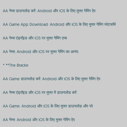
AA गेम्स डाउनलोड करें: Android और iOS के लिए मुफ्त गेमिंग ऐप
AA Game App Download: Android और iOS के लिए मुफ्त गेमिंग प्लेटफॉर्म
AA गेम्स एंड्रॉइड और iOS पर मुफ्त गेमिंग एप्स
AA गेम्स: Android और iOS पर मुफ्त गेमिंग का आनंद
* **The Bracke
AA Game डाउनलोड करें: Android और iOS के लिए मुफ्त गेमिंग ऐप
AA गेम्स एंड्रॉइड और iOS पर मुफ्त में डाउनलोड करें
AA Game: Android और iOS के लिए मुफ्त डाउनलोड और प्ले
AA गेम्स: Android और iOS के लिए मुफ्त गेमिंग ऐप