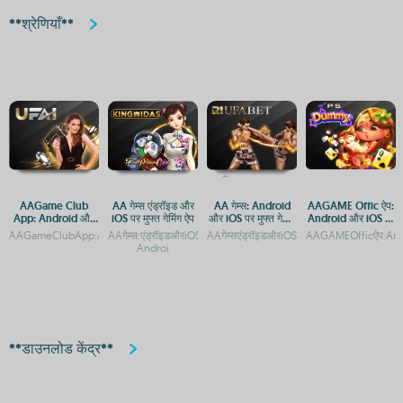
**श्रेणियाँ**
AAGame Club
AA गेम्स एंड्रॉइड और
AA गेम्स: Android
AAGAME Offic ऐप:
App: Android और
iOS पर मुफ्त गेमिंग ऐप
और iOS पर मुफ्त गेमिंग
Android और iOS पर
iOS पर डाउनलोड करें
ऐप्स
डाउनलोड करें
AAGameClubApp:AndroidऔरiOSपरडाउनलोडकरेंAAGameClub:AndroidऔरiOSपरगेमिंगऐप
AAगेम्स:एंड्रॉइडऔरiOSपरमुफ्तगेमिंगकाआनंदAAगेम्सएंड्रॉइडऔरiOSपरमुफ्
AAगेम्सएंड्रॉइडऔरiOSपरमुफ्तगेमिंगऐपAAगेम्सएंड
AAGAMEOfficऐप:And
Androi
**डाउनलोड केंद्र**