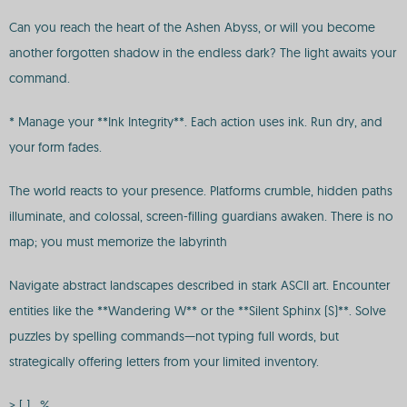
Can you reach the heart of the Ashen Abyss, or will you become
another forgotten shadow in the endless dark? The light awaits your
command.
* Manage your **Ink Integrity**. Each action uses ink. Run dry, and
your form fades.
The world reacts to your presence. Platforms crumble, hidden paths
illuminate, and colossal, screen-filling guardians awaken. There is no
map; you must memorize the labyrinth
Navigate abstract landscapes described in stark ASCII art. Encounter
entities like the **Wandering W** or the **Silent Sphinx (S)**. Solve
puzzles by spelling commands—not typing full words, but
strategically offering letters from your limited inventory.
> [ ] . % . .