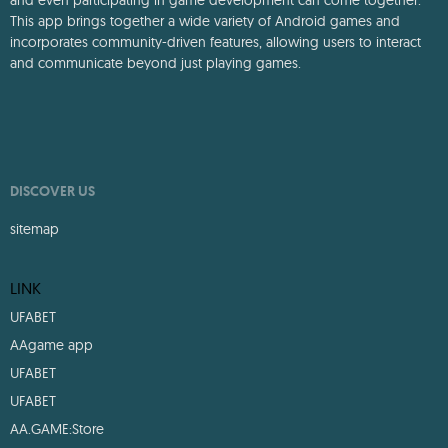
This app brings together a wide variety of Android games and
incorporates community-driven features, allowing users to interact
and communicate beyond just playing games.
DISCOVER US
sitemap
LINK
UFABET
AAgame app
UFABET
UFABET
AA.GAME:Store