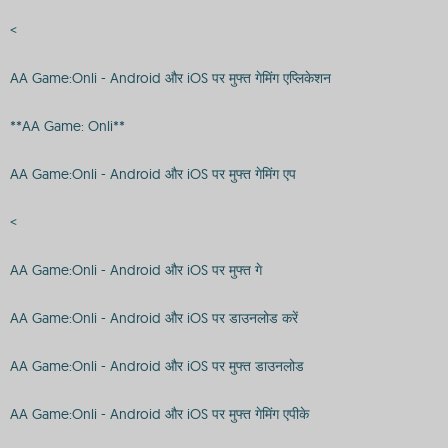
<
AA Game:Onli - Android और iOS पर मुफ्त गेमिंग एप्लिकेशन
**AA Game: Onli**
AA Game:Onli - Android और iOS पर मुफ्त गेमिंग एप
<
AA Game:Onli - Android और iOS पर मुफ्त गे
AA Game:Onli - Android और iOS पर डाउनलोड करें
AA Game:Onli - Android और iOS पर मुफ्त डाउनलोड
AA Game:Onli - Android और iOS पर मुफ्त गेमिंग एपीके