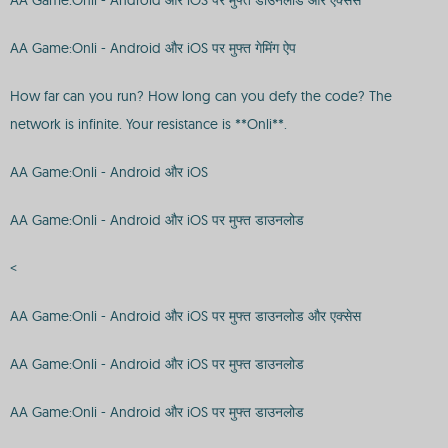
AA Game:Onli - Android और iOS पर मुफ्त डाउनलोड और एक्सेस
AA Game:Onli - Android और iOS पर मुफ्त गेमिंग ऐप
How far can you run? How long can you defy the code? The
network is infinite. Your resistance is **Onli**.
AA Game:Onli - Android और iOS
AA Game:Onli - Android और iOS पर मुफ्त डाउनलोड
<
AA Game:Onli - Android और iOS पर मुफ्त डाउनलोड और एक्सेस
AA Game:Onli - Android और iOS पर मुफ्त डाउनलोड
AA Game:Onli - Android और iOS पर मुफ्त डाउनलोड