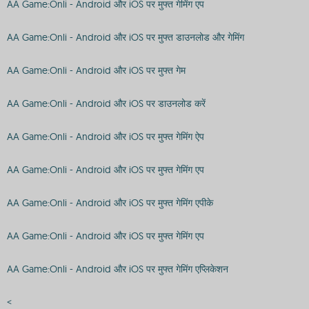
AA Game:Onli - Android और iOS पर मुफ्त गेमिंग एप
AA Game:Onli - Android और iOS पर मुफ्त डाउनलोड और गेमिंग
AA Game:Onli - Android और iOS पर मुफ्त गेम
AA Game:Onli - Android और iOS पर डाउनलोड करें
AA Game:Onli - Android और iOS पर मुफ्त गेमिंग ऐप
AA Game:Onli - Android और iOS पर मुफ्त गेमिंग एप
AA Game:Onli - Android और iOS पर मुफ्त गेमिंग एपीके
AA Game:Onli - Android और iOS पर मुफ्त गेमिंग एप
AA Game:Onli - Android और iOS पर मुफ्त गेमिंग एप्लिकेशन
<