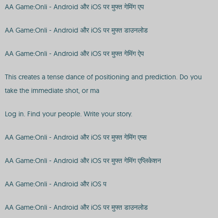
AA Game:Onli - Android और iOS पर मुफ्त गेमिंग एप
AA Game:Onli - Android और iOS पर मुफ्त डाउनलोड
AA Game:Onli - Android और iOS पर मुफ्त गेमिंग ऐप
This creates a tense dance of positioning and prediction. Do you
take the immediate shot, or ma
Log in. Find your people. Write your story.
AA Game:Onli - Android और iOS पर मुफ्त गेमिंग एप्स
AA Game:Onli - Android और iOS पर मुफ्त गेमिंग एप्लिकेशन
AA Game:Onli - Android और iOS प
AA Game:Onli - Android और iOS पर मुफ्त डाउनलोड