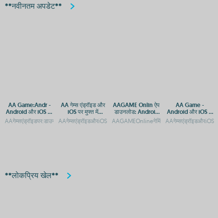
**नवीनतम अपडेट**
AA Game:Andr -
AA गेम्स एंड्रॉइड और
AAGAME Onlin ऐप
AA Game -
Android और iOS पर
iOS पर मुफ्त में
डाउनलोड: Android
Android और iOS के
डाउनलोड और एक्सेस
डाउनलोड करें
और iOS प्लेटफ़ॉर्म
लिए मुफ्त डाउनलोड
AAगेम्सएंड्रॉइडपर:डाउनलोडऔरप्लेगाइडAAGame:AndroidऔरiOSपरडाउनलोAAगेम्स:Androidऔर
AAगेम्सएंड्रॉइडऔरiOSपरमुफ्तमेंखेलेंTheworldshiftswithyourcollect
AAGAMEOnlineगेमिंगप्लेटफॉर्म:Androidऔर
AAगेम्सएंड्रॉइडऔरiOS
गाइड
गाइड
और एक्सेस गाइड
**लोकप्रिय खेल**