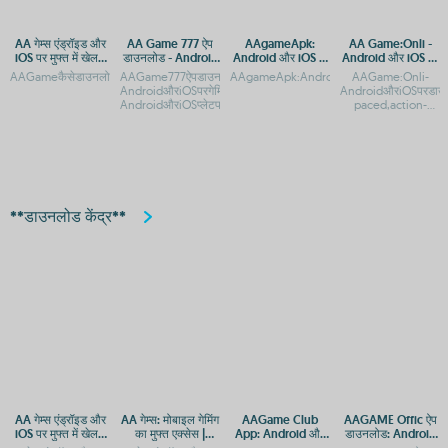
AA गेम्स एंड्रॉइड और
AA Game 777 ऐप
AAgameApk:
AA Game:Onli -
iOS पर मुफ्त में खेलने
डाउनलोड - Android
Android और iOS के
Android और iOS पर
के लिए डाउनलोड करें
और iOS प्लेटफ़ॉर्म
लिए बेस्ट गेमिंग ऐप्स
मुफ्त डाउनलोड
AAGameकैसेडाउनलोडकरें:AndroidऔरiOSगाइडAAGameऐप:AndroidऔरiOSपरमुफ्तडाउनलोडऔर
AAGame777ऐपडाउनलोड-
AAgameApk:AndroidऔरiOSकेलिएबेस्टगेमिंग
AAGame:Onli-
गाइड
AndroidऔरiOSपरगेमिंगएक्सेसAAGame777ऐपडाउनलोड-
AndroidऔरiOSपरडाउनल
AndroidऔरiOSप्लेटफॉर्मपर
paced,action-
strategygame.Eachr
**डाउनलोड केंद्र**
AA गेम्स एंड्रॉइड और
AA गेम्स: मोबाइल गेमिंग
AAGame Club
AAGAME Offic ऐप
iOS पर मुफ्त में खेलने
का मुफ्त एक्सेस |
App: Android और
डाउनलोड: Android
के लिए
Android और iOS ऐप
iOS पर डाउनलोड करें
और iOS प्लेटफ़ॉर्म