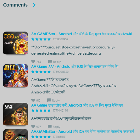
Comments
AA.GAME:Stor - Android और iOS के लिए मुफ्त गेम डाउनलोड प्लेटफ़ॉर्म
1768601059
**Stor**Yourquestistoexplorethevast,procedurally-
generatedrealmsoftheArchive.Battlecorru
764
Reply
AA Game 777 - Android और iOS के लिए ऑनलाइन गेमिंग ऐप
1769208830
AAGame777ऐपडाउनलोड-
AndroidऔरiOSप्लेटफ़ॉर्मपरएक्सेसAAGame777ऐपडाउनलोड-
AndroidऔरiOSप्लेटफॉ
915
Reply
AA Game डाउनलोड करें: Android और iOS के लिए मुफ्त गेमिंग ऐप
1771442146
AAगेम्सएंड्रॉइडऔरiOSपरमुफ्तमेंडाउनलोडकरें
997
Reply
AA.GAME:Stor - Android और iOS पर गेमिंग एक्सेस का बेहतरीन प्लेटफ़ॉर्म
1771635181