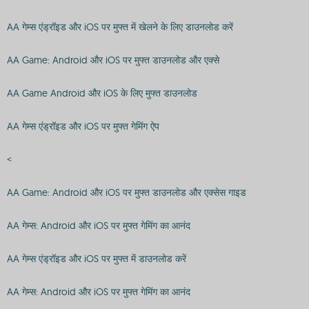
AA गेम्स एंड्रॉइड और iOS पर मुफ्त में खेलने के लिए डाउनलोड करें
AA Game: Android और iOS पर मुफ्त डाउनलोड और एक्से
AA Game Android और iOS के लिए मुफ्त डाउनलोड
AA गेम्स एंड्रॉइड और iOS पर मुफ्त गेमिंग ऐप
<
AA Game: Android और iOS पर मुफ्त डाउनलोड और एक्सेस गाइड
AA गेम्स: Android और iOS पर मुफ्त गेमिंग का आनंद
AA गेम्स एंड्रॉइड और iOS पर मुफ्त में डाउनलोड करें
AA गेम्स: Android और iOS पर मुफ्त गेमिंग का आनंद