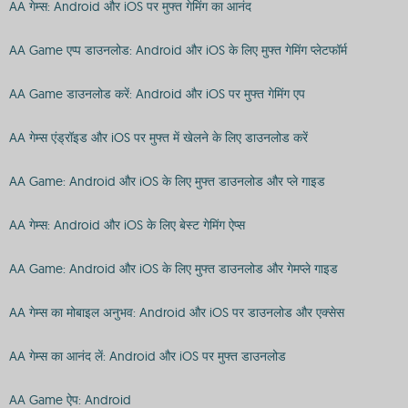
AA गेम्स: Android और iOS पर मुफ्त गेमिंग का आनंद
AA Game एप्प डाउनलोड: Android और iOS के लिए मुफ्त गेमिंग प्लेटफॉर्म
AA Game डाउनलोड करें: Android और iOS पर मुफ्त गेमिंग एप
AA गेम्स एंड्रॉइड और iOS पर मुफ्त में खेलने के लिए डाउनलोड करें
AA Game: Android और iOS के लिए मुफ्त डाउनलोड और प्ले गाइड
AA गेम्स: Android और iOS के लिए बेस्ट गेमिंग ऐप्स
AA Game: Android और iOS के लिए मुफ्त डाउनलोड और गेमप्ले गाइड
AA गेम्स का मोबाइल अनुभव: Android और iOS पर डाउनलोड और एक्सेस
AA गेम्स का आनंद लें: Android और iOS पर मुफ्त डाउनलोड
AA Game ऐप: Android