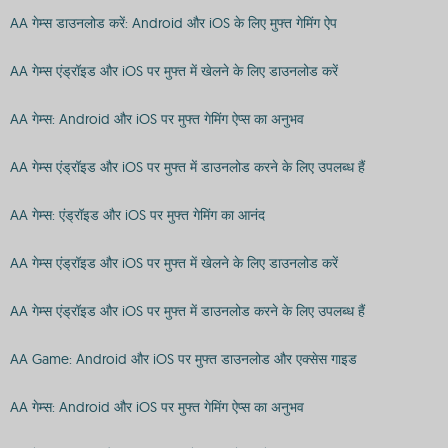
AA गेम्स डाउनलोड करें: Android और iOS के लिए मुफ्त गेमिंग ऐप
AA गेम्स एंड्रॉइड और iOS पर मुफ्त में खेलने के लिए डाउनलोड करें
AA गेम्स: Android और iOS पर मुफ्त गेमिंग ऐप्स का अनुभव
AA गेम्स एंड्रॉइड और iOS पर मुफ्त में डाउनलोड करने के लिए उपलब्ध हैं
AA गेम्स: एंड्रॉइड और iOS पर मुफ्त गेमिंग का आनंद
AA गेम्स एंड्रॉइड और iOS पर मुफ्त में खेलने के लिए डाउनलोड करें
AA गेम्स एंड्रॉइड और iOS पर मुफ्त में डाउनलोड करने के लिए उपलब्ध हैं
AA Game: Android और iOS पर मुफ्त डाउनलोड और एक्सेस गाइड
AA गेम्स: Android और iOS पर मुफ्त गेमिंग ऐप्स का अनुभव