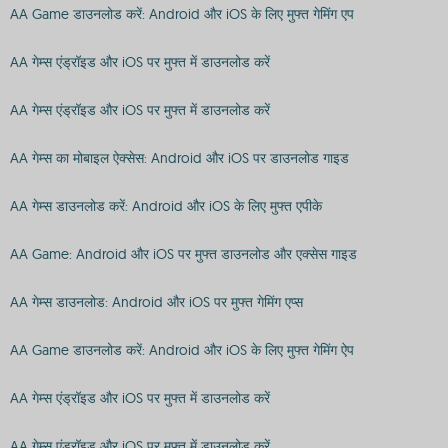
AA Game डाउनलोड करें: Android और iOS के लिए मुफ्त गेमिंग एप
AA गेम्स एंड्रॉइड और iOS पर मुफ्त में डाउनलोड करें
AA गेम्स एंड्रॉइड और iOS पर मुफ्त में डाउनलोड करें
AA गेम्स का मोबाइल ऐक्सेस: Android और iOS पर डाउनलोड गाइड
AA गेम्स डाउनलोड करें: Android और iOS के लिए मुफ्त एपीके
AA Game: Android और iOS पर मुफ्त डाउनलोड और एक्सेस गाइड
AA गेम्स डाउनलोड: Android और iOS पर मुफ्त गेमिंग एप्स
AA Game डाउनलोड करें: Android और iOS के लिए मुफ्त गेमिंग ऐप
AA गेम्स एंड्रॉइड और iOS पर मुफ्त में डाउनलोड करें
AA गेम्स एंड्रॉइड और iOS पर मुफ्त में डाउनलोड करें