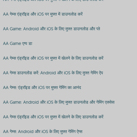
AA गेम्स एंड्रॉइड और iOS पर मुफ्त में डाउनलोड करें
AA Game: Android और iOS के लिए मुफ्त डाउनलोड और प्ले
AA Game एप्प डा
AA गेम्स एंड्रॉइड और iOS पर मुफ्त में खेलने के लिए डाउनलोड करें
AA गेम्स डाउनलोड करें: Android और iOS के लिए मुफ्त गेमिंग ऐप
AA गेम्स: एंड्रॉइड और iOS पर मुफ्त गेमिंग का आनंद
AA Game: Android और iOS के लिए मुफ्त डाउनलोड और गेमिंग एक्सेस
AA गेम्स एंड्रॉइड और iOS पर मुफ्त में खेलने के लिए डाउनलोड करें
AA गेम्स: Android और iOS के लिए मुफ्त गेमिंग ऐप्स