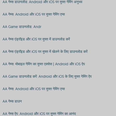
AA गेम्स डाउनलोड: Android और iOS पर मुफ्त गेमिंग अनुभव
AA गेम्स: Android और iOS पर मुफ्त गेमिंग एप्स
AA Game डाउनलोड: Andr
AA गेम्स एंड्रॉइड और iOS पर मुफ्त में डाउनलोड करें
AA गेम्स एंड्रॉइड और iOS पर मुफ्त में खेलने के लिए डाउनलोड करें
AA गेम्स: मोबाइल गेमिंग का मुफ्त एक्सेस | Android और iOS ऐप
AA Game डाउनलोड करें: Android और iOS के लिए मुफ्त गेमिंग ऐप
AA गेम्स: Android और iOS पर मुफ्त गेमिंग एप्स
AA गेम्स डाउन
AA गेम्स ऐप: Android और iOS पर मुफ्त गेमिंग का आनंद