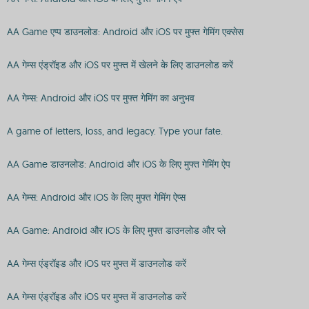
AA Game एप्प डाउनलोड: Android और iOS पर मुफ्त गेमिंग एक्सेस
AA गेम्स एंड्रॉइड और iOS पर मुफ्त में खेलने के लिए डाउनलोड करें
AA गेम्स: Android और iOS पर मुफ्त गेमिंग का अनुभव
A game of letters, loss, and legacy. Type your fate.
AA Game डाउनलोड: Android और iOS के लिए मुफ्त गेमिंग ऐप
AA गेम्स: Android और iOS के लिए मुफ्त गेमिंग ऐप्स
AA Game: Android और iOS के लिए मुफ्त डाउनलोड और प्ले
AA गेम्स एंड्रॉइड और iOS पर मुफ्त में डाउनलोड करें
AA गेम्स एंड्रॉइड और iOS पर मुफ्त में डाउनलोड करें