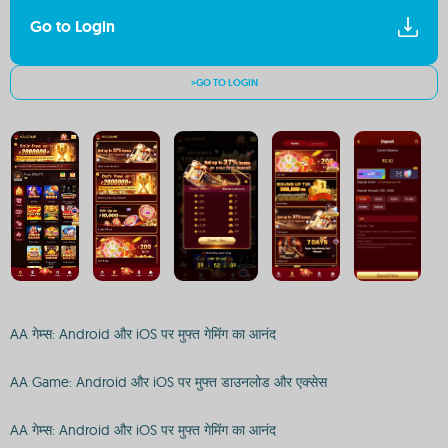
Go to Login
>GO TO LOGIN
AA गेम्स: Android और iOS पर मुफ्त गेमिंग का आनंद
AA Game: Android और iOS पर मुफ्त डाउनलोड और एक्सेस
AA गेम्स: Android और iOS पर मुफ्त गेमिंग का आनंद