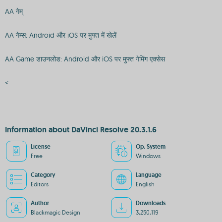
AA गेम्
AA गेम्स: Android और iOS पर मुफ्त में खेलें
AA Game डाउनलोड: Android और iOS पर मुफ्त गेमिंग एक्सेस
<
Information about DaVinci Resolve 20.3.1.6
License
Op. System
Free
Windows
Category
Language
Editors
English
Author
Downloads
Blackmagic Design
3,250,119