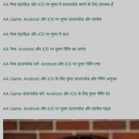
AA गेम्स एंड्रॉइड और iOS पर मुफ्त में डाउनलोड करने के लिए उपलब्ध हैं
AA Game: Android और iOS पर मुफ्त डाउनलोड और एक्सेस
AA गेम्स एंड्रॉइड और iOS पर मुफ्त में डाउ
AA गेम्स: Android और iOS पर मुफ्त गेमिंग का आनंद
AA गेम्स डाउनलोड करें: Android और iOS पर मुफ्त गेमिंग एप्स
AA Game: Android और iOS के लिए मुफ्त डाउनलोड और गेमिंग अनुभव
AA Game डाउनलोड करें: Android और iOS के लिए मुफ्त गेमिंग ऐप
AA Game: Android और iOS पर मुफ्त डाउनलोड और एक्सेस गाइड