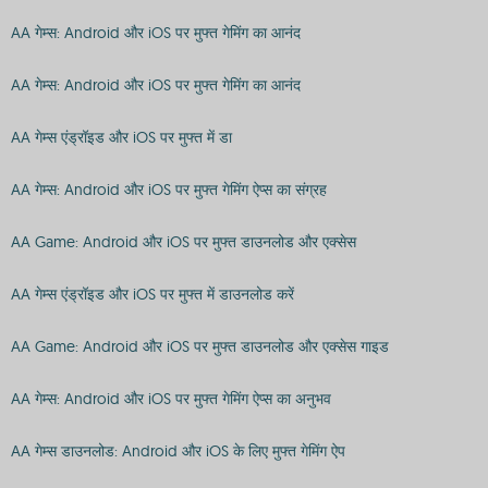
AA गेम्स: Android और iOS पर मुफ्त गेमिंग का आनंद
AA गेम्स: Android और iOS पर मुफ्त गेमिंग का आनंद
AA गेम्स एंड्रॉइड और iOS पर मुफ्त में डा
AA गेम्स: Android और iOS पर मुफ्त गेमिंग ऐप्स का संग्रह
AA Game: Android और iOS पर मुफ्त डाउनलोड और एक्सेस
AA गेम्स एंड्रॉइड और iOS पर मुफ्त में डाउनलोड करें
AA Game: Android और iOS पर मुफ्त डाउनलोड और एक्सेस गाइड
AA गेम्स: Android और iOS पर मुफ्त गेमिंग ऐप्स का अनुभव
AA गेम्स डाउनलोड: Android और iOS के लिए मुफ्त गेमिंग ऐप