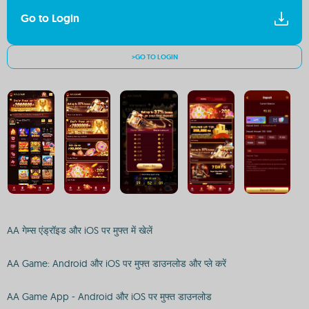
Go to Login
>GO TO LOGIN
AA गेम्स एंड्रॉइड और iOS पर मुफ्त में खेलें
AA Game: Android और iOS पर मुफ्त डाउनलोड और प्ले करें
AA Game App - Android और iOS पर मुफ्त डाउनलोड