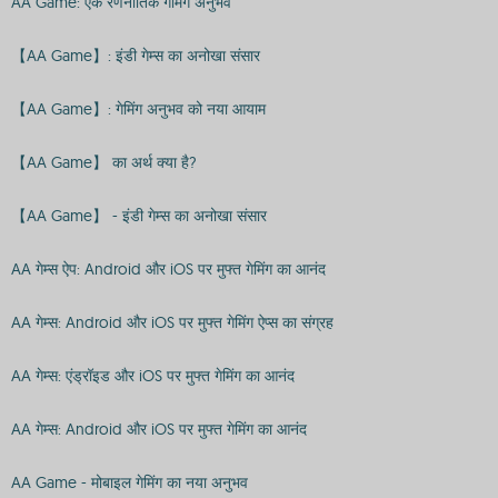
AA Game: एक रणनीतिक गेमिंग अनुभव
【AA Game】: इंडी गेम्स का अनोखा संसार
【AA Game】: गेमिंग अनुभव को नया आयाम
【AA Game】 का अर्थ क्या है?
【AA Game】 - इंडी गेम्स का अनोखा संसार
AA गेम्स ऐप: Android और iOS पर मुफ्त गेमिंग का आनंद
AA गेम्स: Android और iOS पर मुफ्त गेमिंग ऐप्स का संग्रह
AA गेम्स: एंड्रॉइड और iOS पर मुफ्त गेमिंग का आनंद
AA गेम्स: Android और iOS पर मुफ्त गेमिंग का आनंद
AA Game - मोबाइल गेमिंग का नया अनुभव