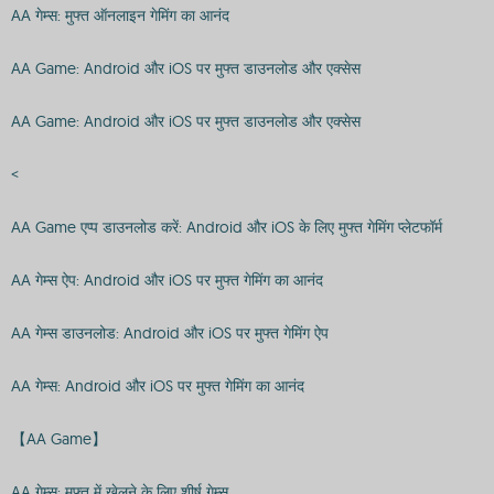
AA गेम्स: मुफ्त ऑनलाइन गेमिंग का आनंद
AA Game: Android और iOS पर मुफ्त डाउनलोड और एक्सेस
AA Game: Android और iOS पर मुफ्त डाउनलोड और एक्सेस
<
AA Game एप्प डाउनलोड करें: Android और iOS के लिए मुफ्त गेमिंग प्लेटफॉर्म
AA गेम्स ऐप: Android और iOS पर मुफ्त गेमिंग का आनंद
AA गेम्स डाउनलोड: Android और iOS पर मुफ्त गेमिंग ऐप
AA गेम्स: Android और iOS पर मुफ्त गेमिंग का आनंद
【AA Game】
AA गेम्स: मुफ्त में खेलने के लिए शीर्ष गेम्स