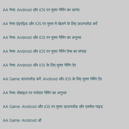
AA गेम्स: Android और iOS पर मुफ्त गेमिंग का आनंद
AA गेम्स एंड्रॉइड और iOS पर मुफ्त में खेलने के लिए डाउनलोड करें
AA गेम्स: Android और iOS पर मुफ्त गेमिंग का अनुभव
AA गेम्स: Android और iOS पर मुफ्त गेमिंग ऐप्स का संग्रह
AA गेम्स: Android और iOS के लिए मुफ्त गेमिंग ऐप
AA Game डाउनलोड करें: Android और iOS के लिए मुफ्त गेमिंग ऐप
AA गेम्स: मोबाइल पर मजेदार गेमिंग का अनुभव
AA Game: Android और iOS पर मुफ्त डाउनलोड और एक्सेस गाइड
AA Game: Android औ