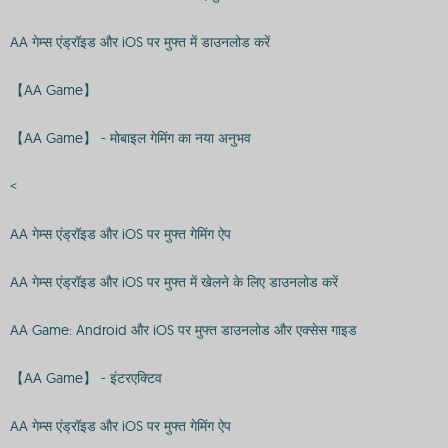
AA गेम्स एंड्रॉइड और iOS पर मुफ्त में डाउनलोड करें
【AA Game】
【AA Game】 - मोबाइल गेमिंग का नया अनुभव
<
AA गेम्स एंड्रॉइड और iOS पर मुफ्त गेमिंग ऐप
AA गेम्स एंड्रॉइड और iOS पर मुफ्त में खेलने के लिए डाउनलोड करें
AA Game: Android और iOS पर मुफ्त डाउनलोड और एक्सेस गाइड
【AA Game】 - इंटरएक्टिव
AA गेम्स एंड्रॉइड और iOS पर मुफ्त गेमिंग ऐप