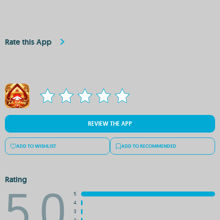
Rate this App
REVIEW THE APP
ADD TO WISHLIST
ADD TO RECOMMENDED
Rating
5.0
5
4
3