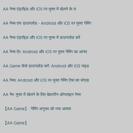
AA गेम्स एंड्रॉइड और iOS पर मुफ्त में खेलने के ल
AA गेम्स एप्प डाउनलोड - Android और iOS पर मुफ्त गेमिंग
AA गेम्स एंड्रॉइड और iOS पर मुफ्त में डाउनलोड करें
AA गेम्स ऐप: Android और iOS पर मुफ्त गेमिंग का आनंद
AA Game कैसे डाउनलोड करें: Android और iOS गाइड
AA गेम्स: Android और iOS पर मुफ्त गेमिंग ऐप्स का संग्रह
AA गेम: मुफ्त में खेलने के लिए बेहतरीन ऑनलाइन गेम्स
【AA Game】: गेमिंग अनुभव को नया आयाम
【AA Game】