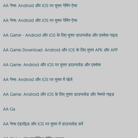
AA गेम्स: Android और iOS पर मुफ्त गेमिंग ऐप्स
AA गेम्स: Android और iOS पर मुफ्त गेमिंग ऐप्स
AA Game - Android और iOS के लिए मुफ्त डाउनलोड और एक्सेस गाइड
AA Game Download: Android और iOS के लिए मुफ्त APK और APP
AA Game: Android और iOS पर मुफ्त डाउनलोड और एक्सेस
AA गेम्स: Android और iOS पर मुफ्त में खेलें
AA Game: Android और iOS के लिए मुफ्त डाउनलोड और गेमप्ले गाइड
AA Ga
AA गेम्स एंड्रॉइड और iOS पर मुफ्त में डाउनलोड करें