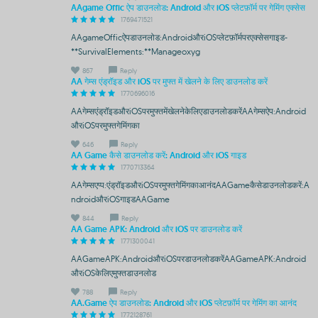
AAgame Offic ऐप डाउनलोड: Android और iOS प्लेटफ़ॉर्म पर गेमिंग एक्सेस
1769471521
AAgameOfficऐपडाउनलोड:AndroidऔरiOSप्लेटफ़ॉर्मपरएक्सेसगाइड-
**SurvivalElements:**Manageoxyg
867
Reply
AA गेम्स एंड्रॉइड और iOS पर मुफ्त में खेलने के लिए डाउनलोड करें
1770696016
AAगेम्सएंड्रॉइडऔरiOSपरमुफ्तमेंखेलनेकेलिएडाउनलोडकरेंAAगेम्सऐप:Android
औरiOSपरमुफ्तगेमिंगका
646
Reply
AA Game कैसे डाउनलोड करें: Android और iOS गाइड
1770713364
AAगेम्सएप्प:एंड्रॉइडऔरiOSपरमुफ्तगेमिंगकाआनंदAAGameकैसेडाउनलोडकरें:A
ndroidऔरiOSगाइडAAGame
844
Reply
AA Game APK: Android और iOS पर डाउनलोड करें
1771300041
AAGameAPK:AndroidऔरiOSपरडाउनलोडकरेंAAGameAPK:Android
औरiOSकेलिएमुफ्तडाउनलोड
788
Reply
AA.Game ऐप डाउनलोड: Android और iOS प्लेटफ़ॉर्म पर गेमिंग का आनंद
1772128761