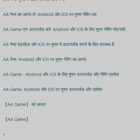
AA गेम्स का आनंद लें: Android और iOS पर मुफ्त गेमिंग एक
AA Game एप्प डाउनलोड करें: Android और iOS के लिए मुफ्त गेमिंग प्लेटफॉर्म
AA गेम्स एंड्रॉइड और iOS पर मुफ्त में डाउनलोड करने के लिए उपलब्ध हैं
AA गेम्स: Android और iOS पर मुफ्त गेमिंग का आनंद
AA Game - Android और iOS के लिए मुफ्त डाउनलोड और गेमिंग एक्सेस
AA Game: Android और iOS पर मुफ्त डाउनलोड और एक्सेस
【AA Game】 का आधार
【AA Game】
<