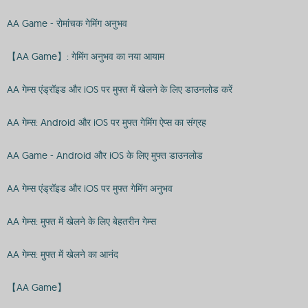
AA Game - रोमांचक गेमिंग अनुभव
【AA Game】: गेमिंग अनुभव का नया आयाम
AA गेम्स एंड्रॉइड और iOS पर मुफ्त में खेलने के लिए डाउनलोड करें
AA गेम्स: Android और iOS पर मुफ्त गेमिंग ऐप्स का संग्रह
AA Game - Android और iOS के लिए मुफ्त डाउनलोड
AA गेम्स एंड्रॉइड और iOS पर मुफ्त गेमिंग अनुभव
AA गेम्स: मुफ्त में खेलने के लिए बेहतरीन गेम्स
AA गेम्स: मुफ्त में खेलने का आनंद
【AA Game】