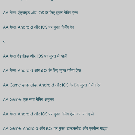
AA गेम्स: एंड्रॉइड और iOS के लिए मुफ्त गेमिंग ऐप्स
AA गेम्स: Android और iOS पर मुफ्त गेमिंग ऐप
<
AA गेम्स एंड्रॉइड और iOS पर मुफ्त में खेलें
AA गेम्स: Android और iOS के लिए मुफ्त गेमिंग ऐप्स
AA Game डाउनलोड: Android और iOS के लिए मुफ्त गेमिंग ऐप
AA Game: एक नया गेमिंग अनुभव
AA गेम्स: Android और iOS पर मुफ्त गेमिंग ऐप्स का आनंद लें
AA Game: Android और iOS पर मुफ्त डाउनलोड और एक्सेस गाइड