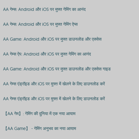
AA गेम्स: Android और iOS पर मुफ्त गेमिंग का आनंद
AA गेम्स: Android और iOS पर मुफ्त गेमिंग ऐप्स
AA Game: Android और iOS पर मुफ्त डाउनलोड और एक्सेस
AA गेम्स ऐप: Android और iOS पर मुफ्त गेमिंग का आनंद
AA Game: Android और iOS पर मुफ्त डाउनलोड और एक्सेस गाइड
AA गेम्स एंड्रॉइड और iOS पर मुफ्त में खेलने के लिए डाउनलोड करें
AA गेम्स एंड्रॉइड और iOS पर मुफ्त में खेलने के लिए डाउनलोड करें
【AA गेम】: गेमिंग की दुनिया में एक नया आयाम
【AA Game】 - गेमिंग अनुभव का नया आयाम