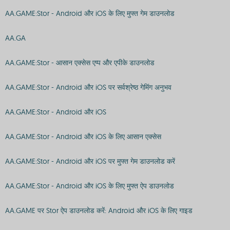
AA.GAME:Stor - Android और iOS के लिए मुफ्त गेम डाउनलोड
AA.GA
AA.GAME:Stor - आसान एक्सेस एप्प और एपीके डाउनलोड
AA.GAME:Stor - Android और iOS पर सर्वश्रेष्ठ गेमिंग अनुभव
AA.GAME:Stor - Android और iOS
AA.GAME:Stor - Android और iOS के लिए आसान एक्सेस
AA.GAME:Stor - Android और iOS पर मुफ्त गेम डाउनलोड करें
AA.GAME:Stor - Android और iOS के लिए मुफ्त ऐप डाउनलोड
AA.GAME पर Stor ऐप डाउनलोड करें: Android और iOS के लिए गाइड