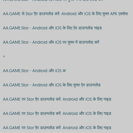
AA.GAME से Stor ऐप डाउनलोड करें: Android और iOS के लिए मुफ्त APK एक्सेस
AA.GAME:Stor - Android और iOS के लिए ऐप डाउनलोड गाइड
AA.GAME:Stor - Android और iOS पर मुफ्त में डाउनलोड करें
<
AA.GAME:Stor - Android और iOS क
AA.GAME:Stor - Android और iOS के लिए मुफ्त ऐप डाउनलोड
AA.GAME पर Stor ऐप डाउनलोड करें: Android और iOS के लिए गाइड
AA.GAME पर Stor ऐप डाउनलोड करें: Android और iOS के लिए गाइड
AA.GAME पर Stor ऐप डाउनलोड करें: Android और iOS के लिए गाइड