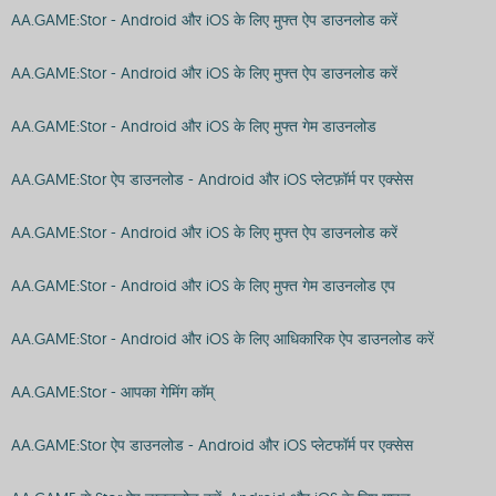
AA.GAME:Stor - Android और iOS के लिए मुफ्त ऐप डाउनलोड करें
AA.GAME:Stor - Android और iOS के लिए मुफ्त ऐप डाउनलोड करें
AA.GAME:Stor - Android और iOS के लिए मुफ्त गेम डाउनलोड
AA.GAME:Stor ऐप डाउनलोड - Android और iOS प्लेटफ़ॉर्म पर एक्सेस
AA.GAME:Stor - Android और iOS के लिए मुफ्त ऐप डाउनलोड करें
AA.GAME:Stor - Android और iOS के लिए मुफ्त गेम डाउनलोड एप
AA.GAME:Stor - Android और iOS के लिए आधिकारिक ऐप डाउनलोड करें
AA.GAME:Stor - आपका गेमिंग कॉम्
AA.GAME:Stor ऐप डाउनलोड - Android और iOS प्लेटफॉर्म पर एक्सेस