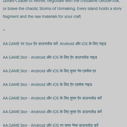
Library-Citadel of Aethel, negotiate with the crystalline Geode-folk,
or brave the chaotic Storms of Unmaking. Every island holds a story
fragment and the raw materials for your craft.
<
AA.GAME पर Stor ऐप डाउनलोड करें: Android और iOS के लिए गाइड
AA.GAME:Stor - Android और iOS के लिए ऐप डाउनलोड गाइड
AA.GAME:Stor - Android और iOS के लिए मुफ्त गेम एक्सेस एप
AA.GAME:Stor - Android और iOS के लिए ऐप एक्सेस गाइड
AA.GAME:Stor - Android और iOS के लिए मुफ्त ऐप डाउनलोड करें
AA.GAME:Stor - Android और iOS के लिए मुफ्त ऐप डाउनलोड करें
AA.GAME:Stor - Android और iOS पर मुफ्त गेम्स डाउनलोड करें