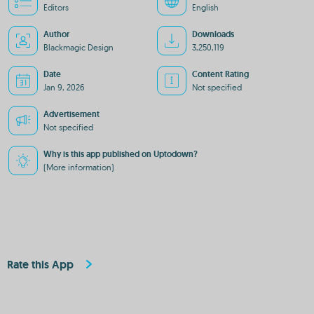
Editors
English
Author
Downloads
Blackmagic Design
3,250,119
Date
Content Rating
Jan 9, 2026
Not specified
Advertisement
Not specified
Why is this app published on Uptodown?
(More information)
Rate this App