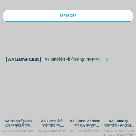
SEE MORE
【AAGame Club】 पर आधारित नौ वेबसाइट अनुभाग:
AA गेम्स एंड्रॉइड और
AA Game कैसे
AA Game: Android
AA Game ऐप
iOS पर मुफ्त में खेलने
डाउनलोड करें:
और iOS पर मुफ्त
डाउनलोड - Android
के लिए डाउनलोड करें
Android और iOS
डाउनलोड और एक्सेस
और iOS प्लेटफ़ॉर्म पर
AAGameडाउनलोडकरें:AndroidऔरiOSकेलिएमुफ्तऐपएक्सेसAAGameकैसेडाउनलोडकरें:Androi
AAGameडाउनलोडकरें:AndroidऔरiOSकेलिएमुफ्तगेमिंगऐपAAGame:And
AAGameकैसेडाउनलोडकरें:AndroidऔरiOSगाइड
AAGame:AndroidऔरiO
गाइड
मुफ्त गेमिंग
AndroidऔरiOSकेलिएम