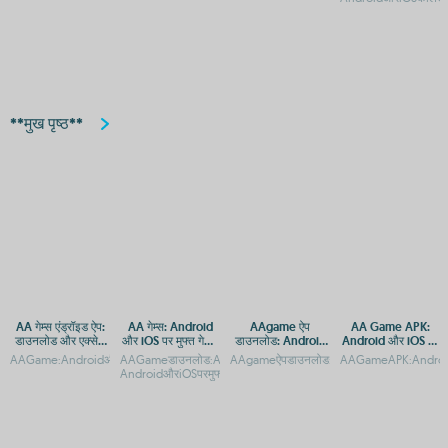
**मुख पृष्ठ**
AA गेम्स एंड्रॉइड ऐप:
AA गेम्स: Android
AAgame ऐप
AA Game APK:
डाउनलोड और एक्सेस
और iOS पर मुफ्त गेमिंग
डाउनलोड: Android
Android और iOS पर
गाइड
का आनंद
और iOS प्लेटफ़ॉर्म पर
डाउनलोड और एक्सेस
AAGame:AndroidऔरiOSपरडाउनलोडऔरएक्सेसगाइडAAGame:AndroidऔरiOSपरडाउनलोडक
AAGameडाउनलोड:AndroidऔरiOSकेलिएमुफ्तगेमिंगएपAAGame-
AAgameऐपडाउनलोड:AndroidऔरiOSप्लेटफ़ॉर्मपरग
AAGameAPK:Android
गेमिंग एक्सेस
गाइड
AndroidऔरiOSपरमुफ्तडाउनलोडऔरएक्सेसAAग