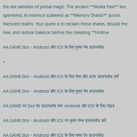
the last wielders of primal magic. The ancient **World-Tree** lies
splintered, its essence scattered as **Memory Shards** across
fractured realms. Your quest is to reclaim these shards, rebuild the
tree, and restore balance before the creeping **Hollow
AA.GAME:Stor - Android और iOS के लिए मुफ्त गेम डाउनलोड
<
AA.GAME:Stor - Android और iOS के लिए ऐप्स और APK डाउनलोड करें
AA.GAME:Stor - Android और iOS के लिए मुफ्त गेम डाउनलोड
AA.GAME पर Stor ऐप डाउनलोड करें: Android और iOS के लिए गाइड
AA.GAME:Stor - Android और iOS पर मुफ्त गेम्स डाउनलोड करें
AA.GAME:Stor - Android और iOS के लिए मुफ्त ऐप डाउनलोड