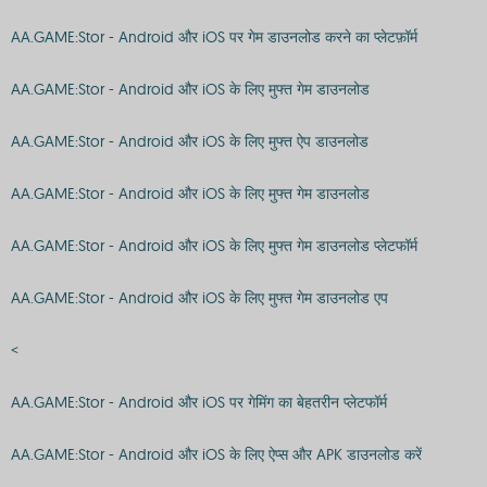
AA.GAME:Stor - Android और iOS पर गेम डाउनलोड करने का प्लेटफ़ॉर्म
AA.GAME:Stor - Android और iOS के लिए मुफ्त गेम डाउनलोड
AA.GAME:Stor - Android और iOS के लिए मुफ्त ऐप डाउनलोड
AA.GAME:Stor - Android और iOS के लिए मुफ्त गेम डाउनलोड
AA.GAME:Stor - Android और iOS के लिए मुफ्त गेम डाउनलोड प्लेटफॉर्म
AA.GAME:Stor - Android और iOS के लिए मुफ्त गेम डाउनलोड एप
<
AA.GAME:Stor - Android और iOS पर गेमिंग का बेहतरीन प्लेटफॉर्म
AA.GAME:Stor - Android और iOS के लिए ऐप्स और APK डाउनलोड करें