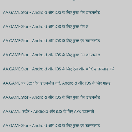
AA.GAME:Stor - Android और iOS के लिए मुफ्त गेम डाउनलोड
AA.GAME:Stor - Android और iOS के लिए मुफ्त गेम ड
AA.GAME:Stor - Android और iOS के लिए मुफ्त ऐप डाउनलोड
AA.GAME:Stor - Android और iOS के लिए मुफ्त गेम डाउनलोड
AA.GAME:Stor - Android और iOS के लिए ऐप्स और APK डाउनलोड करें
AA.GAME पर Stor ऐप डाउनलोड करें: Android और iOS के लिए गाइड
AA.GAME:Stor - Android और iOS के लिए मुफ्त गेम डाउनलोड
AA.GAME: स्टोर - Android और iOS के लिए APK डाउनलो
AA.GAME:Stor - Android और iOS के लिए मुफ्त ऐप डाउनलोड