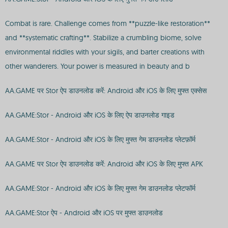
Combat is rare. Challenge comes from **puzzle-like restoration**
and **systematic crafting**. Stabilize a crumbling biome, solve
environmental riddles with your sigils, and barter creations with
other wanderers. Your power is measured in beauty and b
AA.GAME पर Stor ऐप डाउनलोड करें: Android और iOS के लिए मुफ्त एक्सेस
AA.GAME:Stor - Android और iOS के लिए ऐप डाउनलोड गाइड
AA.GAME:Stor - Android और iOS के लिए मुफ्त गेम डाउनलोड प्लेटफ़ॉर्म
AA.GAME पर Stor ऐप डाउनलोड करें: Android और iOS के लिए मुफ्त APK
AA.GAME:Stor - Android और iOS के लिए मुफ्त गेम डाउनलोड प्लेटफॉर्म
AA.GAME:Stor ऐप - Android और iOS पर मुफ्त डाउनलोड