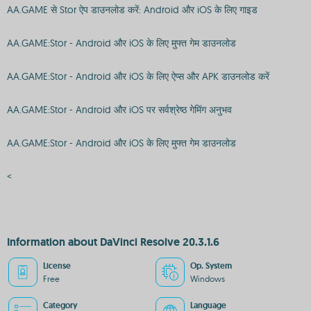
AA.GAME से Stor ऐप डाउनलोड करें: Android और iOS के लिए गाइड
AA.GAME:Stor - Android और iOS के लिए मुफ्त गेम डाउनलोड
AA.GAME:Stor - Android और iOS के लिए ऐप्स और APK डाउनलोड करें
AA.GAME:Stor - Android और iOS पर सर्वश्रेष्ठ गेमिंग अनुभव
AA.GAME:Stor - Android और iOS के लिए मुफ्त गेम डाउनलोड
<
Information about DaVinci Resolve 20.3.1.6
License
Op. System
Free
Windows
Category
Language