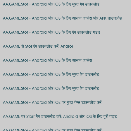
AA.GAME:Stor - Android और iOS के लिए मुफ्त गेम डाउनलोड
AA.GAME:Stor - Android और iOS के लिए आसान एक्सेस और APK डाउनलोड
AA.GAME:Stor - Android और iOS के लिए ऐप डाउनलोड गाइड
AA.GAME से Stor ऐप डाउनलोड करें: Androi
AA.GAME:Stor - Android और iOS के लिए आसान एक्सेस
AA.GAME:Stor - Android और iOS के लिए मुफ्त ऐप डाउनलोड
AA.GAME:Stor - Android और iOS के लिए मुफ्त ऐप डाउनलोड
AA.GAME:Stor - Android और iOS पर मुफ्त गेम्स डाउनलोड करें
AA.GAME पर Storr गेम डाउनलोड करें: Android और iOS के लिए पूरी गाइड
AA.GAME:Stor - Android और iOS पर मुफ्त गेम्स डाउनलोड करें