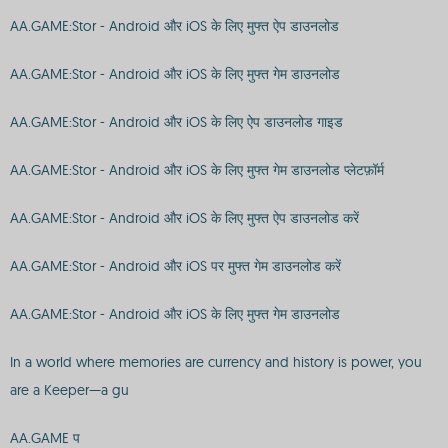
AA.GAME:Stor - Android और iOS के लिए मुफ्त ऐप डाउनलोड
AA.GAME:Stor - Android और iOS के लिए मुफ्त गेम डाउनलोड
AA.GAME:Stor - Android और iOS के लिए ऐप डाउनलोड गाइड
AA.GAME:Stor - Android और iOS के लिए मुफ्त गेम डाउनलोड प्लेटफ़ॉर्म
AA.GAME:Stor - Android और iOS के लिए मुफ्त ऐप डाउनलोड करें
AA.GAME:Stor - Android और iOS पर मुफ्त गेम डाउनलोड करें
AA.GAME:Stor - Android और iOS के लिए मुफ्त गेम डाउनलोड
In a world where memories are currency and history is power, you
are a Keeper—a gu
AA.GAME प