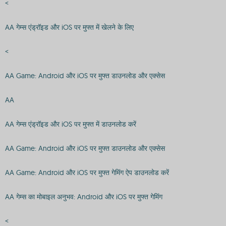
<
AA गेम्स एंड्रॉइड और iOS पर मुफ्त में खेलने के लिए
<
AA Game: Android और iOS पर मुफ्त डाउनलोड और एक्सेस
AA
AA गेम्स एंड्रॉइड और iOS पर मुफ्त में डाउनलोड करें
AA Game: Android और iOS पर मुफ्त डाउनलोड और एक्सेस
AA Game: Android और iOS पर मुफ्त गेमिंग ऐप डाउनलोड करें
AA गेम्स का मोबाइल अनुभव: Android और iOS पर मुफ्त गेमिंग
<