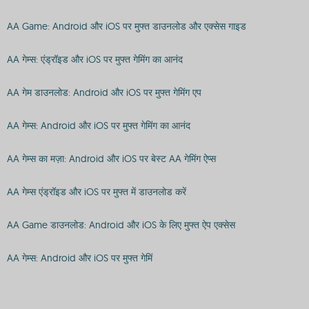
AA Game: Android और iOS पर मुफ्त डाउनलोड और एक्सेस गाइड
AA गेम्स: एंड्रॉइड और iOS पर मुफ्त गेमिंग का आनंद
AA गेम डाउनलोड: Android और iOS पर मुफ्त गेमिंग एप
AA गेम्स: Android और iOS पर मुफ्त गेमिंग का आनंद
AA गेम्स का मज़ा: Android और iOS पर बेस्ट AA गेमिंग ऐप्स
AA गेम्स एंड्रॉइड और iOS पर मुफ्त में डाउनलोड करें
AA Game डाउनलोड: Android और iOS के लिए मुफ्त ऐप एक्सेस
AA गेम्स: Android और iOS पर मुफ्त गेमिं