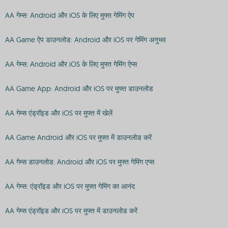
AA गेम्स: Android और iOS के लिए मुफ्त गेमिंग ऐप
AA Game ऐप डाउनलोड: Android और iOS पर गेमिंग अनुभव
AA गेम्स: Android और iOS के लिए मुफ्त गेमिंग ऐप्स
AA Game App: Android और iOS पर मुफ्त डाउनलोड
AA गेम्स एंड्रॉइड और iOS पर मुफ्त में खेलें
AA Game Android और iOS पर मुफ्त में डाउनलोड करें
AA गेम्स डाउनलोड: Android और iOS पर मुफ्त गेमिंग एप्स
AA गेम्स: एंड्रॉइड और iOS पर मुफ्त गेमिंग का आनंद
AA गेम्स एंड्रॉइड और iOS पर मुफ्त में डाउनलोड करें