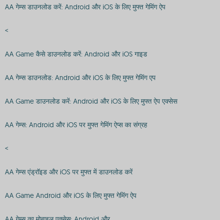
AA गेम्स डाउनलोड करें: Android और iOS के लिए मुफ्त गेमिंग ऐप
<
AA Game कैसे डाउनलोड करें: Android और iOS गाइड
AA गेम्स डाउनलोड: Android और iOS के लिए मुफ्त गेमिंग एप
AA Game डाउनलोड करें: Android और iOS के लिए मुफ्त ऐप एक्सेस
AA गेम्स: Android और iOS पर मुफ्त गेमिंग ऐप्स का संग्रह
<
AA गेम्स एंड्रॉइड और iOS पर मुफ्त में डाउनलोड करें
AA Game Android और iOS के लिए मुफ्त गेमिंग ऐप
AA गेम्स का मोबाइल एक्सेस: Android और