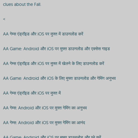
clues about the Fall.
<
AA गेम्स एंड्रॉइड और iOS पर मुफ्त में डाउनलोड करें
AA Game: Android और iOS पर मुफ्त डाउनलोड और एक्सेस गाइड
AA गेम्स एंड्रॉइड और iOS पर मुफ्त में खेलने के लिए डाउनलोड करें
AA Game: Android और iOS के लिए मुफ्त डाउनलोड और गेमिंग अनुभव
AA गेम्स एंड्रॉइड और iOS पर मुफ्त में
AA गेम्स: Android और iOS पर मुफ्त गेमिंग का अनुभव
AA गेम्स: Android और iOS पर मुफ्त गेमिंग का आनंद
AA Game: Android और iOS पर मुफ्त डाउनलोड और प्ले करें