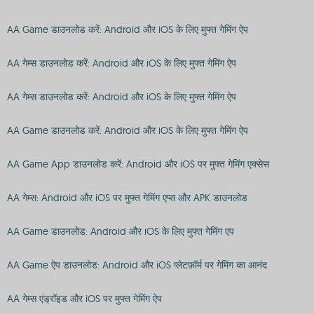
AA Game डाउनलोड करें: Android और iOS के लिए मुफ्त गेमिंग ऐप
AA गेम्स डाउनलोड करें: Android और iOS के लिए मुफ्त गेमिंग ऐप
AA गेम्स डाउनलोड करें: Android और iOS के लिए मुफ्त गेमिंग ऐप
AA Game डाउनलोड करें: Android और iOS के लिए मुफ्त गेमिंग ऐप
AA Game App डाउनलोड करें: Android और iOS पर मुफ्त गेमिंग एक्सेस
AA गेम्स: Android और iOS पर मुफ्त गेमिंग एप्स और APK डाउनलोड
AA Game डाउनलोड: Android और iOS के लिए मुफ्त गेमिंग एप
AA Game ऐप डाउनलोड: Android और iOS प्लेटफ़ॉर्म पर गेमिंग का आनंद
AA गेम्स एंड्रॉइड और iOS पर मुफ्त गेमिंग ऐप