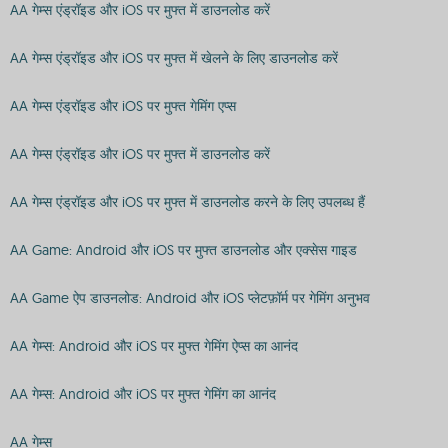
AA गेम्स एंड्रॉइड और iOS पर मुफ्त में डाउनलोड करें
AA गेम्स एंड्रॉइड और iOS पर मुफ्त में खेलने के लिए डाउनलोड करें
AA गेम्स एंड्रॉइड और iOS पर मुफ्त गेमिंग एप्स
AA गेम्स एंड्रॉइड और iOS पर मुफ्त में डाउनलोड करें
AA गेम्स एंड्रॉइड और iOS पर मुफ्त में डाउनलोड करने के लिए उपलब्ध हैं
AA Game: Android और iOS पर मुफ्त डाउनलोड और एक्सेस गाइड
AA Game ऐप डाउनलोड: Android और iOS प्लेटफ़ॉर्म पर गेमिंग अनुभव
AA गेम्स: Android और iOS पर मुफ्त गेमिंग ऐप्स का आनंद
AA गेम्स: Android और iOS पर मुफ्त गेमिंग का आनंद
AA गेम्स