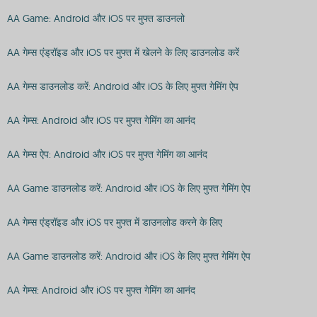
AA Game: Android और iOS पर मुफ्त डाउनलो
AA गेम्स एंड्रॉइड और iOS पर मुफ्त में खेलने के लिए डाउनलोड करें
AA गेम्स डाउनलोड करें: Android और iOS के लिए मुफ्त गेमिंग ऐप
AA गेम्स: Android और iOS पर मुफ्त गेमिंग का आनंद
AA गेम्स ऐप: Android और iOS पर मुफ्त गेमिंग का आनंद
AA Game डाउनलोड करें: Android और iOS के लिए मुफ्त गेमिंग ऐप
AA गेम्स एंड्रॉइड और iOS पर मुफ्त में डाउनलोड करने के लिए
AA Game डाउनलोड करें: Android और iOS के लिए मुफ्त गेमिंग ऐप
AA गेम्स: Android और iOS पर मुफ्त गेमिंग का आनंद