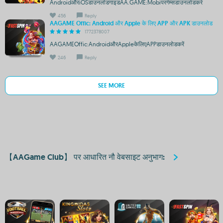
AndroidऔरiOSडाउनलोडगाइडAA.GAME:Mobiपरगेम्सडाउनलोडकरे
456
Reply
AAGAME Offic: Android और Apple के लिए APP और APK डाउनलोड
1772378007
AAGAMEOffic:AndroidऔरAppleकेलिएAPPडाउनलोडकरें
246
Reply
SEE MORE
【AAGame Club】 पर आधारित नौ वेबसाइट अनुभाग: