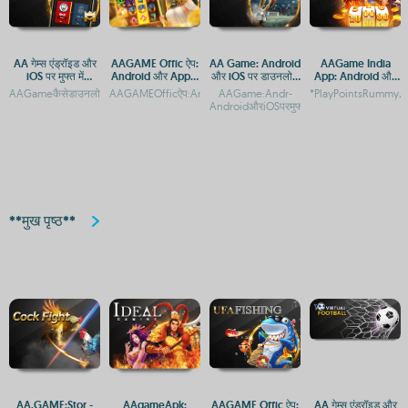
AA गेम्स एंड्रॉइड और
AAGAME Offic ऐप:
AA Game: Android
AAGame India
iOS पर मुफ्त में
Android और Apple
और iOS पर डाउनलोड
App: Android और
डाउनलोड करने के लिए
पर मुफ्त डाउनलोड
और एक्सेस गाइड
iOS पर डाउनलोड करें
AAGameकैसेडाउनलोडकरें:AndroidऔरiOSगाइडAAगेम्सएंड्रॉइडऔरiOSपरमुफ्तमेंखेलनेकेलिएडाउनल
AAGAMEOfficऐप:AndroidऔरiOSपरडाउनलोडकरेंAAGAMEOffic:An
AAGame:Andr-
*PlayPointsRummy
उपलब्ध हैं
AndroidऔरiOSपरमुफ्तडाउनलोड
**मुख पृष्ठ**
AA.GAME:Stor -
AAgameApk:
AAGAME Offic ऐप:
AA गेम्स एंड्रॉइड और