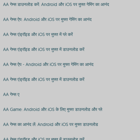
AA गेम्स डाउनलोड करें: Android और iOS पर मुफ्त गेमिंग का आनंद
AA गेम्स ऐप: Android और iOS पर मुफ्त गेमिंग का आनंद
AA गेम्स एंड्रॉइड और iOS पर मुफ्त में प्ले करें
AA गेम्स एंड्रॉइड और iOS पर मुफ्त में डाउनलोड करें
AA गेम्स ऐप - Android और iOS पर मुफ्त गेमिंग का आनंद
AA गेम्स एंड्रॉइड और iOS पर मुफ्त में डाउनलोड करें
AA गेम्स ए
AA Game: Android और iOS के लिए मुफ्त डाउनलोड और प्ले
AA गेम्स का आनंद लें: Android और iOS पर मुफ्त डाउनलोड
AA गेम्स एंड्रॉइड और iOS पर मुफ्त में डाउनलोड करें