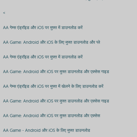
<
AA गेम्स एंड्रॉइड और iOS पर मुफ्त में डाउनलोड करें
AA Game: Android और iOS के लिए मुफ्त डाउनलोड और प्ले
AA गेम्स एंड्रॉइड और iOS पर मुफ्त में डाउनलोड करें
AA Game: Android और iOS पर मुफ्त डाउनलोड और एक्सेस गाइड
AA गेम्स एंड्रॉइड और iOS पर मुफ्त में खेलने के लिए डाउनलोड करें
AA Game: Android और iOS पर मुफ्त डाउनलोड और एक्सेस गाइड
AA Game: Android और iOS पर मुफ्त डाउनलोड और एक्सेस
AA Game - Android और iOS के लिए मुफ्त डाउनलोड