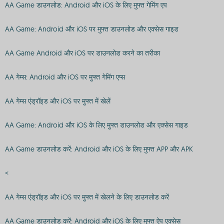
AA Game डाउनलोड: Android और iOS के लिए मुफ्त गेमिंग एप
AA Game: Android और iOS पर मुफ्त डाउनलोड और एक्सेस गाइड
AA Game Android और iOS पर डाउनलोड करने का तरीका
AA गेम्स: Android और iOS पर मुफ्त गेमिंग एप्स
AA गेम्स एंड्रॉइड और iOS पर मुफ्त में खेलें
AA Game: Android और iOS के लिए मुफ्त डाउनलोड और एक्सेस गाइड
AA Game डाउनलोड करें: Android और iOS के लिए मुफ्त APP और APK
<
AA गेम्स एंड्रॉइड और iOS पर मुफ्त में खेलने के लिए डाउनलोड करें
AA Game डाउनलोड करें: Android और iOS के लिए मुफ्त ऐप एक्सेस