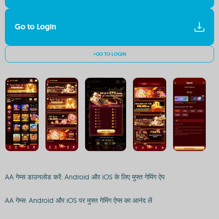
Go to Login
>GO TO LOGIN
AA गेम्स डाउनलोड करें: Android और iOS के लिए मुफ्त गेमिंग ऐप
AA गेम्स: Android और iOS पर मुफ्त गेमिंग ऐप्स का आनंद लें