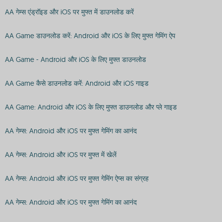
AA गेम्स एंड्रॉइड और iOS पर मुफ्त में डाउनलोड करें
AA Game डाउनलोड करें: Android और iOS के लिए मुफ्त गेमिंग ऐप
AA Game - Android और iOS के लिए मुफ्त डाउनलोड
AA Game कैसे डाउनलोड करें: Android और iOS गाइड
AA Game: Android और iOS के लिए मुफ्त डाउनलोड और प्ले गाइड
AA गेम्स: Android और iOS पर मुफ्त गेमिंग का आनंद
AA गेम्स: Android और iOS पर मुफ्त में खेलें
AA गेम्स: Android और iOS पर मुफ्त गेमिंग ऐप्स का संग्रह
AA गेम्स: Android और iOS पर मुफ्त गेमिंग का आनंद