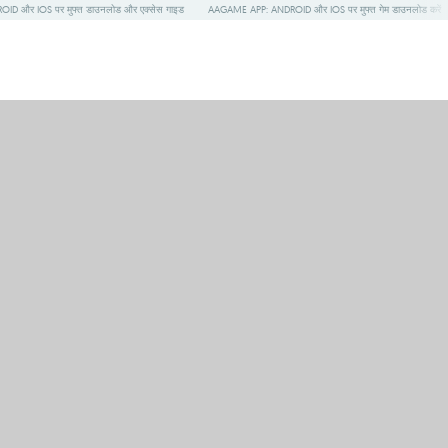
ID और IOS पर मुफ्त डाउनलोड और एक्सेस गाइड
AAGAME APP: ANDROID और IOS पर मुफ्त गेम डाउनलोड करें