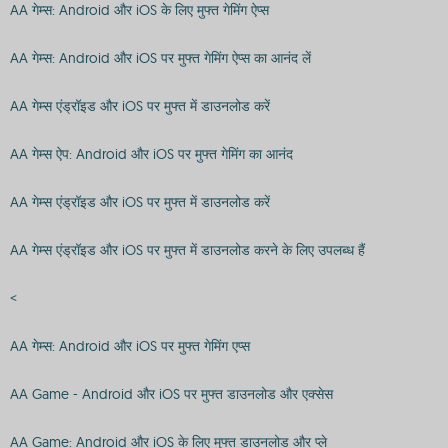
AA गेम्स: Android और iOS के लिए मुफ्त गेमिंग ऐप्स
AA गेम्स: Android और iOS पर मुफ्त गेमिंग ऐप्स का आनंद लें
AA गेम्स एंड्रॉइड और iOS पर मुफ्त में डाउनलोड करें
AA गेम्स ऐप: Android और iOS पर मुफ्त गेमिंग का आनंद
AA गेम्स एंड्रॉइड और iOS पर मुफ्त में डाउनलोड करें
AA गेम्स एंड्रॉइड और iOS पर मुफ्त में डाउनलोड करने के लिए उपलब्ध हैं
<
AA गेम्स: Android और iOS पर मुफ्त गेमिंग एप्स
AA Game - Android और iOS पर मुफ्त डाउनलोड और एक्सेस
AA Game: Android और iOS के लिए मुफ्त डाउनलोड और प्ले