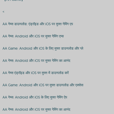
<
AA गेम्स डाउनलोड: एंड्रॉइड और iOS पर मुफ्त गेमिंग एप
AA गेम्स: Android और iOS पर मुफ्त गेमिंग एप्स
AA Game: Android और iOS के लिए मुफ्त डाउनलोड और प्ले
AA गेम्स: Android और iOS पर मुफ्त गेमिंग का आनंद
AA गेम्स एंड्रॉइड और iOS पर मुफ्त में डाउनलोड करें
AA Game: Android और iOS पर मुफ्त डाउनलोड और एक्सेस
AA गेम्स: Android और iOS के लिए मुफ्त गेमिंग ऐप
AA गेम्स: Android और iOS पर मुफ्त गेमिंग का आनंद