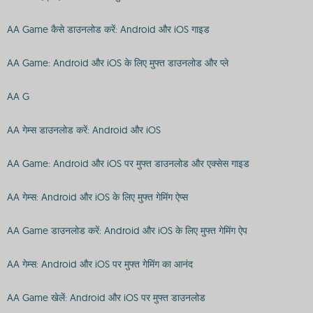
AA Game कैसे डाउनलोड करें: Android और iOS गाइड
AA Game: Android और iOS के लिए मुफ्त डाउनलोड और प्ले
AA G
AA गेम्स डाउनलोड करें: Android और iOS
AA Game: Android और iOS पर मुफ्त डाउनलोड और एक्सेस गाइड
AA गेम्स: Android और iOS के लिए मुफ्त गेमिंग ऐप्स
AA Game डाउनलोड करें: Android और iOS के लिए मुफ्त गेमिंग ऐप
AA गेम्स: Android और iOS पर मुफ्त गेमिंग का आनंद
AA Game खेलें: Android और iOS पर मुफ्त डाउनलोड