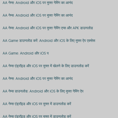
AA गेम्स: Android और iOS पर मुफ्त गेमिंग का आनंद
AA गेम्स: Android और iOS पर मुफ्त गेमिंग का आनंद
AA गेम्स: Android और iOS पर मुफ्त गेमिंग एप्स और APK डाउनलोड
AA Game डाउनलोड करें: Android और iOS के लिए मुफ्त ऐप एक्सेस
AA Game: Android और iOS प
AA गेम्स एंड्रॉइड और iOS पर मुफ्त में खेलने के लिए डाउनलोड करें
AA गेम्स: Android और iOS पर मुफ्त गेमिंग का आनंद
AA गेम्स डाउनलोड: Android और iOS के लिए मुफ्त गेमिंग ऐप
AA गेम्स एंड्रॉइड और iOS पर मुफ्त में डाउनलोड करें
AA गेम्स एंड्रॉइड और iOS पर मुफ्त में डाउनलोड करें