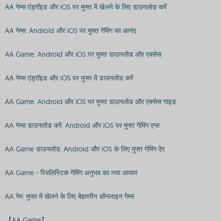
AA गेम्स एंड्रॉइड और iOS पर मुफ्त में खेलने के लिए डाउनलोड करें
AA गेम्स: Android और iOS पर मुफ्त गेमिंग का आनंद
AA Game: Android और iOS पर मुफ्त डाउनलोड और एक्सेस
AA गेम्स एंड्रॉइड और iOS पर मुफ्त में डाउनलोड करें
AA Game: Android और iOS पर मुफ्त डाउनलोड और एक्सेस गाइड
AA गेम्स डाउनलोड करें: Android और iOS पर मुफ्त गेमिंग एप्स
AA Game डाउनलोड: Android और iOS के लिए मुफ्त गेमिंग ऐप
AA Game - रियलिस्टिक गेमिंग अनुभव का नया आयाम
AA गेम: मुफ्त में खेलने के लिए बेहतरीन ऑनलाइन गेम्स
【AA Game】