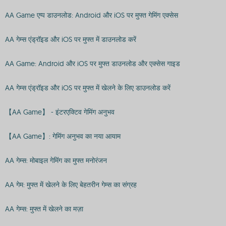
AA Game एप्प डाउनलोड: Android और iOS पर मुफ्त गेमिंग एक्सेस
AA गेम्स एंड्रॉइड और iOS पर मुफ्त में डाउनलोड करें
AA Game: Android और iOS पर मुफ्त डाउनलोड और एक्सेस गाइड
AA गेम्स एंड्रॉइड और iOS पर मुफ्त में खेलने के लिए डाउनलोड करें
【AA Game】 - इंटरएक्टिव गेमिंग अनुभव
【AA Game】: गेमिंग अनुभव का नया आयाम
AA गेम्स: मोबाइल गेमिंग का मुफ्त मनोरंजन
AA गेम: मुफ्त में खेलने के लिए बेहतरीन गेम्स का संग्रह
AA गेम्स: मुफ्त में खेलने का मज़ा