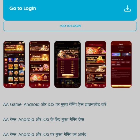
Go to Login
>GO TO LOGIN
AA Game: Android और iOS पर मुफ्त गेमिंग ऐप्स डाउनलोड करें
AA गेम्स: Android और iOS के लिए मुफ्त गेमिंग ऐप्स
AA गेम्स: Android और iOS पर मुफ्त गेमिंग का आनंद