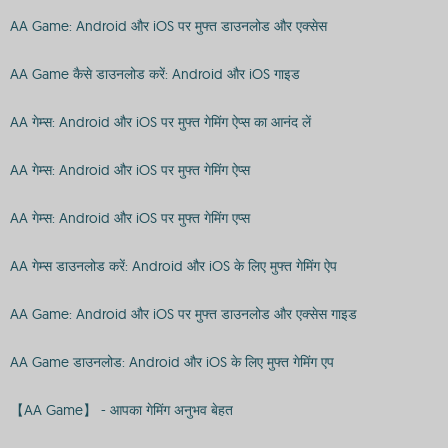
AA Game: Android और iOS पर मुफ्त डाउनलोड और एक्सेस
AA Game कैसे डाउनलोड करें: Android और iOS गाइड
AA गेम्स: Android और iOS पर मुफ्त गेमिंग ऐप्स का आनंद लें
AA गेम्स: Android और iOS पर मुफ्त गेमिंग ऐप्स
AA गेम्स: Android और iOS पर मुफ्त गेमिंग एप्स
AA गेम्स डाउनलोड करें: Android और iOS के लिए मुफ्त गेमिंग ऐप
AA Game: Android और iOS पर मुफ्त डाउनलोड और एक्सेस गाइड
AA Game डाउनलोड: Android और iOS के लिए मुफ्त गेमिंग एप
【AA Game】 - आपका गेमिंग अनुभव बेहत