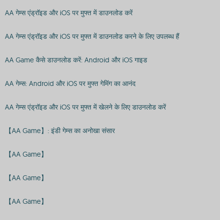
AA गेम्स एंड्रॉइड और iOS पर मुफ्त में डाउनलोड करें
AA गेम्स एंड्रॉइड और iOS पर मुफ्त में डाउनलोड करने के लिए उपलब्ध हैं
AA Game कैसे डाउनलोड करें: Android और iOS गाइड
AA गेम्स: Android और iOS पर मुफ्त गेमिंग का आनंद
AA गेम्स एंड्रॉइड और iOS पर मुफ्त में खेलने के लिए डाउनलोड करें
【AA Game】: इंडी गेम्स का अनोखा संसार
【AA Game】
【AA Game】
【AA Game】