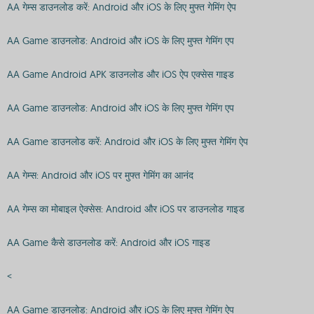
AA गेम्स डाउनलोड करें: Android और iOS के लिए मुफ्त गेमिंग ऐप
AA Game डाउनलोड: Android और iOS के लिए मुफ्त गेमिंग एप
AA Game Android APK डाउनलोड और iOS ऐप एक्सेस गाइड
AA Game डाउनलोड: Android और iOS के लिए मुफ्त गेमिंग एप
AA Game डाउनलोड करें: Android और iOS के लिए मुफ्त गेमिंग ऐप
AA गेम्स: Android और iOS पर मुफ्त गेमिंग का आनंद
AA गेम्स का मोबाइल ऐक्सेस: Android और iOS पर डाउनलोड गाइड
AA Game कैसे डाउनलोड करें: Android और iOS गाइड
<
AA Game डाउनलोड: Android और iOS के लिए मुफ्त गेमिंग ऐप