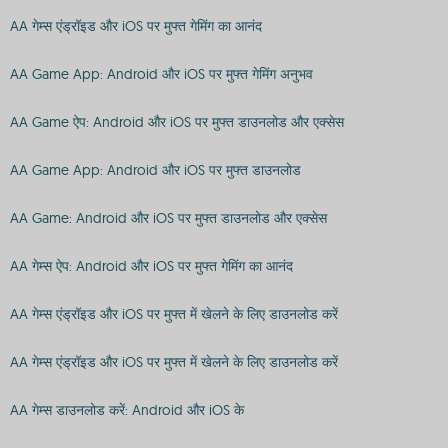
AA गेम्स एंड्रॉइड और iOS पर मुफ्त गेमिंग का आनंद
AA Game App: Android और iOS पर मुफ्त गेमिंग अनुभव
AA Game ऐप: Android और iOS पर मुफ्त डाउनलोड और एक्सेस
AA Game App: Android और iOS पर मुफ्त डाउनलोड
AA Game: Android और iOS पर मुफ्त डाउनलोड और एक्सेस
AA गेम्स ऐप: Android और iOS पर मुफ्त गेमिंग का आनंद
AA गेम्स एंड्रॉइड और iOS पर मुफ्त में खेलने के लिए डाउनलोड करें
AA गेम्स एंड्रॉइड और iOS पर मुफ्त में खेलने के लिए डाउनलोड करें
AA गेम्स डाउनलोड करें: Android और iOS के