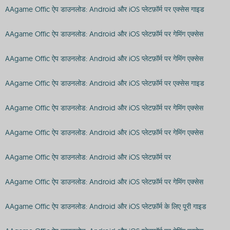
AAgame Offic ऐप डाउनलोड: Android और iOS प्लेटफ़ॉर्म पर एक्सेस गाइड
AAgame Offic ऐप डाउनलोड: Android और iOS प्लेटफ़ॉर्म पर गेमिंग एक्सेस
AAgame Offic ऐप डाउनलोड: Android और iOS प्लेटफ़ॉर्म पर गेमिंग एक्सेस
AAgame Offic ऐप डाउनलोड: Android और iOS प्लेटफ़ॉर्म पर एक्सेस गाइड
AAgame Offic ऐप डाउनलोड: Android और iOS प्लेटफ़ॉर्म पर गेमिंग एक्सेस
AAgame Offic ऐप डाउनलोड: Android और iOS प्लेटफ़ॉर्म पर गेमिंग एक्सेस
AAgame Offic ऐप डाउनलोड: Android और iOS प्लेटफ़ॉर्म पर
AAgame Offic ऐप डाउनलोड: Android और iOS प्लेटफ़ॉर्म पर गेमिंग एक्सेस
AAgame Offic ऐप डाउनलोड: Android और iOS प्लेटफ़ॉर्म के लिए पूरी गाइड