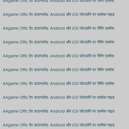
AAgame Offic ऐप डाउनलोड: Android और iOS प्लेटफ़ॉर्म पर गेमिंग एक्सेस
AAgame Offic ऐप डाउनलोड: Android और iOS प्लेटफ़ॉर्म पर एक्सेस गाइड
AAgame Offic ऐप डाउनलोड: Android और iOS प्लेटफ़ॉर्म पर गेमिंग एक्सेस
AAgame Offic ऐप डाउनलोड: Android और iOS प्लेटफ़ॉर्म पर गेमिंग एक्सेस
AAgame Offic ऐप डाउनलोड: Android और iOS प्लेटफ़ॉर्म पर गेमिंग एक्सेस
AAgame Offic ऐप डाउनलोड: Android और iOS प्लेटफ़ॉर्म पर गेमिंग एक्सेस
AAgame Offic ऐप डाउनलोड: Android और iOS प्लेटफ़ॉर्म पर गेमिंग एक्सेस
AAgame Offic ऐप डाउनलोड: Android और iOS प्लेटफ़ॉर्म पर एक्सेस गाइड
AAgame Offic ऐप डाउनलोड: Android और iOS प्लेटफ़ॉर्म पर एक्सेस गाइड
AAgame Offic ऐप डाउनलोड: Android और iOS प्लेटफ़ॉर्म पर एक्सेस गाइड