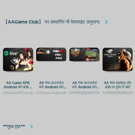
【AAGame Club】 पर आधारित नौ वेबसाइट अनुभाग:
AA Game APK:
AA गेम्स डाउनलोड
AA गेम्स डाउनलोड
AA गेम्स एंड्रॉइड और
Android और iOS पर
करें: Android और
करें: Android और
iOS पर मुफ्त में खेलें
डाउनलोड करें
iOS के लिए मुफ्त गेमिंग
iOS के लिए मुफ्त गेमिंग
AAGameAPK:AndroidऔरiOSपरडाउनलोडकरेंAAGameAPK:AndroidऔरiOSकेलिएमुफ्तडाउन
AAGame:AndroidऔरiOSपरमुफ्तडाउनलोडऔरएक्सेसगाइडAAGame:Andr
AAगेम्सएंड्रॉइडऔरiOSपरमुफ्तमेंडाउनलोडकरनेकेलि
AAगेम्सएंड्रॉइडऔरiOSप
ऐप
ऐप
**मुख पृष्ठ**