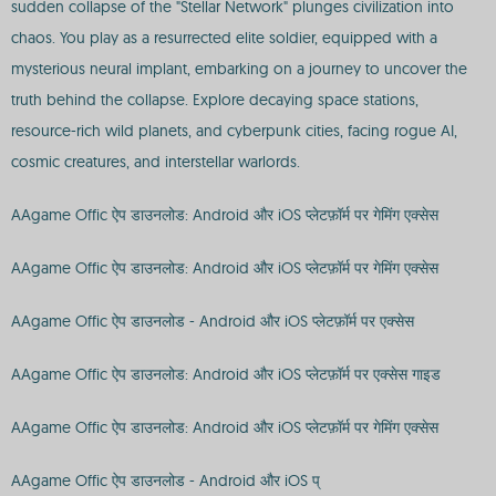
sudden collapse of the "Stellar Network" plunges civilization into
chaos. You play as a resurrected elite soldier, equipped with a
mysterious neural implant, embarking on a journey to uncover the
truth behind the collapse. Explore decaying space stations,
resource-rich wild planets, and cyberpunk cities, facing rogue AI,
cosmic creatures, and interstellar warlords.
AAgame Offic ऐप डाउनलोड: Android और iOS प्लेटफ़ॉर्म पर गेमिंग एक्सेस
AAgame Offic ऐप डाउनलोड: Android और iOS प्लेटफ़ॉर्म पर गेमिंग एक्सेस
AAgame Offic ऐप डाउनलोड - Android और iOS प्लेटफ़ॉर्म पर एक्सेस
AAgame Offic ऐप डाउनलोड: Android और iOS प्लेटफ़ॉर्म पर एक्सेस गाइड
AAgame Offic ऐप डाउनलोड: Android और iOS प्लेटफ़ॉर्म पर गेमिंग एक्सेस
AAgame Offic ऐप डाउनलोड - Android और iOS प्