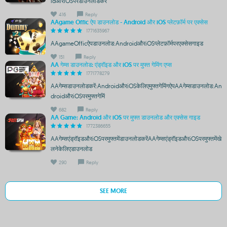
idऔरiOSपरडाउनलोडकरें
416
Reply
AAgame Offic ऐप डाउनलोड - Android और iOS प्लेटफ़ॉर्म पर एक्सेस
1771635967
AAgameOfficऐपडाउनलोड:AndroidऔरiOSप्लेटफ़ॉर्मपरएक्सेसगाइड
151
Reply
AA गेम्स डाउनलोड: एंड्रॉइड और iOS पर मुफ्त गेमिंग एप्स
1771778279
AAगेम्सडाउनलोडकरें:AndroidऔरiOSकेलिएमुफ्तगेमिंगऐपAAगेम्सडाउनलोड:An
droidऔरiOSपरमुफ्तगेमिं
682
Reply
AA Game: Android और iOS पर मुफ्त डाउनलोड और एक्सेस गाइड
1772386655
AAगेम्सएंड्रॉइडऔरiOSपरमुफ्तमेंडाउनलोडकरेंAAगेम्सएंड्रॉइडऔरiOSपरमुफ्तमेंखे
लनेकेलिएडाउनलोड
290
Reply
SEE MORE