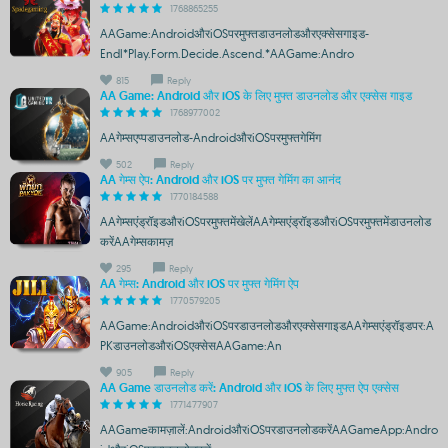
1768865255
AAGame:AndroidऔरiOSपरमुफ्तडाउनलोडऔरएक्सेसगाइड-
Endl*Play.Form.Decide.Ascend.*AAGame:Andro
815
Reply
AA Game: Android और iOS के लिए मुफ्त डाउनलोड और एक्सेस गाइड
1768977002
AAगेम्सएप्पडाउनलोड-AndroidऔरiOSपरमुफ्तगेमिंग
502
Reply
AA गेम्स ऐप: Android और iOS पर मुफ्त गेमिंग का आनंद
1770184588
AAगेम्सएंड्रॉइडऔरiOSपरमुफ्तमेंखेलेंAAगेम्सएंड्रॉइडऔरiOSपरमुफ्तमेंडाउनलोड
करेंAAगेम्सकामज़
295
Reply
AA गेम्स: Android और iOS पर मुफ्त गेमिंग ऐप
1770579205
AAGame:AndroidऔरiOSपरडाउनलोडऔरएक्सेसगाइडAAगेम्सएंड्रॉइडपर:A
PKडाउनलोडऔरiOSएक्सेसAAGame:An
905
Reply
AA Game डाउनलोड करें: Android और iOS के लिए मुफ्त ऐप एक्सेस
1771477907
AAGameकामज़ालें:AndroidऔरiOSपरडाउनलोडकरेंAAGameApp:Andro