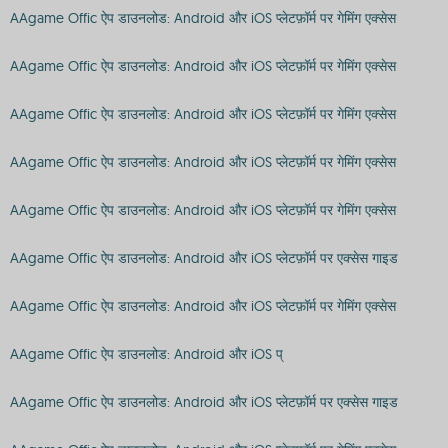
AAgame Offic ऐप डाउनलोड: Android और iOS प्लेटफ़ॉर्म पर गेमिंग एक्सेस
AAgame Offic ऐप डाउनलोड: Android और iOS प्लेटफ़ॉर्म पर गेमिंग एक्सेस
AAgame Offic ऐप डाउनलोड: Android और iOS प्लेटफ़ॉर्म पर गेमिंग एक्सेस
AAgame Offic ऐप डाउनलोड: Android और iOS प्लेटफ़ॉर्म पर गेमिंग एक्सेस
AAgame Offic ऐप डाउनलोड: Android और iOS प्लेटफ़ॉर्म पर गेमिंग एक्सेस
AAgame Offic ऐप डाउनलोड: Android और iOS प्लेटफ़ॉर्म पर एक्सेस गाइड
AAgame Offic ऐप डाउनलोड: Android और iOS प्लेटफ़ॉर्म पर गेमिंग एक्सेस
AAgame Offic ऐप डाउनलोड: Android और iOS प्
AAgame Offic ऐप डाउनलोड: Android और iOS प्लेटफ़ॉर्म पर एक्सेस गाइड