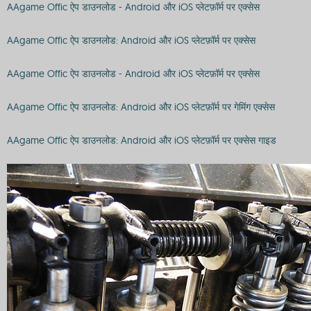
AAgame Offic ऐप डाउनलोड - Android और iOS प्लेटफ़ॉर्म पर एक्सेस
AAgame Offic ऐप डाउनलोड: Android और iOS प्लेटफ़ॉर्म पर एक्सेस
AAgame Offic ऐप डाउनलोड - Android और iOS प्लेटफ़ॉर्म पर एक्सेस
AAgame Offic ऐप डाउनलोड: Android और iOS प्लेटफ़ॉर्म पर गेमिंग एक्सेस
AAgame Offic ऐप डाउनलोड: Android और iOS प्लेटफ़ॉर्म पर एक्सेस गाइड