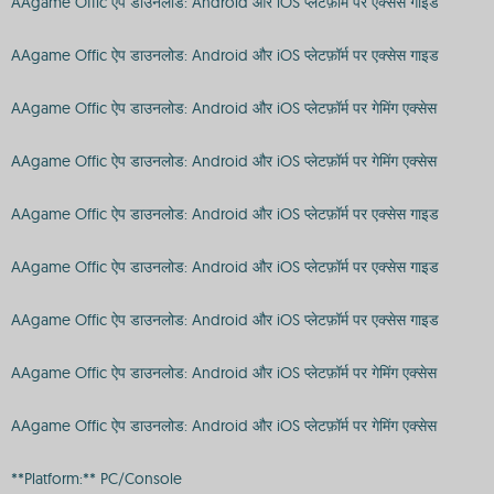
AAgame Offic ऐप डाउनलोड: Android और iOS प्लेटफ़ॉर्म पर एक्सेस गाइड
AAgame Offic ऐप डाउनलोड: Android और iOS प्लेटफ़ॉर्म पर एक्सेस गाइड
AAgame Offic ऐप डाउनलोड: Android और iOS प्लेटफ़ॉर्म पर गेमिंग एक्सेस
AAgame Offic ऐप डाउनलोड: Android और iOS प्लेटफ़ॉर्म पर गेमिंग एक्सेस
AAgame Offic ऐप डाउनलोड: Android और iOS प्लेटफ़ॉर्म पर एक्सेस गाइड
AAgame Offic ऐप डाउनलोड: Android और iOS प्लेटफ़ॉर्म पर एक्सेस गाइड
AAgame Offic ऐप डाउनलोड: Android और iOS प्लेटफ़ॉर्म पर एक्सेस गाइड
AAgame Offic ऐप डाउनलोड: Android और iOS प्लेटफ़ॉर्म पर गेमिंग एक्सेस
AAgame Offic ऐप डाउनलोड: Android और iOS प्लेटफ़ॉर्म पर गेमिंग एक्सेस
**Platform:** PC/Console