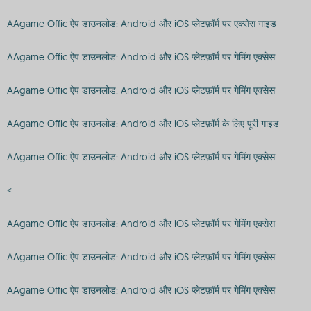
AAgame Offic ऐप डाउनलोड: Android और iOS प्लेटफ़ॉर्म पर एक्सेस गाइड
AAgame Offic ऐप डाउनलोड: Android और iOS प्लेटफ़ॉर्म पर गेमिंग एक्सेस
AAgame Offic ऐप डाउनलोड: Android और iOS प्लेटफ़ॉर्म पर गेमिंग एक्सेस
AAgame Offic ऐप डाउनलोड: Android और iOS प्लेटफ़ॉर्म के लिए पूरी गाइड
AAgame Offic ऐप डाउनलोड: Android और iOS प्लेटफ़ॉर्म पर गेमिंग एक्सेस
<
AAgame Offic ऐप डाउनलोड: Android और iOS प्लेटफ़ॉर्म पर गेमिंग एक्सेस
AAgame Offic ऐप डाउनलोड: Android और iOS प्लेटफ़ॉर्म पर गेमिंग एक्सेस
AAgame Offic ऐप डाउनलोड: Android और iOS प्लेटफ़ॉर्म पर गेमिंग एक्सेस