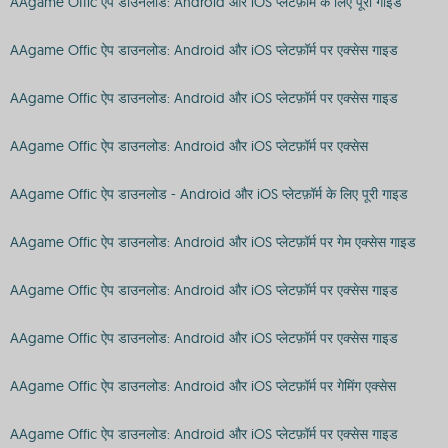
AAgame Offic ऐप डाउनलोड: Android और iOS प्लेटफ़ॉर्म के लिए पूरी गाइड
AAgame Offic ऐप डाउनलोड: Android और iOS प्लेटफ़ॉर्म पर एक्सेस गाइड
AAgame Offic ऐप डाउनलोड: Android और iOS प्लेटफ़ॉर्म पर एक्सेस गाइड
AAgame Offic ऐप डाउनलोड: Android और iOS प्लेटफ़ॉर्म पर एक्सेस
AAgame Offic ऐप डाउनलोड - Android और iOS प्लेटफ़ॉर्म के लिए पूरी गाइड
AAgame Offic ऐप डाउनलोड: Android और iOS प्लेटफ़ॉर्म पर गेम एक्सेस गाइड
AAgame Offic ऐप डाउनलोड: Android और iOS प्लेटफ़ॉर्म पर एक्सेस गाइड
AAgame Offic ऐप डाउनलोड: Android और iOS प्लेटफ़ॉर्म पर एक्सेस गाइड
AAgame Offic ऐप डाउनलोड: Android और iOS प्लेटफ़ॉर्म पर गेमिंग एक्सेस
AAgame Offic ऐप डाउनलोड: Android और iOS प्लेटफ़ॉर्म पर एक्सेस गाइड