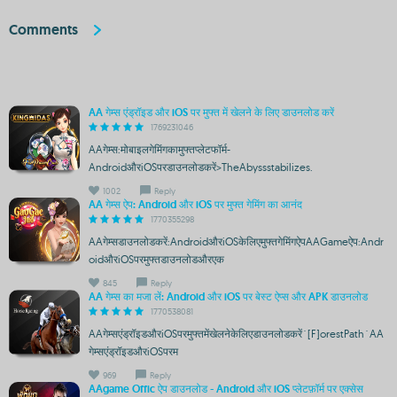
Comments
AA गेम्स एंड्रॉइड और iOS पर मुफ्त में खेलने के लिए डाउनलोड करें
1769231046
AAगेम्स:मोबाइलगेमिंगकामुफ्तप्लेटफॉर्म-
AndroidऔरiOSपरडाउनलोडकरें>TheAbyssstabilizes.
1002
Reply
AA गेम्स ऐप: Android और iOS पर मुफ्त गेमिंग का आनंद
1770355298
AAगेम्सडाउनलोडकरें:AndroidऔरiOSकेलिएमुफ्तगेमिंगऐपAAGameऐप:Andr
oidऔरiOSपरमुफ्तडाउनलोडऔरएक
845
Reply
AA गेम्स का मजा लें: Android और iOS पर बेस्ट ऐप्स और APK डाउनलोड
1770538081
AAगेम्सएंड्रॉइडऔरiOSपरमुफ्तमेंखेलनेकेलिएडाउनलोडकरें`[F]orestPath`AA
गेम्सएंड्रॉइडऔरiOSपरम
969
Reply
AAgame Offic ऐप डाउनलोड - Android और iOS प्लेटफ़ॉर्म पर एक्सेस