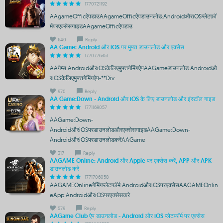
1770721192
AAgameOfficऐपडाउAAgameOfficऐपडाउनलोड:AndroidऔरiOSप्लेटफ़ॉ
र्मपरएक्सेसगाइडAAgameOfficऐपडाउ
640
Reply
AA Game: Android और iOS पर मुफ्त डाउनलोड और एक्सेस
1770776351
AAगेम्स:AndroidऔरiOSकेलिएमुफ्तगेमिंगऐपAAGameडाउनलोड:Androidऔ
रiOSकेलिएमुफ्तगेमिंगऐप-**Div
970
Reply
AA Game:Down - Android और iOS के लिए डाउनलोड और इंस्टॉल गाइड
1771169057
AAGame:Down-
AndroidऔरiOSपरडाउनलोडऔरएक्सेसगाइडAAGame:Down-
AndroidऔरiOSपरडाउनलोडकरेंAAGame
317
Reply
AAGAME Online: Android और Apple पर एक्सेस करें, APP और APK
डाउनलोड करें
1771706058
AAGAMEOnlineगेमिंगप्लेटफॉर्म:AndroidऔरiOSपरएक्सेसAAGAMEOnlin
eApp:AndroidऔरiOSपरएक्सेसकरे
579
Reply
AAGame Club ऐप डाउनलोड - Android और iOS प्लेटफ़ॉर्म पर एक्सेस