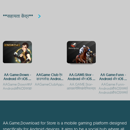
**सहायता केंद्र**
AA Game:Down -
AAGame Club ऐप
AA.GAME:Stor -
AA Game:Funn -
Android और iOS पर
डाउनलोड: Android
Android और iOS के
Android और iOS पर
डाउनलोड करें
और iOS प्लेटफ़ॉर्म पर
लिए मुफ्त गेम डाउनलोड
मज़ेदार गेमिंग अनुभव
AAGame:DownकाAndroidऔरiOSऐपडाउनलोडकरेंAAGame:Down-
AAGameClubApp:AndroidऔरiOSपरडाउनलोडकरेंAAGameClubApp:And
AA.GAME:Stor-
AAGame:Funn-
एक्सेस गाइड
प्लेटफ़ॉर्म
AndroidऔरiOSपरडाउनलोडऔरएक्सेसगाइडAAGam
आपकागेमिंगकंपेनियनएपAA.GAMEपरStorगेमडाउ
AndroidऔरiOSपरमज़ेद
AndroidऔरiOSपरमज़ेदा
AA.Game,Download for Store is a mobile gaming platform designed
specifically for Android devices. It aims to be a social hub where all