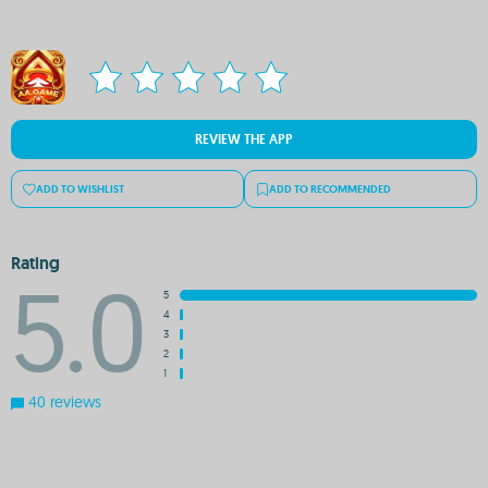
REVIEW THE APP
ADD TO WISHLIST
ADD TO RECOMMENDED
Rating
5.0
5
4
3
2
1
40 reviews