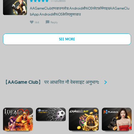
1772028555
AAGameClubएप्पडाउनलोड:AndroidऔरiOSप्लेटफ़ॉर्मगाइडAAGameClu
bApp:AndroidऔरiOSकेलिएमुफ्तडाउ
144
Reply
SEE MORE
【AAGame Club】 पर आधारित नौ वेबसाइट अनुभाग: