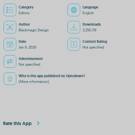
Category
Language
Editors
English
Author
Downloads
Blackmagic Design
3,250,119
Date
Content Rating
Jan 9, 2026
Not specified
Advertisement
Not specified
Why is this app published on Uptodown?
(More information)
Rate this App