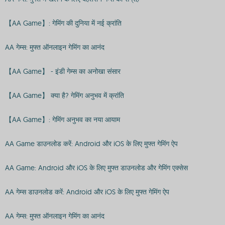
【AA Game】: गेमिंग की दुनिया में नई क्रांति
AA गेम्स: मुफ्त ऑनलाइन गेमिंग का आनंद
【AA Game】 - इंडी गेम्स का अनोखा संसार
【AA Game】 क्या है? गेमिंग अनुभव में क्रांति
【AA Game】: गेमिंग अनुभव का नया आयाम
AA Game डाउनलोड करें: Android और iOS के लिए मुफ्त गेमिंग ऐप
AA Game: Android और iOS के लिए मुफ्त डाउनलोड और गेमिंग एक्सेस
AA गेम्स डाउनलोड करें: Android और iOS के लिए मुफ्त गेमिंग ऐप
AA गेम्स: मुफ्त ऑनलाइन गेमिंग का आनंद