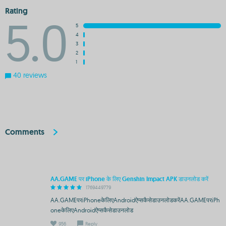
Rating
5.0
5
4
3
2
1
40 reviews
Comments
AA.GAME पर iPhone के लिए Genshin Impact APK डाउनलोड करें
1769449779
AA.GAMEपरiPhoneकेलिएAndroidऐप्सकैसेडाउनलोडकरेंAA.GAMEपरiPh
oneकेलिएAndroidऐप्सकैसेडाउनलोड
956
Reply