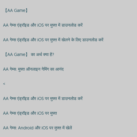
【AA Game】
AA गेम्स एंड्रॉइड और iOS पर मुफ्त में डाउनलोड करें
AA गेम्स एंड्रॉइड और iOS पर मुफ्त में खेलने के लिए डाउनलोड करें
【AA Game】 का अर्थ क्या है?
AA गेम्स: मुफ्त ऑनलाइन गेमिंग का आनंद
<
AA गेम्स एंड्रॉइड और iOS पर मुफ्त में डाउनलोड करें
AA गेम्स एंड्रॉइड और iOS पर मुफ्त
AA गेम्स: Android और iOS पर मुफ्त में खेलें