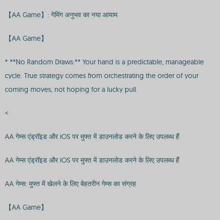
【AA Game】: गेमिंग अनुभव का नया आयाम
【AA Game】
* **No Random Draws:** Your hand is a predictable, manageable
cycle. True strategy comes from orchestrating the order of your
coming moves, not hoping for a lucky pull.
<
AA गेम्स एंड्रॉइड और iOS पर मुफ्त में डाउनलोड करने के लिए उपलब्ध हैं
AA गेम्स एंड्रॉइड और iOS पर मुफ्त में डाउनलोड करने के लिए उपलब्ध हैं
AA गेम्स: मुफ्त में खेलने के लिए बेहतरीन गेम्स का संग्रह
【AA Game】