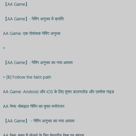
【AA Game】
【AA Game】: गेमिंग अनुभव में क्रांति
AA Game: एक रोमांचक गेमिंग अनुभव
<
【AA Game】: गेमिंग अनुभव का नया आयाम
> [B] Follow the faint path
AA Game: Android और iOS के लिए मुफ्त डाउनलोड और एक्सेस गाइड
AA गेम्स: मोबाइल गेमिंग का मुफ्त मनोरंजन
【AA Game】 - गेमिंग अनुभव का नया आयाम
AA गेम्स: मुफ्त में खेलने के लिए बेहतरीन गेम्स का संग्रह