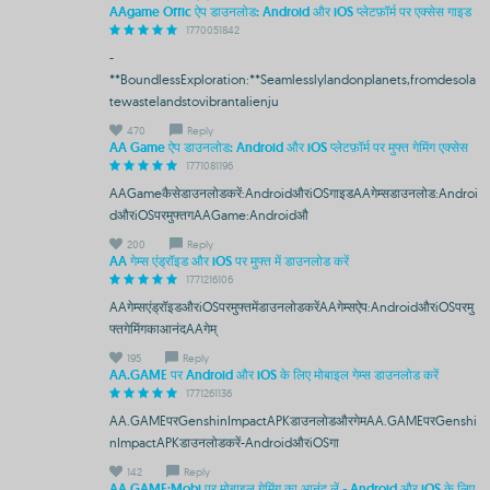
AAgame Offic ऐप डाउनलोड: Android और iOS प्लेटफ़ॉर्म पर एक्सेस गाइड
1770051842
-
**BoundlessExploration:**Seamlesslylandonplanets,fromdesola
tewastelandstovibrantalienju
470
Reply
AA Game ऐप डाउनलोड: Android और iOS प्लेटफ़ॉर्म पर मुफ्त गेमिंग एक्सेस
1771081196
AAGameकैसेडाउनलोडकरें:AndroidऔरiOSगाइडAAगेम्सडाउनलोड:Androi
dऔरiOSपरमुफ्तगAAGame:Androidऔ
200
Reply
AA गेम्स एंड्रॉइड और iOS पर मुफ्त में डाउनलोड करें
1771216106
AAगेम्सएंड्रॉइडऔरiOSपरमुफ्तमेंडाउनलोडकरेंAAगेम्सऐप:AndroidऔरiOSपरमु
फ्तगेमिंगकाआनंदAAगेम्
195
Reply
AA.GAME पर Android और iOS के लिए मोबाइल गेम्स डाउनलोड करें
1771261136
AA.GAMEपरGenshinImpactAPKडाउनलोडऔरगेमAA.GAMEपरGenshi
nImpactAPKडाउनलोडकरें-AndroidऔरiOSगा
142
Reply
AA.GAME:Mobi पर मोबाइल गेमिंग का आनंद लें - Android और iOS के लिए