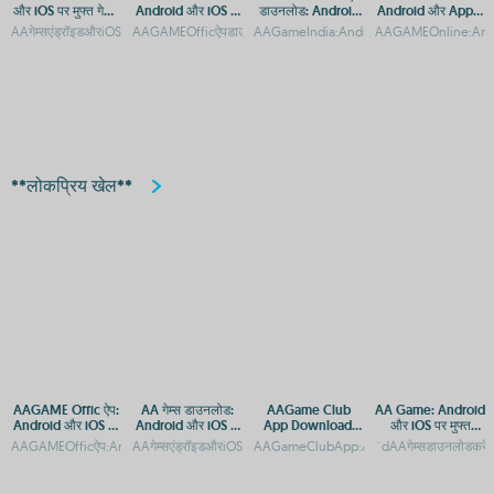
और iOS पर मुफ्त गेमिंग
Android और iOS के
डाउनलोड: Android
Android और Apple
का आनंद
लिए ऐप डाउनलोड गाइड
और iOS प्लेटफॉर्म पर
डिवाइस पर एक्सेस करें
AAगेम्सएंड्रॉइडऔरiOSपरमुफ्तमेंडाउनलोडकरेंAAगेम्सडाउनलोड:एंड्रॉइडऔरiOSपरमुफ्तगेमिंगएपAAगे
AAGAMEOfficऐपडाउनलोड:AndroidऔरiOSप्लेटफ़ॉर्मगाइडAAGAMEOff
AAGameIndia:AndroidऔरiOSपरडाउनलोडकरें
AAGAMEOnline:Andr
एक्सेस
**लोकप्रिय खेल**
AAGAME Offic ऐप:
AA गेम्स डाउनलोड:
AAGame Club
AA Game: Android
Android और iOS पर
Android और iOS के
App Download:
और iOS पर मुफ्त
मुफ्त डाउनलोड
लिए मुफ्त गेमिंग ऐप
Android & iOS APK
डाउनलोड और एक्सेस
AAGAMEOfficऐप:AndroidऔरiOSपरडाउनलोडकरेंAAGAMEOfficऐपडाउनलोड:AndroidऔरiOSप्ले
AAगेम्सएंड्रॉइडऔरiOSपरमुफ्तमेंडाउनलोडकरेंAAगेम्स:AndroidऔरiOSपरमुफ्त
AAGameClubApp:AndroidऔरiOSप्लेटफ़ॉर्
`dAAगेम्सडाउनलोडकरें:
Access Guide
गाइड