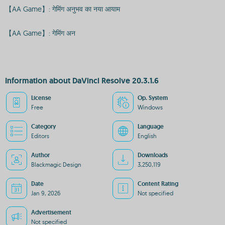
【AA Game】: गेमिंग अनुभव का नया आयाम
【AA Game】: गेमिंग अन
Information about DaVinci Resolve 20.3.1.6
License
Op. System
Free
Windows
Category
Language
Editors
English
Author
Downloads
Blackmagic Design
3,250,119
Date
Content Rating
Jan 9, 2026
Not specified
Advertisement
Not specified