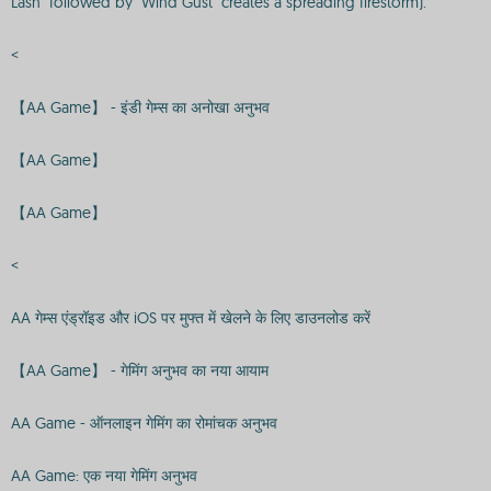
Lash" followed by "Wind Gust" creates a spreading firestorm).
<
【AA Game】 - इंडी गेम्स का अनोखा अनुभव
【AA Game】
【AA Game】
<
AA गेम्स एंड्रॉइड और iOS पर मुफ्त में खेलने के लिए डाउनलोड करें
【AA Game】 - गेमिंग अनुभव का नया आयाम
AA Game - ऑनलाइन गेमिंग का रोमांचक अनुभव
AA Game: एक नया गेमिंग अनुभव