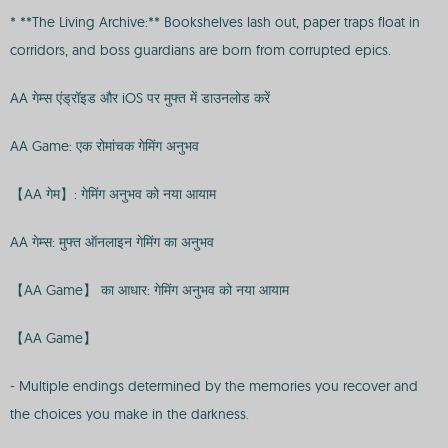
* **The Living Archive:** Bookshelves lash out, paper traps float in
corridors, and boss guardians are born from corrupted epics.
AA गेम्स एंड्रॉइड और iOS पर मुफ्त में डाउनलोड करें
AA Game: एक रोमांचक गेमिंग अनुभव
【AA गेम】: गेमिंग अनुभव को नया आयाम
AA गेम्स: मुफ्त ऑनलाइन गेमिंग का अनुभव
【AA Game】 का आधार: गेमिंग अनुभव को नया आयाम
【AA Game】
- Multiple endings determined by the memories you recover and
the choices you make in the darkness.