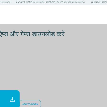
त डाउनलोड
AAGAME OFFIC ऐप डाउनलोड: ANDROID और IOS प्लेटफ़ॉर्म पर गेमिंग एक्सेस
AA GAME: ANDRO
्स और गेम्स डाउनलोड करें
>GO TO LOGIN