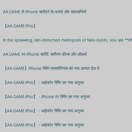
AA.GAME से iPhone खरीदने के फायदे और सावधानियाँ
【AA.GAME:iPho】
In the sprawling, rain-drenched metropolis of Neo-Kyoto, you are **iP
AA.GAME पर iPhone खरीदें: सर्वोत्तम डील्स और ऑफ़र्स
【AA.GAME】iPhone गेमिंग एक्सपीरियंस को नया आयाम देता है
【AA.GAME:iPho】 - आईफोन गेमिंग का नया अनुभव
【AA.GAME:iPho】 - iPhone पर गेमिंग का नया अनुभव
【AA.GAME:iPho】 - आईफोन गेमिंग का नया अनुभव
【AA.GAME:iPho】 - आईफोन गेमिंग का नया अनुभव