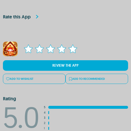
Rate this App
REVIEW THE APP
ADD TO WISHLIST
ADD TO RECOMMENDED
Rating
5.0
5
4
3
2
1