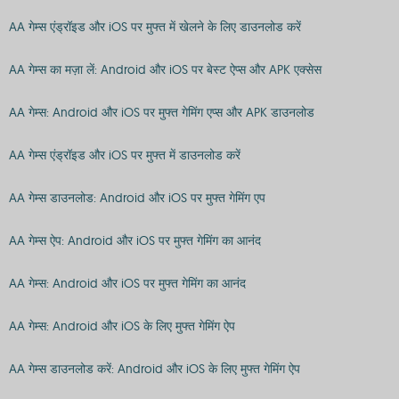
AA गेम्स एंड्रॉइड और iOS पर मुफ्त में खेलने के लिए डाउनलोड करें
AA गेम्स का मज़ा लें: Android और iOS पर बेस्ट ऐप्स और APK एक्सेस
AA गेम्स: Android और iOS पर मुफ्त गेमिंग एप्स और APK डाउनलोड
AA गेम्स एंड्रॉइड और iOS पर मुफ्त में डाउनलोड करें
AA गेम्स डाउनलोड: Android और iOS पर मुफ्त गेमिंग एप
AA गेम्स ऐप: Android और iOS पर मुफ्त गेमिंग का आनंद
AA गेम्स: Android और iOS पर मुफ्त गेमिंग का आनंद
AA गेम्स: Android और iOS के लिए मुफ्त गेमिंग ऐप
AA गेम्स डाउनलोड करें: Android और iOS के लिए मुफ्त गेमिंग ऐप