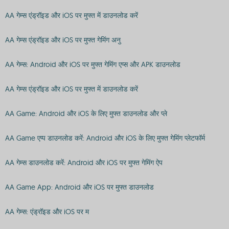
AA गेम्स एंड्रॉइड और iOS पर मुफ्त में डाउनलोड करें
AA गेम्स एंड्रॉइड और iOS पर मुफ्त गेमिंग अनु
AA गेम्स: Android और iOS पर मुफ्त गेमिंग एप्स और APK डाउनलोड
AA गेम्स एंड्रॉइड और iOS पर मुफ्त में डाउनलोड करें
AA Game: Android और iOS के लिए मुफ्त डाउनलोड और प्ले
AA Game एप्प डाउनलोड करें: Android और iOS के लिए मुफ्त गेमिंग प्लेटफॉर्म
AA गेम्स डाउनलोड करें: Android और iOS पर मुफ्त गेमिंग ऐप
AA Game App: Android और iOS पर मुफ्त डाउनलोड
AA गेम्स: एंड्रॉइड और iOS पर म