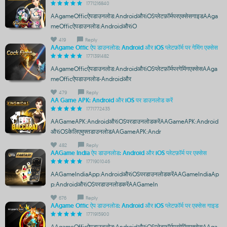
1771216840
AAgameOfficऐपडाउनलोड:AndroidऔरiOSप्लेटफ़ॉर्मपरएक्सेसगाइडAAga
meOfficऐपडाउनलोड:AndroidऔरiO
419
Reply
AAgame Offic ऐप डाउनलोड: Android और iOS प्लेटफ़ॉर्म पर गेमिंग एक्सेस
1771391482
AAgameOfficऐपडाउनलोड:AndroidऔरiOSप्लेटफ़ॉर्मपरगेमिंगएक्सेसAAga
meOfficऐपडाउनलोड-Androidऔर
479
Reply
AA Game APK: Android और iOS पर डाउनलोड करें
1771772435
AAGameAPK:AndroidऔरiOSपरडाउनलोडकरेंAAGameAPK:Android
औरiOSकेलिएमुफ्तडाउनलोडAAGameAPK:Andr
482
Reply
AAGame India ऐप डाउनलोड: Android और iOS प्लेटफ़ॉर्म पर एक्सेस
1771901046
AAGameIndiaApp:AndroidऔरiOSपरडाउनलोडकरेंAAGameIndiaAp
p:AndroidऔरiOSपरडाउनलोडकरेंAAGameIn
676
Reply
AAgame Offic ऐप डाउनलोड: Android और iOS प्लेटफ़ॉर्म पर एक्सेस गाइड
1771915900
AAgameOfficऐपडाउनलोड:AndroidऔरiOSप्लेटफ़ॉर्मपरगेमिंगएक्सेसAAga