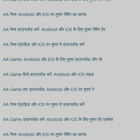
AA गेम्स: Android और iOS पर मुफ्त गेमिंग का आनंद
AA गेम्स डाउनलोड करें: Android और iOS के लिए मुफ्त गेमिंग ऐप
AA गेम्स एंड्रॉइड और iOS पर मुफ्त में डाउनलोड करें
AA Game: Android और iOS के लिए मुफ्त डाउनलोड और प्ले
AA Game कैसे डाउनलोड करें: Android और iOS गाइड
AA Game एप्प डाउनलोड: Android और iOS पर मुफ्त गे
AA गेम्स एंड्रॉइड और iOS पर मुफ्त में डाउनलोड करें
AA Game डाउनलोड करें: Android और iOS के लिए मुफ्त ऐप एक्सेस
AA गेम्स: Android और iOS पर मुफ्त गेमिंग का आनंद