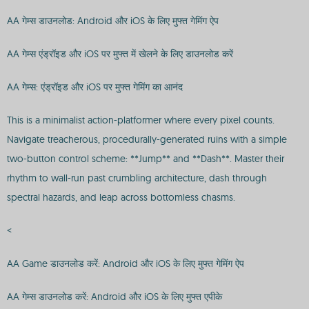
AA गेम्स डाउनलोड: Android और iOS के लिए मुफ्त गेमिंग ऐप
AA गेम्स एंड्रॉइड और iOS पर मुफ्त में खेलने के लिए डाउनलोड करें
AA गेम्स: एंड्रॉइड और iOS पर मुफ्त गेमिंग का आनंद
This is a minimalist action-platformer where every pixel counts.
Navigate treacherous, procedurally-generated ruins with a simple
two-button control scheme: **Jump** and **Dash**. Master their
rhythm to wall-run past crumbling architecture, dash through
spectral hazards, and leap across bottomless chasms.
<
AA Game डाउनलोड करें: Android और iOS के लिए मुफ्त गेमिंग ऐप
AA गेम्स डाउनलोड करें: Android और iOS के लिए मुफ्त एपीके