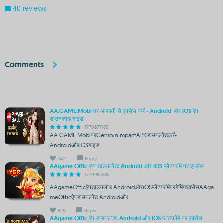
40 reviews
Comments
AA.GAME:Mobi पर आसानी से एक्सेस करें - Android और iOS ऐप
डाउनलोड गाइड
1770677183
AA.GAME:MobiपरGenshinImpactAPKडाउनलोडकरें-
AndroidऔरiOSगाइड
342
Reply
AAgame Offic एप्प डाउनलोड: Android और iOS प्लेटफ़ॉर्म पर एक्सेस
1770985986
AAgameOfficऐपडाउनलोड:AndroidऔरiOSप्लेटफ़ॉर्मपरगेमिंगएक्सेसAAga
meOfficऐपडाउनलोड:Androidऔर
829
Reply
AAgame Offic ऐप डाउनलोड: Android और iOS प्लेटफ़ॉर्म पर एक्सेस