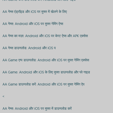
AA गेम्स एंड्रॉइड और iOS पर मुफ्त में खेलने के लिए
AA गेम्स: Android और iOS पर मुफ्त गेमिंग ऐप्स
AA गेम्स का मज़ा: Android और iOS पर बेस्ट ऐप्स और APK एक्सेस
AA गेम्स डाउनलोड: Android और iOS प
AA Game एप्प डाउनलोड: Android और iOS पर मुफ्त गेमिंग एक्सेस
AA Game: Android और iOS के लिए मुफ्त डाउनलोड और प्ले गाइड
AA Game डाउनलोड करें: Android और iOS पर मुफ्त गेमिंग ऐप
<
AA गेम्स: Android और iOS पर मुफ्त में डाउनलोड करें