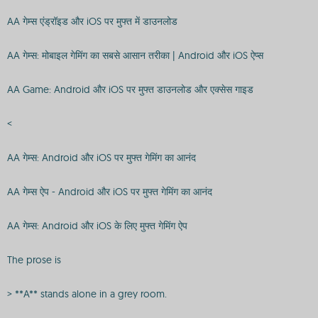
AA गेम्स एंड्रॉइड और iOS पर मुफ्त में डाउनलोड
AA गेम्स: मोबाइल गेमिंग का सबसे आसान तरीका | Android और iOS ऐप्स
AA Game: Android और iOS पर मुफ्त डाउनलोड और एक्सेस गाइड
<
AA गेम्स: Android और iOS पर मुफ्त गेमिंग का आनंद
AA गेम्स ऐप - Android और iOS पर मुफ्त गेमिंग का आनंद
AA गेम्स: Android और iOS के लिए मुफ्त गेमिंग ऐप
The prose is
> **A** stands alone in a grey room.