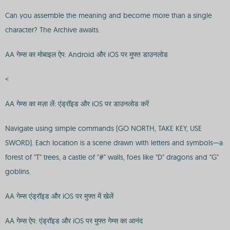
Can you assemble the meaning and become more than a single
character? The Archive awaits.
AA गेम्स का मोबाइल ऐप: Android और iOS पर मुफ्त डाउनलोड
<
AA गेम्स का मज़ा लें: एंड्रॉइड और iOS पर डाउनलोड करें
Navigate using simple commands (GO NORTH, TAKE KEY, USE
SWORD). Each location is a scene drawn with letters and symbols—a
forest of "T" trees, a castle of "#" walls, foes like "D" dragons and "G"
goblins.
AA गेम्स एंड्रॉइड और iOS पर मुफ्त में खेलें
AA गेम्स ऐप: एंड्रॉइड और iOS पर मुफ्त गेम्स का आनंद