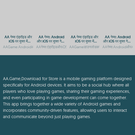
AA गेम्स एंड्रॉइड और
AA गेम्स: Android
AA गेम्स एंड्रॉइड और
AA गेम्स: Android
iOS पर मुफ्त में
और iOS पर मुफ्त गेमिंग
iOS पर मुफ्त में
और iOS पर मुफ्त गेमिंग
डाउनलोड करें
ऐप्स का आनंद
डाउनलोड करें
का आनंद
AAGame:AndroidऔरiOSकेलिएमुफ्तडाउनलोडऔरगेमप्लेगाइडAAGame:AndroidऔरiOSपरमुफ्त
AAगेम्स:एंड्रॉइडऔरiOSपरमुफ्तगेमिंगकाआनंदAAगेम्सऐप:AndroidऔरiOSपरम
AAGameडाउनलोडकरें:AndroidऔरiOSकेलिएमुफ
AAगेम्स:AndroidऔरiOS
AA.Game,Download for Store is a mobile gaming platform designed
specifically for Android devices. It aims to be a social hub where all
players who love playing games, sharing their gaming experiences,
and even participating in game development can come together.
This app brings together a wide variety of Android games and
incorporates community-driven features, allowing users to interact
and communicate beyond just playing games.