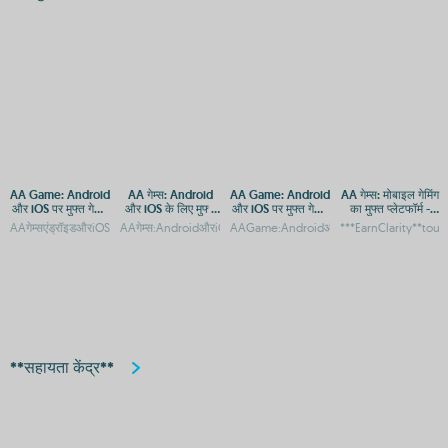
AA Game: Android
AA गेम्स: Android
AA Game: Android
AA गेम्स: मोबाइल गेमिंग
और iOS पर मुफ्त गेमिंग
और iOS के लिए मुफ्त
और iOS पर मुफ्त गेमिंग
का मुफ्त प्लेटफॉर्म -
एप्स
गेमिंग ऐप्स
ऐप
Android और iOS पर
AAगेम्सएंड्रॉइडऔरiOSपरमुफ्तमेंखेलनेकेलिएडाउनलोडकरेंAAGame:AndroidऔरiOSपरमुफ्तडाउन
AAगेम्स:AndroidऔरiOSपरमुफ्तगेमिंगएप्सAAगेम्सडाउनलोड:AndroidऔरiOSक
AAGame:AndroidऔरiOSपरमुफ्तडाउनलोडऔरएक
***EarnClarity**tou
डाउनलोड
**सहायता केंद्र**