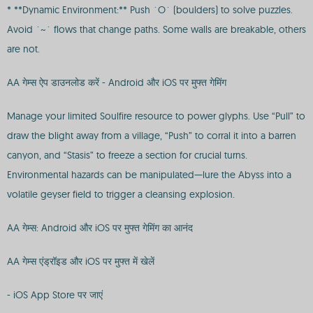
* **Dynamic Environment:** Push `O` (boulders) to solve puzzles.
Avoid `~` flows that change paths. Some walls are breakable, others
are not.
AA गेम्स ऐप डाउनलोड करें - Android और iOS पर मुफ्त गेमिंग
Manage your limited Soulfire resource to power glyphs. Use “Pull” to
draw the blight away from a village, “Push” to corral it into a barren
canyon, and “Stasis” to freeze a section for crucial turns.
Environmental hazards can be manipulated—lure the Abyss into a
volatile geyser field to trigger a cleansing explosion.
AA गेम्स: Android और iOS पर मुफ्त गेमिंग का आनंद
AA गेम्स एंड्रॉइड और iOS पर मुफ्त में खेलें
- iOS App Store पर जाएं