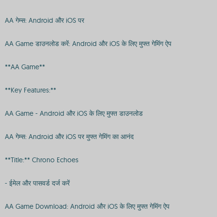
AA गेम्स: Android और iOS पर
AA Game डाउनलोड करें: Android और iOS के लिए मुफ्त गेमिंग ऐप
**AA Game**
**Key Features:**
AA Game - Android और iOS के लिए मुफ्त डाउनलोड
AA गेम्स: Android और iOS पर मुफ्त गेमिंग का आनंद
**Title:** Chrono Echoes
- ईमेल और पासवर्ड दर्ज करें
AA Game Download: Android और iOS के लिए मुफ्त गेमिंग ऐप