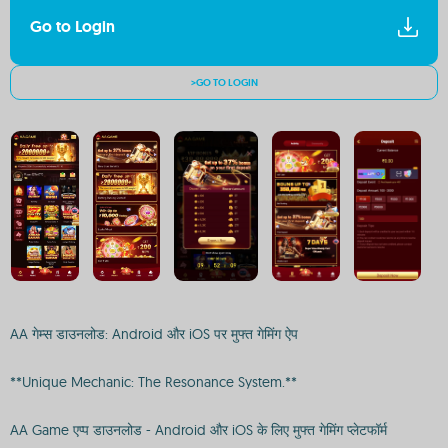
Go to Login
>GO TO LOGIN
AA गेम्स डाउनलोड: Android और iOS पर मुफ्त गेमिंग ऐप
**Unique Mechanic: The Resonance System.**
AA Game एप्प डाउनलोड - Android और iOS के लिए मुफ्त गेमिंग प्लेटफॉर्म