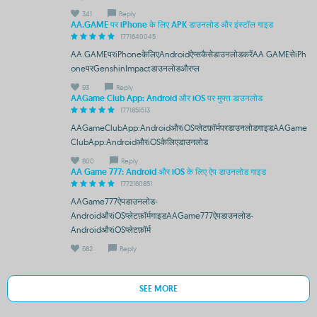
341
Reply
AA.GAME पर iPhone के लिए APK डाउनलोड और इंस्टॉल गाइड
1771640045
AA.GAMEपरiPhoneकेलिएAndroidऐप्सकैसेडाउनलोडकरेंAA.GAMEसेiPh
oneपरGenshinImpactडाउनलोडऔरप्ल
93
Reply
AAGame Club App: Android और iOS पर मुफ्त डाउनलोड
1771851513
AAGameClubApp:AndroidऔरiOSप्लेटफ़ॉर्मपरडाउनलोडगाइडAAGame
ClubApp:AndroidऔरiOSकेलिएडाउनलोड
800
Reply
AA Game 777: Android और iOS के लिए ऐप डाउनलोड गाइड
1772160851
AAGame777ऐपडाउनलोड-
AndroidऔरiOSप्लेटफ़ॉर्मगाइडAAGame777ऐपडाउनलोड-
AndroidऔरiOSप्लेटफ़ॉर्म
682
Reply
SEE MORE