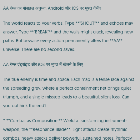
AA गेम्स का मोबाइल अनुभव: Android और iOS पर मुफ्त गेमिंग
The world reacts to your verbs. Type **"SHOUT"** and echoes may
answer. Type **"BREAK"** and the walls might crack, revealing new
paths. But beware: every action permanently alters the **AA**
universe. There are no second saves.
AA गेम्स एंड्रॉइड और iOS पर मुफ्त में खेलने के लिए
The true enemy is time and space. Each map is a tense race against
the spreading grey, where a perfect containment net brings quiet
triumph, and a single misstep leads to a beautiful, silent loss. Can
you outthink the end?
* **Combat as Composition:** Wield a transforming instrument-
weapon, the **Resonance Blade**. Light attacks create rhythmic
combos, heavy attacks deliver powerful, sustained notes. Perfectly