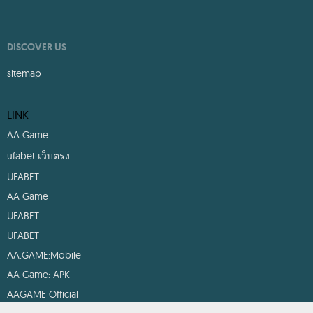
DISCOVER US
sitemap
LINK
AA Game
ufabet เว็บตรง
UFABET
AA Game
UFABET
UFABET
AA.GAME:Mobile
AA Game: APK
AAGAME Official