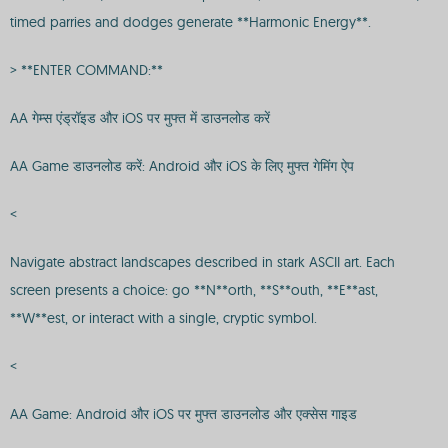
timed parries and dodges generate **Harmonic Energy**.
> **ENTER COMMAND:**
AA गेम्स एंड्रॉइड और iOS पर मुफ्त में डाउनलोड करें
AA Game डाउनलोड करें: Android और iOS के लिए मुफ्त गेमिंग ऐप
<
Navigate abstract landscapes described in stark ASCII art. Each
screen presents a choice: go **N**orth, **S**outh, **E**ast,
**W**est, or interact with a single, cryptic symbol.
<
AA Game: Android और iOS पर मुफ्त डाउनलोड और एक्सेस गाइड