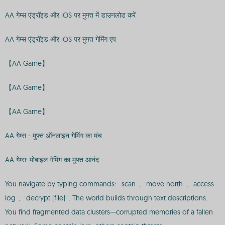
AA गेम्स एंड्रॉइड और iOS पर मुफ्त में डाउनलोड करें
AA गेम्स एंड्रॉइड और iOS पर मुफ्त गेमिंग एप
【AA Game】
【AA Game】
【AA Game】
AA गेम्स - मुफ्त ऑनलाइन गेमिंग का मंच
AA गेम्स: मोबाइल गेमिंग का मुफ्त आनंद
You navigate by typing commands: `scan`, `move north`, `access
log`, `decrypt [file]`. The world builds through text descriptions.
You find fragmented data clusters—corrupted memories of a fallen