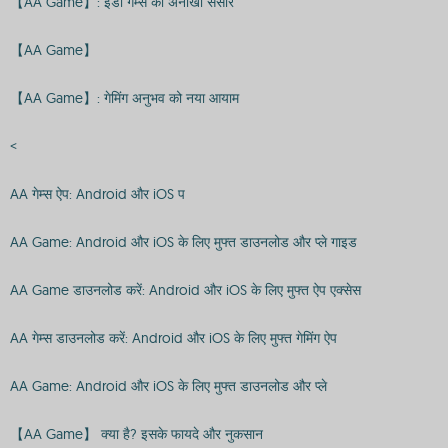
【AA Game】: इंडी गेम्स का अनोखा संसार
【AA Game】
【AA Game】: गेमिंग अनुभव को नया आयाम
<
AA गेम्स ऐप: Android और iOS प
AA Game: Android और iOS के लिए मुफ्त डाउनलोड और प्ले गाइड
AA Game डाउनलोड करें: Android और iOS के लिए मुफ्त ऐप एक्सेस
AA गेम्स डाउनलोड करें: Android और iOS के लिए मुफ्त गेमिंग ऐप
AA Game: Android और iOS के लिए मुफ्त डाउनलोड और प्ले
【AA Game】 क्या है? इसके फायदे और नुकसान