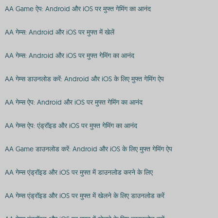
AA Game ऐप: Android और iOS पर मुफ्त गेमिंग का आनंद
AA गेम्स: Android और iOS पर मुफ्त में खेलें
AA गेम्स: Android और iOS पर मुफ्त गेमिंग का आनंद
AA गेम्स डाउनलोड करें: Android और iOS के लिए मुफ्त गेमिंग ऐप
AA गेम्स ऐप: Android और iOS पर मुफ्त गेमिंग का आनंद
AA गेम्स ऐप: एंड्रॉइड और iOS पर मुफ्त गेमिंग का आनंद
AA Game डाउनलोड करें: Android और iOS के लिए मुफ्त गेमिंग ऐप
AA गेम्स एंड्रॉइड और iOS पर मुफ्त में डाउनलोड करने के लिए
AA गेम्स एंड्रॉइड और iOS पर मुफ्त में खेलने के लिए डाउनलोड करें