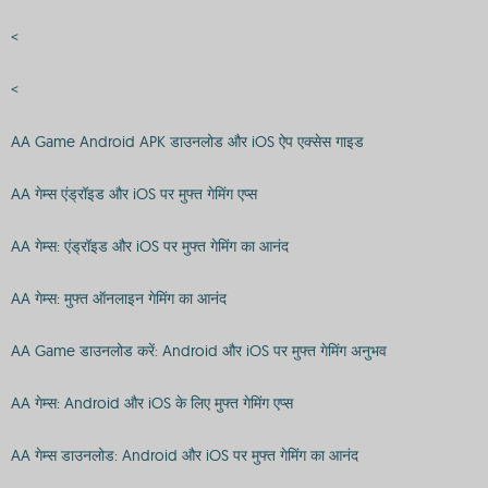
<
<
AA Game Android APK डाउनलोड और iOS ऐप एक्सेस गाइड
AA गेम्स एंड्रॉइड और iOS पर मुफ्त गेमिंग एप्स
AA गेम्स: एंड्रॉइड और iOS पर मुफ्त गेमिंग का आनंद
AA गेम्स: मुफ्त ऑनलाइन गेमिंग का आनंद
AA Game डाउनलोड करें: Android और iOS पर मुफ्त गेमिंग अनुभव
AA गेम्स: Android और iOS के लिए मुफ्त गेमिंग एप्स
AA गेम्स डाउनलोड: Android और iOS पर मुफ्त गेमिंग का आनंद