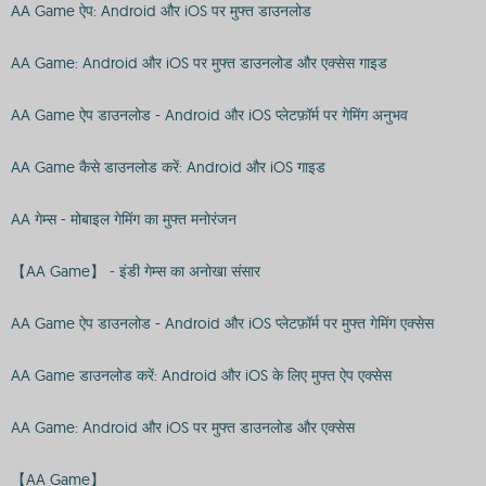
AA Game ऐप: Android और iOS पर मुफ्त डाउनलोड
AA Game: Android और iOS पर मुफ्त डाउनलोड और एक्सेस गाइड
AA Game ऐप डाउनलोड - Android और iOS प्लेटफ़ॉर्म पर गेमिंग अनुभव
AA Game कैसे डाउनलोड करें: Android और iOS गाइड
AA गेम्स - मोबाइल गेमिंग का मुफ्त मनोरंजन
【AA Game】 - इंडी गेम्स का अनोखा संसार
AA Game ऐप डाउनलोड - Android और iOS प्लेटफ़ॉर्म पर मुफ्त गेमिंग एक्सेस
AA Game डाउनलोड करें: Android और iOS के लिए मुफ्त ऐप एक्सेस
AA Game: Android और iOS पर मुफ्त डाउनलोड और एक्सेस
【AA Game】