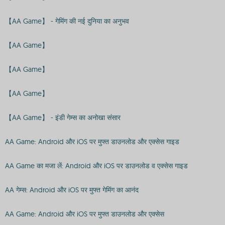
【AA Game】 - गेमिंग की नई दुनिया का अनुभव
【AA Game】
【AA Game】
【AA Game】
【AA Game】 - इंडी गेम्स का अनोखा संसार
AA Game: Android और iOS पर मुफ्त डाउनलोड और एक्सेस गाइड
AA Game का मजा लें: Android और iOS पर डाउनलोड व एक्सेस गाइड
AA गेम्स: Android और iOS पर मुफ्त गेमिंग का आनंद
AA Game: Android और iOS पर मुफ्त डाउनलोड और एक्सेस