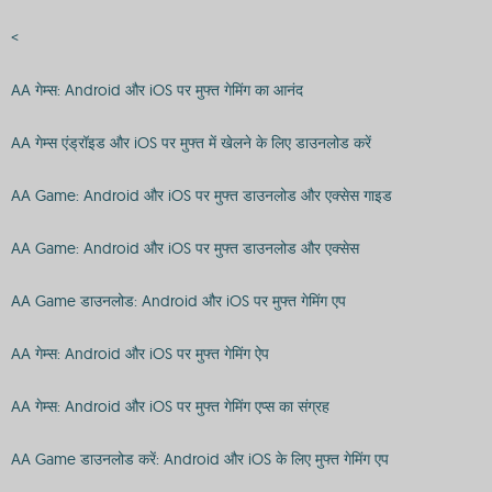
<
AA गेम्स: Android और iOS पर मुफ्त गेमिंग का आनंद
AA गेम्स एंड्रॉइड और iOS पर मुफ्त में खेलने के लिए डाउनलोड करें
AA Game: Android और iOS पर मुफ्त डाउनलोड और एक्सेस गाइड
AA Game: Android और iOS पर मुफ्त डाउनलोड और एक्सेस
AA Game डाउनलोड: Android और iOS पर मुफ्त गेमिंग एप
AA गेम्स: Android और iOS पर मुफ्त गेमिंग ऐप
AA गेम्स: Android और iOS पर मुफ्त गेमिंग एप्स का संग्रह
AA Game डाउनलोड करें: Android और iOS के लिए मुफ्त गेमिंग एप