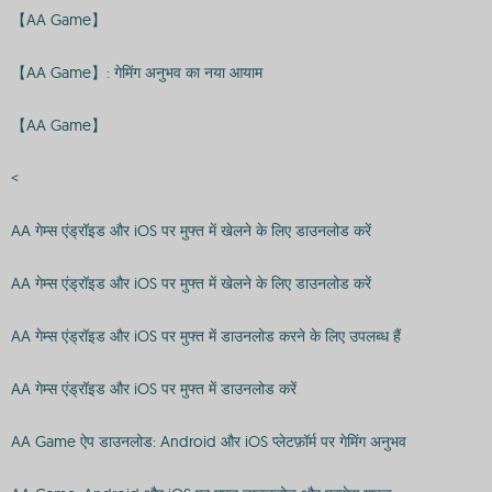
【AA Game】
【AA Game】: गेमिंग अनुभव का नया आयाम
【AA Game】
<
AA गेम्स एंड्रॉइड और iOS पर मुफ्त में खेलने के लिए डाउनलोड करें
AA गेम्स एंड्रॉइड और iOS पर मुफ्त में खेलने के लिए डाउनलोड करें
AA गेम्स एंड्रॉइड और iOS पर मुफ्त में डाउनलोड करने के लिए उपलब्ध हैं
AA गेम्स एंड्रॉइड और iOS पर मुफ्त में डाउनलोड करें
AA Game ऐप डाउनलोड: Android और iOS प्लेटफ़ॉर्म पर गेमिंग अनुभव