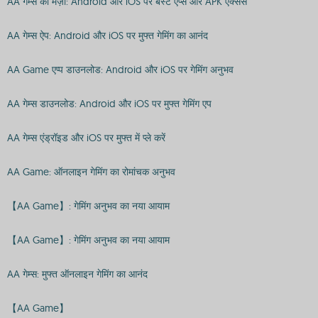
AA गेम्स का मज़ा: Android और iOS पर बेस्ट ऐप्स और APK एक्सेस
AA गेम्स ऐप: Android और iOS पर मुफ्त गेमिंग का आनंद
AA Game एप्प डाउनलोड: Android और iOS पर गेमिंग अनुभव
AA गेम्स डाउनलोड: Android और iOS पर मुफ्त गेमिंग एप
AA गेम्स एंड्रॉइड और iOS पर मुफ्त में प्ले करें
AA Game: ऑनलाइन गेमिंग का रोमांचक अनुभव
【AA Game】: गेमिंग अनुभव का नया आयाम
【AA Game】: गेमिंग अनुभव का नया आयाम
AA गेम्स: मुफ्त ऑनलाइन गेमिंग का आनंद
【AA Game】