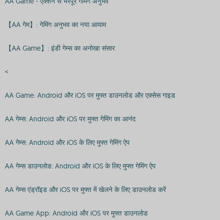
AA Game - एक्शन से भरपूर गेमिंग अनुभव
【AA गेम】: गेमिंग अनुभव का नया आयाम
【AA Game】: इंडी गेम्स का अनोखा संसार
<
AA Game: Android और iOS पर मुफ्त डाउनलोड और एक्सेस गाइड
AA गेम्स: Android और iOS पर मुफ्त गेमिंग का आनंद
AA गेम्स: Android और iOS के लिए मुफ्त गेमिंग ऐप
AA गेम्स डाउनलोड: Android और iOS के लिए मुफ्त गेमिंग ऐप
AA गेम्स एंड्रॉइड और iOS पर मुफ्त में खेलने के लिए डाउनलोड करें
AA Game App: Android और iOS पर मुफ्त डाउनलोड