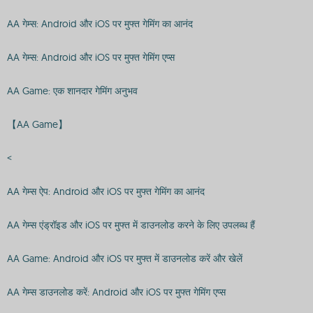
AA गेम्स: Android और iOS पर मुफ्त गेमिंग का आनंद
AA गेम्स: Android और iOS पर मुफ्त गेमिंग एप्स
AA Game: एक शानदार गेमिंग अनुभव
【AA Game】
<
AA गेम्स ऐप: Android और iOS पर मुफ्त गेमिंग का आनंद
AA गेम्स एंड्रॉइड और iOS पर मुफ्त में डाउनलोड करने के लिए उपलब्ध हैं
AA Game: Android और iOS पर मुफ्त में डाउनलोड करें और खेलें
AA गेम्स डाउनलोड करें: Android और iOS पर मुफ्त गेमिंग एप्स