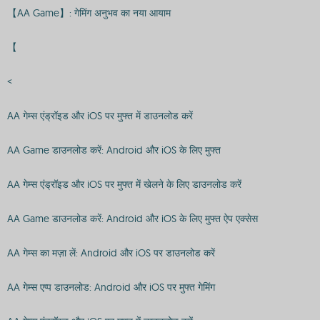
【AA Game】: गेमिंग अनुभव का नया आयाम
【
<
AA गेम्स एंड्रॉइड और iOS पर मुफ्त में डाउनलोड करें
AA Game डाउनलोड करें: Android और iOS के लिए मुफ्त
AA गेम्स एंड्रॉइड और iOS पर मुफ्त में खेलने के लिए डाउनलोड करें
AA Game डाउनलोड करें: Android और iOS के लिए मुफ्त ऐप एक्सेस
AA गेम्स का मज़ा लें: Android और iOS पर डाउनलोड करें
AA गेम्स एप्प डाउनलोड: Android और iOS पर मुफ्त गेमिंग