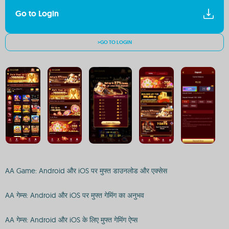
Go to Login
>GO TO LOGIN
AA Game: Android और iOS पर मुफ्त डाउनलोड और एक्सेस
AA गेम्स: Android और iOS पर मुफ्त गेमिंग का अनुभव
AA गेम्स: Android और iOS के लिए मुफ्त गेमिंग ऐप्स