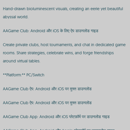
Hand-drawn bioluminescent visuals, creating an eerie yet beautiful
abyssal world.
AAGame Club: Android और iOS के लिए ऐप डाउनलोड गाइड
Create private clubs, host tournaments, and chat in dedicated game
rooms. Share strategies, celebrate wins, and forge friendships
around virtual tables.
**Platform:** PC/Switch
AAGame Club ऐप: Android और iOS पर मुफ्त डाउनलोड
AAGame Club ऐप: Android और iOS पर मुफ्त डाउनलोड
AAGame Club App: Android और iOS प्लेटफ़ॉर्म पर डाउनलोड गाइड