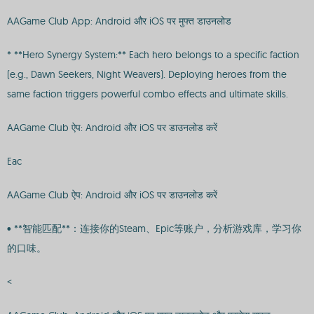
AAGame Club App: Android और iOS पर मुफ्त डाउनलोड
* **Hero Synergy System:** Each hero belongs to a specific faction
(e.g., Dawn Seekers, Night Weavers). Deploying heroes from the
same faction triggers powerful combo effects and ultimate skills.
AAGame Club ऐप: Android और iOS पर डाउनलोड करें
Eac
AAGame Club ऐप: Android और iOS पर डाउनलोड करें
• **智能匹配**：连接你的Steam、Epic等账户，分析游戏库，学习你
的口味。
<