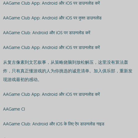
AAGame Club App: Android और iOS पर डाउनलोड करें
AAGame Club App: Android और iOS पर मुफ्त डाउनलोड
AAGame Club: Android और iOS पर डाउनलोड करें
AAGame Club App: Android और iOS पर डाउनलोड करें
从复古像素到文艺叙事，从策略烧脑到放松解压，这里没有算法轰
炸，只有真正懂游戏的人为你挑选的诚意清单。加入俱乐部，重新发
现游戏最初的感动。
AAGame Club App: Android और iOS पर डाउनलोड करें
AAGame Cl
AAGame Club: Android और iOS के लिए ऐप डाउनलोड गाइड