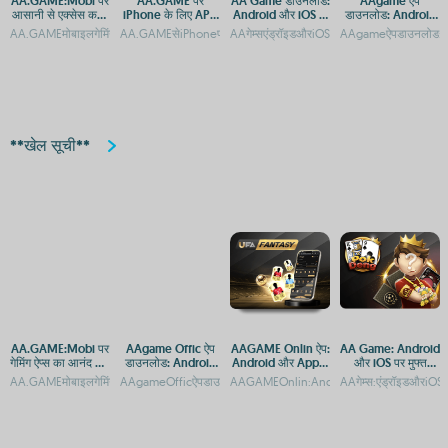
AA.GAME:Mobi पर
AA.GAME पर
AA Game डाउनलोड:
AAgame ऐप
आसानी से एक्सेस करें -
iPhone के लिए APK
Android और iOS के
डाउनलोड: Android
Android और iOS के
डाउनलोड और इंस्टॉल
लिए मुफ्त गेमिंग एप
और iOS प्लेटफ़ॉर्म पर
AA.GAMEमोबाइलगेमिंगप्लेटफॉर्म:AndroidऔरiOSपरडाउनलोडवएक्सेसAA.GAME:Mobiपरआसानी
AA.GAMEसेiPhoneपरGenshinImpactAPKडाउनलोडकैसेकरेंAA.GAM
AAगेम्सएंड्रॉइडऔरiOSपरमुफ्तमेंखेलनेकेलिएडाउ
AAgameऐपडाउनलोड:And
लिए ऐप डाउनलोड करें
गाइड
गेमिंग एक्सेस
**खेल सूची**
AA.GAME:Mobi पर
AAgame Offic ऐप
AAGAME Onlin ऐप:
AA Game: Android
गेमिंग ऐप्स का आनंद लें -
डाउनलोड: Android
Android और Apple
और iOS पर मुफ्त
Android और iOS
और iOS प्लेटफ़ॉर्म पर
पर एक्सेस करें
डाउनलोड और एक्सेस
AA.GAMEमोबाइलगेमिंगप्लेटफॉर्म:AndroidऔरiOSपरएक्सेसगाइडAA.GAMEमोबाइलऐप:Android
AAgameOfficऐपडाउनलोड:AndroidऔरiOSप्लेटफ़ॉर्मपरगेमिंगएक्सेसA
AAGAMEOnlin:AndroidऔरAppleपरएक्सेसक
AAगेम्स:एंड्रॉइडऔरiOSप
डिवाइस के लिए
गेमिंग एक्सेस
गाइड