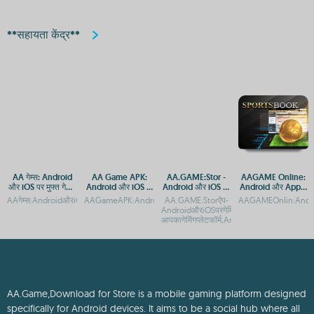
**सहायता केंद्र**
AA गेम्स: Android
AA Game APK:
AA.GAME:Stor -
AAGAME Online:
और iOS पर मुफ्त गेमिंग
Android और iOS के
Android और iOS पर
Android और Apple
का आनंद
लिए डाउनलोड गाइड
मुफ्त गेम डाउनलोड करें
पर एक्सेस करें, APP
AAगेम्स:AndroidऔरiOSपरमुफ्तगेमिंगऐपAAगेम्स:AndroidऔरiOSपरमुफ्तगेमिंगकाआनंदAAगेम्सएंड्रA
AAGameAPK:AndroidऔरiOSपरडाउनलोडकरेंAAGameAPK:Android
AA.GAME:Storऐप-
AAGAMEOnlin:Androi
और APK डाउनलोड
AndroidऔरiOSपरगेमिंगएक्सेसAA.GAME:Stor-
करें
आपकागेमिंगप्लेटफॉर्म,AndroidऔरiOSप
AA.Game,Download for Store is a mobile gaming platform designed
specifically for Android devices. It aims to be a social hub where all