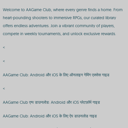
Welcome to AAGame Club, where every genre finds a home. From
heart-pounding shooters to immersive RPGs, our curated library
offers endless adventures. Join a vibrant community of players,
compete in weekly tournaments, and unlock exclusive rewards.
<
<
AAGame Club: Android और iOS के लिए ऑनलाइन गेमिंग एक्सेस गाइड
<
AAGame Club एप्प डाउनलोड: Android और iOS प्लेटफ़ॉर्म गाइड
AAGame Club: Android और iOS के लिए ऐप डाउनलोड गाइड