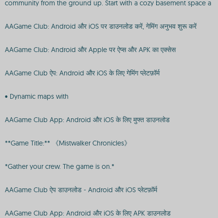
community from the ground up. Start with a cozy basement space a
AAGame Club: Android और iOS पर डाउनलोड करें, गेमिंग अनुभव शुरू करें
AAGame Club: Android और Apple पर ऐप्स और APK का एक्सेस
AAGame Club ऐप: Android और iOS के लिए गेमिंग प्लेटफ़ॉर्म
• Dynamic maps with
AAGame Club App: Android और iOS के लिए मुफ्त डाउनलोड
**Game Title:** 《Mistwalker Chronicles》
*Gather your crew. The game is on.*
AAGame Club ऐप डाउनलोड - Android और iOS प्लेटफ़ॉर्म
AAGame Club App: Android और iOS के लिए APK डाउनलोड