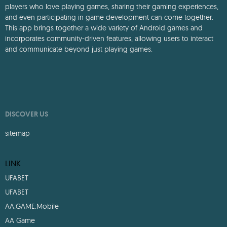
players who love playing games, sharing their gaming experiences,
and even participating in game development can come together.
This app brings together a wide variety of Android games and
incorporates community-driven features, allowing users to interact
and communicate beyond just playing games.
DISCOVER US
sitemap
LINK
UFABET
UFABET
AA.GAME:Mobile
AA Game