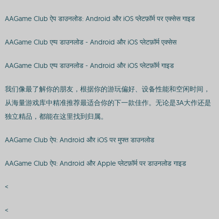
AAGame Club ऐप डाउनलोड: Android और iOS प्लेटफ़ॉर्म पर एक्सेस गाइड
AAGame Club एप्प डाउनलोड - Android और iOS प्लेटफ़ॉर्म एक्सेस
AAGame Club एप्प डाउनलोड - Android और iOS प्लेटफ़ॉर्म गाइड
我们像最了解你的朋友，根据你的游玩偏好、设备性能和空闲时间，
从海量游戏库中精准推荐最适合你的下一款佳作。无论是3A大作还是
独立精品，都能在这里找到归属。
AAGame Club ऐप: Android और iOS पर मुफ्त डाउनलोड
AAGame Club ऐप: Android और Apple प्लेटफ़ॉर्म पर डाउनलोड गाइड
<
<