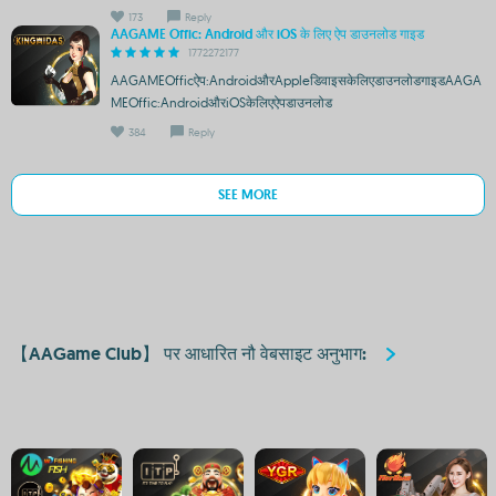
173
Reply
AAGAME Offic: Android और iOS के लिए ऐप डाउनलोड गाइड
1772272177
AAGAMEOfficऐप:AndroidऔरAppleडिवाइसकेलिएडाउनलोडगाइडAAGA
MEOffic:AndroidऔरiOSकेलिएऐपडाउनलोड
384
Reply
SEE MORE
【AAGame Club】 पर आधारित नौ वेबसाइट अनुभाग: