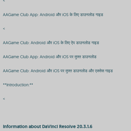
<
AAGame Club App: Android और iOS के लिए डाउनलोड गाइड
<
AAGame Club: Android और iOS के लिए ऐप डाउनलोड गाइड
AAGame Club App: Android और iOS पर मुफ्त डाउनलोड
AAGame Club: Android और iOS पर मुफ्त डाउनलोड और एक्सेस गाइड
**Introduction:**
<
Information about DaVinci Resolve 20.3.1.6