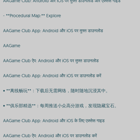
AAGame Club: Android और iOS पर मुफ्त डाउनलोड और एक्सेस गाइड
- **Procedural Map:** Explore
AAGame Club App: Android और iOS पर मुफ्त डाउनलोड
AAGame
AAGame Club ऐप: Android और iOS पर मुफ्त डाउनलोड
AAGame Club App: Android और iOS पर डाउनलोड करें
• **离线畅玩**：下载后无需网络，随时随地沉浸其中。
• **俱乐部精选**：每周推送小众高分游戏，发现隐藏宝石。
AAGame Club App: Android और iOS के लिए एक्सेस गाइड
AAGame Club ऐप: Android और iOS पर डाउनलोड करें