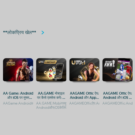
An
**लोकप्रिय खेल**
AA Game: Android
AA.GAME मोबाइल
AAGAME Offic ऐप:
AAGAME Offic ऐप:
और iOS पर मुफ्त
पर कैसे एक्सेस करें: ऐप
Android और Apple
Android और iOS पर
डाउनलोड और एक्सेस
और APK डाउनलोड
पर डाउनलोड करें
डाउनलोड करें
AAGame:AndroidऔरiOSपरमुफ्तडाउनलोडऔरएक्सेसगाइडAAगेम्स:AndroidऔरiOSपरमुफ्तगेमिंगक
AA.GAME:Mobiपरमुफ्तमेंगेमडाउनलोडकरें-
AAGAMEOfficऐप:AndroidऔरiOSपरडाउनलोड
AAGAMEOffic:Andro
गाइड
गाइड
AndroidऔरiOSकेलिएएक्सेसAA.GAME:Mobiपरमोबाइलगेमिंगका