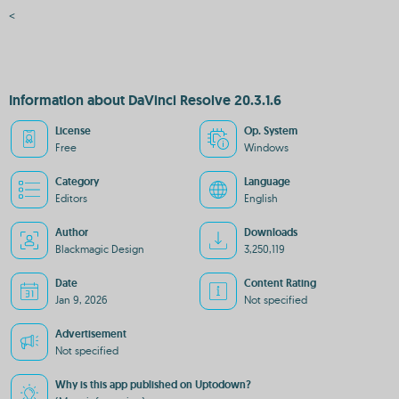
<
Information about DaVinci Resolve 20.3.1.6
License
Op. System
Free
Windows
Category
Language
Editors
English
Author
Downloads
Blackmagic Design
3,250,119
Date
Content Rating
Jan 9, 2026
Not specified
Advertisement
Not specified
Why is this app published on Uptodown?