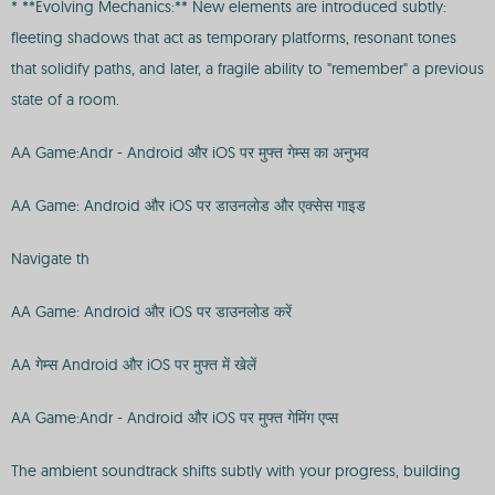
* **Evolving Mechanics:** New elements are introduced subtly:
fleeting shadows that act as temporary platforms, resonant tones
that solidify paths, and later, a fragile ability to "remember" a previous
state of a room.
AA Game:Andr - Android और iOS पर मुफ्त गेम्स का अनुभव
AA Game: Android और iOS पर डाउनलोड और एक्सेस गाइड
Navigate th
AA Game: Android और iOS पर डाउनलोड करें
AA गेम्स Android और iOS पर मुफ्त में खेलें
AA Game:Andr - Android और iOS पर मुफ्त गेमिंग एप्स
The ambient soundtrack shifts subtly with your progress, building