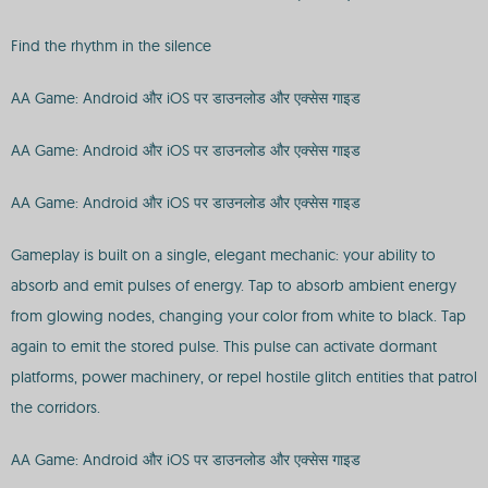
Find the rhythm in the silence
AA Game: Android और iOS पर डाउनलोड और एक्सेस गाइड
AA Game: Android और iOS पर डाउनलोड और एक्सेस गाइड
AA Game: Android और iOS पर डाउनलोड और एक्सेस गाइड
Gameplay is built on a single, elegant mechanic: your ability to
absorb and emit pulses of energy. Tap to absorb ambient energy
from glowing nodes, changing your color from white to black. Tap
again to emit the stored pulse. This pulse can activate dormant
platforms, power machinery, or repel hostile glitch entities that patrol
the corridors.
AA Game: Android और iOS पर डाउनलोड और एक्सेस गाइड