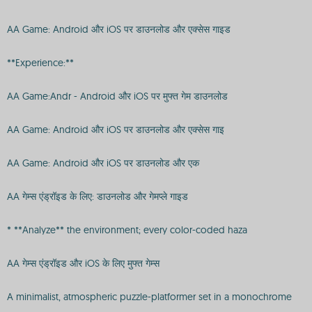
AA Game: Android और iOS पर डाउनलोड और एक्सेस गाइड
**Experience:**
AA Game:Andr - Android और iOS पर मुफ्त गेम डाउनलोड
AA Game: Android और iOS पर डाउनलोड और एक्सेस गाइ
AA Game: Android और iOS पर डाउनलोड और एक
AA गेम्स एंड्रॉइड के लिए: डाउनलोड और गेमप्ले गाइड
* **Analyze** the environment; every color-coded haza
AA गेम्स एंड्रॉइड और iOS के लिए मुफ्त गेम्स
A minimalist, atmospheric puzzle-platformer set in a monochrome