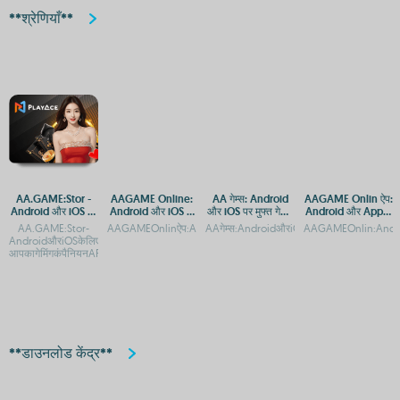
**श्रेणियाँ**
AA.GAME:Stor -
AAGAME Online:
AA गेम्स: Android
AAGAME Onlin ऐप:
Android और iOS पर
Android और iOS के
और iOS पर मुफ्त गेमिंग
Android और Apple
मुफ्त गेम्स डाउनलोड
लिए ऐप डाउनलोड करें
ऐप्स
पर एक्सेस करें
AA.GAME:Stor-
AAGAMEOnlinऐप:AndroidऔरAppleपरमुफ्तडाउनलोडAAGAMEOnlin
AAगेम्स:AndroidऔरiOSकेलिएमुफ्तगेमिंगऐपAA
AAGAMEOnlin:Andro
करें
AndroidऔरiOSकेलिएमुफ्तऐपडाउनलोडAA.GAME:Stor-
आपकागेमिंगकंपैनियनAPP,Androidऔर
**डाउनलोड केंद्र**