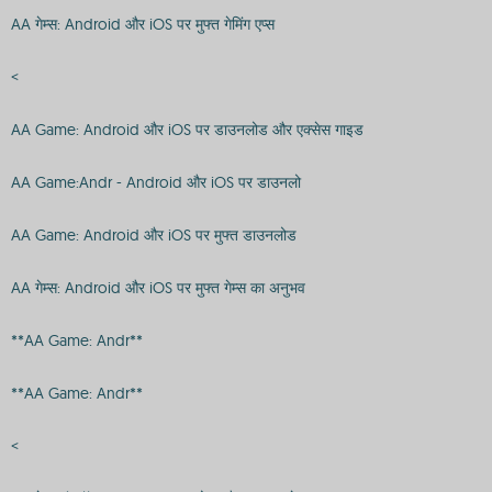
AA गेम्स: Android और iOS पर मुफ्त गेमिंग एप्स
<
AA Game: Android और iOS पर डाउनलोड और एक्सेस गाइड
AA Game:Andr - Android और iOS पर डाउनलो
AA Game: Android और iOS पर मुफ्त डाउनलोड
AA गेम्स: Android और iOS पर मुफ्त गेम्स का अनुभव
**AA Game: Andr**
**AA Game: Andr**
<