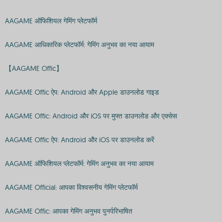
AAGAME ऑफिशियल गेमिंग प्लेटफॉर्म
AAGAME आधिकारिक प्लेटफॉर्म: गेमिंग अनुभव का नया आयाम
【AAGAME Offic】
AAGAME Offic ऐप: Android और Apple डाउनलोड गाइड
AAGAME Offic: Android और iOS पर मुफ्त डाउनलोड और एक्सेस
AAGAME Offic ऐप: Android और iOS पर डाउनलोड करें
AAGAME ऑफिशियल प्लेटफॉर्म: गेमिंग अनुभव का नया आयाम
AAGAME Official: आपका विश्वसनीय गेमिंग प्लेटफॉर्म
AAGAME Offic: आपका गेमिंग अनुभव पुनर्परिभाषित