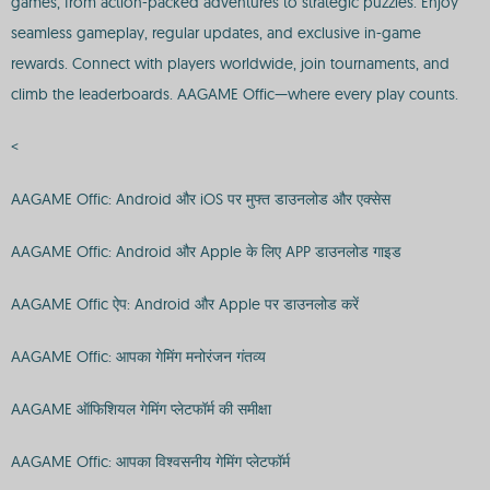
games, from action-packed adventures to strategic puzzles. Enjoy
seamless gameplay, regular updates, and exclusive in-game
rewards. Connect with players worldwide, join tournaments, and
climb the leaderboards. AAGAME Offic—where every play counts.
<
AAGAME Offic: Android और iOS पर मुफ्त डाउनलोड और एक्सेस
AAGAME Offic: Android और Apple के लिए APP डाउनलोड गाइड
AAGAME Offic ऐप: Android और Apple पर डाउनलोड करें
AAGAME Offic: आपका गेमिंग मनोरंजन गंतव्य
AAGAME ऑफिशियल गेमिंग प्लेटफॉर्म की समीक्षा
AAGAME Offic: आपका विश्वसनीय गेमिंग प्लेटफॉर्म