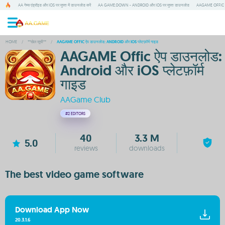
AA गेम्स एंड्रॉइड और IOS पर मुफ्त में डाउनलोड करें
AA GAME:DOWN - ANDROID और IOS पर मुफ्त डाउनलोड
AAGAME OFFIC ऐप ड
HOME
/
**खेल सूची**
/
AAGAME OFFIC ऐप डाउनलोड: ANDROID और IOS प्लेटफ़ॉर्म गाइड
AAGAME Offic ऐप डाउनलोड:
Android और iOS प्लेटफ़ॉर्म
गाइड
AAGame Club
#2
EDITORS
40
3.3 M
5.0
reviews
downloads
The best video game software
Download App Now
20.3.1.6