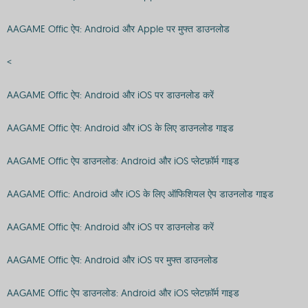
AAGAME Offic ऐप: Android और Apple पर मुफ्त डाउनलोड
<
AAGAME Offic ऐप: Android और iOS पर डाउनलोड करें
AAGAME Offic ऐप: Android और iOS के लिए डाउनलोड गाइड
AAGAME Offic ऐप डाउनलोड: Android और iOS प्लेटफ़ॉर्म गाइड
AAGAME Offic: Android और iOS के लिए ऑफिशियल ऐप डाउनलोड गाइड
AAGAME Offic ऐप: Android और iOS पर डाउनलोड करें
AAGAME Offic ऐप: Android और iOS पर मुफ्त डाउनलोड
AAGAME Offic ऐप डाउनलोड: Android और iOS प्लेटफ़ॉर्म गाइड