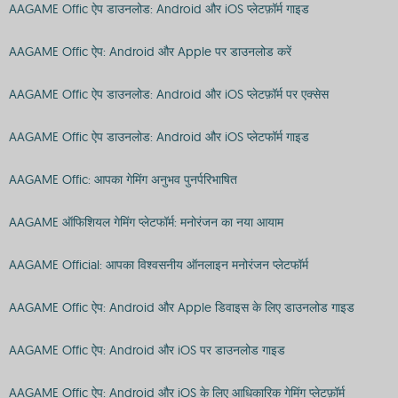
AAGAME Offic ऐप डाउनलोड: Android और iOS प्लेटफ़ॉर्म गाइड
AAGAME Offic ऐप: Android और Apple पर डाउनलोड करें
AAGAME Offic ऐप डाउनलोड: Android और iOS प्लेटफ़ॉर्म पर एक्सेस
AAGAME Offic ऐप डाउनलोड: Android और iOS प्लेटफॉर्म गाइड
AAGAME Offic: आपका गेमिंग अनुभव पुनर्परिभाषित
AAGAME ऑफिशियल गेमिंग प्लेटफॉर्म: मनोरंजन का नया आयाम
AAGAME Official: आपका विश्वसनीय ऑनलाइन मनोरंजन प्लेटफॉर्म
AAGAME Offic ऐप: Android और Apple डिवाइस के लिए डाउनलोड गाइड
AAGAME Offic ऐप: Android और iOS पर डाउनलोड गाइड
AAGAME Offic ऐप: Android और iOS के लिए आधिकारिक गेमिंग प्लेटफ़ॉर्म