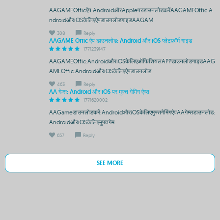
AAGAMEOfficऐप:AndroidऔरAppleपरडाउनलोडकरेंAAGAMEOffic:A
ndroidऔरiOSकेलिएऐपडाउनलोडगाइडAAGAM
308
Reply
AAGAME Offic ऐप डाउनलोड: Android और iOS प्लेटफ़ॉर्म गाइड
1771239147
AAGAMEOffic:AndroidऔरiOSकेलिएऑफिशियलAPPडाउनलोडगाइडAAG
AMEOffic:AndroidऔरiOSकेलिएऐपडाउनलोड
463
Reply
AA गेम्स: Android और iOS पर मुफ्त गेमिंग ऐप्स
1771620002
AAGameडाउनलोडकरें:AndroidऔरiOSकेलिएमुफ्तगेमिंगऐपAAगेम्सडाउनलोड:
AndroidऔरiOSकेलिएमुफ्तगेम
657
Reply
SEE MORE