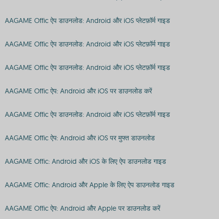
AAGAME Offic ऐप डाउनलोड: Android और iOS प्लेटफ़ॉर्म गाइड
AAGAME Offic ऐप डाउनलोड: Android और iOS प्लेटफ़ॉर्म गाइड
AAGAME Offic ऐप डाउनलोड: Android और iOS प्लेटफ़ॉर्म गाइड
AAGAME Offic ऐप: Android और iOS पर डाउनलोड करें
AAGAME Offic ऐप डाउनलोड: Android और iOS प्लेटफ़ॉर्म गाइड
AAGAME Offic ऐप: Android और iOS पर मुफ्त डाउनलोड
AAGAME Offic: Android और iOS के लिए ऐप डाउनलोड गाइड
AAGAME Offic: Android और Apple के लिए ऐप डाउनलोड गाइड
AAGAME Offic ऐप: Android और Apple पर डाउनलोड करें