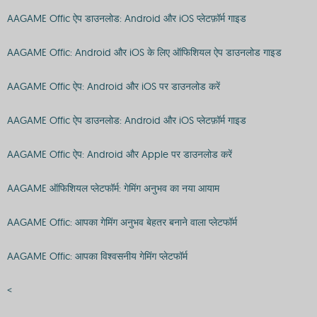
AAGAME Offic ऐप डाउनलोड: Android और iOS प्लेटफ़ॉर्म गाइड
AAGAME Offic: Android और iOS के लिए ऑफिशियल ऐप डाउनलोड गाइड
AAGAME Offic ऐप: Android और iOS पर डाउनलोड करें
AAGAME Offic ऐप डाउनलोड: Android और iOS प्लेटफ़ॉर्म गाइड
AAGAME Offic ऐप: Android और Apple पर डाउनलोड करें
AAGAME ऑफिशियल प्लेटफॉर्म: गेमिंग अनुभव का नया आयाम
AAGAME Offic: आपका गेमिंग अनुभव बेहतर बनाने वाला प्लेटफॉर्म
AAGAME Offic: आपका विश्वसनीय गेमिंग प्लेटफॉर्म
<