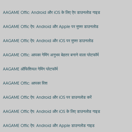
AAGAME Offic: Android और iOS के लिए ऐप डाउनलोड गाइड
AAGAME Offic ऐप: Android और Apple पर मुफ्त डाउनलोड
AAGAME Offic ऐप: Android और iOS पर मुफ्त डाउनलोड
AAGAME Offic: आपका गेमिंग अनुभव बेहतर बनाने वाला प्लेटफॉर्म
AAGAME ऑफिशियल गेमिंग प्लेटफॉर्म
AAGAME Offic: आपका विश
AAGAME Offic ऐप: Android और iOS पर डाउनलोड करें
AAGAME Offic ऐप: Android और iOS के लिए डाउनलोड गाइड
AAGAME Offic ऐप: Android और Apple डाउनलोड गाइड