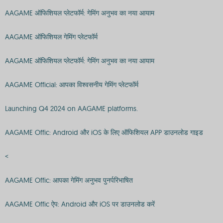
AAGAME ऑफिशियल प्लेटफॉर्म: गेमिंग अनुभव का नया आयाम
AAGAME ऑफिशियल गेमिंग प्लेटफॉर्म
AAGAME ऑफिशियल प्लेटफॉर्म: गेमिंग अनुभव का नया आयाम
AAGAME Official: आपका विश्वसनीय गेमिंग प्लेटफॉर्म
Launching Q4 2024 on AAGAME platforms.
AAGAME Offic: Android और iOS के लिए ऑफिशियल APP डाउनलोड गाइड
<
AAGAME Offic: आपका गेमिंग अनुभव पुनर्परिभाषित
AAGAME Offic ऐप: Android और iOS पर डाउनलोड करें