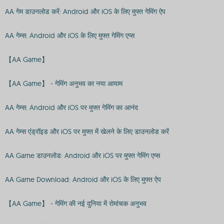
AA गेम डाउनलोड करें: Android और iOS के लिए मुफ्त गेमिंग ऐप
AA गेम्स: Android और iOS के लिए मुफ्त गेमिंग एप्स
【AA Game】
【AA Game】 - गेमिंग अनुभव का नया आयाम
AA गेम्स: Android और iOS पर मुफ्त गेमिंग का आनंद
AA गेम्स एंड्रॉइड और iOS पर मुफ्त में खेलने के लिए डाउनलोड करें
AA Game डाउनलोड: Android और iOS पर मुफ्त गेमिंग एप्स
AA Game Download: Android और iOS के लिए मुफ्त ऐप
【AA Game】 - गेमिंग की नई दुनिया में रोमांचक अनुभव