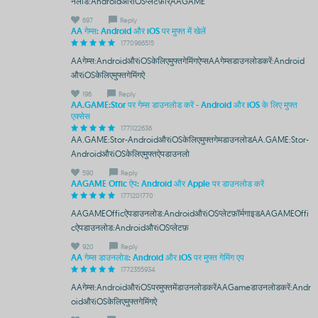
नलोड:AndroidऔरiOSप्लेटफ़ॉर्AAGAME
697
Reply
AA गेम्स: Android और iOS पर मुफ्त में खेलें
1770966515
AAगेम्स:AndroidऔरiOSकेलिएमुफ्तगेमिंगऐप्सAAगेम्सडाउनलोडकरें:Android
औरiOSकेलिएमुफ्तगेमिंगऐ
196
Reply
AA.GAME:Stor पर गेम्स डाउनलोड करें - Android और iOS के लिए मुफ्त
एक्सेस
1771122636
AA.GAME:Stor-AndroidऔरiOSकेलिएमुफ्तगेमडाउनलोडAA.GAME:Stor-
AndroidऔरiOSकेलिएमुफ्तऐपडाउनलो
590
Reply
AAGAME Offic ऐप: Android और Apple पर डाउनलोड करें
1771201770
AAGAMEOfficऐपडाउनलोड:AndroidऔरiOSप्लेटफ़ॉर्मगाइडAAGAMEOffi
cऐपडाउनलोड:AndroidऔरiOSप्लेटफ़
920
Reply
AA गेम्स डाउनलोड: Android और iOS पर मुफ्त गेमिंग एप
1772355934
AAगेम्स:AndroidऔरiOSपरमुफ्तमेंडाउनलोडकरेंAAGameडाउनलोडकरें:Andr
oidऔरiOSकेलिएमुफ्तगेमिंगऐ