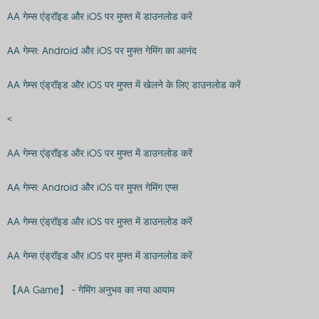
AA गेम्स एंड्रॉइड और iOS पर मुफ्त में डाउनलोड करें
AA गेम्स: Android और iOS पर मुफ्त गेमिंग का आनंद
AA गेम्स एंड्रॉइड और iOS पर मुफ्त में खेलने के लिए डाउनलोड करें
<
AA गेम्स एंड्रॉइड और iOS पर मुफ्त में डाउनलोड करें
AA गेम्स: Android और iOS पर मुफ्त गेमिंग एप्स
AA गेम्स एंड्रॉइड और iOS पर मुफ्त में डाउनलोड करें
AA गेम्स एंड्रॉइड और iOS पर मुफ्त में डाउनलोड करें
【AA Game】 - गेमिंग अनुभव का नया आयाम