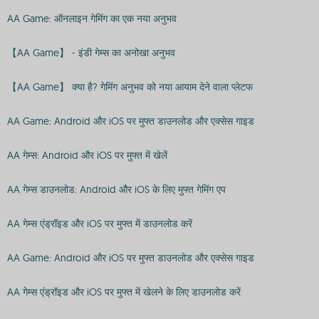
AA Game: ऑनलाइन गेमिंग का एक नया अनुभव
【AA Game】 - इंडी गेम्स का अनोखा अनुभव
【AA Game】 क्या है? गेमिंग अनुभव को नया आयाम देने वाला प्लेटफ
AA Game: Android और iOS पर मुफ्त डाउनलोड और एक्सेस गाइड
AA गेम्स: Android और iOS पर मुफ्त में खेलें
AA गेम्स डाउनलोड: Android और iOS के लिए मुफ्त गेमिंग एप
AA गेम्स एंड्रॉइड और iOS पर मुफ्त में डाउनलोड करें
AA Game: Android और iOS पर मुफ्त डाउनलोड और एक्सेस गाइड
AA गेम्स एंड्रॉइड और iOS पर मुफ्त में खेलने के लिए डाउनलोड करें