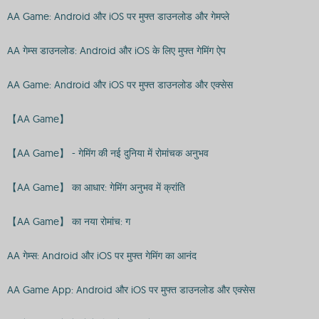
AA Game: Android और iOS पर मुफ्त डाउनलोड और गेमप्ले
AA गेम्स डाउनलोड: Android और iOS के लिए मुफ्त गेमिंग ऐप
AA Game: Android और iOS पर मुफ्त डाउनलोड और एक्सेस
【AA Game】
【AA Game】 - गेमिंग की नई दुनिया में रोमांचक अनुभव
【AA Game】 का आधार: गेमिंग अनुभव में क्रांति
【AA Game】 का नया रोमांच: ग
AA गेम्स: Android और iOS पर मुफ्त गेमिंग का आनंद
AA Game App: Android और iOS पर मुफ्त डाउनलोड और एक्सेस