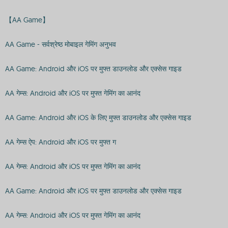
【AA Game】
AA Game - सर्वश्रेष्ठ मोबाइल गेमिंग अनुभव
AA Game: Android और iOS पर मुफ्त डाउनलोड और एक्सेस गाइड
AA गेम्स: Android और iOS पर मुफ्त गेमिंग का आनंद
AA Game: Android और iOS के लिए मुफ्त डाउनलोड और एक्सेस गाइड
AA गेम्स ऐप: Android और iOS पर मुफ्त ग
AA गेम्स: Android और iOS पर मुफ्त गेमिंग का आनंद
AA Game: Android और iOS पर मुफ्त डाउनलोड और एक्सेस गाइड
AA गेम्स: Android और iOS पर मुफ्त गेमिंग का आनंद