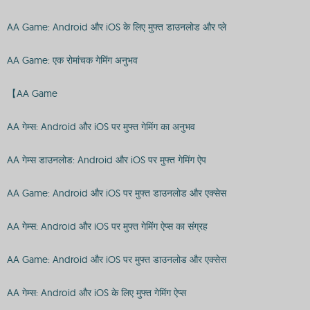
AA Game: Android और iOS के लिए मुफ्त डाउनलोड और प्ले
AA Game: एक रोमांचक गेमिंग अनुभव
【AA Game
AA गेम्स: Android और iOS पर मुफ्त गेमिंग का अनुभव
AA गेम्स डाउनलोड: Android और iOS पर मुफ्त गेमिंग ऐप
AA Game: Android और iOS पर मुफ्त डाउनलोड और एक्सेस
AA गेम्स: Android और iOS पर मुफ्त गेमिंग ऐप्स का संग्रह
AA Game: Android और iOS पर मुफ्त डाउनलोड और एक्सेस
AA गेम्स: Android और iOS के लिए मुफ्त गेमिंग ऐप्स