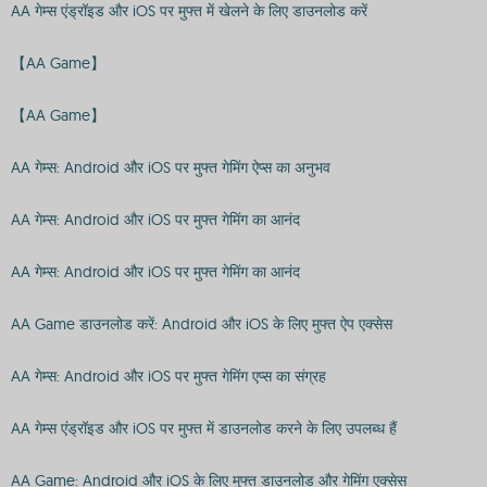
AA गेम्स एंड्रॉइड और iOS पर मुफ्त में खेलने के लिए डाउनलोड करें
【AA Game】
【AA Game】
AA गेम्स: Android और iOS पर मुफ्त गेमिंग ऐप्स का अनुभव
AA गेम्स: Android और iOS पर मुफ्त गेमिंग का आनंद
AA गेम्स: Android और iOS पर मुफ्त गेमिंग का आनंद
AA Game डाउनलोड करें: Android और iOS के लिए मुफ्त ऐप एक्सेस
AA गेम्स: Android और iOS पर मुफ्त गेमिंग एप्स का संग्रह
AA गेम्स एंड्रॉइड और iOS पर मुफ्त में डाउनलोड करने के लिए उपलब्ध हैं
AA Game: Android और iOS के लिए मुफ्त डाउनलोड और गेमिंग एक्सेस