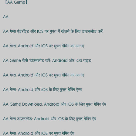
【AA Game】
AA
AA गेम्स एंड्रॉइड और iOS पर मुफ्त में खेलने के लिए डाउनलोड करें
AA गेम्स: Android और iOS पर मुफ्त गेमिंग का आनंद
AA Game कैसे डाउनलोड करें: Android और iOS गाइड
AA गेम्स: Android और iOS पर मुफ्त गेमिंग का आनंद
AA गेम्स: Android और iOS के लिए मुफ्त गेमिंग ऐप्स
AA Game Download: Android और iOS के लिए मुफ्त गेमिंग ऐप
AA गेम्स डाउनलोड: Android और iOS के लिए मुफ्त गेमिंग ऐप
AA गेम्स: Android और iOS पर मुफ्त गेमिंग ऐप