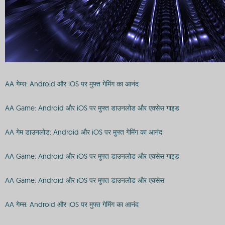
AA गेम्स: Android और iOS पर मुफ्त गेमिंग का आनंद
AA Game: Android और iOS पर मुफ्त डाउनलोड और एक्सेस गाइड
AA गेम डाउनलोड: Android और iOS पर मुफ्त गेमिंग का आनंद
AA Game: Android और iOS पर मुफ्त डाउनलोड और एक्सेस गाइड
AA Game: Android और iOS पर मुफ्त डाउनलोड और एक्सेस
AA गेम्स: Android और iOS पर मुफ्त गेमिंग का आनंद