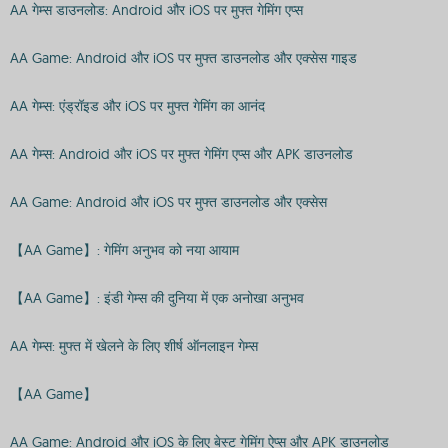
AA गेम्स डाउनलोड: Android और iOS पर मुफ्त गेमिंग एप्स
AA Game: Android और iOS पर मुफ्त डाउनलोड और एक्सेस गाइड
AA गेम्स: एंड्रॉइड और iOS पर मुफ्त गेमिंग का आनंद
AA गेम्स: Android और iOS पर मुफ्त गेमिंग एप्स और APK डाउनलोड
AA Game: Android और iOS पर मुफ्त डाउनलोड और एक्सेस
【AA Game】: गेमिंग अनुभव को नया आयाम
【AA Game】: इंडी गेम्स की दुनिया में एक अनोखा अनुभव
AA गेम्स: मुफ्त में खेलने के लिए शीर्ष ऑनलाइन गेम्स
【AA Game】
AA Game: Android और iOS के लिए बेस्ट गेमिंग ऐप्स और APK डाउनलोड