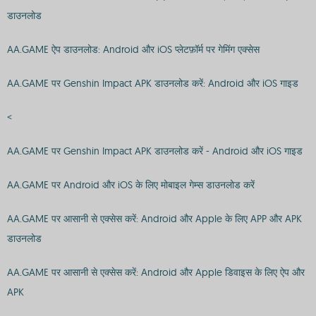
डाउनलोड
AA.GAME ऐप डाउनलोड: Android और iOS प्लेटफ़ॉर्म पर गेमिंग एक्सेस
AA.GAME पर Genshin Impact APK डाउनलोड करें: Android और iOS गाइड
<
AA.GAME पर Genshin Impact APK डाउनलोड करें - Android और iOS गाइड
AA.GAME पर Android और iOS के लिए मोबाइल गेम्स डाउनलोड करें
AA.GAME पर आसानी से एक्सेस करें: Android और Apple के लिए APP और APK
डाउनलोड
AA.GAME पर आसानी से एक्सेस करें: Android और Apple डिवाइस के लिए ऐप और
APK