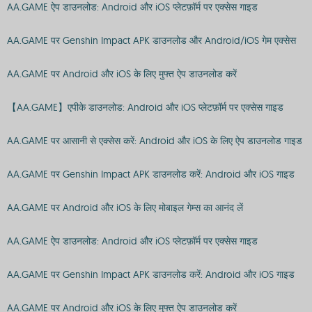
AA.GAME ऐप डाउनलोड: Android और iOS प्लेटफ़ॉर्म पर एक्सेस गाइड
AA.GAME पर Genshin Impact APK डाउनलोड और Android/iOS गेम एक्सेस
AA.GAME पर Android और iOS के लिए मुफ्त ऐप डाउनलोड करें
【AA.GAME】एपीके डाउनलोड: Android और iOS प्लेटफ़ॉर्म पर एक्सेस गाइड
AA.GAME पर आसानी से एक्सेस करें: Android और iOS के लिए ऐप डाउनलोड गाइड
AA.GAME पर Genshin Impact APK डाउनलोड करें: Android और iOS गाइड
AA.GAME पर Android और iOS के लिए मोबाइल गेम्स का आनंद लें
AA.GAME ऐप डाउनलोड: Android और iOS प्लेटफ़ॉर्म पर एक्सेस गाइड
AA.GAME पर Genshin Impact APK डाउनलोड करें: Android और iOS गाइड
AA.GAME पर Android और iOS के लिए मुफ्त ऐप डाउनलोड करें