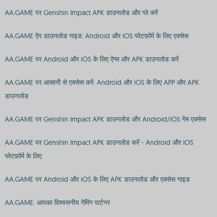
AA.GAME पर Genshin Impact APK डाउनलोड और प्ले करें
AA.GAME ऐप डाउनलोड गाइड: Android और iOS प्लेटफ़ॉर्म के लिए एक्सेस
AA.GAME पर Android और iOS के लिए ऐप्स और APK डाउनलोड करें
AA.GAME पर आसानी से एक्सेस करें: Android और iOS के लिए APP और APK
डाउनलोड
AA.GAME पर Genshin Impact APK डाउनलोड और Android/iOS गेम एक्सेस
AA.GAME पर Genshin Impact APK डाउनलोड करें - Android और iOS
प्लेटफ़ॉर्म के लिए
AA.GAME पर Android और iOS के लिए APK डाउनलोड और एक्सेस गाइड
AA.GAME: आपका विश्वसनीय गेमिंग पार्टनर