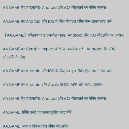
AA.GAME ऐप डाउनलोड: Android और iOS प्लेटफ़ॉर्म पर गेमिंग एक्सेस
AA.GAME पर Android और iOS के लिए मोबाइल गेमिंग ऐप्स डाउनलोड करें
【AA.GAME】एप्लिकेशन डाउनलोड गाइड: Android और iOS प्लेटफ़ॉर्म पर एक्सेस
AA.GAME पर Genshin Impact APK डाउनलोड करें - Android और iOS
प्लेटफ़ॉर्म के लिए
AA.GAME पर Android और iOS के लिए मोबाइल गेमिंग ऐप्स डाउनलोड करें
AA.GAME पर Android और Apple के लिए APP और APK एक्सेस
AA.GAME ऐप डाउनलोड: Android और iOS प्लेटफ़ॉर्म पर गेमिंग एक्सेस
AA.GAME: गेमिंग वर्ल्ड का एक्सक्लूसिव प्लेटफॉर्म
AA.GAME: आपका विश्वसनीय गेमिंग प्लेटफॉर्म