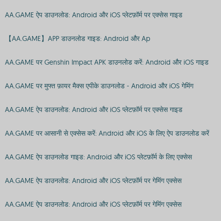
AA.GAME ऐप डाउनलोड: Android और iOS प्लेटफ़ॉर्म पर एक्सेस गाइड
【AA.GAME】APP डाउनलोड गाइड: Android और Ap
AA.GAME पर Genshin Impact APK डाउनलोड करें: Android और iOS गाइड
AA.GAME पर मुफ्त फ़ायर मैक्स एपीके डाउनलोड - Android और iOS गेमिंग
AA.GAME ऐप डाउनलोड: Android और iOS प्लेटफ़ॉर्म पर एक्सेस गाइड
AA.GAME पर आसानी से एक्सेस करें: Android और iOS के लिए ऐप डाउनलोड करें
AA.GAME ऐप डाउनलोड गाइड: Android और iOS प्लेटफ़ॉर्म के लिए एक्सेस
AA.GAME ऐप डाउनलोड: Android और iOS प्लेटफ़ॉर्म पर गेमिंग एक्सेस
AA.GAME ऐप डाउनलोड: Android और iOS प्लेटफ़ॉर्म पर गेमिंग एक्सेस