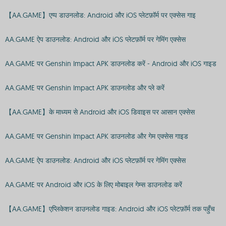
【AA.GAME】एप्प डाउनलोड: Android और iOS प्लेटफ़ॉर्म पर एक्सेस गाइ
AA.GAME ऐप डाउनलोड: Android और iOS प्लेटफ़ॉर्म पर गेमिंग एक्सेस
AA.GAME पर Genshin Impact APK डाउनलोड करें - Android और iOS गाइड
AA.GAME पर Genshin Impact APK डाउनलोड और प्ले करें
【AA.GAME】के माध्यम से Android और iOS डिवाइस पर आसान एक्सेस
AA.GAME पर Genshin Impact APK डाउनलोड और गेम एक्सेस गाइड
AA.GAME ऐप डाउनलोड: Android और iOS प्लेटफ़ॉर्म पर गेमिंग एक्सेस
AA.GAME पर Android और iOS के लिए मोबाइल गेम्स डाउनलोड करें
【AA.GAME】एप्लिकेशन डाउनलोड गाइड: Android और iOS प्लेटफ़ॉर्म तक पहुँच