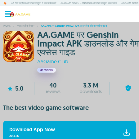
AA गेम्स एंड्रॉइड और IOS पर मुफ्त में डाउनलोड करें
AA GAME:DOWN - ANDROID और IOS पर मुफ्त डाउनलोड
AAGAME OFFIC ऐप ड
HOME
/
**डाउनलोड केंद्र**
/
AA.GAME पर GENSHIN IMPACT APK डाउनलोड और गेम एक्सेस गाइड
AA.GAME पर Genshin
Impact APK डाउनलोड और गेम
एक्सेस गाइड
AAGame Club
#2
EDITORS
40
3.3 M
5.0
reviews
downloads
The best video game software
Download App Now
20.3.1.6