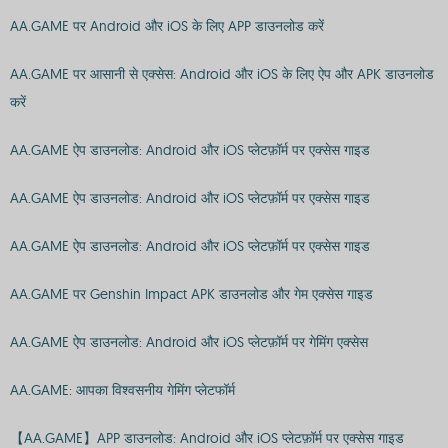
AA.GAME पर Android और iOS के लिए APP डाउनलोड करें
AA.GAME पर आसानी से एक्सेस: Android और iOS के लिए ऐप और APK डाउनलोड
करें
AA.GAME ऐप डाउनलोड: Android और iOS प्लेटफ़ॉर्म पर एक्सेस गाइड
AA.GAME ऐप डाउनलोड: Android और iOS प्लेटफ़ॉर्म पर एक्सेस गाइड
AA.GAME ऐप डाउनलोड: Android और iOS प्लेटफ़ॉर्म पर एक्सेस गाइड
AA.GAME पर Genshin Impact APK डाउनलोड और गेम एक्सेस गाइड
AA.GAME ऐप डाउनलोड: Android और iOS प्लेटफ़ॉर्म पर गेमिंग एक्सेस
AA.GAME: आपका विश्वसनीय गेमिंग प्लेटफॉर्म
【AA.GAME】APP डाउनलोड: Android और iOS प्लेटफ़ॉर्म पर एक्सेस गाइड