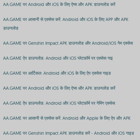
AA.GAME पर Android और iOS के लिए ऐप्स और APK डाउनलोड करें
AA.GAME पर आसानी से एक्सेस करें: Android और iOS के लिए APP और APK
डाउनलोड
AA.GAME पर Genshin Impact APK डाउनलोड और Android/iOS गेम एक्सेस
AA.GAME ऐप डाउनलोड: Android और iOS प्लेटफ़ॉर्म पर एक्सेस गाइ
AA.GAME पर आर्टिकल: Android और iOS के लिए ऐप एक्सेस गाइड
AA.GAME पर Android और iOS के लिए ऐप्स और APK डाउनलोड करें
AA.GAME ऐप डाउनलोड: Android और iOS प्लेटफ़ॉर्म पर गेमिंग एक्सेस
AA.GAME पर आसानी से एक्सेस करें: Android और Apple के लिए ऐप और APK
AA.GAME पर Genshin Impact APK डाउनलोड करें - Android और iOS गाइड