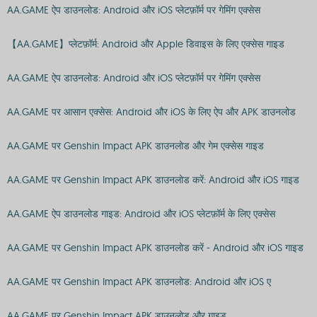
AA.GAME ऐप डाउनलोड: Android और iOS प्लेटफ़ॉर्म पर गेमिंग एक्सेस
【AA.GAME】प्लेटफ़ॉर्म: Android और Apple डिवाइस के लिए एक्सेस गाइड
AA.GAME ऐप डाउनलोड: Android और iOS प्लेटफ़ॉर्म पर गेमिंग एक्सेस
AA.GAME पर आसान एक्सेस: Android और iOS के लिए ऐप और APK डाउनलोड
AA.GAME पर Genshin Impact APK डाउनलोड और गेम एक्सेस गाइड
AA.GAME पर Genshin Impact APK डाउनलोड करें: Android और iOS गाइड
AA.GAME ऐप डाउनलोड गाइड: Android और iOS प्लेटफ़ॉर्म के लिए एक्सेस
AA.GAME पर Genshin Impact APK डाउनलोड करें - Android और iOS गाइड
AA.GAME पर Genshin Impact APK डाउनलोड: Android और iOS ए
AA.GAME पर Genshin Impact APK डाउनलोड और गाइड