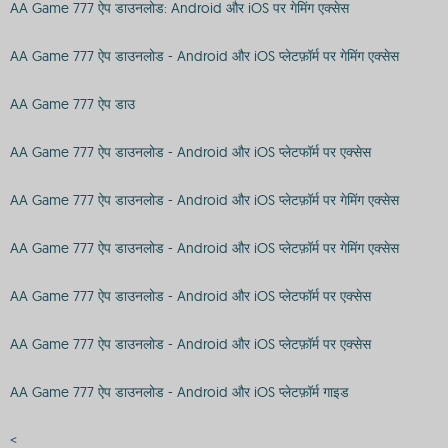
AA Game 777 ऐप डाउनलोड: Android और iOS पर गेमिंग एक्सेस
AA Game 777 ऐप डाउनलोड - Android और iOS प्लेटफ़ॉर्म पर गेमिंग एक्सेस
AA Game 777 ऐप डाउ
AA Game 777 ऐप डाउनलोड - Android और iOS प्लेटफॉर्म पर एक्सेस
AA Game 777 ऐप डाउनलोड - Android और iOS प्लेटफ़ॉर्म पर गेमिंग एक्सेस
AA Game 777 ऐप डाउनलोड - Android और iOS प्लेटफ़ॉर्म पर गेमिंग एक्सेस
AA Game 777 ऐप डाउनलोड - Android और iOS प्लेटफॉर्म पर एक्सेस
AA Game 777 ऐप डाउनलोड - Android और iOS प्लेटफ़ॉर्म पर एक्सेस
AA Game 777 ऐप डाउनलोड - Android और iOS प्लेटफ़ॉर्म गाइड
<