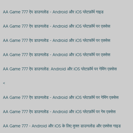
AA Game 777 ऐप डाउनलोड - Android और iOS प्लेटफ़ॉर्म गाइड
AA Game 777 ऐप डाउनलोड - Android और iOS प्लेटफ़ॉर्म पर एक्सेस
AA Game 777 ऐप डाउनलोड - Android और iOS प्लेटफॉर्म पर एक्सेस
AA Game 777 ऐप डाउनलोड - Android और iOS प्लेटफॉर्म पर एक्सेस
AA Game 777 ऐप डाउनलोड: Android और iOS प्लेटफ़ॉर्म पर गेमिंग एक्सेस
<
AA Game 777 ऐप डाउनलोड - Android और iOS प्लेटफ़ॉर्म पर गेमिंग एक्सेस
AA Game 777 ऐप डाउनलोड - Android और iOS प्लेटफ़ॉर्म पर गेम एक्सेस
AA Game 777 - Android और iOS के लिए मुफ्त डाउनलोड और एक्सेस गाइड