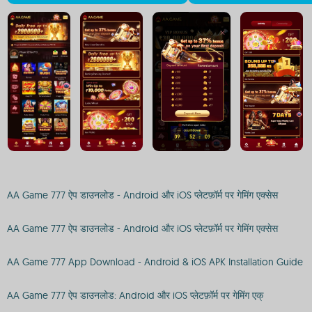
AA Game 777 ऐप डाउनलोड - Android और iOS प्लेटफ़ॉर्म पर गेमिंग एक्सेस
AA Game 777 ऐप डाउनलोड - Android और iOS प्लेटफ़ॉर्म पर गेमिंग एक्सेस
AA Game 777 App Download - Android & iOS APK Installation Guide
AA Game 777 ऐप डाउनलोड: Android और iOS प्लेटफ़ॉर्म पर गेमिंग एक्