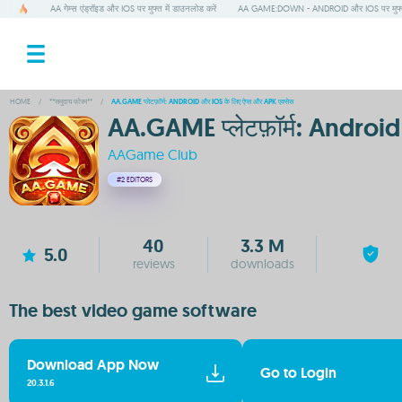
AA गेम्स एंड्रॉइड और IOS पर मुफ्त में डाउनलोड करें
AA GAME:DOWN - ANDROID और IOS पर मुफ्
HOME
/
**समुदाय फोरम**
/
AA.GAME प्लेटफ़ॉर्म: ANDROID और IOS के लिए ऐप्स और APK एक्सेस
AA.GAME प्लेटफ़ॉर्म: Android
AAGame Club
#2
EDITORS
40
3.3 M
5.0
reviews
downloads
The best video game software
Download App Now
Go to Login
20.3.1.6