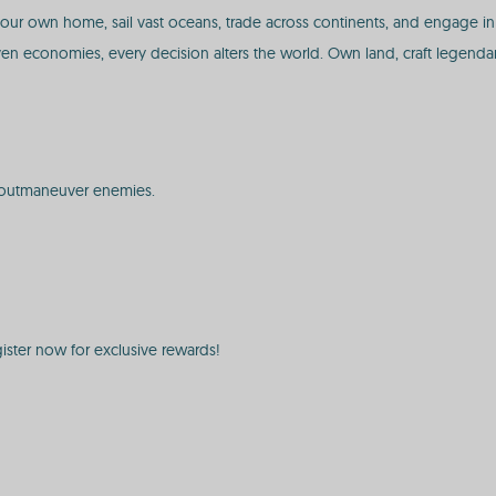
 own home, sail vast oceans, trade across continents, and engage in e
ven economies, every decision alters the world. Own land, craft legendar
to outmaneuver enemies.
ster now for exclusive rewards!