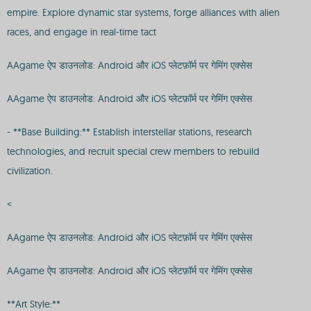
empire. Explore dynamic star systems, forge alliances with alien
races, and engage in real-time tact
AAgame ऐप डाउनलोड: Android और iOS प्लेटफ़ॉर्म पर गेमिंग एक्सेस
AAgame ऐप डाउनलोड: Android और iOS प्लेटफ़ॉर्म पर गेमिंग एक्सेस
- **Base Building:** Establish interstellar stations, research
technologies, and recruit special crew members to rebuild
civilization.
<
AAgame ऐप डाउनलोड: Android और iOS प्लेटफ़ॉर्म पर गेमिंग एक्सेस
AAgame ऐप डाउनलोड: Android और iOS प्लेटफ़ॉर्म पर गेमिंग एक्सेस
**Art Style:**