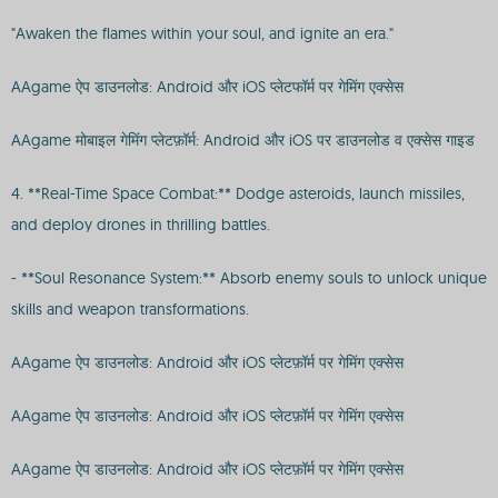
"Awaken the flames within your soul, and ignite an era."
AAgame ऐप डाउनलोड: Android और iOS प्लेटफॉर्म पर गेमिंग एक्सेस
AAgame मोबाइल गेमिंग प्लेटफ़ॉर्म: Android और iOS पर डाउनलोड व एक्सेस गाइड
4. **Real-Time Space Combat:** Dodge asteroids, launch missiles,
and deploy drones in thrilling battles.
- **Soul Resonance System:** Absorb enemy souls to unlock unique
skills and weapon transformations.
AAgame ऐप डाउनलोड: Android और iOS प्लेटफ़ॉर्म पर गेमिंग एक्सेस
AAgame ऐप डाउनलोड: Android और iOS प्लेटफ़ॉर्म पर गेमिंग एक्सेस
AAgame ऐप डाउनलोड: Android और iOS प्लेटफ़ॉर्म पर गेमिंग एक्सेस