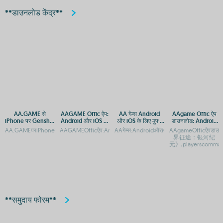
**डाउनलोड केंद्र**
AA.GAME से
AAGAME Offic ऐप:
AA गेम्स Android
AAgame Offic ऐप
iPhone पर Genshin
Android और iOS पर
और iOS के लिए मुफ्त
डाउनलोड: Android
Impact APK
मुफ्त डाउनलोड
गेम्स
और iOS प्लेटफ़ॉर्म पर
AA.GAMEपरiPhoneकेलिएAPKडाउनलोडऔरइंस्टॉलगाइडAA.GAMEसेiPhoneपरGenshinImpa
AAGAMEOfficऐप:AndroidऔरiOSपरमुफ्तडाउनलोडAAGAMEOfficऐ
AAगेम्स:AndroidऔरiOSपरमुफ्तगेमिंगऐपAAG
AAgameOfficऐपडाउनलो
डाउनलोड कैसे करें
एक्सेस गाइड
界征途：银河纪
元》,playerscommand
**समुदाय फोरम**