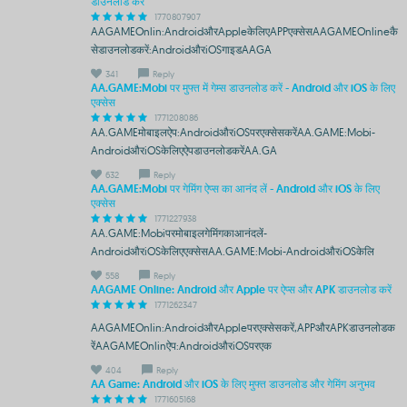
डाउनलोड करें
1770807907
AAGAMEOnlin:AndroidऔरAppleकेलिएAPPएक्सेसAAGAMEOnlineकै
सेडाउनलोडकरें:AndroidऔरiOSगाइडAAGA
341
Reply
AA.GAME:Mobi पर मुफ्त में गेम्स डाउनलोड करें - Android और iOS के लिए
एक्सेस
1771208086
AA.GAMEमोबाइलऐप:AndroidऔरiOSपरएक्सेसकरेंAA.GAME:Mobi-
AndroidऔरiOSकेलिएऐपडाउनलोडकरेंAA.GA
632
Reply
AA.GAME:Mobi पर गेमिंग ऐप्स का आनंद लें - Android और iOS के लिए
एक्सेस
1771227938
AA.GAME:Mobiपरमोबाइलगेमिंगकाआनंदलें-
AndroidऔरiOSकेलिएएक्सेसAA.GAME:Mobi-AndroidऔरiOSकेलि
558
Reply
AAGAME Online: Android और Apple पर ऐप्स और APK डाउनलोड करें
1771262347
AAGAMEOnlin:AndroidऔरAppleपरएक्सेसकरें,APPऔरAPKडाउनलोडक
रेंAAGAMEOnlinऐप:AndroidऔरiOSपरएक
404
Reply
AA Game: Android और iOS के लिए मुफ्त डाउनलोड और गेमिंग अनुभव
1771605168