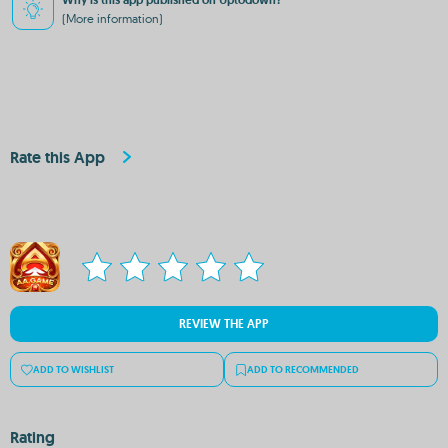
Why is this app published on Uptodown?
(More information)
Rate this App
REVIEW THE APP
ADD TO WISHLIST
ADD TO RECOMMENDED
Rating