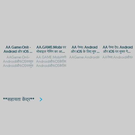
AA Game:Onli -
AA.GAME:Mobi पर
AA गेम्स: Android
AA गेम्स ऐप: Android
Android और iOS पर
मोबाइल गेमिंग का आनंद
और iOS के लिए मुफ्त
और iOS पर मुफ्त गेमिंग
मुफ्त गेमिंग ऐप
लें - Android और
गेमिंग ऐप्स
का आनंद
AAGame:Onli-
AA.GAME:Mobiपरगेम्सडाउनलोडकरें-
AAGame:AndroidऔरiOSपरमुफ्तडाउनलोडऔरएक्स
AAगेम्स:AndroidऔरiOSप
iOS के लिए एक्सेस करें
AndroidऔरiOSपरमुफ्तगेमिंगऐपAAGame:Onli-
AndroidऔरiOSकेलिएआसानएक्सेसAA.GAME:Mobi-
AndroidऔरiOSपरमुफ्तडाउनलोडAAGame:Onli
AndroidऔरiOSकेलिए
**सहायता केंद्र**