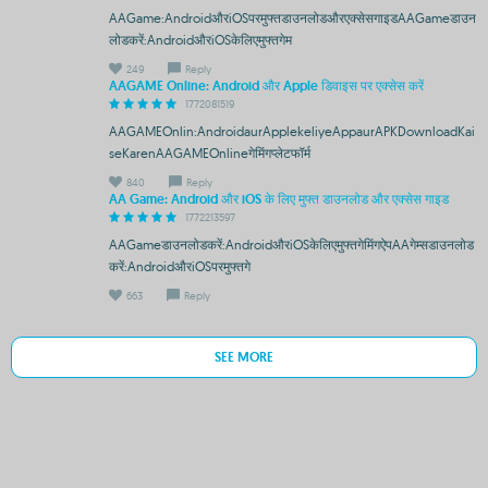
AAGame:AndroidऔरiOSपरमुफ्तडाउनलोडऔरएक्सेसगाइडAAGameडाउन
लोडकरें:AndroidऔरiOSकेलिएमुफ्तगेम
249
Reply
AAGAME Online: Android और Apple डिवाइस पर एक्सेस करें
1772081519
AAGAMEOnlin:AndroidaurApplekeliyeAppaurAPKDownloadKai
seKarenAAGAMEOnlineगेमिंगप्लेटफॉर्म
840
Reply
AA Game: Android और iOS के लिए मुफ्त डाउनलोड और एक्सेस गाइड
1772213597
AAGameडाउनलोडकरें:AndroidऔरiOSकेलिएमुफ्तगेमिंगऐपAAगेम्सडाउनलोड
करें:AndroidऔरiOSपरमुफ्तगे
663
Reply
SEE MORE