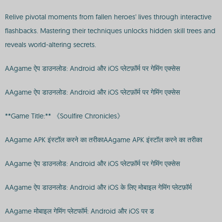
Relive pivotal moments from fallen heroes' lives through interactive
flashbacks. Mastering their techniques unlocks hidden skill trees and
reveals world-altering secrets.
AAgame ऐप डाउनलोड: Android और iOS प्लेटफ़ॉर्म पर गेमिंग एक्सेस
AAgame ऐप डाउनलोड: Android और iOS प्लेटफ़ॉर्म पर गेमिंग एक्सेस
**Game Title:** 《Soulfire Chronicles》
AAgame APK इंस्टॉल करने का तरीकाAAgame APK इंस्टॉल करने का तरीका
AAgame ऐप डाउनलोड: Android और iOS प्लेटफ़ॉर्म पर गेमिंग एक्सेस
AAgame ऐप डाउनलोड: Android और iOS के लिए मोबाइल गेमिंग प्लेटफ़ॉर्म
AAgame मोबाइल गेमिंग प्लेटफॉर्म: Android और iOS पर ड