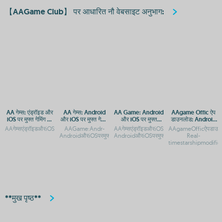
【AAGame Club】 पर आधारित नौ वेबसाइट अनुभाग:
AA गेम्स: एंड्रॉइड और
AA गेम्स: Android
AA Game: Android
AAgame Offic ऐप
iOS पर मुफ्त गेमिंग का
और iOS पर मुफ्त गेमिंग
और iOS पर मुफ्त
डाउनलोड: Android
आनंद
एप्स
डाउनलोड और एक्सेस
और iOS प्लेटफ़ॉर्म पर
AAगेम्सएंड्रॉइडऔरiOSपरमुफ्तमेंखेलनेकेलिएडाउनलोडकरेंAAगेम्सडाउनलोडकरें:AndroidऔरiOSकेलिए
AAGame:Andr-
AAगेम्सएंड्रॉइडऔरiOSपरमुफ्तमेंडाउनलोडकरेंAAगे
AAgameOfficऐपडाउनलोड
गाइड
एक्सेस गाइड
AndroidऔरiOSपरमुफ्तडाउनलोडAAGame:AndroidऔरiOSपरडाउनलो
AndroidऔरiOSपरमुफ्तगेमिंगAAG
Real-
timestarshipmodific
**मुख पृष्ठ**