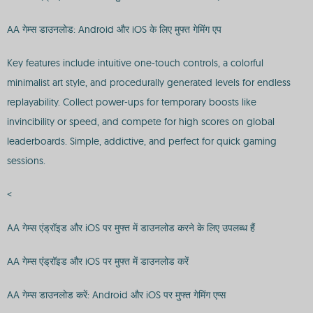
AA गेम्स डाउनलोड: Android और iOS के लिए मुफ्त गेमिंग एप
Key features include intuitive one-touch controls, a colorful
minimalist art style, and procedurally generated levels for endless
replayability. Collect power-ups for temporary boosts like
invincibility or speed, and compete for high scores on global
leaderboards. Simple, addictive, and perfect for quick gaming
sessions.
<
AA गेम्स एंड्रॉइड और iOS पर मुफ्त में डाउनलोड करने के लिए उपलब्ध हैं
AA गेम्स एंड्रॉइड और iOS पर मुफ्त में डाउनलोड करें
AA गेम्स डाउनलोड करें: Android और iOS पर मुफ्त गेमिंग एप्स