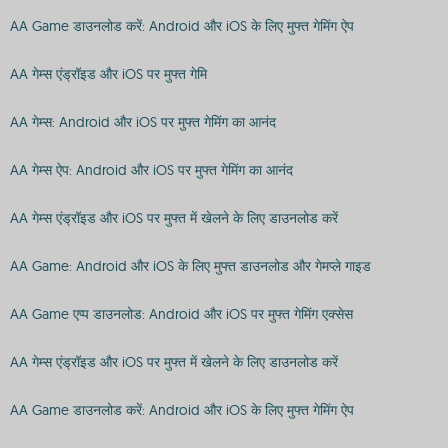
AA Game डाउनलोड करें: Android और iOS के लिए मुफ्त गेमिंग ऐप
AA गेम्स एंड्रॉइड और iOS पर मुफ्त गेमि
AA गेम्स: Android और iOS पर मुफ्त गेमिंग का आनंद
AA गेम्स ऐप: Android और iOS पर मुफ्त गेमिंग का आनंद
AA गेम्स एंड्रॉइड और iOS पर मुफ्त में खेलने के लिए डाउनलोड करें
AA Game: Android और iOS के लिए मुफ्त डाउनलोड और गेमप्ले गाइड
AA Game एप्प डाउनलोड: Android और iOS पर मुफ्त गेमिंग एक्सेस
AA गेम्स एंड्रॉइड और iOS पर मुफ्त में खेलने के लिए डाउनलोड करें
AA Game डाउनलोड करें: Android और iOS के लिए मुफ्त गेमिंग ऐप