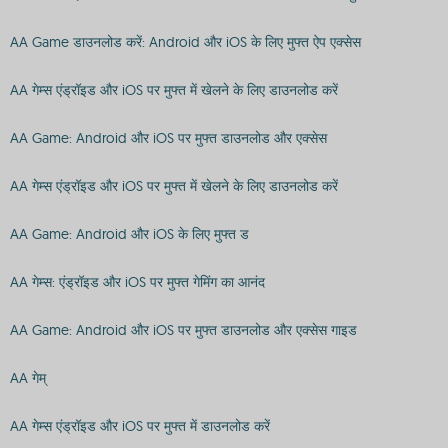
AA Game डाउनलोड करें: Android और iOS के लिए मुफ्त ऐप एक्सेस
AA गेम्स एंड्रॉइड और iOS पर मुफ्त में खेलने के लिए डाउनलोड करें
AA Game: Android और iOS पर मुफ्त डाउनलोड और एक्सेस
AA गेम्स एंड्रॉइड और iOS पर मुफ्त में खेलने के लिए डाउनलोड करें
AA Game: Android और iOS के लिए मुफ्त ड
AA गेम्स: एंड्रॉइड और iOS पर मुफ्त गेमिंग का आनंद
AA Game: Android और iOS पर मुफ्त डाउनलोड और एक्सेस गाइड
AA गेम्
AA गेम्स एंड्रॉइड और iOS पर मुफ्त में डाउनलोड करें