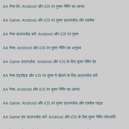
AA गेम्स ऐप: Android और iOS पर मुफ्त गेमिंग का आनंद
AA Game: Android और iOS पर मुफ्त डाउनलोड और एक्सेस
AA गेम्स डाउनलोड करें: Android और iOS पर मुफ्त
AA गेम्स: Android और iOS पर मुफ्त गेमिंग का अनुभव
AA Game डाउनलोड: Android और iOS के लिए मुफ्त गेमिंग ऐप
AA गेम्स एंड्रॉइड और iOS पर मुफ्त में खेलने के लिए डाउनलोड करें
AA गेम्स: Android और iOS पर मुफ्त गेमिंग का आनंद
AA Game: Android और iOS पर मुफ्त डाउनलोड और एक्सेस गाइड
AA Game एप्प डाउनलोड करें: Android और iOS के लिए मुफ्त गेमिंग प्लेटफॉर्म