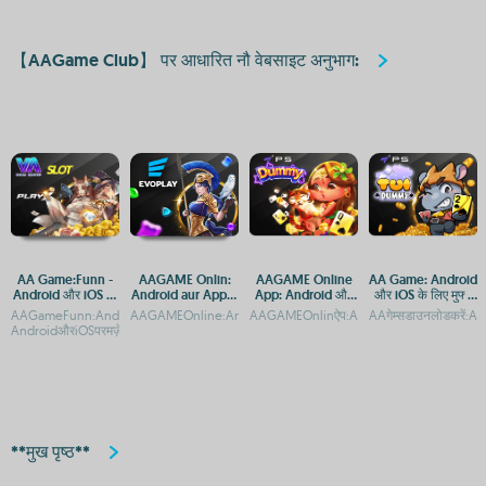
【AAGame Club】 पर आधारित नौ वेबसाइट अनुभाग:
AA Game:Funn -
AAGAME Onlin:
AAGAME Online
AA Game: Android
Android और iOS पर
Android aur Apple
App: Android और
और iOS के लिए मुफ्त
मज़ेदार गेमिंग अनुभव
ke liye App aur
iOS पर एक्सेस करें
डाउनलोड और गेमप्ले
AAGameFunn:AndroidऔरiOSपरडाउनलोडऔरएक्सेसगाइडAAGame:Funn-
AAGAMEOnline:AndroidऔरAppleपरAPKडाउनलोडकरेंAAGAMEOnl
AAGAMEOnlinऐप:AndroidऔरAppleपरएक्से
AAगेम्सडाउनलोडकरें:And
APK Download
गाइड
AndroidऔरiOSपरमज़ेदारगेमिंगअनुभव
**मुख पृष्ठ**