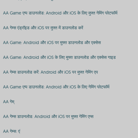
AA Game एप्प डाउनलोड: Android और iOS के लिए मुफ्त गेमिंग प्लेटफॉर्म
AA गेम्स एंड्रॉइड और iOS पर मुफ्त में डाउनलोड करें
AA Game: Android और iOS पर मुफ्त डाउनलोड और एक्सेस
AA Game: Android और iOS के लिए मुफ्त डाउनलोड और एक्सेस गाइड
AA गेम्स डाउनलोड करें: Android और iOS पर मुफ्त गेमिंग एप
AA Game एप्प डाउनलोड: Android और iOS के लिए गेमिंग प्लेटफॉर्म
AA गेम्
AA गेम्स डाउनलोड: Android और iOS पर मुफ्त गेमिंग एप्स
AA गेम्स: एं