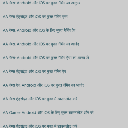
AA गेम्स: Android और iOS पर मुफ्त गेमिंग का अनुभव
AA गेम्स एंड्रॉइड और iOS पर मुफ्त गेमिंग एप्स
AA गेम्स: Android और iOS के लिए मुफ्त गेमिंग ऐप
AA गेम्स: Android और iOS पर मुफ्त गेमिंग का आनंद
AA गेम्स: Android और iOS पर मुफ्त गेमिंग ऐप्स का आनंद लें
AA गेम्स एंड्रॉइड और iOS पर मुफ्त गेमिंग ऐप
AA गेम्स ऐप: Android और iOS पर मुफ्त गेमिंग का आनंद
AA गेम्स एंड्रॉइड और iOS पर मुफ्त में डाउनलोड करें
AA Game: Android और iOS के लिए मुफ्त डाउनलोड और प्ले
AA गेम्स एंड्रॉइड और iOS पर मुफ्त में डाउनलोड करें