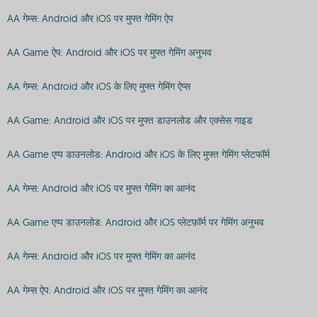
AA गेम्स: Android और iOS पर मुफ्त गेमिंग ऐप
AA Game ऐप: Android और iOS पर मुफ्त गेमिंग अनुभव
AA गेम्स: Android और iOS के लिए मुफ्त गेमिंग ऐप्स
AA Game: Android और iOS पर मुफ्त डाउनलोड और एक्सेस गाइड
AA Game एप्प डाउनलोड: Android और iOS के लिए मुफ्त गेमिंग प्लेटफॉर्म
AA गेम्स: Android और iOS पर मुफ्त गेमिंग का आनंद
AA Game एप्प डाउनलोड: Android और iOS प्लेटफ़ॉर्म पर गेमिंग अनुभव
AA गेम्स: Android और iOS पर मुफ्त गेमिंग का आनंद
AA गेम्स ऐप: Android और iOS पर मुफ्त गेमिंग का आनंद