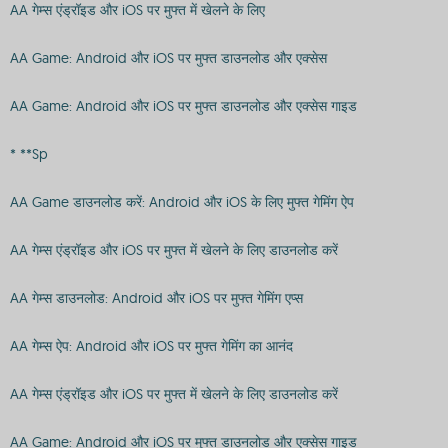
AA गेम्स एंड्रॉइड और iOS पर मुफ्त में खेलने के लिए
AA Game: Android और iOS पर मुफ्त डाउनलोड और एक्सेस
AA Game: Android और iOS पर मुफ्त डाउनलोड और एक्सेस गाइड
* **Sp
AA Game डाउनलोड करें: Android और iOS के लिए मुफ्त गेमिंग ऐप
AA गेम्स एंड्रॉइड और iOS पर मुफ्त में खेलने के लिए डाउनलोड करें
AA गेम्स डाउनलोड: Android और iOS पर मुफ्त गेमिंग एप्स
AA गेम्स ऐप: Android और iOS पर मुफ्त गेमिंग का आनंद
AA गेम्स एंड्रॉइड और iOS पर मुफ्त में खेलने के लिए डाउनलोड करें
AA Game: Android और iOS पर मुफ्त डाउनलोड और एक्सेस गाइड