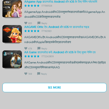
AAgame App डाउनलोड: Android और iOS के लिए गेमिंग प्लेटफॉर्म
1771561526
AAgameApp:AndroidऔरiOSपरमुफ्तगेमडाउनलोडकरेंAAgameApp:An
droidऔरiOSकेलिएमुफ्तडाउनलोड
820
Reply
AAGAME Offic ऐप: Android और iOS पर डाउनलोड गाइड
1771621821
AAGAMEOfficऐप:AndroidऔरiOSपरमुफ्तडाउनलोडAAGAMEOfficऐप:A
ndroidऔरAppleडिवाइसकेलिएडाउनलोडगा
474
Reply
AA Game डाउनलोड करें: Android और iOS के लिए मुफ्त गेमिंग एप
1772242809
AAGame:AndroidऔरiOSपरमुफ्तडाउनलोडऔरएक्सेसगाइडAAगेम्स:एंड्रॉइड
औरiOSपरमुफ्तगेमिंगकाआनंदAAG
749
Reply
SEE MORE