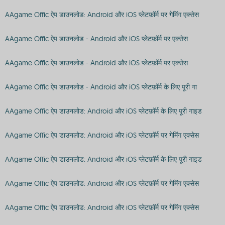
AAgame Offic ऐप डाउनलोड: Android और iOS प्लेटफ़ॉर्म पर गेमिंग एक्सेस
AAgame Offic ऐप डाउनलोड - Android और iOS प्लेटफ़ॉर्म पर एक्सेस
AAgame Offic ऐप डाउनलोड - Android और iOS प्लेटफ़ॉर्म पर एक्सेस
AAgame Offic ऐप डाउनलोड - Android और iOS प्लेटफ़ॉर्म के लिए पूरी गा
AAgame Offic ऐप डाउनलोड: Android और iOS प्लेटफ़ॉर्म के लिए पूरी गाइड
AAgame Offic ऐप डाउनलोड: Android और iOS प्लेटफ़ॉर्म पर गेमिंग एक्सेस
AAgame Offic ऐप डाउनलोड: Android और iOS प्लेटफ़ॉर्म के लिए पूरी गाइड
AAgame Offic ऐप डाउनलोड: Android और iOS प्लेटफ़ॉर्म पर गेमिंग एक्सेस
AAgame Offic ऐप डाउनलोड: Android और iOS प्लेटफ़ॉर्म पर गेमिंग एक्सेस