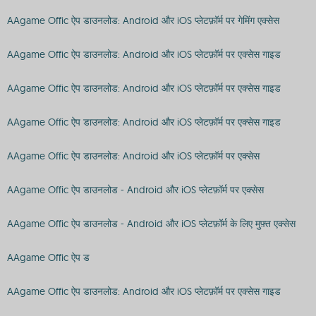
AAgame Offic ऐप डाउनलोड: Android और iOS प्लेटफ़ॉर्म पर गेमिंग एक्सेस
AAgame Offic ऐप डाउनलोड: Android और iOS प्लेटफ़ॉर्म पर एक्सेस गाइड
AAgame Offic ऐप डाउनलोड: Android और iOS प्लेटफ़ॉर्म पर एक्सेस गाइड
AAgame Offic ऐप डाउनलोड: Android और iOS प्लेटफ़ॉर्म पर एक्सेस गाइड
AAgame Offic ऐप डाउनलोड: Android और iOS प्लेटफ़ॉर्म पर एक्सेस
AAgame Offic ऐप डाउनलोड - Android और iOS प्लेटफ़ॉर्म पर एक्सेस
AAgame Offic ऐप डाउनलोड - Android और iOS प्लेटफ़ॉर्म के लिए मुफ़्त एक्सेस
AAgame Offic ऐप ड
AAgame Offic ऐप डाउनलोड: Android और iOS प्लेटफ़ॉर्म पर एक्सेस गाइड