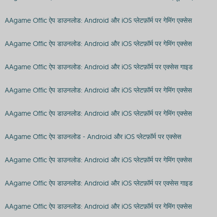
AAgame Offic ऐप डाउनलोड: Android और iOS प्लेटफ़ॉर्म पर गेमिंग एक्सेस
AAgame Offic ऐप डाउनलोड: Android और iOS प्लेटफ़ॉर्म पर गेमिंग एक्सेस
AAgame Offic ऐप डाउनलोड: Android और iOS प्लेटफ़ॉर्म पर एक्सेस गाइड
AAgame Offic ऐप डाउनलोड: Android और iOS प्लेटफ़ॉर्म पर गेमिंग एक्सेस
AAgame Offic ऐप डाउनलोड: Android और iOS प्लेटफ़ॉर्म पर गेमिंग एक्सेस
AAgame Offic ऐप डाउनलोड - Android और iOS प्लेटफ़ॉर्म पर एक्सेस
AAgame Offic ऐप डाउनलोड: Android और iOS प्लेटफ़ॉर्म पर गेमिंग एक्सेस
AAgame Offic ऐप डाउनलोड: Android और iOS प्लेटफ़ॉर्म पर एक्सेस गाइड
AAgame Offic ऐप डाउनलोड: Android और iOS प्लेटफ़ॉर्म पर गेमिंग एक्सेस