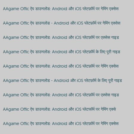
AAgame Offic ऐप डाउनलोड: Android और iOS प्लेटफ़ॉर्म पर गेमिंग एक्सेस
AAgame Offic ऐप डाउनलोड - Android और iOS प्लेटफ़ॉर्म पर गेमिंग एक्सेस
AAgame Offic ऐप डाउनलोड: Android और iOS प्लेटफ़ॉर्म पर एक्सेस गाइड
AAgame Offic ऐप डाउनलोड: Android और iOS प्लेटफ़ॉर्म के लिए पूरी गाइड
AAgame Offic ऐप डाउनलोड: Android और iOS प्लेटफ़ॉर्म पर गेमिंग एक्सेस
AAgame Offic ऐप डाउनलोड - Android और iOS प्लेटफ़ॉर्म के लिए पूरी गाइड
AAgame Offic ऐप डाउनलोड: Android और iOS प्लेटफ़ॉर्म पर एक्सेस गाइड
AAgame Offic ऐप डाउनलोड: Android और iOS प्लेटफॉर्म पर गेमिंग एक्से
AAgame Offic ऐप डाउनलोड: Android और iOS प्लेटफ़ॉर्म पर गेमिंग एक्सेस