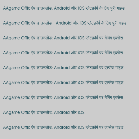
AAgame Offic ऐप डाउनलोड: Android और iOS प्लेटफ़ॉर्म के लिए पूरी गाइड
AAgame Offic ऐप डाउनलोड - Android और iOS प्लेटफ़ॉर्म के लिए पूरी गाइड
AAgame Offic ऐप डाउनलोड: Android और iOS प्लेटफ़ॉर्म पर गेमिंग एक्सेस
AAgame Offic ऐप डाउनलोड: Android और iOS प्लेटफ़ॉर्म पर गेमिंग एक्सेस
AAgame Offic ऐप डाउनलोड: Android और iOS प्लेटफ़ॉर्म पर एक्सेस गाइड
AAgame Offic ऐप डाउनलोड: Android और iOS प्लेटफ़ॉर्म पर एक्सेस गाइड
AAgame Offic ऐप डाउनलोड: Android और iOS प्लेटफ़ॉर्म पर गेमिंग एक्सेस
AAgame Offic ऐप डाउनलोड: Android और iOS
AAgame Offic ऐप डाउनलोड: Android और iOS प्लेटफ़ॉर्म पर एक्सेस गाइड