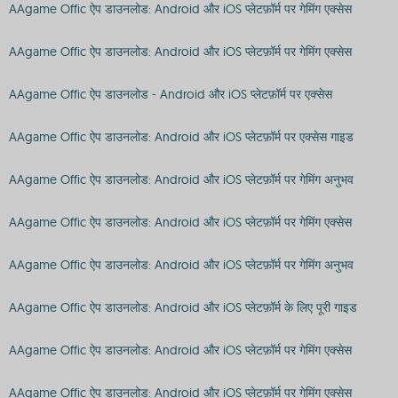
AAgame Offic ऐप डाउनलोड: Android और iOS प्लेटफ़ॉर्म पर गेमिंग एक्सेस
AAgame Offic ऐप डाउनलोड: Android और iOS प्लेटफ़ॉर्म पर गेमिंग एक्सेस
AAgame Offic ऐप डाउनलोड - Android और iOS प्लेटफ़ॉर्म पर एक्सेस
AAgame Offic ऐप डाउनलोड: Android और iOS प्लेटफ़ॉर्म पर एक्सेस गाइड
AAgame Offic ऐप डाउनलोड: Android और iOS प्लेटफ़ॉर्म पर गेमिंग अनुभव
AAgame Offic ऐप डाउनलोड: Android और iOS प्लेटफ़ॉर्म पर गेमिंग एक्सेस
AAgame Offic ऐप डाउनलोड: Android और iOS प्लेटफ़ॉर्म पर गेमिंग अनुभव
AAgame Offic ऐप डाउनलोड: Android और iOS प्लेटफ़ॉर्म के लिए पूरी गाइड
AAgame Offic ऐप डाउनलोड: Android और iOS प्लेटफ़ॉर्म पर गेमिंग एक्सेस
AAgame Offic ऐप डाउनलोड: Android और iOS प्लेटफ़ॉर्म पर गेमिंग एक्सेस