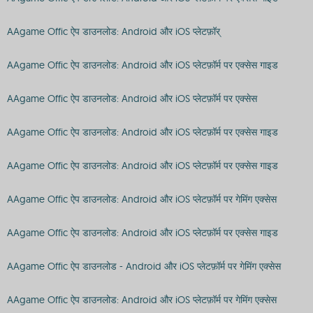
AAgame Offic ऐप डाउनलोड: Android और iOS प्लेटफ़ॉर्
AAgame Offic ऐप डाउनलोड: Android और iOS प्लेटफ़ॉर्म पर एक्सेस गाइड
AAgame Offic ऐप डाउनलोड: Android और iOS प्लेटफ़ॉर्म पर एक्सेस
AAgame Offic ऐप डाउनलोड: Android और iOS प्लेटफ़ॉर्म पर एक्सेस गाइड
AAgame Offic ऐप डाउनलोड: Android और iOS प्लेटफ़ॉर्म पर एक्सेस गाइड
AAgame Offic ऐप डाउनलोड: Android और iOS प्लेटफ़ॉर्म पर गेमिंग एक्सेस
AAgame Offic ऐप डाउनलोड: Android और iOS प्लेटफ़ॉर्म पर एक्सेस गाइड
AAgame Offic ऐप डाउनलोड - Android और iOS प्लेटफ़ॉर्म पर गेमिंग एक्सेस
AAgame Offic ऐप डाउनलोड: Android और iOS प्लेटफ़ॉर्म पर गेमिंग एक्सेस