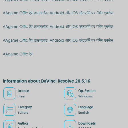
AAgame Offic ऐप डाउनलोड: Android और iOS प्लेटफ़ॉर्म पर गेमिंग एक्सेस
AAgame Offic ऐप डाउनलोड: Android और iOS प्लेटफ़ॉर्म पर गेमिंग एक्सेस
AAgame Offic ऐप डाउनलोड: Android और iOS प्लेटफ़ॉर्म पर गेमिंग एक्सेस
AAgame Offic ऐप
Information about DaVinci Resolve 20.3.1.6
License
Op. System
Free
Windows
Category
Language
Editors
English
Author
Downloads