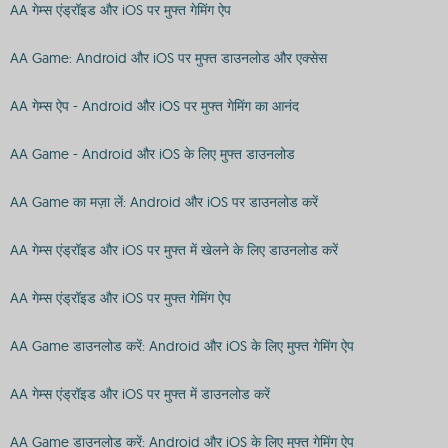
AA गेम्स एंड्रॉइड और iOS पर मुफ्त गेमिंग ऐप
AA Game: Android और iOS पर मुफ्त डाउनलोड और एक्सेस
AA गेम्स ऐप - Android और iOS पर मुफ्त गेमिंग का आनंद
AA Game - Android और iOS के लिए मुफ्त डाउनलोड
AA Game का मज़ा लें: Android और iOS पर डाउनलोड करें
AA गेम्स एंड्रॉइड और iOS पर मुफ्त में खेलने के लिए डाउनलोड करें
AA गेम्स एंड्रॉइड और iOS पर मुफ्त गेमिंग ऐप
AA Game डाउनलोड करें: Android और iOS के लिए मुफ्त गेमिंग ऐप
AA गेम्स एंड्रॉइड और iOS पर मुफ्त में डाउनलोड करें
AA Game डाउनलोड करें: Android और iOS के लिए मुफ्त गेमिंग ऐप