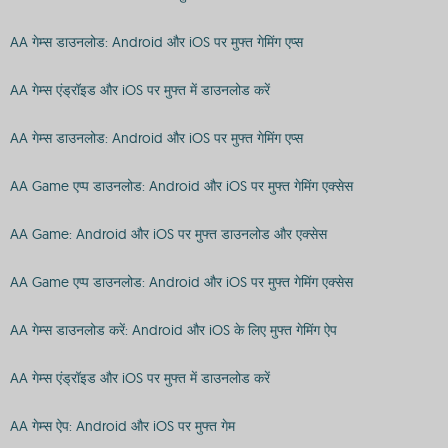
AA गेम्स डाउनलोड: Android और iOS पर मुफ्त गेमिंग एप्स
AA गेम्स एंड्रॉइड और iOS पर मुफ्त में डाउनलोड करें
AA गेम्स डाउनलोड: Android और iOS पर मुफ्त गेमिंग एप्स
AA Game एप्प डाउनलोड: Android और iOS पर मुफ्त गेमिंग एक्सेस
AA Game: Android और iOS पर मुफ्त डाउनलोड और एक्सेस
AA Game एप्प डाउनलोड: Android और iOS पर मुफ्त गेमिंग एक्सेस
AA गेम्स डाउनलोड करें: Android और iOS के लिए मुफ्त गेमिंग ऐप
AA गेम्स एंड्रॉइड और iOS पर मुफ्त में डाउनलोड करें
AA गेम्स ऐप: Android और iOS पर मुफ्त गेम