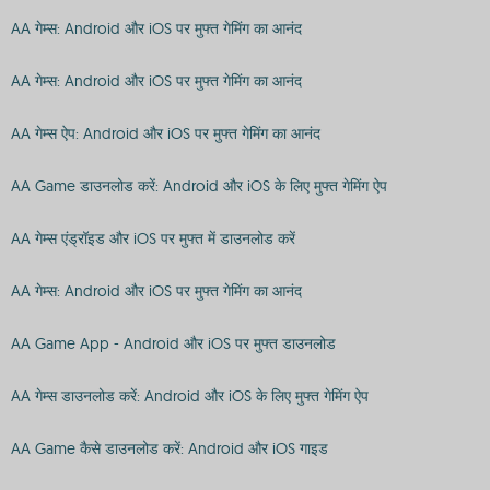
AA गेम्स: Android और iOS पर मुफ्त गेमिंग का आनंद
AA गेम्स: Android और iOS पर मुफ्त गेमिंग का आनंद
AA गेम्स ऐप: Android और iOS पर मुफ्त गेमिंग का आनंद
AA Game डाउनलोड करें: Android और iOS के लिए मुफ्त गेमिंग ऐप
AA गेम्स एंड्रॉइड और iOS पर मुफ्त में डाउनलोड करें
AA गेम्स: Android और iOS पर मुफ्त गेमिंग का आनंद
AA Game App - Android और iOS पर मुफ्त डाउनलोड
AA गेम्स डाउनलोड करें: Android और iOS के लिए मुफ्त गेमिंग ऐप
AA Game कैसे डाउनलोड करें: Android और iOS गाइड