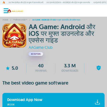
AA गेम्स एंड्रॉइड और IOS पर मुफ्त में डाउनलोड करें
AA GAME:DOWN - ANDROID और IOS पर मुफ्त डाउनलोड
AAGAME OFFIC ऐप ड
HOME
/
**नवीनतम अपडेट**
/
AA GAME: ANDROID और IOS पर मुफ्त डाउनलोड और एक्सेस गाइड
AA Game: Android और
iOS पर मुफ्त डाउनलोड और
एक्सेस गाइड
AAGame Club
#2
EDITORS
40
3.3 M
5.0
reviews
downloads
The best video game software
Download App Now
20.3.1.6