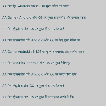
AA गेम्स ऐप: Android और iOS पर मुफ्त गेमिंग का आनंद
AA Game - Android और iOS पर मुफ्त डाउनलोड और एक्सेस गाइड
AA गेम्स एंड्रॉइड और iOS पर मुफ्त में डाउनलोड करें
AA गेम्स डाउनलोड करें: Android और iOS के लिए मुफ्त गेमिंग ऐप
AA Game: Android और iOS पर मुफ्त डाउनलोड और एक्सेस गाइड
AA गेम्स डाउनलोड: Android और iOS पर मुफ्त गेमिंग ऐप
AA गेम्स डाउनलोड करें: Android और iOS पर मुफ्त गेमिंग एप्स
AA गेम्स एंड्रॉइड और iOS पर मुफ्त में डाउनलोड करें
AA गेम्स एंड्रॉइड और iOS पर मुफ्त में डाउनलोड करने के लिए