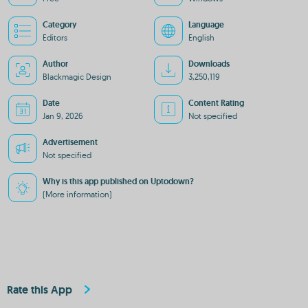
Category
Language
Editors
English
Author
Downloads
Blackmagic Design
3,250,119
Date
Content Rating
Jan 9, 2026
Not specified
Advertisement
Not specified
Why is this app published on Uptodown?
(More information)
Rate this App