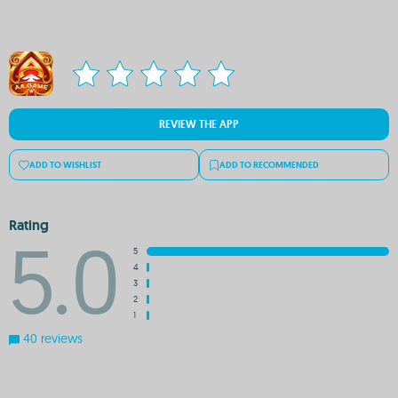
REVIEW THE APP
ADD TO WISHLIST
ADD TO RECOMMENDED
Rating
5.0
5
4
3
2
1
40 reviews