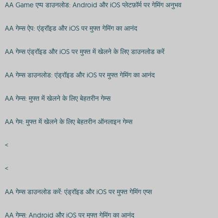
AA Game एप्प डाउनलोड: Android और iOS प्लेटफ़ॉर्म पर गेमिंग अनुभव
AA गेम्स ऐप: एंड्रॉइड और iOS पर मुफ्त गेमिंग का आनंद
AA गेम्स एंड्रॉइड और iOS पर मुफ्त में खेलने के लिए डाउनलोड करें
AA गेम्स डाउनलोड: एंड्रॉइड और iOS पर मुफ्त गेमिंग का आनंद
AA गेम्स: मुफ्त में खेलने के लिए बेहतरीन गेम्स
AA गेम: मुफ्त में खेलने के लिए बेहतरीन ऑनलाइन गेम्स
<
<
AA गेम्स डाउनलोड करें: एंड्रॉइड और iOS पर मुफ्त गेमिंग एप्स
AA गेम्स: Android और iOS पर मुफ्त गेमिंग का आनंद