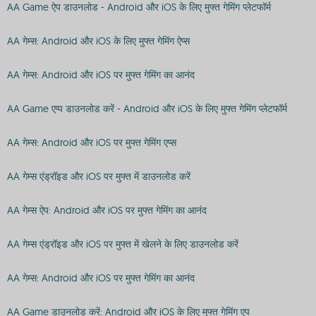
AA Game ऐप डाउनलोड - Android और iOS के लिए मुफ्त गेमिंग प्लेटफॉर्म
AA गेम्स: Android और iOS के लिए मुफ्त गेमिंग ऐप्स
AA गेम्स: Android और iOS पर मुफ्त गेमिंग का आनंद
AA Game एप्प डाउनलोड करें - Android और iOS के लिए मुफ्त गेमिंग प्लेटफॉर्म
AA गेम्स: Android और iOS पर मुफ्त गेमिंग एप्स
AA गेम्स एंड्रॉइड और iOS पर मुफ्त में डाउनलोड करें
AA गेम्स ऐप: Android और iOS पर मुफ्त गेमिंग का आनंद
AA गेम्स एंड्रॉइड और iOS पर मुफ्त में खेलने के लिए डाउनलोड करें
AA गेम्स: Android और iOS पर मुफ्त गेमिंग का आनंद
AA Game डाउनलोड करें: Android और iOS के लिए मुफ्त गेमिंग एप