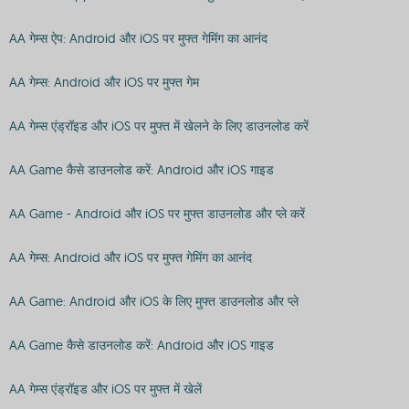
AA गेम्स ऐप: Android और iOS पर मुफ्त गेमिंग का आनंद
AA गेम्स: Android और iOS पर मुफ्त गेम
AA गेम्स एंड्रॉइड और iOS पर मुफ्त में खेलने के लिए डाउनलोड करें
AA Game कैसे डाउनलोड करें: Android और iOS गाइड
AA Game - Android और iOS पर मुफ्त डाउनलोड और प्ले करें
AA गेम्स: Android और iOS पर मुफ्त गेमिंग का आनंद
AA Game: Android और iOS के लिए मुफ्त डाउनलोड और प्ले
AA Game कैसे डाउनलोड करें: Android और iOS गाइड
AA गेम्स एंड्रॉइड और iOS पर मुफ्त में खेलें