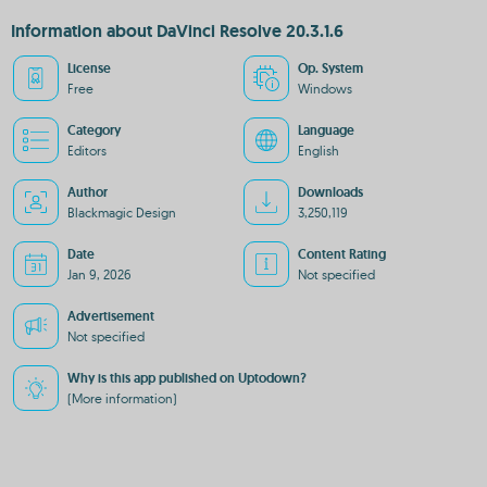
Information about DaVinci Resolve 20.3.1.6
License
Op. System
Free
Windows
Category
Language
Editors
English
Author
Downloads
Blackmagic Design
3,250,119
Date
Content Rating
Jan 9, 2026
Not specified
Advertisement
Not specified
Why is this app published on Uptodown?
(More information)