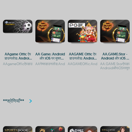
AAgame Offic ऐप
AA Game: Android
AAGAME Offic ऐप
AA.GAME:Stor -
डाउनलोड: Android
और iOS पर मुफ्त
डाउनलोड: Android
Android और iOS के
और iOS प्लेटफ़ॉर्म पर
डाउनलोड और एक्सेस
और iOS प्लेटफ़ॉर्म
लिए मुफ्त गेम एक्सेस
AAgameOfficऐपडाउनलोड:AndroidऔरiOSप्लेटफ़ॉर्मपरगेमिंगएक्सेसAAgameOfficऐपडाउनलोड:
AAगेम्सडाउनलोड:AndroidऔरiOSपरमुफ्तगेमिंगएप्सAAGameडाउनलोडकरें
AAGAMEOffic:AndroidऔरiOSकेलिएऑफिशिय
AA.GAME:Storऐपडाउन
गेमिंग एक्सेस
गाइड
गाइड
AndroidऔरiOSपरमुफ्त
**श्रेणियाँ**