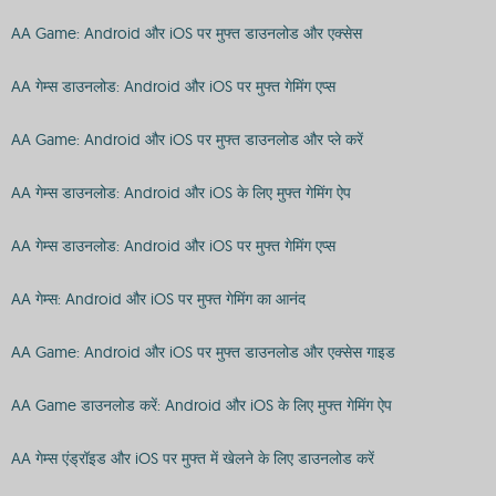
AA Game: Android और iOS पर मुफ्त डाउनलोड और एक्सेस
AA गेम्स डाउनलोड: Android और iOS पर मुफ्त गेमिंग एप्स
AA Game: Android और iOS पर मुफ्त डाउनलोड और प्ले करें
AA गेम्स डाउनलोड: Android और iOS के लिए मुफ्त गेमिंग ऐप
AA गेम्स डाउनलोड: Android और iOS पर मुफ्त गेमिंग एप्स
AA गेम्स: Android और iOS पर मुफ्त गेमिंग का आनंद
AA Game: Android और iOS पर मुफ्त डाउनलोड और एक्सेस गाइड
AA Game डाउनलोड करें: Android और iOS के लिए मुफ्त गेमिंग ऐप
AA गेम्स एंड्रॉइड और iOS पर मुफ्त में खेलने के लिए डाउनलोड करें