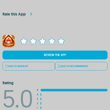
Rate this App
REVIEW THE APP
ADD TO WISHLIST
ADD TO RECOMMENDED
Rating
5.0
5
4
3
2
1