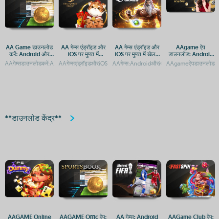
AA Game डाउनलोड
AA गेम्स एंड्रॉइड और
AA गेम्स एंड्रॉइड और
AAgame ऐप
करें: Android और
iOS पर मुफ्त में
iOS पर मुफ्त में खेलने
डाउनलोड: Android
iOS के लिए मुफ्त गेमिंग
डाउनलोड करें
के लिए डाउनलोड करें
और iOS प्लेटफ़ॉर्म पर
AAगेम्सडाउनलोडकरें:AndroidऔरiOSपरमुफ्तगेमिंगकाआनंद
AAगेम्सएंड्रॉइडऔरiOSपरमुफ्तगेमिंगएप्सAAगेम्सएंड्रॉइडऔरiOSपरमुफ्तगेमिंग
AAगेम्स:AndroidऔरiOSकेलिएमुफ्तगेमिंगऐपAAग
AAgameऐपडाउनलोड:And
ऐप
गेमिंग एक्सेस
**डाउनलोड केंद्र**
AAGAME Online
AAGAME Offic ऐप:
AA गेम्स: Android
AAGame Club ऐप: