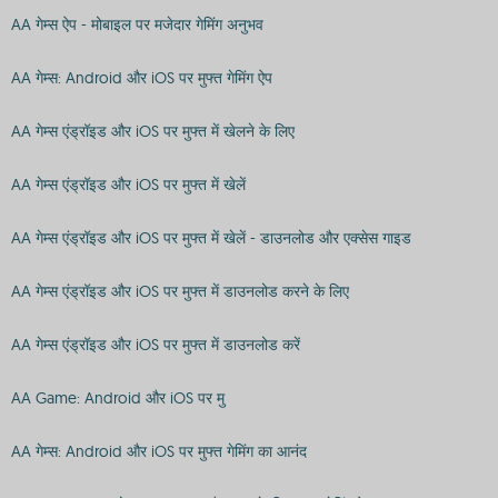
AA गेम्स ऐप - मोबाइल पर मजेदार गेमिंग अनुभव
AA गेम्स: Android और iOS पर मुफ्त गेमिंग ऐप
AA गेम्स एंड्रॉइड और iOS पर मुफ्त में खेलने के लिए
AA गेम्स एंड्रॉइड और iOS पर मुफ्त में खेलें
AA गेम्स एंड्रॉइड और iOS पर मुफ्त में खेलें - डाउनलोड और एक्सेस गाइड
AA गेम्स एंड्रॉइड और iOS पर मुफ्त में डाउनलोड करने के लिए
AA गेम्स एंड्रॉइड और iOS पर मुफ्त में डाउनलोड करें
AA Game: Android और iOS पर मु
AA गेम्स: Android और iOS पर मुफ्त गेमिंग का आनंद