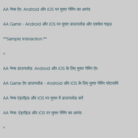
AA गेम्स ऐप: Android और iOS पर मुफ्त गेमिंग का आनंद
AA Game - Android और iOS पर मुफ्त डाउनलोड और एक्सेस गाइड
**Sample Interaction:**
<
AA गेम्स डाउनलोड: Android और iOS के लिए मुफ्त गेमिंग ऐप
AA Game ऐप डाउनलोड - Android और iOS के लिए मुफ्त गेमिंग प्लेटफॉर्म
AA गेम्स एंड्रॉइड और iOS पर मुफ्त में डाउनलोड करें
AA गेम्स: एंड्रॉइड और iOS पर मुफ्त गेमिंग का आनंद
<