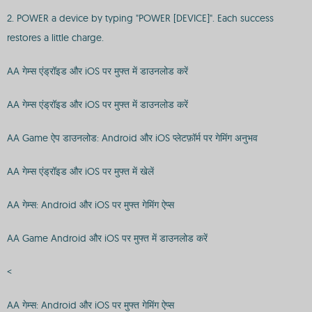
2. POWER a device by typing "POWER [DEVICE]". Each success
restores a little charge.
AA गेम्स एंड्रॉइड और iOS पर मुफ्त में डाउनलोड करें
AA गेम्स एंड्रॉइड और iOS पर मुफ्त में डाउनलोड करें
AA Game ऐप डाउनलोड: Android और iOS प्लेटफ़ॉर्म पर गेमिंग अनुभव
AA गेम्स एंड्रॉइड और iOS पर मुफ्त में खेलें
AA गेम्स: Android और iOS पर मुफ्त गेमिंग ऐप्स
AA Game Android और iOS पर मुफ्त में डाउनलोड करें
<
AA गेम्स: Android और iOS पर मुफ्त गेमिंग ऐप्स