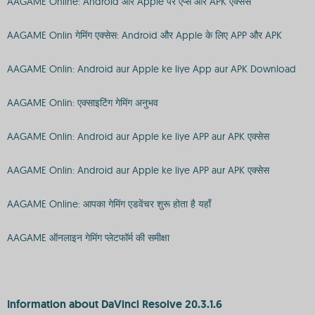
AAGAME Online: Android और Apple पर ऐप्स और APK एक्सेस
AAGAME Onlin गेमिंग एक्सेस: Android और Apple के लिए APP और APK
AAGAME Onlin: Android aur Apple ke liye App aur APK Download
AAGAME Onlin: एक्साइटिंग गेमिंग अनुभव
AAGAME Onlin: Android aur Apple ke liye APP aur APK एक्सेस
AAGAME Onlin: Android aur Apple ke liye APP aur APK एक्सेस
AAGAME Online: आपका गेमिंग एडवेंचर शुरू होता है यहाँ
AAGAME ऑनलाइन गेमिंग प्लेटफॉर्म की समीक्षा
Information about DaVinci Resolve 20.3.1.6