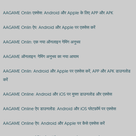
AAGAME Onlin एक्सेस: Android और Apple के लिए APP और APK
AAGAME Onlin ऐप: Android और Apple पर एक्सेस करें
AAGAME Onlin: एक नया ऑनलाइन गेमिंग अनुभव
AAGAME ऑनलाइन: गेमिंग अनुभव का नया आयाम
AAGAME Onlin: Android और Apple पर एक्सेस करें, APP और APK डाउनलोड
करें
AAGAME Online: Android और iOS पर मुफ्त डाउनलोड और एक्सेस
AAGAME Online ऐप डाउनलोड: Android और iOS प्लेटफ़ॉर्म पर एक्सेस
AAGAME Online ऐप: Android और Apple पर कैसे एक्सेस करें