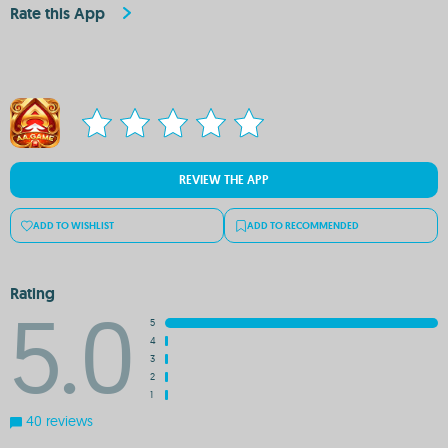
Rate this App
REVIEW THE APP
ADD TO WISHLIST
ADD TO RECOMMENDED
Rating
5.0
5
4
3
2
1
40 reviews