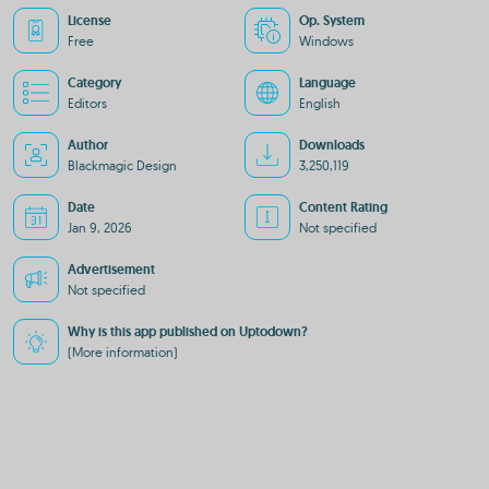
License
Op. System
Free
Windows
Category
Language
Editors
English
Author
Downloads
Blackmagic Design
3,250,119
Date
Content Rating
Jan 9, 2026
Not specified
Advertisement
Not specified
Why is this app published on Uptodown?
(More information)