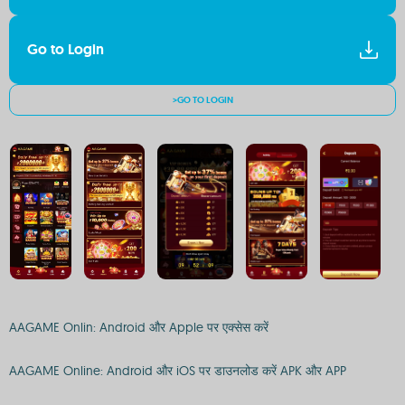
Go to Login
>GO TO LOGIN
AAGAME Onlin: Android और Apple पर एक्सेस करें
AAGAME Online: Android और iOS पर डाउनलोड करें APK और APP