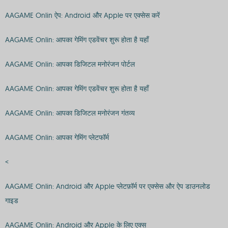
AAGAME Onlin ऐप: Android और Apple पर एक्सेस करें
AAGAME Onlin: आपका गेमिंग एडवेंचर शुरू होता है यहाँ
AAGAME Onlin: आपका डिजिटल मनोरंजन पोर्टल
AAGAME Onlin: आपका गेमिंग एडवेंचर शुरू होता है यहाँ
AAGAME Onlin: आपका डिजिटल मनोरंजन गंतव्य
AAGAME Onlin: आपका गेमिंग प्लेटफॉर्म
<
AAGAME Onlin: Android और Apple प्लेटफ़ॉर्म पर एक्सेस और ऐप डाउनलोड
गाइड
AAGAME Onlin: Android और Apple के लिए एक्स