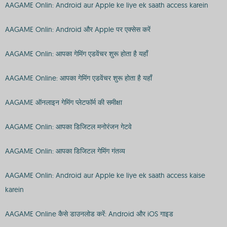
AAGAME Onlin: Android aur Apple ke liye ek saath access karein
AAGAME Onlin: Android और Apple पर एक्सेस करें
AAGAME Onlin: आपका गेमिंग एडवेंचर शुरू होता है यहाँ
AAGAME Online: आपका गेमिंग एडवेंचर शुरू होता है यहाँ
AAGAME ऑनलाइन गेमिंग प्लेटफॉर्म की समीक्षा
AAGAME Onlin: आपका डिजिटल मनोरंजन गेटवे
AAGAME Onlin: आपका डिजिटल गेमिंग गंतव्य
AAGAME Onlin: Android aur Apple ke liye ek saath access kaise
karein
AAGAME Online कैसे डाउनलोड करें: Android और iOS गाइड