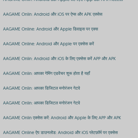
AAGAME Onlin: Android और iOS पर ऐप्स और APK एक्सेस
AAGAME Online: Android और Apple डिवाइस पर एक्स
AAGAME Online: Android और Apple पर एक्सेस करें
AAGAME Onlin: Android और iOS के लिए एक्सेस करें APP और APK
AAGAME Onlin: आपका गेमिंग एडवेंचर शुरू होता है यहाँ
AAGAME Onlin: आपका डिजिटल मनोरंजन गेटवे
AAGAME Onlin: आपका डिजिटल मनोरंजन गेटवे
AAGAME Onlin एक्सेस करें: Android और Apple के लिए APP और APK
AAGAME Online ऐप डाउनलोड: Android और iOS प्लेटफ़ॉर्म पर एक्सेस