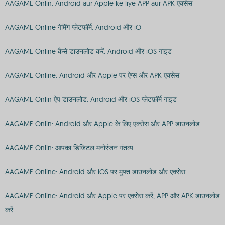
AAGAME Onlin: Android aur Apple ke liye APP aur APK एक्सेस
AAGAME Online गेमिंग प्लेटफॉर्म: Android और iO
AAGAME Online कैसे डाउनलोड करें: Android और iOS गाइड
AAGAME Online: Android और Apple पर ऐप्स और APK एक्सेस
AAGAME Onlin ऐप डाउनलोड: Android और iOS प्लेटफ़ॉर्म गाइड
AAGAME Onlin: Android और Apple के लिए एक्सेस और APP डाउनलोड
AAGAME Onlin: आपका डिजिटल मनोरंजन गंतव्य
AAGAME Online: Android और iOS पर मुफ्त डाउनलोड और एक्सेस
AAGAME Online: Android और Apple पर एक्सेस करें, APP और APK डाउनलोड
करें