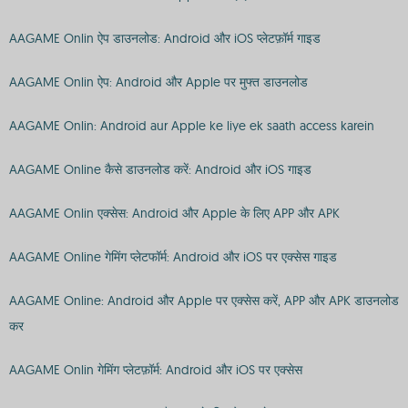
AAGAME Onlin ऐप डाउनलोड: Android और iOS प्लेटफ़ॉर्म गाइड
AAGAME Onlin ऐप: Android और Apple पर मुफ्त डाउनलोड
AAGAME Onlin: Android aur Apple ke liye ek saath access karein
AAGAME Online कैसे डाउनलोड करें: Android और iOS गाइड
AAGAME Onlin एक्सेस: Android और Apple के लिए APP और APK
AAGAME Online गेमिंग प्लेटफॉर्म: Android और iOS पर एक्सेस गाइड
AAGAME Online: Android और Apple पर एक्सेस करें, APP और APK डाउनलोड
कर
AAGAME Onlin गेमिंग प्लेटफ़ॉर्म: Android और iOS पर एक्सेस