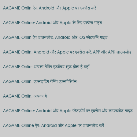
AAGAME Onlin ऐप: Android और Apple पर एक्सेस करें
AAGAME Online: Android और Apple के लिए एक्सेस गाइड
AAGAME Onlin ऐप डाउनलोड: Android और iOS प्लेटफ़ॉर्म गाइड
AAGAME Onlin: Android और Apple पर एक्सेस करें, APP और APK डाउनलोड
AAGAME Onlin: आपका गेमिंग एडवेंचर शुरू होता है यहाँ
AAGAME Onlin: एक्साइटिंग गेमिंग एक्सपीरियंस
AAGAME Onlin: आपका गे
AAGAME Online: Android और Apple प्लेटफ़ॉर्म पर एक्सेस और डाउनलोड गाइड
AAGAME Online ऐप: Android और Apple पर डाउनलोड करें