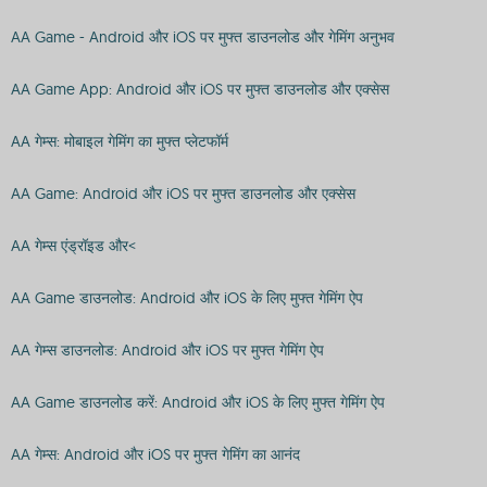
AA Game - Android और iOS पर मुफ्त डाउनलोड और गेमिंग अनुभव
AA Game App: Android और iOS पर मुफ्त डाउनलोड और एक्सेस
AA गेम्स: मोबाइल गेमिंग का मुफ्त प्लेटफॉर्म
AA Game: Android और iOS पर मुफ्त डाउनलोड और एक्सेस
AA गेम्स एंड्रॉइड और<
AA Game डाउनलोड: Android और iOS के लिए मुफ्त गेमिंग ऐप
AA गेम्स डाउनलोड: Android और iOS पर मुफ्त गेमिंग ऐप
AA Game डाउनलोड करें: Android और iOS के लिए मुफ्त गेमिंग ऐप
AA गेम्स: Android और iOS पर मुफ्त गेमिंग का आनंद