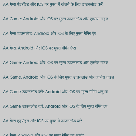
AA गेम्स एंड्रॉइड और iOS पर मुफ्त में खेलने के लिए डाउनलोड करें
AA Game: Android और iOS पर मुफ्त डाउनलोड और एक्सेस गाइड
AA गेम्स डाउनलोड: Android और iOS के लिए मुफ्त गेमिंग ऐप
AA गेम्स: Android और iOS पर मुफ्त गेमिंग ऐप्स
AA Game: Android और iOS पर मुफ्त डाउनलोड और एक्सेस गाइड
AA Game: Android और iOS के लिए मुफ्त डाउनलोड और एक्सेस गाइड
AA Game डाउनलोड करें: Android और iOS पर मुफ्त गेमिंग अनुभव
AA Game डाउनलोड करें: Android और iOS के लिए मुफ्त गेमिंग एप
AA गेम्स एंड्रॉइड और iOS पर मुफ्त में डाउनलोड करें
AA गेम्स: Android और iOS पर मुफ्त गेमिंग का आनंद