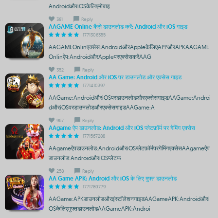
AndroidऔरiOSकेलिएमोबाइ
381
Reply
AAGAME Online कैसे डाउनलोड करें: Android और iOS गाइड
1771306355
AAGAMEOnlinएक्सेस:AndroidऔरAppleकेलिएAPPऔरAPKAAGAME
Onlinऐप:AndroidऔरAppleपरएक्सेसकरेंAAG
352
Reply
AA Game: Android और iOS पर डाउनलोड और एक्सेस गाइड
1771410397
AAGame:AndroidऔरiOSपरडाउनलोडऔरएक्सेसगाइडAAGame:Androi
dऔरiOSपरडाउनलोडऔरएक्सेसगाइडAAGame:A
967
Reply
AAgame ऐप डाउनलोड: Android और iOS प्लेटफ़ॉर्म पर गेमिंग एक्सेस
1771567288
AAgameऐपडाउनलोड:AndroidऔरiOSप्लेटफ़ॉर्मपरगेमिंगएक्सेसAAgameऐप
डाउनलोड:AndroidऔरiOSप्लेटफ़
258
Reply
AA Game APK: Android और iOS के लिए मुफ्त डाउनलोड
1771780779
AAGame:APKडाउनलोडऔरइंस्टॉलेशनगाइडAAGameAPK:Androidऔरi
OSकेलिएमुफ्तडाउनलोडAAGameAPK:Androi