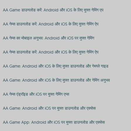
AA Game डाउनलोड करें: Android और iOS के लिए मुफ्त गेमिंग एप
AA गेम्स डाउनलोड करें: Android और iOS के लिए मुफ्त गेमिंग ऐप
AA गेम्स का मोबाइल अनुभव: Android और iOS पर मुफ्त गेमिंग
AA गेम्स डाउनलोड करें: Android और iOS के लिए मुफ्त गेमिंग ऐप
AA Game: Android और iOS के लिए मुफ्त डाउनलोड और गेमप्ले गाइड
AA Game: Android और iOS के लिए मुफ्त डाउनलोड और गेमिंग अनुभव
AA गेम्स एंड्रॉइड और iOS पर मुफ्त गेमिंग एप्स
AA Game: Android और iOS पर मुफ्त डाउनलोड और एक्सेस
AA Game App: Android और iOS पर मुफ्त डाउनलोड और एक्सेस