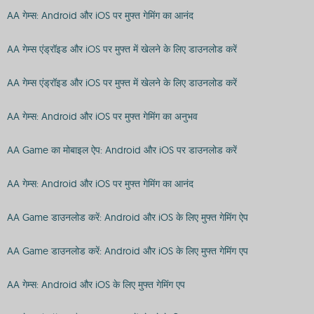
AA गेम्स: Android और iOS पर मुफ्त गेमिंग का आनंद
AA गेम्स एंड्रॉइड और iOS पर मुफ्त में खेलने के लिए डाउनलोड करें
AA गेम्स एंड्रॉइड और iOS पर मुफ्त में खेलने के लिए डाउनलोड करें
AA गेम्स: Android और iOS पर मुफ्त गेमिंग का अनुभव
AA Game का मोबाइल ऐप: Android और iOS पर डाउनलोड करें
AA गेम्स: Android और iOS पर मुफ्त गेमिंग का आनंद
AA Game डाउनलोड करें: Android और iOS के लिए मुफ्त गेमिंग ऐप
AA Game डाउनलोड करें: Android और iOS के लिए मुफ्त गेमिंग एप
AA गेम्स: Android और iOS के लिए मुफ्त गेमिंग एप