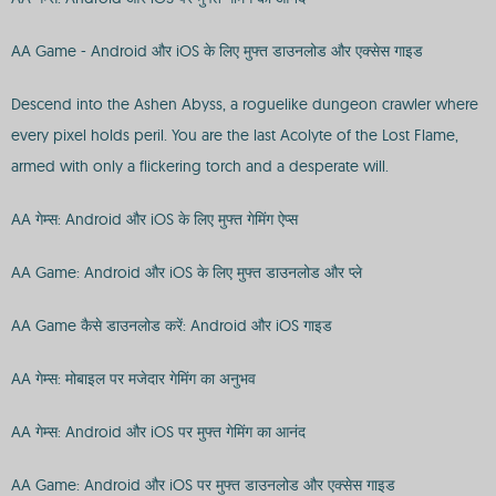
AA Game - Android और iOS के लिए मुफ्त डाउनलोड और एक्सेस गाइड
Descend into the Ashen Abyss, a roguelike dungeon crawler where
every pixel holds peril. You are the last Acolyte of the Lost Flame,
armed with only a flickering torch and a desperate will.
AA गेम्स: Android और iOS के लिए मुफ्त गेमिंग ऐप्स
AA Game: Android और iOS के लिए मुफ्त डाउनलोड और प्ले
AA Game कैसे डाउनलोड करें: Android और iOS गाइड
AA गेम्स: मोबाइल पर मजेदार गेमिंग का अनुभव
AA गेम्स: Android और iOS पर मुफ्त गेमिंग का आनंद
AA Game: Android और iOS पर मुफ्त डाउनलोड और एक्सेस गाइड