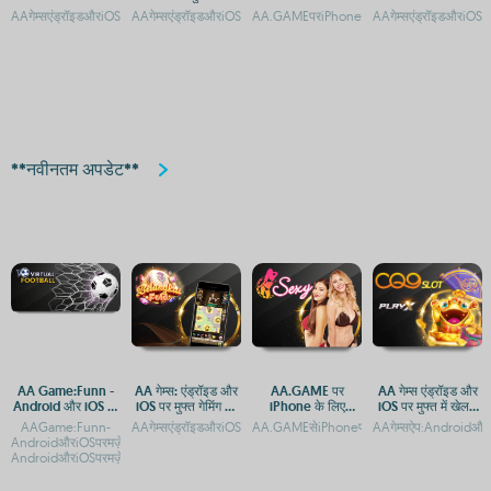
iOS के लिए मुफ्त गेमिंग
डाउनलोड करें
Impact APK
iOS के लिए मुफ्त ऐप
AAगेम्सएंड्रॉइडऔरiOSपरमुफ्तमेंडाउनलोडकरें
AAगेम्सएंड्रॉइडऔरiOSपरमुफ्तमेंखेलनेकेलिएडाउनलोडकरेंAAGame:And
AA.GAMEपरiPhoneकेलिएAndroidऐप्सकैसेडाउ
AAगेम्सएंड्रॉइडऔरiOSपर
ऐप
डाउनलोड और इंस्टॉल
एक्सेस
गाइड
**नवीनतम अपडेट**
AA Game:Funn -
AA गेम्स: एंड्रॉइड और
AA.GAME पर
AA गेम्स एंड्रॉइड और
Android और iOS पर
iOS पर मुफ्त गेमिंग का
iPhone के लिए
iOS पर मुफ्त में खेलने
मज़ेदार गेमिंग अनुभव
आनंद
Android APK
के लिए डाउनलोड करें
AAGame:Funn-
AAगेम्सएंड्रॉइडऔरiOSपरमुफ्तमेंखेलनेकेलिएडाउनलोडकरेंAAGameApp:
AA.GAMEसेiPhoneपरGenshinImpactAPKडा
AAगेम्सऐप:AndroidऔरiO
डाउनलोड और एक्सेस
AndroidऔरiOSपरमज़ेदारगेमिंगअनुभवAAGame:Funn-
गाइड
AndroidऔरiOSपरमज़ेदारगेमिंगअनुभव