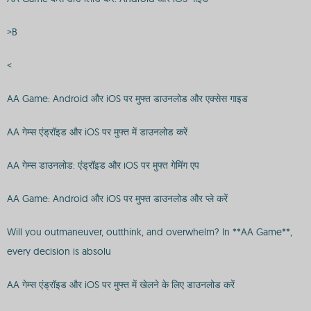
>B
<
AA Game: Android और iOS पर मुफ्त डाउनलोड और एक्सेस गाइड
AA गेम्स एंड्रॉइड और iOS पर मुफ्त में डाउनलोड करें
AA गेम्स डाउनलोड: एंड्रॉइड और iOS पर मुफ्त गेमिंग एप
AA Game: Android और iOS पर मुफ्त डाउनलोड और प्ले करें
Will you outmaneuver, outthink, and overwhelm? In **AA Game**,
every decision is absolu
AA गेम्स एंड्रॉइड और iOS पर मुफ्त में खेलने के लिए डाउनलोड करें