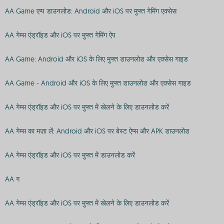
AA Game एप्प डाउनलोड: Android और iOS पर मुफ्त गेमिंग एक्सेस
AA गेम्स एंड्रॉइड और iOS पर मुफ्त गेमिंग ऐप
AA Game: Android और iOS के लिए मुफ्त डाउनलोड और एक्सेस गाइड
AA Game - Android और iOS के लिए मुफ्त डाउनलोड और एक्सेस गाइड
AA गेम्स एंड्रॉइड और iOS पर मुफ्त में खेलने के लिए डाउनलोड करें
AA गेम्स का मज़ा लें: Android और iOS पर बेस्ट ऐप्स और APK डाउनलोड
AA गेम्स एंड्रॉइड और iOS पर मुफ्त में डाउनलोड करें
AA ग
AA गेम्स एंड्रॉइड और iOS पर मुफ्त में खेलने के लिए डाउनलोड करें