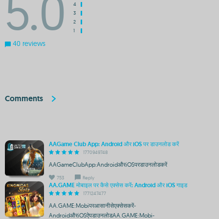
5.0
4
3
2
1
40 reviews
Comments
AAGame Club App: Android और iOS पर डाउनलोड करें
1770949748
AAGameClubApp:AndroidऔरiOSपरडाउनलोडकरें
753
Reply
AA.GAME मोबाइल पर कैसे एक्सेस करें: Android और iOS गाइड
1771247477
AA.GAME:Mobiपरआसानीसेएक्सेसकरें-
AndroidऔरiOSऐपडाउनलोडAA.GAME:Mobi-