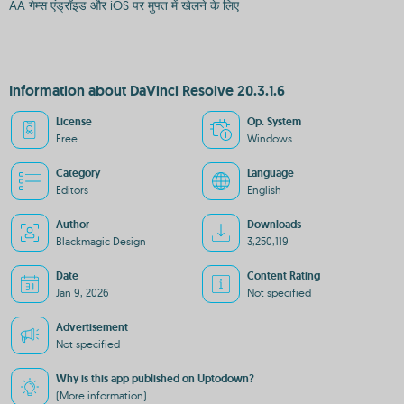
AA गेम्स एंड्रॉइड और iOS पर मुफ्त में खेलने के लिए
Information about DaVinci Resolve 20.3.1.6
License
Op. System
Free
Windows
Category
Language
Editors
English
Author
Downloads
Blackmagic Design
3,250,119
Date
Content Rating
Jan 9, 2026
Not specified
Advertisement
Not specified
Why is this app published on Uptodown?
(More information)