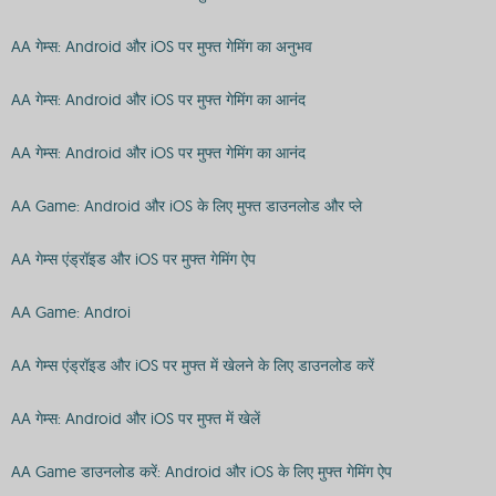
AA गेम्स: Android और iOS पर मुफ्त गेमिंग का अनुभव
AA गेम्स: Android और iOS पर मुफ्त गेमिंग का आनंद
AA गेम्स: Android और iOS पर मुफ्त गेमिंग का आनंद
AA Game: Android और iOS के लिए मुफ्त डाउनलोड और प्ले
AA गेम्स एंड्रॉइड और iOS पर मुफ्त गेमिंग ऐप
AA Game: Androi
AA गेम्स एंड्रॉइड और iOS पर मुफ्त में खेलने के लिए डाउनलोड करें
AA गेम्स: Android और iOS पर मुफ्त में खेलें
AA Game डाउनलोड करें: Android और iOS के लिए मुफ्त गेमिंग ऐप