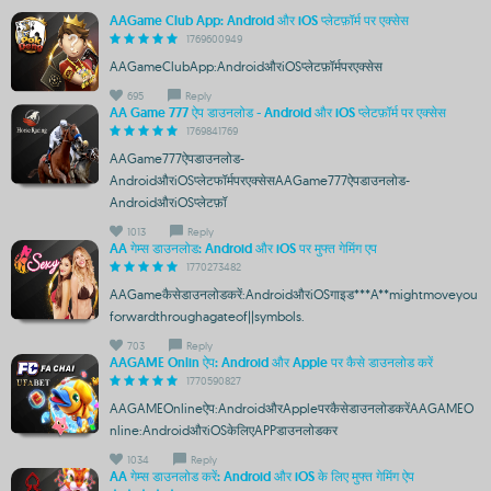
AAGame Club App: Android और iOS प्लेटफ़ॉर्म पर एक्सेस
1769600949
AAGameClubApp:AndroidऔरiOSप्लेटफ़ॉर्मपरएक्सेस
695
Reply
AA Game 777 ऐप डाउनलोड - Android और iOS प्लेटफ़ॉर्म पर एक्सेस
1769841769
AAGame777ऐपडाउनलोड-
AndroidऔरiOSप्लेटफॉर्मपरएक्सेसAAGame777ऐपडाउनलोड-
AndroidऔरiOSप्लेटफ़ॉ
1013
Reply
AA गेम्स डाउनलोड: Android और iOS पर मुफ्त गेमिंग एप
1770273482
AAGameकैसेडाउनलोडकरें:AndroidऔरiOSगाइड***A**mightmoveyou
forwardthroughagateof||symbols.
703
Reply
AAGAME Onlin ऐप: Android और Apple पर कैसे डाउनलोड करें
1770590827
AAGAMEOnlineऐप:AndroidऔरAppleपरकैसेडाउनलोडकरेंAAGAMEO
nline:AndroidऔरiOSकेलिएAPPडाउनलोडकर
1034
Reply
AA गेम्स डाउनलोड करें: Android और iOS के लिए मुफ्त गेमिंग ऐप