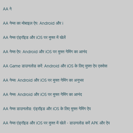
AA गे
AA गेम्स का मोबाइल ऐप: Android और i
AA गेम्स एंड्रॉइड और iOS पर मुफ्त में खेलें
AA गेम्स ऐप: Android और iOS पर मुफ्त गेमिंग का आनंद
AA Game डाउनलोड करें: Android और iOS के लिए मुफ्त ऐप एक्सेस
AA गेम्स: Android और iOS पर मुफ्त गेमिंग का अनुभव
AA गेम्स: Android और iOS पर मुफ्त गेमिंग का आनंद
AA गेम्स डाउनलोड: एंड्रॉइड और iOS के लिए मुफ्त गेमिंग ऐप
AA गेम्स एंड्रॉइड और iOS पर मुफ्त में खेलें - डाउनलोड करें APK और ऐप