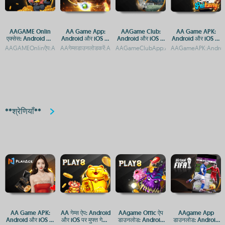
AAGAME Onlin
AA Game App:
AAGame Club:
AA Game APK:
एक्सेस: Android और
Android और iOS पर
Android और iOS के
Android और iOS पर
Apple के लिए APP
मुफ्त डाउनलोड
लिए ऐप डाउनलोड गाइड
डाउनलोड और एक्सेस
AAGAMEOnlinऐप:AndroidऔरAppleपरएक्सेसकरेंAAGAMEOnline:AndroidऔरAppleडिवाइस
AAगेम्सडाउनलोडकरें:AndroidऔरiOSपरमुफ्तगेमिंगएपAAगेम्सएंड्रॉइडऔरiOS
AAGameClubApp:AndroidऔरiOSप्लेटफ़ॉर्
AAGameAPK:Android
और APK
गाइड
**श्रेणियाँ**
AA Game APK:
AA गेम्स ऐप: Android
AAgame Offic ऐप
AAgame App
Android और iOS पर
और iOS पर मुफ्त गेमिंग
डाउनलोड: Android
डाउनलोड: Android