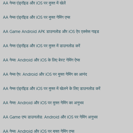
AA गेम्स एंड्रॉइड और iOS पर मुफ्त में खेलें
AA गेम्स एंड्रॉइड और iOS पर मुफ्त गेमिंग एप्स
AA Game Android APK डाउनलोड और iOS ऐप एक्सेस गाइड
AA गेम्स एंड्रॉइड और iOS पर मुफ्त में डाउनलोड करें
AA गेम्स: Android और iOS के लिए बेस्ट गेमिंग ऐप्स
AA गेम्स ऐप: Android और iOS पर मुफ्त गेमिंग का आनंद
AA गेम्स एंड्रॉइड और iOS पर मुफ्त में खेलने के लिए डाउनलोड करें
AA गेम्स: Android और iOS पर मुफ्त गेमिंग का अनुभव
AA Game एप्प डाउनलोड: Android और iOS पर गेमिंग अनुभव
AA गेम्स: Android और iOS पर मुफ्त गेमिंग एप्स