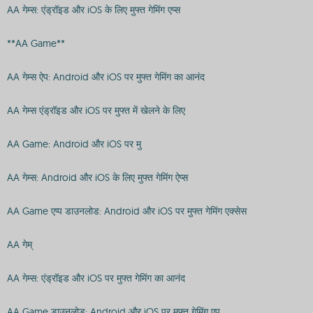
AA गेम्स: एंड्रॉइड और iOS के लिए मुफ्त गेमिंग एप्स
**AA Game**
AA गेम्स ऐप: Android और iOS पर मुफ्त गेमिंग का आनंद
AA गेम्स एंड्रॉइड और iOS पर मुफ्त में खेलने के लिए
AA Game: Android और iOS पर मु
AA गेम्स: Android और iOS के लिए मुफ्त गेमिंग ऐप्स
AA Game एप्प डाउनलोड: Android और iOS पर मुफ्त गेमिंग एक्सेस
AA गेम्
AA गेम्स: एंड्रॉइड और iOS पर मुफ्त गेमिंग का आनंद
AA Game डाउनलोड: Android और iOS पर मुफ्त गेमिंग एप