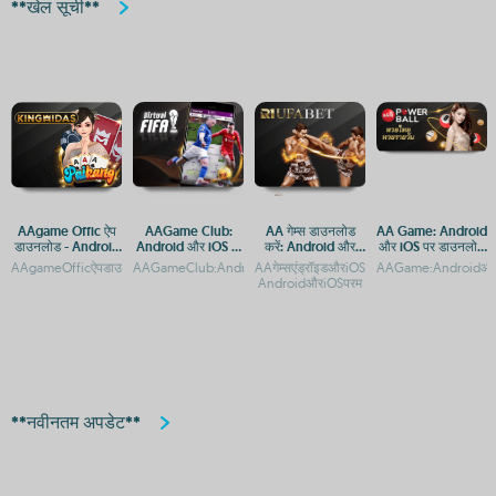
**खेल सूची**
AAgame Offic ऐप
AAGame Club:
AA गेम्स डाउनलोड
AA Game: Android
डाउनलोड - Android
Android और iOS के
करें: Android और
और iOS पर डाउनलोड
और iOS प्लेटफ़ॉर्म पर
लिए ऐप डाउनलोड गाइड
iOS पर मुफ्त गेमिंग एप
और एक्सेस गाइड
AAgameOfficऐपडाउनलोड:AndroidऔरiOSप्लेटफ़ॉर्मपरएक्सेसगाइडAAgameOfficऐपडाउनलोड:
AAGameClub:AndroidऔरiOSकेलिएऐप्सऔरAPKएक्सेसAAGameClubApp
AAगेम्सएंड्रॉइडऔरiOSपरमुफ्तमेंखेलनेकेलिएडाउ
AAGame:Androidऔरi
मुफ्त एक्सेस
AndroidऔरiOSपरम
**नवीनतम अपडेट**