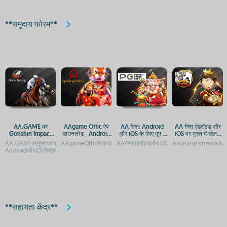
**समुदाय फोरम**
AA.GAME पर
AAgame Offic ऐप
AA गेम्स: Android
AA गेम्स एंड्रॉइड और
Genshin Impact
डाउनलोड - Android
और iOS के लिए मुफ्त
iOS पर मुफ्त में खेलने
APK डाउनलोड करें -
और iOS प्लेटफ़ॉर्म पर
गेमिंग ऐप्स
के लिए डाउनलोड करें
AA.GAMEपरमुफ्तफ़ायरमैक्सAPKडाउनलोड-
AAgameOfficऐपडाउनलोड:AndroidऔरiOSप्लेटफ़ॉर्मपरएक्सेसगाइड
AAगेम्सएंड्रॉइडऔरiOSपरमुफ्तमेंखेलेंAAगेम्सडाउ
Aminimalisttextad
Android और iOS
एक्सेस
AndroidऔरiOSगेमएक्सेसAA.GAMEपरGenshinImpactAPKडाउनलोड
गेमिंग
**सहायता केंद्र**