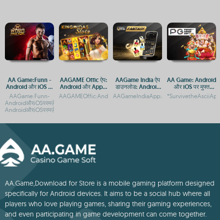
AA Game:Funn -
AAGAME Offic ऐप:
AAGame India ऐप
AA Game: Android
Android और iOS पर
Android और Apple
डाउनलोड: Android
और iOS पर मुफ्त
मज़ेदार गेमिंग अनुभव
पर मुफ्त डाउनलोड
और iOS प्लेटफ़ॉर्म पर
डाउनलोड और एक्सेस
AAGame:Funn-
AAGAMEOffic:AndroidऔरiOSकेलिएऑफिशियलऐपडाउनलोडगाइडAAGA
AAGameIndiaApp:AndroidऔरiOSपरडाउनलो
*SurvivetheAsciiApoc
एक्सेस
गाइड
AndroidऔरiOSपरमज़ेदारगेमिंगअनुभवAAGame:Funn-
AndroidऔरiOSपरमज़ेदारगेमिंगअनुभव
AA.Game,Download for Store is a mobile gaming platform designed
specifically for Android devices. It aims to be a social hub where all
players who love playing games, sharing their gaming experiences,
and even participating in game development can come together.