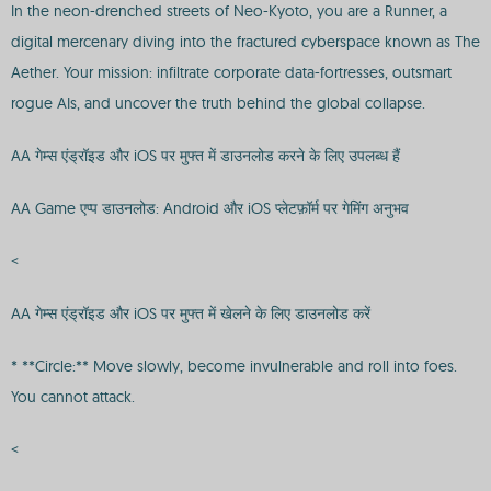
In the neon-drenched streets of Neo-Kyoto, you are a Runner, a
digital mercenary diving into the fractured cyberspace known as The
Aether. Your mission: infiltrate corporate data-fortresses, outsmart
rogue AIs, and uncover the truth behind the global collapse.
AA गेम्स एंड्रॉइड और iOS पर मुफ्त में डाउनलोड करने के लिए उपलब्ध हैं
AA Game एप्प डाउनलोड: Android और iOS प्लेटफ़ॉर्म पर गेमिंग अनुभव
<
AA गेम्स एंड्रॉइड और iOS पर मुफ्त में खेलने के लिए डाउनलोड करें
* **Circle:** Move slowly, become invulnerable and roll into foes.
You cannot attack.
<