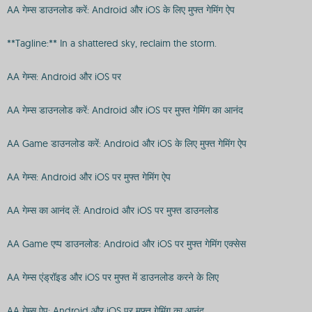
AA गेम्स डाउनलोड करें: Android और iOS के लिए मुफ्त गेमिंग ऐप
**Tagline:** In a shattered sky, reclaim the storm.
AA गेम्स: Android और iOS पर
AA गेम्स डाउनलोड करें: Android और iOS पर मुफ्त गेमिंग का आनंद
AA Game डाउनलोड करें: Android और iOS के लिए मुफ्त गेमिंग ऐप
AA गेम्स: Android और iOS पर मुफ्त गेमिंग ऐप
AA गेम्स का आनंद लें: Android और iOS पर मुफ्त डाउनलोड
AA Game एप्प डाउनलोड: Android और iOS पर मुफ्त गेमिंग एक्सेस
AA गेम्स एंड्रॉइड और iOS पर मुफ्त में डाउनलोड करने के लिए
AA गेम्स ऐप: Android और iOS पर मुफ्त गेमिंग का आनंद