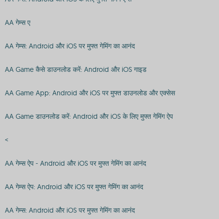
AA गेम्स ए
AA गेम्स: Android और iOS पर मुफ्त गेमिंग का आनंद
AA Game कैसे डाउनलोड करें: Android और iOS गाइड
AA Game App: Android और iOS पर मुफ्त डाउनलोड और एक्सेस
AA Game डाउनलोड करें: Android और iOS के लिए मुफ्त गेमिंग ऐप
<
AA गेम्स ऐप - Android और iOS पर मुफ्त गेमिंग का आनंद
AA गेम्स ऐप: Android और iOS पर मुफ्त गेमिंग का आनंद
AA गेम्स: Android और iOS पर मुफ्त गेमिंग का आनंद