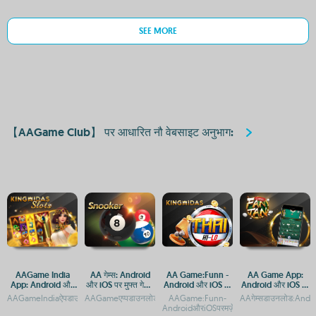
SEE MORE
【AAGame Club】 पर आधारित नौ वेबसाइट अनुभाग:
AAGame India
AA गेम्स: Android
AA Game:Funn -
AA Game App:
App: Android और
और iOS पर मुफ्त गेमिंग
Android और iOS पर
Android और iOS पर
iOS पर डाउनलोड करें
का आनंद
मज़ेदार गेमिंग अनुभव
मुफ्त डाउनलोड और
AAGameIndiaऐपडाउनलोड:AndroidऔरiOSप्लेटफ़ॉर्मपरएक्सेसAAGameIndiaApp:Android
AAGameएप्पडाउनलोड:AndroidऔरiOSपरमुफ्तगेमिंगएक्सेसAAGame:An
AAGame:Funn-
AAगेम्सडाउनलोड:Andr
एक्सेस
AndroidऔरiOSपरमज़ेदारगेमिंगअनुभव