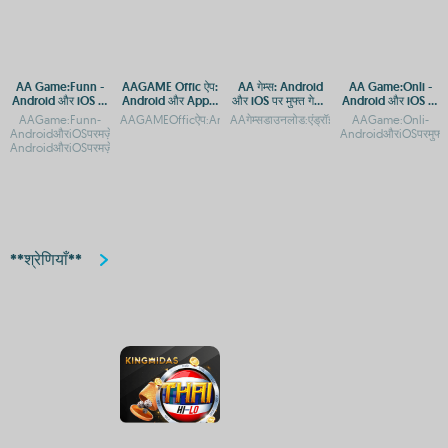
AA Game:Funn -
AAGAME Offic ऐप:
AA गेम्स: Android
AA Game:Onli -
Android और iOS पर
Android और Apple
और iOS पर मुफ्त गेमिंग
Android और iOS पर
मज़ेदार गेमिंग अनुभव
डिवाइस के लिए
का अनुभव
मुफ्त गेमिंग एप
AAGame:Funn-
AAGAMEOfficऐप:AndroidऔरiOSपरडाउनलोडकरेंAAGAMEOfficऐपडाउन
AAगेम्सडाउनलोड:एंड्रॉइडऔरiOSपरमुफ्तगेमि
AAGame:Onli-
डाउनलोड गाइड
AndroidऔरiOSपरमज़ेदारगेमिंगअनुभवAAGame:Funn-
AndroidऔरiOSपरमुफ्
AndroidऔरiOSपरमज़ेदारगेमिंगअनुभव
**श्रेणियाँ**