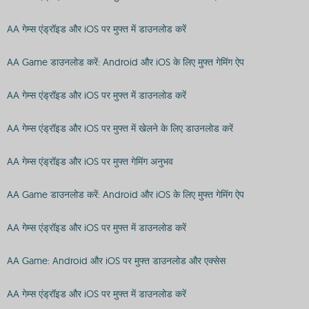
AA गेम्स एंड्रॉइड और iOS पर मुफ्त में डाउनलोड करें
AA Game डाउनलोड करें: Android और iOS के लिए मुफ्त गेमिंग ऐप
AA गेम्स एंड्रॉइड और iOS पर मुफ्त में डाउनलोड करें
AA गेम्स एंड्रॉइड और iOS पर मुफ्त में खेलने के लिए डाउनलोड करें
AA गेम्स एंड्रॉइड और iOS पर मुफ्त गेमिंग अनुभव
AA Game डाउनलोड करें: Android और iOS के लिए मुफ्त गेमिंग ऐप
AA गेम्स एंड्रॉइड और iOS पर मुफ्त में डाउनलोड करें
AA Game: Android और iOS पर मुफ्त डाउनलोड और एक्सेस
AA गेम्स एंड्रॉइड और iOS पर मुफ्त में डाउनलोड करें