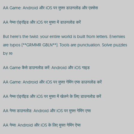
AA Game: Android और iOS पर मुफ्त डाउनलोड और एक्सेस
AA गेम्स एंड्रॉइड और iOS पर मुफ्त में डाउनलोड करें
But here’s the twist: your entire world is built from letters. Enemies
are typos (**GRMMR GBLN**). Tools are punctuation. Solve puzzles
by re
AA Game कैसे डाउनलोड करें: Android और iOS गाइड
AA Game: Android और iOS पर मुफ्त गेमिंग एप्स डाउनलोड करें
AA गेम्स एंड्रॉइड और iOS पर मुफ्त में खेलने के लिए डाउनलोड करें
AA गेम्स डाउनलोड: Android और iOS पर मुफ्त गेमिंग एप्स
AA गेम्स: Android और iOS के लिए मुफ्त गेमिंग ऐप्स