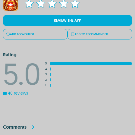
REVIEW THE APP
ADD TO WISHLIST
ADD TO RECOMMENDED
Rating
5.0
5
4
3
2
1
40 reviews
Comments