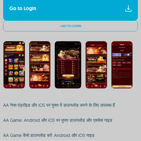
Go to Login
>GO TO LOGIN
AA गेम्स एंड्रॉइड और iOS पर मुफ्त में डाउनलोड करने के लिए उपलब्ध हैं
AA Game: Android और iOS पर मुफ्त डाउनलोड और एक्सेस गाइड
AA Game कैसे डाउनलोड करें: Android और iOS गाइड