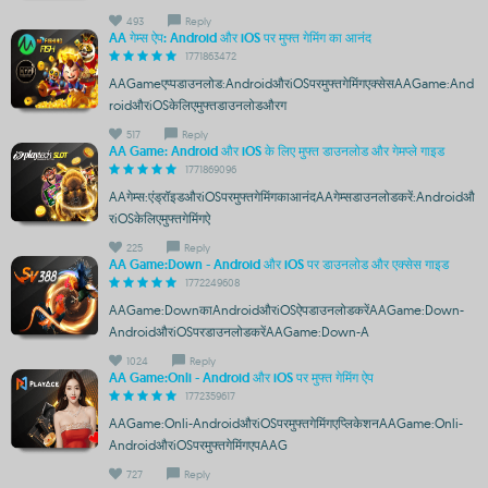
493
Reply
AA गेम्स ऐप: Android और iOS पर मुफ्त गेमिंग का आनंद
1771863472
AAGameएप्पडाउनलोड:AndroidऔरiOSपरमुफ्तगेमिंगएक्सेसAAGame:And
roidऔरiOSकेलिएमुफ्तडाउनलोडऔरग
517
Reply
AA Game: Android और iOS के लिए मुफ्त डाउनलोड और गेमप्ले गाइड
1771869096
AAगेम्स:एंड्रॉइडऔरiOSपरमुफ्तगेमिंगकाआनंदAAगेम्सडाउनलोडकरें:Androidऔ
रiOSकेलिएमुफ्तगेमिंगऐ
225
Reply
AA Game:Down - Android और iOS पर डाउनलोड और एक्सेस गाइड
1772249608
AAGame:DownकाAndroidऔरiOSऐपडाउनलोडकरेंAAGame:Down-
AndroidऔरiOSपरडाउनलोडकरेंAAGame:Down-A
1024
Reply
AA Game:Onli - Android और iOS पर मुफ्त गेमिंग ऐप
1772359617
AAGame:Onli-AndroidऔरiOSपरमुफ्तगेमिंगएप्लिकेशनAAGame:Onli-
AndroidऔरiOSपरमुफ्तगेमिंगएपAAG
727
Reply