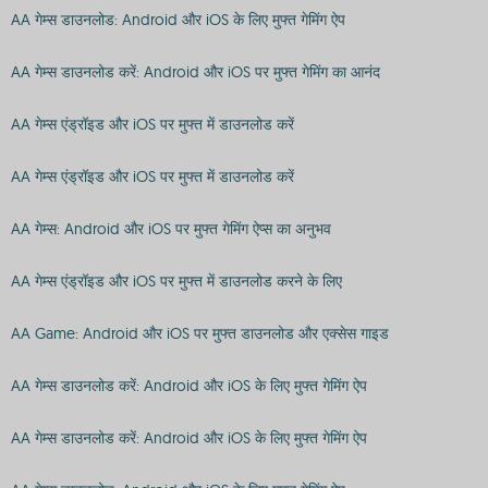
AA गेम्स डाउनलोड: Android और iOS के लिए मुफ्त गेमिंग ऐप
AA गेम्स डाउनलोड करें: Android और iOS पर मुफ्त गेमिंग का आनंद
AA गेम्स एंड्रॉइड और iOS पर मुफ्त में डाउनलोड करें
AA गेम्स एंड्रॉइड और iOS पर मुफ्त में डाउनलोड करें
AA गेम्स: Android और iOS पर मुफ्त गेमिंग ऐप्स का अनुभव
AA गेम्स एंड्रॉइड और iOS पर मुफ्त में डाउनलोड करने के लिए
AA Game: Android और iOS पर मुफ्त डाउनलोड और एक्सेस गाइड
AA गेम्स डाउनलोड करें: Android और iOS के लिए मुफ्त गेमिंग ऐप
AA गेम्स डाउनलोड करें: Android और iOS के लिए मुफ्त गेमिंग ऐप