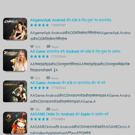
AAgameApk: Android और iOS के लिए मुफ्त गेम डाउनलोड
1768997687
AAgameApk:AndroidऔरiOSकेलिएबेस्टगेमिंगऐप्सAAgameApk:Androi
dऔरiOSकेलिएबेस्टगेमिंगऐप्स
1016
Reply
AA Game डाउनलोड करें: Android और iOS के लिए मुफ्त ऐप एक्सेस
1770531946
AAगेम्सएंड्रॉइडऔरiOSपरमुफ्तगेमिंगएपAAगेम्सएंड्रॉइडऔरiOSपरमुफ्तमेंखेलनेके
लिएडाउनलोडकरें【A
543
Reply
AA Game: Android और iOS पर डाउनलोड और प्ले करें
1771397042
AAGame:AndroidऔरiOSपरडाउनलोडऔरएक्सेसगाइडAAGame:Androi
dऔरiOSपरडाउनलोडऔरएक्सेसगाइडAAGame:A
760
Reply
AAGAME Onlin ऐप: Android और Apple पर एक्सेस करें
1771488814
AAGAMEOnlineऐप:AndroidऔरiOSपरडाउनलोडकरेंAAGAMEOnlin:A
ndroidaurApplekeliyeAPPaurAPKएक्सेस