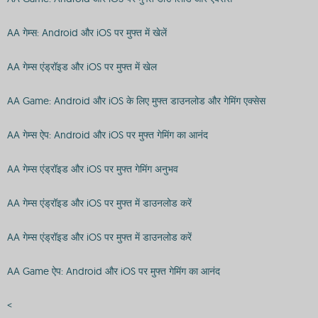
AA गेम्स: Android और iOS पर मुफ्त में खेलें
AA गेम्स एंड्रॉइड और iOS पर मुफ्त में खेल
AA Game: Android और iOS के लिए मुफ्त डाउनलोड और गेमिंग एक्सेस
AA गेम्स ऐप: Android और iOS पर मुफ्त गेमिंग का आनंद
AA गेम्स एंड्रॉइड और iOS पर मुफ्त गेमिंग अनुभव
AA गेम्स एंड्रॉइड और iOS पर मुफ्त में डाउनलोड करें
AA गेम्स एंड्रॉइड और iOS पर मुफ्त में डाउनलोड करें
AA Game ऐप: Android और iOS पर मुफ्त गेमिंग का आनंद
<