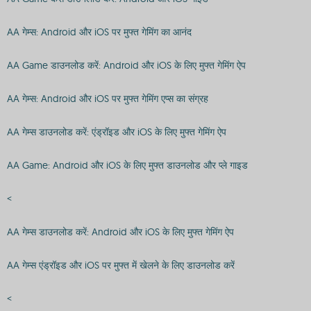
AA गेम्स: Android और iOS पर मुफ्त गेमिंग का आनंद
AA Game डाउनलोड करें: Android और iOS के लिए मुफ्त गेमिंग ऐप
AA गेम्स: Android और iOS पर मुफ्त गेमिंग एप्स का संग्रह
AA गेम्स डाउनलोड करें: एंड्रॉइड और iOS के लिए मुफ्त गेमिंग ऐप
AA Game: Android और iOS के लिए मुफ्त डाउनलोड और प्ले गाइड
<
AA गेम्स डाउनलोड करें: Android और iOS के लिए मुफ्त गेमिंग ऐप
AA गेम्स एंड्रॉइड और iOS पर मुफ्त में खेलने के लिए डाउनलोड करें
<