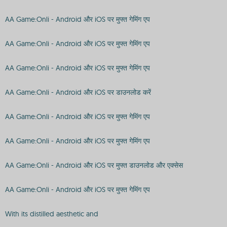
AA Game:Onli - Android और iOS पर मुफ्त गेमिंग एप
AA Game:Onli - Android और iOS पर मुफ्त गेमिंग एप
AA Game:Onli - Android और iOS पर मुफ्त गेमिंग एप
AA Game:Onli - Android और iOS पर डाउनलोड करें
AA Game:Onli - Android और iOS पर मुफ्त गेमिंग एप
AA Game:Onli - Android और iOS पर मुफ्त गेमिंग एप
AA Game:Onli - Android और iOS पर मुफ्त डाउनलोड और एक्सेस
AA Game:Onli - Android और iOS पर मुफ्त गेमिंग एप
With its distilled aesthetic and