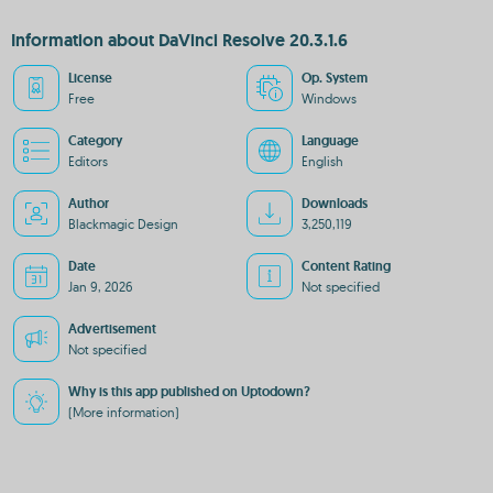
Information about DaVinci Resolve 20.3.1.6
License
Op. System
Free
Windows
Category
Language
Editors
English
Author
Downloads
Blackmagic Design
3,250,119
Date
Content Rating
Jan 9, 2026
Not specified
Advertisement
Not specified
Why is this app published on Uptodown?
(More information)