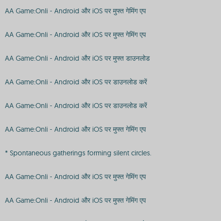
AA Game:Onli - Android और iOS पर मुफ्त गेमिंग एप
AA Game:Onli - Android और iOS पर मुफ्त गेमिंग एप
AA Game:Onli - Android और iOS पर मुफ्त डाउनलोड
AA Game:Onli - Android और iOS पर डाउनलोड करें
AA Game:Onli - Android और iOS पर डाउनलोड करें
AA Game:Onli - Android और iOS पर मुफ्त गेमिंग एप
* Spontaneous gatherings forming silent circles.
AA Game:Onli - Android और iOS पर मुफ्त गेमिंग एप
AA Game:Onli - Android और iOS पर मुफ्त गेमिंग एप