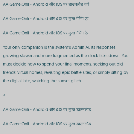
AA Game:Onli - Android और iOS पर डाउनलोड करें
AA Game:Onli - Android और iOS पर मुफ्त गेमिंग एप
AA Game:Onli - Android और iOS पर मुफ्त गेमिंग ऐप
Your only companion is the system’s Admin AI, its responses
growing slower and more fragmented as the clock ticks down. You
must decide how to spend your final moments: seeking out old
friends' virtual homes, revisiting epic battle sites, or simply sitting by
the digital lake, watching the sunset glitch.
<
AA Game:Onli - Android और iOS पर मुफ्त डाउनलोड
AA Game:Onli - Android और iOS पर मुफ्त डाउनलोड