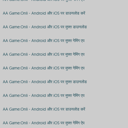
AA Game:Onli - Android और iOS पर डाउनलोड करें
AA Game:Onli - Android और iOS पर मुफ्त डाउनलोड
AA Game:Onli - Android और iOS पर मुफ्त गेमिंग एप
AA Game:Onli - Android और iOS पर मुफ्त गेमिंग एप
AA Game:Onli - Android और iOS पर मुफ्त गेमिंग एप
AA Game:Onli - Android और iOS पर मुफ्त डाउनलोड
AA Game:Onli - Android और iOS पर मुफ्त गेमिंग एप
AA Game:Onli - Android और iOS पर डाउनलोड करें
AA Game:Onli - Android और iOS पर मुफ्त गेमिंग ऐप