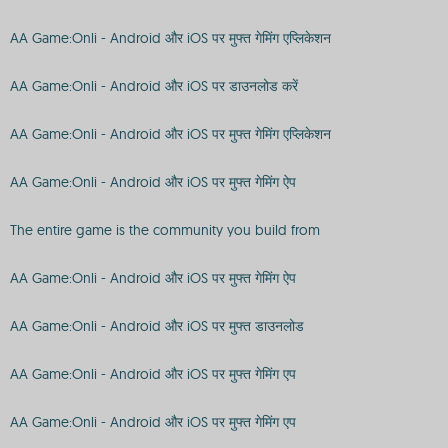
AA Game:Onli - Android और iOS पर मुफ्त गेमिंग एप्लिकेशन
AA Game:Onli - Android और iOS पर डाउनलोड करें
AA Game:Onli - Android और iOS पर मुफ्त गेमिंग एप्लिकेशन
AA Game:Onli - Android और iOS पर मुफ्त गेमिंग ऐप
The entire game is the community you build from
AA Game:Onli - Android और iOS पर मुफ्त गेमिंग ऐप
AA Game:Onli - Android और iOS पर मुफ्त डाउनलोड
AA Game:Onli - Android और iOS पर मुफ्त गेमिंग एप
AA Game:Onli - Android और iOS पर मुफ्त गेमिंग एप