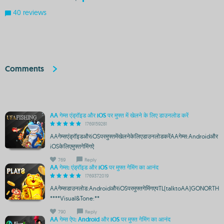
40 reviews
Comments
AA गेम्स एंड्रॉइड और iOS पर मुफ्त में खेलने के लिए डाउनलोड करें
1769159281
AAगेम्सएंड्रॉइडऔरiOSपरमुफ्तमेंखेलनेकेलिएडाउनलोडकरेंAAगेम्स:Androidऔर
iOSकेलिएमुफ्तगेमिंगऐ
769
Reply
AA गेम्स: एंड्रॉइड और iOS पर मुफ्त गेमिंग का आनंद
1769372019
AAगेम्सडाउनलोड:AndroidऔरiOSपरमुफ्तगेमिंगएपTL(talktoAA)GONORTH
****Visual&Tone:**
790
Reply
AA गेम्स ऐप: Android और iOS पर मुफ्त गेमिंग का आनंद