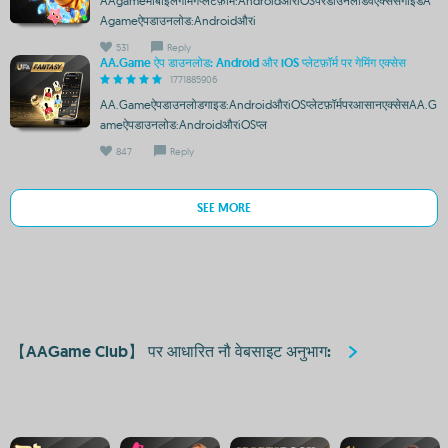
AAgameमोबाइलगेमिंगप्लेटफ़ॉर्म:AndroidऔरiOSपरडाउनलोडवएक्सेसगाइडA
Agameऐपडाउनलोड:Androidऔरi
531
Reply
AA.Game ऐप डाउनलोड: Android और iOS प्लेटफ़ॉर्म पर गेमिंग एक्सेस
1771885906
AA.Gameऐपडाउनलोडगाइड:AndroidऔरiOSप्लेटफ़ॉर्मपरआसानएक्सेसAA.G
ameऐपडाउनलोड:AndroidऔरiOSप्ल
847
Reply
SEE MORE
【AAGame Club】 पर आधारित नौ वेबसाइट अनुभाग: