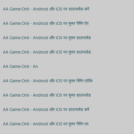
AA Game:Onli - Android और iOS पर डाउनलोड करें
AA Game:Onli - Android और iOS पर मुफ्त गेमिंग ऐप
AA Game:Onli - Android और iOS पर मुफ्त डाउनलोड
AA Game:Onli - Android और iOS पर मुफ्त डाउनलोड
AA Game:Onli - An
AA Game:Onli - Android और iOS पर मुफ्त गेमिंग एपीके
AA Game:Onli - Android और iOS पर मुफ्त डाउनलोड
AA Game:Onli - Android और iOS पर डाउनलोड करें
AA Game:Onli - Android और iOS पर मुफ्त गेमिंग एप