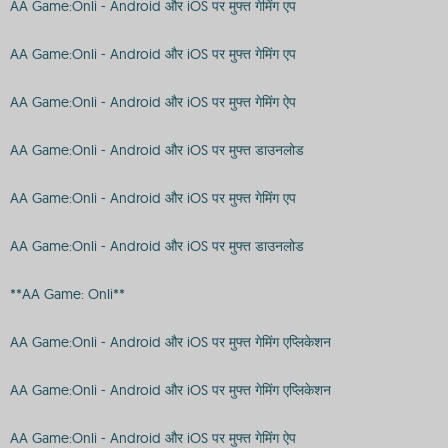
AA Game:Onli - Android और iOS पर मुफ्त गेमिंग एप
AA Game:Onli - Android और iOS पर मुफ्त गेमिंग एप
AA Game:Onli - Android और iOS पर मुफ्त गेमिंग ऐप
AA Game:Onli - Android और iOS पर मुफ्त डाउनलोड
AA Game:Onli - Android और iOS पर मुफ्त गेमिंग एप
AA Game:Onli - Android और iOS पर मुफ्त डाउनलोड
**AA Game: Onli**
AA Game:Onli - Android और iOS पर मुफ्त गेमिंग एप्लिकेशन
AA Game:Onli - Android और iOS पर मुफ्त गेमिंग एप्लिकेशन
AA Game:Onli - Android और iOS पर मुफ्त गेमिंग ऐप