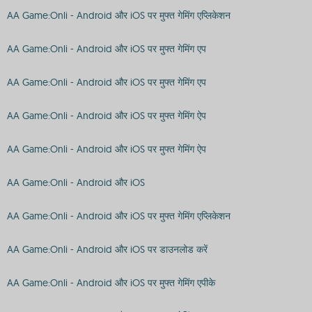
AA Game:Onli - Android और iOS पर मुफ्त गेमिंग एप्लिकेशन
AA Game:Onli - Android और iOS पर मुफ्त गेमिंग एप
AA Game:Onli - Android और iOS पर मुफ्त गेमिंग एप
AA Game:Onli - Android और iOS पर मुफ्त गेमिंग ऐप
AA Game:Onli - Android और iOS पर मुफ्त गेमिंग ऐप
AA Game:Onli - Android और iOS
AA Game:Onli - Android और iOS पर मुफ्त गेमिंग एप्लिकेशन
AA Game:Onli - Android और iOS पर डाउनलोड करें
AA Game:Onli - Android और iOS पर मुफ्त गेमिंग एपीके