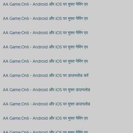
AA Game:Onli - Android और iOS पर मुफ्त गेमिंग एप
AA Game:Onli - Android और iOS पर मुफ्त गेमिंग एप
AA Game:Onli - Android और iOS पर मुफ्त गेमिंग एप
AA Game:Onli - Android और iOS पर मुफ्त गेमिंग एप
AA Game:Onli - Android और iOS पर मुफ्त गेमिंग एप
AA Game:Onli - Android और iOS पर डाउनलोड करें
AA Game:Onli - Android और iOS पर मुफ्त डाउनलोड
AA Game:Onli - Android और iOS पर मुफ्त डाउनलोड
AA Game:Onli - Android और iOS पर मुफ्त गेमिंग एप
AA Game:Onli - Android और iOS पर मुफ्त गेमिंग एप