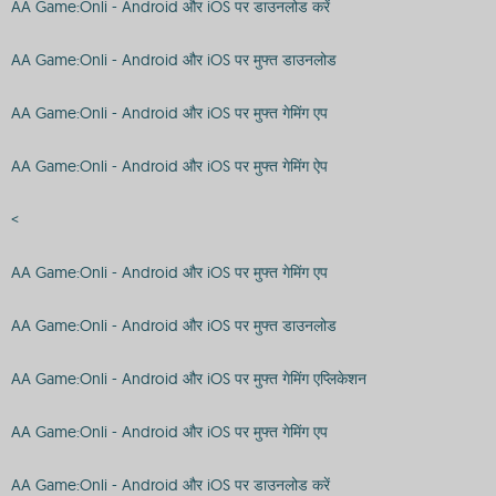
AA Game:Onli - Android और iOS पर डाउनलोड करें
AA Game:Onli - Android और iOS पर मुफ्त डाउनलोड
AA Game:Onli - Android और iOS पर मुफ्त गेमिंग एप
AA Game:Onli - Android और iOS पर मुफ्त गेमिंग ऐप
<
AA Game:Onli - Android और iOS पर मुफ्त गेमिंग एप
AA Game:Onli - Android और iOS पर मुफ्त डाउनलोड
AA Game:Onli - Android और iOS पर मुफ्त गेमिंग एप्लिकेशन
AA Game:Onli - Android और iOS पर मुफ्त गेमिंग एप
AA Game:Onli - Android और iOS पर डाउनलोड करें