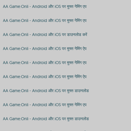
AA Game:Onli - Android और iOS पर मुफ्त गेमिंग एप
AA Game:Onli - Android और iOS पर मुफ्त गेमिंग एप
AA Game:Onli - Android और iOS पर डाउनलोड करें
AA Game:Onli - Android और iOS पर मुफ्त गेमिंग ऐप
AA Game:Onli - Android और iOS पर मुफ्त गेमिंग एप
AA Game:Onli - Android और iOS पर मुफ्त गेमिंग ऐप
AA Game:Onli - Android और iOS पर मुफ्त डाउनलोड
AA Game:Onli - Android और iOS पर मुफ्त गेमिंग एप
AA Game:Onli - Android और iOS पर मुफ्त डाउनलोड