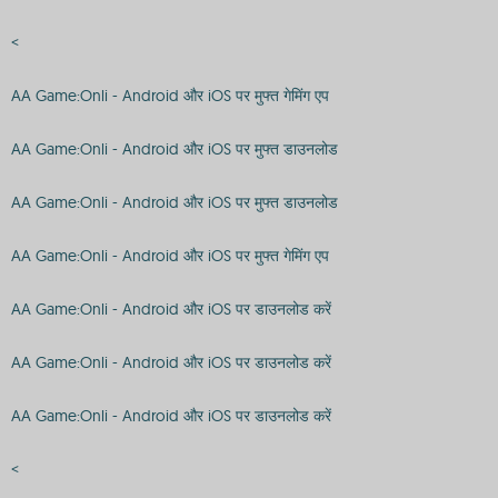
<
AA Game:Onli - Android और iOS पर मुफ्त गेमिंग एप
AA Game:Onli - Android और iOS पर मुफ्त डाउनलोड
AA Game:Onli - Android और iOS पर मुफ्त डाउनलोड
AA Game:Onli - Android और iOS पर मुफ्त गेमिंग एप
AA Game:Onli - Android और iOS पर डाउनलोड करें
AA Game:Onli - Android और iOS पर डाउनलोड करें
AA Game:Onli - Android और iOS पर डाउनलोड करें
<