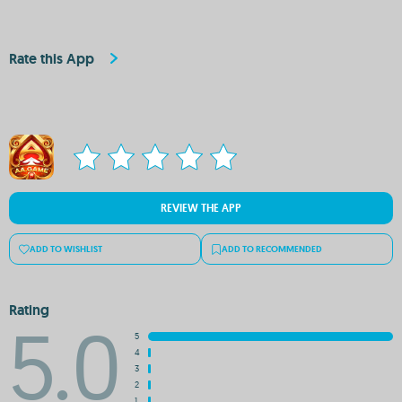
Rate this App
REVIEW THE APP
ADD TO WISHLIST
ADD TO RECOMMENDED
Rating
5.0
5
4
3
2
1