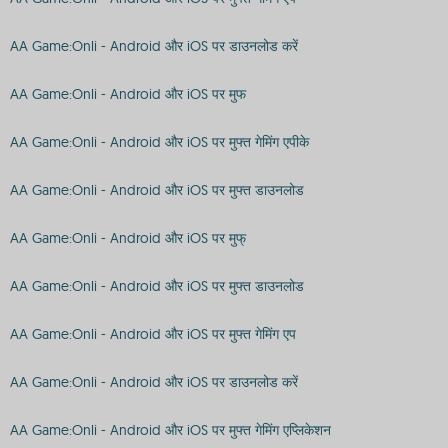
AA Game:Onli - Android और iOS पर डाउनलोड करें
AA Game:Onli - Android और iOS पर मुफ
AA Game:Onli - Android और iOS पर मुफ्त गेमिंग एपीके
AA Game:Onli - Android और iOS पर मुफ्त डाउनलोड
AA Game:Onli - Android और iOS पर मुफ्
AA Game:Onli - Android और iOS पर मुफ्त डाउनलोड
AA Game:Onli - Android और iOS पर मुफ्त गेमिंग एप
AA Game:Onli - Android और iOS पर डाउनलोड करें
AA Game:Onli - Android और iOS पर मुफ्त गेमिंग एप्लिकेशन