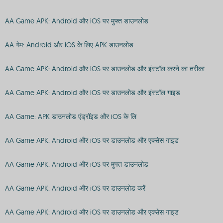
AA Game APK: Android और iOS पर मुफ्त डाउनलोड
AA गेम: Android और iOS के लिए APK डाउनलोड
AA Game APK: Android और iOS पर डाउनलोड और इंस्टॉल करने का तरीका
AA Game APK: Android और iOS पर डाउनलोड और इंस्टॉल गाइड
AA Game: APK डाउनलोड एंड्रॉइड और iOS के लि
AA Game APK: Android और iOS पर डाउनलोड और एक्सेस गाइड
AA Game APK: Android और iOS पर मुफ्त डाउनलोड
AA Game APK: Android और iOS पर डाउनलोड करें
AA Game APK: Android और iOS पर डाउनलोड और एक्सेस गाइड