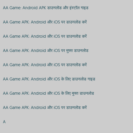
AA Game: Android APK डाउनलोड और इंस्टॉल गाइड
AA Game APK: Android और iOS पर डाउनलोड करें
AA Game APK: Android और iOS पर डाउनलोड करें
AA Game APK: Android और iOS पर मुफ्त डाउनलोड
AA Game APK: Android और iOS पर डाउनलोड करें
AA Game APK: Android और iOS के लिए डाउनलोड गाइड
AA Game APK: Android और iOS के लिए मुफ्त डाउनलोड
AA Game APK: Android और iOS पर डाउनलोड करें
A