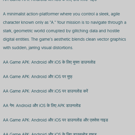
A minimalist action-platformer where you control a sleek, agile
character known only as "A." Your mission is to navigate through a
stark, geometric world corrupted by glitching data and hostile
digital entities. The game’s aesthetic blends clean vector graphics
with sudden, jarring visual distortions.
AA Game APK: Android और iOS के लिए मुफ्त डाउनलोड
AA Game APK: Android और iOS पर मुफ्
AA Game APK: Android और iOS पर डाउनलोड करें
AA गेम: Android और iOS के लिए APK डाउनलोड
AA Game APK: Android और iOS पर डाउनलोड और एक्सेस गाइड
AA Game APK: Android और iOS के लिए डाउनलोड गाइड