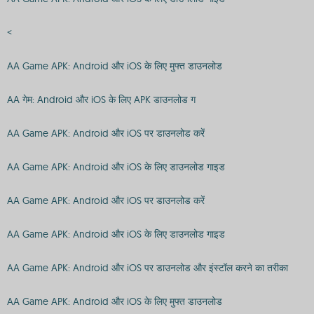
<
AA Game APK: Android और iOS के लिए मुफ्त डाउनलोड
AA गेम: Android और iOS के लिए APK डाउनलोड ग
AA Game APK: Android और iOS पर डाउनलोड करें
AA Game APK: Android और iOS के लिए डाउनलोड गाइड
AA Game APK: Android और iOS पर डाउनलोड करें
AA Game APK: Android और iOS के लिए डाउनलोड गाइड
AA Game APK: Android और iOS पर डाउनलोड और इंस्टॉल करने का तरीका
AA Game APK: Android और iOS के लिए मुफ्त डाउनलोड