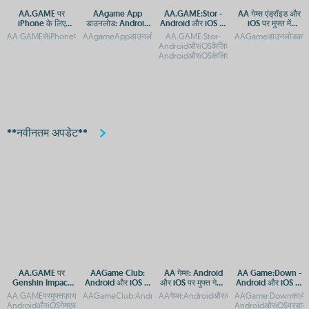
AA.GAME पर
AAgame App
AA.GAME:Stor -
AA गेम्स एंड्रॉइड और
iPhone के लिए
डाउनलोड: Android
Android और iOS पर
iOS पर मुफ्त में
Genshin Impact
और iOS के लिए गेमिंग
मुफ्त गेम डाउनलोड करें
डाउनलोड करें
AA.GAMEसेiPhoneपरGenshinImpactडाउनलोडकरनेकातरीकाAA.GAMEपरiPhoneकेलिएAn
AAgameAppडाउनलोड:AndroidऔरiOSकेलिएगेमिंगप्लेटफॉर्मAAgameA
AA.GAME:Stor-
AAGameडाउनलोडकरें:And
APK डाउनलोड करें
प्लेटफॉर्म
AndroidऔरiOSकेलिएमुफ्तगेमडाउनलोडAA.GAM
AndroidऔरiOSकेलिएऐप्सऔरAPKडाउन
**नवीनतम अपडेट**
AA.GAME पर
AAGame Club:
AA गेम्स: Android
AA Game:Down -
Genshin Impact
Android और iOS के
और iOS पर मुफ्त गेमिंग
Android और iOS पर
APK डाउनलोड करें -
लिए ऐप डाउनलोड गाइड
का आनंद
डाउनलोड करें
AA.GAMEपरमुफ्तफ़ायरमैक्सAPKडाउनलोड-
AAGameClub:AndroidऔरiOSकेलिएऐप्सऔरAPKएक्सेसAAGameClubApp
AAगेम्स:AndroidऔरiOSपरमुफ्तगेमिंगकाआनंदA
AAGame:DownकाAnd
Android और iOS
AndroidऔरiOSगेमएक्सेसAA.GAMEपरGenshinImpactAPKडाउनलोड
AndroidऔरiOSपरडाउ