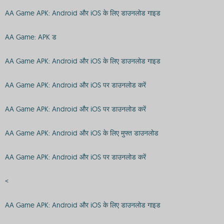
AA Game APK: Android और iOS के लिए डाउनलोड गाइड
AA Game: APK ड
AA Game APK: Android और iOS के लिए डाउनलोड गाइड
AA Game APK: Android और iOS पर डाउनलोड करें
AA Game APK: Android और iOS पर डाउनलोड करें
AA Game APK: Android और iOS के लिए मुफ्त डाउनलोड
AA Game APK: Android और iOS पर डाउनलोड करें
<
AA Game APK: Android और iOS के लिए डाउनलोड गाइड