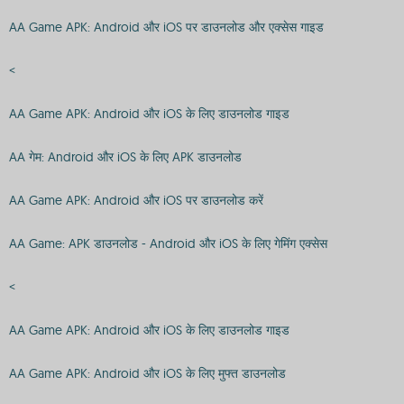
AA Game APK: Android और iOS पर डाउनलोड और एक्सेस गाइड
<
AA Game APK: Android और iOS के लिए डाउनलोड गाइड
AA गेम: Android और iOS के लिए APK डाउनलोड
AA Game APK: Android और iOS पर डाउनलोड करें
AA Game: APK डाउनलोड - Android और iOS के लिए गेमिंग एक्सेस
<
AA Game APK: Android और iOS के लिए डाउनलोड गाइड
AA Game APK: Android और iOS के लिए मुफ्त डाउनलोड