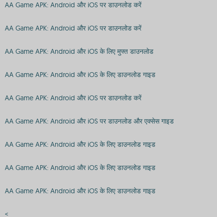
AA Game APK: Android और iOS पर डाउनलोड करें
AA Game APK: Android और iOS पर डाउनलोड करें
AA Game APK: Android और iOS के लिए मुफ्त डाउनलोड
AA Game APK: Android और iOS के लिए डाउनलोड गाइड
AA Game APK: Android और iOS पर डाउनलोड करें
AA Game APK: Android और iOS पर डाउनलोड और एक्सेस गाइड
AA Game APK: Android और iOS के लिए डाउनलोड गाइड
AA Game APK: Android और iOS के लिए डाउनलोड गाइड
AA Game APK: Android और iOS के लिए डाउनलोड गाइड
<