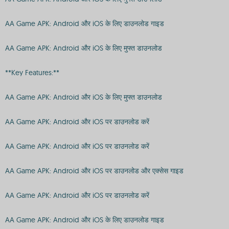
AA Game APK: Android और iOS के लिए डाउनलोड गाइड
AA Game APK: Android और iOS के लिए मुफ्त डाउनलोड
**Key Features:**
AA Game APK: Android और iOS के लिए मुफ्त डाउनलोड
AA Game APK: Android और iOS पर डाउनलोड करें
AA Game APK: Android और iOS पर डाउनलोड करें
AA Game APK: Android और iOS पर डाउनलोड और एक्सेस गाइड
AA Game APK: Android और iOS पर डाउनलोड करें
AA Game APK: Android और iOS के लिए डाउनलोड गाइड