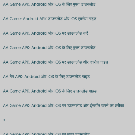
AA Game APK: Android और iOS के लिए मुफ्त डाउनलोड
AA Game: Android APK डाउनलोड और iOS एक्सेस गाइड
AA Game APK: Android और iOS पर डाउनलोड करें
AA Game APK: Android और iOS के लिए मुफ्त डाउनलोड
AA Game APK: Android और iOS पर डाउनलोड और एक्सेस गाइड
AA गेम APK: Android और iOS के लिए डाउनलोड गाइड
AA Game APK: Android और iOS के लिए डाउनलोड गाइड
AA Game APK: Android और iOS पर डाउनलोड और इंस्टॉल करने का तरीका
<
AA Game APK: Android और iOS पर मुफ्त डाउनलोड