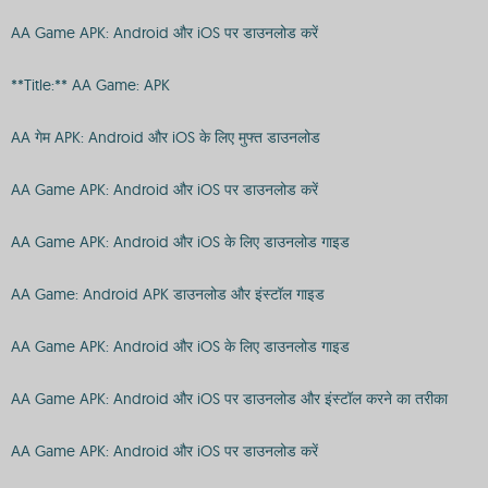
AA Game APK: Android और iOS पर डाउनलोड करें
**Title:** AA Game: APK
AA गेम APK: Android और iOS के लिए मुफ्त डाउनलोड
AA Game APK: Android और iOS पर डाउनलोड करें
AA Game APK: Android और iOS के लिए डाउनलोड गाइड
AA Game: Android APK डाउनलोड और इंस्टॉल गाइड
AA Game APK: Android और iOS के लिए डाउनलोड गाइड
AA Game APK: Android और iOS पर डाउनलोड और इंस्टॉल करने का तरीका
AA Game APK: Android और iOS पर डाउनलोड करें