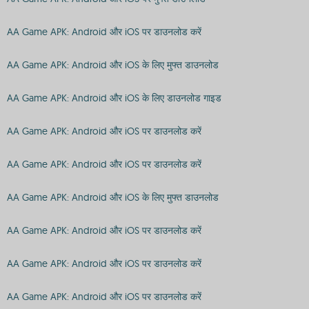
AA Game APK: Android और iOS पर डाउनलोड करें
AA Game APK: Android और iOS के लिए मुफ्त डाउनलोड
AA Game APK: Android और iOS के लिए डाउनलोड गाइड
AA Game APK: Android और iOS पर डाउनलोड करें
AA Game APK: Android और iOS पर डाउनलोड करें
AA Game APK: Android और iOS के लिए मुफ्त डाउनलोड
AA Game APK: Android और iOS पर डाउनलोड करें
AA Game APK: Android और iOS पर डाउनलोड करें
AA Game APK: Android और iOS पर डाउनलोड करें