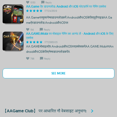
1050
Reply
AA.Game ऐप डाउनलोड: Android और iOS प्लेटफ़ॉर्म पर गेमिंग एक्सेस
1772143509
AA.Gameपरमुफ्तगेम्सडाउनलोडकरें:AndroidऔरiOSकेलिएपूरीगाइडAA.Ga
meऐपडाउनलोड:AndroidऔरiOSप्ल
194
Reply
AA.GAME:Mobi पर मोबाइल गेमिंग का आनंद लें - Android और iOS के लिए
एक्सेस
1772395005
AA.GAMEमोबाइलऐप:AndroidऔरiOSपरएक्सेसकरेंAA.GAME:MobiपरAn
droidऔरiOSकेलिएगेम्सडाउनलोडकरेंA
796
Reply
SEE MORE
【AAGame Club】 पर आधारित नौ वेबसाइट अनुभाग: