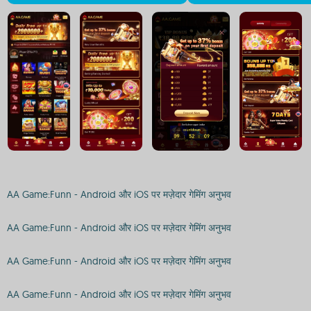
AA Game:Funn - Android और iOS पर मज़ेदार गेमिंग अनुभव
AA Game:Funn - Android और iOS पर मज़ेदार गेमिंग अनुभव
AA Game:Funn - Android और iOS पर मज़ेदार गेमिंग अनुभव
AA Game:Funn - Android और iOS पर मज़ेदार गेमिंग अनुभव