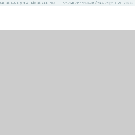
ID और IOS पर मुफ्त डाउनलोड और एक्सेस गाइड
AAGAME APP: ANDROID और IOS पर मुफ्त गेम डाउनलोड करें