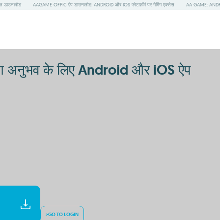
त डाउनलोड
AAGAME OFFIC ऐप डाउनलोड: ANDROID और IOS प्लेटफ़ॉर्म पर गेमिंग एक्सेस
AA GAME: ANDRO
ंग अनुभव के लिए Android और iOS ऐप
>GO TO LOGIN