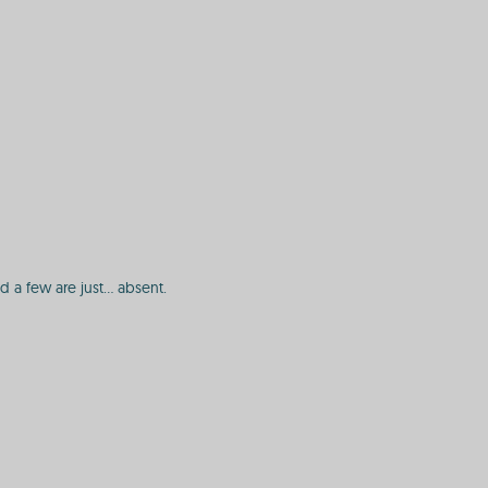
d a few are just… absent.