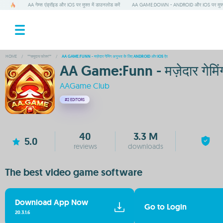
AA गेम्स एंड्रॉइड और IOS पर मुफ्त में डाउनलोड करें
AA GAME:DOWN - ANDROID और IOS पर मुफ्
HOME
/
**समुदाय फोरम**
/
AA GAME:FUNN - मज़ेदार गेमिंग अनुभव के लिए ANDROID और IOS ऐप
AA Game:Funn - मज़ेदार गेमि
AAGame Club
#2
EDITORS
40
3.3 M
5.0
reviews
downloads
The best video game software
Download App Now
Go to Login
20.3.1.6