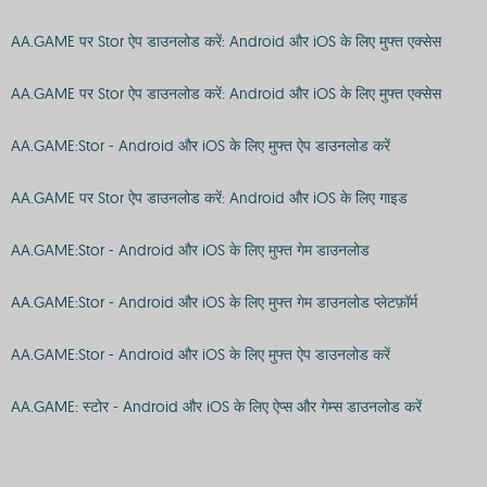
AA.GAME पर Stor ऐप डाउनलोड करें: Android और iOS के लिए मुफ्त एक्सेस
AA.GAME पर Stor ऐप डाउनलोड करें: Android और iOS के लिए मुफ्त एक्सेस
AA.GAME:Stor - Android और iOS के लिए मुफ्त ऐप डाउनलोड करें
AA.GAME पर Stor ऐप डाउनलोड करें: Android और iOS के लिए गाइड
AA.GAME:Stor - Android और iOS के लिए मुफ्त गेम डाउनलोड
AA.GAME:Stor - Android और iOS के लिए मुफ्त गेम डाउनलोड प्लेटफ़ॉर्म
AA.GAME:Stor - Android और iOS के लिए मुफ्त ऐप डाउनलोड करें
AA.GAME: स्टोर - Android और iOS के लिए ऐप्स और गेम्स डाउनलोड करें