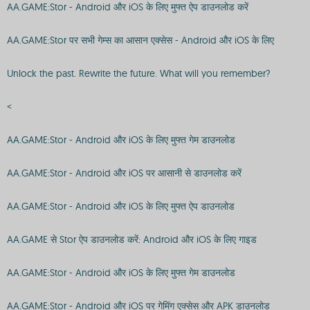
AA.GAME:Stor - Android और iOS के लिए मुफ्त ऐप डाउनलोड करें
AA.GAME:Stor पर सभी गेम्स का आसान एक्सेस - Android और iOS के लिए
Unlock the past. Rewrite the future. What will you remember?
<
AA.GAME:Stor - Android और iOS के लिए मुफ्त गेम डाउनलोड
AA.GAME:Stor - Android और iOS पर आसानी से डाउनलोड करें
AA.GAME:Stor - Android और iOS के लिए मुफ्त ऐप डाउनलोड
AA.GAME से Stor ऐप डाउनलोड करें: Android और iOS के लिए गाइड
AA.GAME:Stor - Android और iOS के लिए मुफ्त गेम डाउनलोड
AA.GAME:Stor - Android और iOS पर गेमिंग एक्सेस और APK डाउनलोड