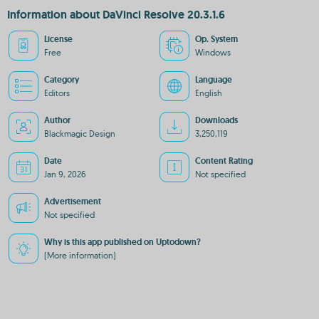
Information about DaVinci Resolve 20.3.1.6
License
Op. System
Free
Windows
Category
Language
Editors
English
Author
Downloads
Blackmagic Design
3,250,119
Date
Content Rating
Jan 9, 2026
Not specified
Advertisement
Not specified
Why is this app published on Uptodown?
(More information)