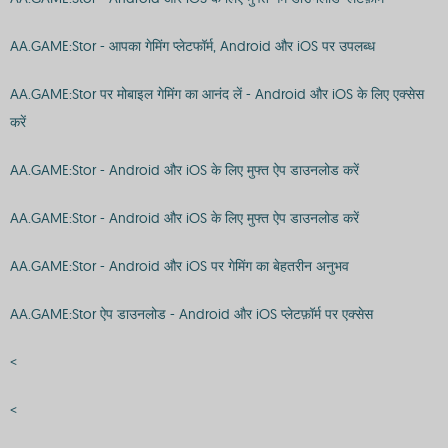
AA.GAME:Stor - आपका गेमिंग प्लेटफॉर्म, Android और iOS पर उपलब्ध
AA.GAME:Stor पर मोबाइल गेमिंग का आनंद लें - Android और iOS के लिए एक्सेस
करें
AA.GAME:Stor - Android और iOS के लिए मुफ्त ऐप डाउनलोड करें
AA.GAME:Stor - Android और iOS के लिए मुफ्त ऐप डाउनलोड करें
AA.GAME:Stor - Android और iOS पर गेमिंग का बेहतरीन अनुभव
AA.GAME:Stor ऐप डाउनलोड - Android और iOS प्लेटफ़ॉर्म पर एक्सेस
<
<