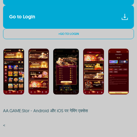
Go to Login
>GO TO LOGIN
AA.GAME:Stor - Android और iOS पर गेमिंग एक्सेस
<