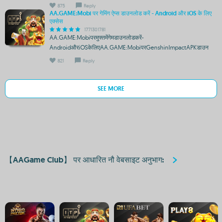
875
Reply
AA.GAME:Mobi पर गेमिंग ऐप्स डाउनलोड करें - Android और iOS के लिए
एक्सेस
1771301781
AA.GAME:Mobiपरमुफ्तमेंगेमडाउनलोडकरें-
AndroidऔरiOSकेलिएAA.GAME:MobiपरGenshinImpactAPKडाउन
821
Reply
SEE MORE
【AAGame Club】 पर आधारित नौ वेबसाइट अनुभाग: