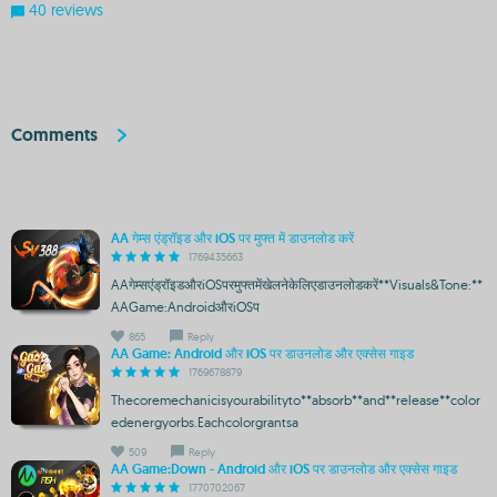
40 reviews
Comments
AA गेम्स एंड्रॉइड और iOS पर मुफ्त में डाउनलोड करें
1769435663
AAगेम्सएंड्रॉइडऔरiOSपरमुफ्तमेंखेलनेकेलिएडाउनलोडकरें**Visuals&Tone:**
AAGame:AndroidऔरiOSप
865
Reply
AA Game: Android और iOS पर डाउनलोड और एक्सेस गाइड
1769678879
Thecoremechanicisyourabilityto**absorb**and**release**color
edenergyorbs.Eachcolorgrantsa
509
Reply
AA Game:Down - Android और iOS पर डाउनलोड और एक्सेस गाइड
1770702067