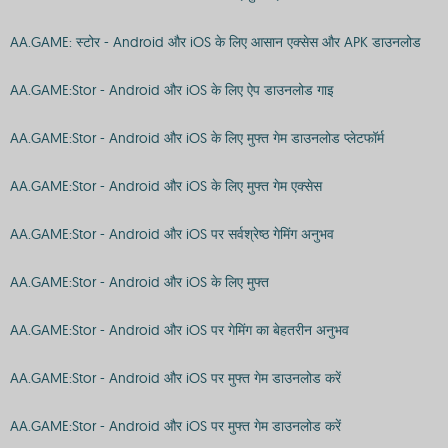
AA.GAME: स्टोर - Android और iOS के लिए आसान एक्सेस और APK डाउनलोड
AA.GAME:Stor - Android और iOS के लिए ऐप डाउनलोड गाइ
AA.GAME:Stor - Android और iOS के लिए मुफ्त गेम डाउनलोड प्लेटफॉर्म
AA.GAME:Stor - Android और iOS के लिए मुफ्त गेम एक्सेस
AA.GAME:Stor - Android और iOS पर सर्वश्रेष्ठ गेमिंग अनुभव
AA.GAME:Stor - Android और iOS के लिए मुफ्त
AA.GAME:Stor - Android और iOS पर गेमिंग का बेहतरीन अनुभव
AA.GAME:Stor - Android और iOS पर मुफ्त गेम डाउनलोड करें
AA.GAME:Stor - Android और iOS पर मुफ्त गेम डाउनलोड करें