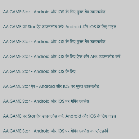
AA.GAME:Stor - Android और iOS के लिए मुफ्त गेम डाउनलोड
AA.GAME पर Stor ऐप डाउनलोड करें: Android और iOS के लिए गाइड
AA.GAME:Stor - Android और iOS के लिए मुफ्त गेम डाउनलोड
AA.GAME:Stor - Android और iOS के लिए ऐप्स और APK डाउनलोड करें
AA.GAME:Stor - Android और iOS के लिए
AA.GAME:Stor ऐप - Android और iOS पर मुफ्त डाउनलोड
AA.GAME:Stor - Android और iOS पर गेमिंग एक्सेस
AA.GAME पर Stor ऐप डाउनलोड करें: Android और iOS के लिए गाइड
AA.GAME:Stor - Android और iOS पर गेमिंग एक्सेस का प्लेटफ़ॉर्म