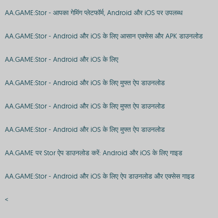
AA.GAME:Stor - आपका गेमिंग प्लेटफॉर्म, Android और iOS पर उपलब्ध
AA.GAME:Stor - Android और iOS के लिए आसान एक्सेस और APK डाउनलोड
AA.GAME:Stor - Android और iOS के लिए
AA.GAME:Stor - Android और iOS के लिए मुफ्त ऐप डाउनलोड
AA.GAME:Stor - Android और iOS के लिए मुफ्त ऐप डाउनलोड
AA.GAME:Stor - Android और iOS के लिए मुफ्त ऐप डाउनलोड
AA.GAME पर Stor ऐप डाउनलोड करें: Android और iOS के लिए गाइड
AA.GAME:Stor - Android और iOS के लिए ऐप डाउनलोड और एक्सेस गाइड
<