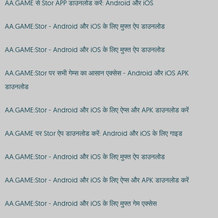
AA.GAME से Stor APP डाउनलोड करें: Android और iOS
AA.GAME:Stor - Android और iOS के लिए मुफ्त ऐप डाउनलोड
AA.GAME:Stor - Android और iOS के लिए मुफ्त ऐप डाउनलोड
AA.GAME:Stor पर सभी गेम्स का आसान एक्सेस - Android और iOS APK
डाउनलोड
AA.GAME:Stor - Android और iOS के लिए ऐप्स और APK डाउनलोड करें
AA.GAME पर Stor ऐप डाउनलोड करें: Android और iOS के लिए गाइड
AA.GAME:Stor - Android और iOS के लिए मुफ्त ऐप डाउनलोड
AA.GAME:Stor - Android और iOS के लिए ऐप्स और APK डाउनलोड करें
AA.GAME:Stor - Android और iOS के लिए मुफ्त गेम एक्सेस