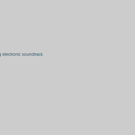
g electronic soundtrack.