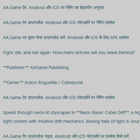
AA.Game ऐप: Android और iOS पर गेमिंग का बेहतरीन अनुभव
AA.Game ऐप डाउनलोड: Android और iOS प्लेटफ़ॉर्म पर गेमिंग एक्सेस
AA.Game पर मुफ्त गेम्स डाउनलोड करें: Android और iOS के लिए APK एक्सेस
Fight, die, and rise again. How many echoes will you leave behind?
**Publisher:** AAGame Publishing
**Genre:** Action Roguelite / Cyberpunk
AA.Game ऐप डाउनलोड: Android और iOS प्लेटफ़ॉर्म पर गेमिंग एक्सेस
Speed through neon-lit cityscapes in **Neon Racer: Cyber Drift**, a h
tight corners with intuitive drift mechanics, leaving trails of light in you
AA.Game ऐप डाउनलोड गाइड: Android और iOS प्लेटफ़ॉर्म पर एक्सेस कैसे करें