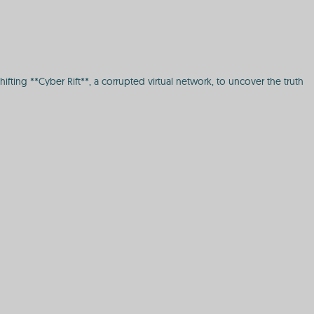
ting **Cyber Rift**, a corrupted virtual network, to uncover the truth