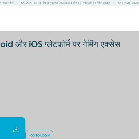
त डाउनलोड
AAGAME OFFIC ऐप डाउनलोड: ANDROID और IOS प्लेटफ़ॉर्म पर गेमिंग एक्सेस
AA GAME: ANDRO
और iOS प्लेटफ़ॉर्म पर गेमिंग एक्सेस
>GO TO LOGIN