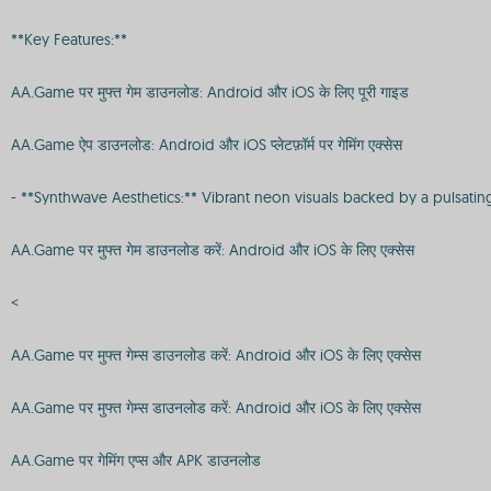
**Key Features:**
AA.Game पर मुफ्त गेम डाउनलोड: Android और iOS के लिए पूरी गाइड
AA.Game ऐप डाउनलोड: Android और iOS प्लेटफ़ॉर्म पर गेमिंग एक्सेस
- **Synthwave Aesthetics:** Vibrant neon visuals backed by a pulsatin
AA.Game पर मुफ्त गेम डाउनलोड करें: Android और iOS के लिए एक्सेस
<
AA.Game पर मुफ्त गेम्स डाउनलोड करें: Android और iOS के लिए एक्सेस
AA.Game पर मुफ्त गेम्स डाउनलोड करें: Android और iOS के लिए एक्सेस
AA.Game पर गेमिंग एप्स और APK डाउनलोड