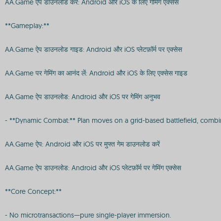
AA.Game ऐप डाउनलोड करें: Android और iOS के लिए गेमिंग एक्सेस
**Gameplay:**
AA.Game ऐप डाउनलोड गाइड: Android और iOS प्लेटफ़ॉर्म पर एक्सेस
AA.Game पर गेमिंग का आनंद लें: Android और iOS के लिए एक्सेस गाइड
AA.Game ऐप डाउनलोड: Android और iOS पर गेमिंग अनुभव
- **Dynamic Combat:** Plan moves on a grid-based battlefield, combining
AA.Game ऐप: Android और iOS पर मुफ्त गेम डाउनलोड करें
AA.Game ऐप डाउनलोड: Android और iOS प्लेटफ़ॉर्म पर गेमिंग एक्सेस
**Core Concept:**
- No microtransactions—pure single-player immersion.