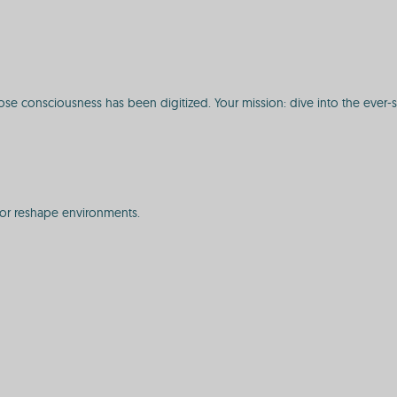
e consciousness has been digitized. Your mission: dive into the ever-shif
 or reshape environments.