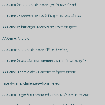
AA.Game ऐप: Android और iOS पर मुफ्त गेम डाउनलोड करें
AA.Game पर Android और iOS के लिए मुफ्त गेम्स डाउनलोड करें
AA.Game पर गेमिंग अनुभव: Android और iOS के लिए एक्सेस
AA.Game: Android
AA.Game: Android और iOS पर गेमिंग का बेहतरीन प्
AA.Game ऐप डाउनलोड गाइड: Android और iOS प्लेटफ़ॉर्म पर एक्सेस
AA.Game: Android और iOS पर गेमिंग का बेहतरीन प्लेटफॉर्म
Face dynamic challenges—from meteor
AA.Game पर मुफ्त गेम्स डाउनलोड करें: Android और iOS के लिए एक्सेस