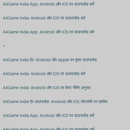
AAGame India App: Android और iOS पर डाउनलोड करें
AAGame India: Android और iOS पर डाउनलोड करें
AAGame India App: Android और iOS पर डाउनलोड करें
<
AAGame India ऐप: Android और Apple पर मुफ्त डाउनलोड
AAGame India: Android और iOS पर डाउनलोड करें
AAGame India: Android और iOS पर बेस्ट गेमिंग अनुभव
AAGame India ऐप डाउनलोड: Android और iOS प्लेटफॉर्म पर एक्सेस
AAGame India App: Android और iOS पर डाउनलोड करें
AAGame India App: Android और iOS पर डाउनलोड करें