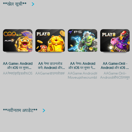
**खेल सूची**
AA Game: Android
AA गेम्स डाउनलोड
AA गेम्स: Android
AA Game:Onli -
और iOS पर मुफ्त
करें: Android और
और iOS पर मुफ्त गेमिंग
Android और iOS पर
डाउनलोड और एक्सेस
iOS के लिए मुफ्त एपीके
का आनंद
मुफ्त गेमिंग एप
AAगेम्सएंड्रॉइडऔरiOSपरमुफ्तमेंडाउनलोडकरेंAAगेम्सएंड्रॉइडऔरiOSपरमुफ्तमेंखेलनेकेलिएडाउनलोड
AAGameडाउनलोडकरें:AndroidऔरiOSकेलिएमुफ्तगेमिंगएपAAGameडाउनल
AAGame:AndroidऔरiOSकेलिएमुफ्तडाउनलोडऔर
AAGame:Onli-
गाइड
Moveupthecrumblingserifofagiant'
AndroidऔरiOSपरमुफ्त
**नवीनतम अपडेट**