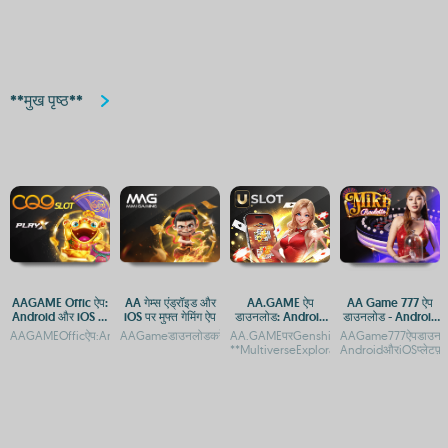
**मुख पृष्ठ**
AAGAME Offic ऐप:
AA गेम्स एंड्रॉइड और
AA.GAME ऐप
AA Game 777 ऐप
Android और iOS पर
iOS पर मुफ्त गेमिंग ऐप
डाउनलोड: Android
डाउनलोड - Android
डाउनलोड करें
और iOS प्लेटफ़ॉर्म पर
और iOS प्लेटफॉर्म पर
AAGAMEOfficऐप:AndroidऔरAppleपरमुफ्तडाउनलोडAAGAMEOfficऐपडाउनलोड:AndroidऔरiOSप
AAGameडाउनलोडकरें:AndroidऔरiOSकेलिएमुफ्तगेमिंगऐपAAGameडाउनल
AA.GAMEपरGenshinImpactAPKडाउनलोडकरें
AAGame777ऐपडाउनल
एक्सेस गाइड
एक्सेस
**MultiverseExploration:**Traverse
AndroidऔरiOSप्लेटफ़ॉर्