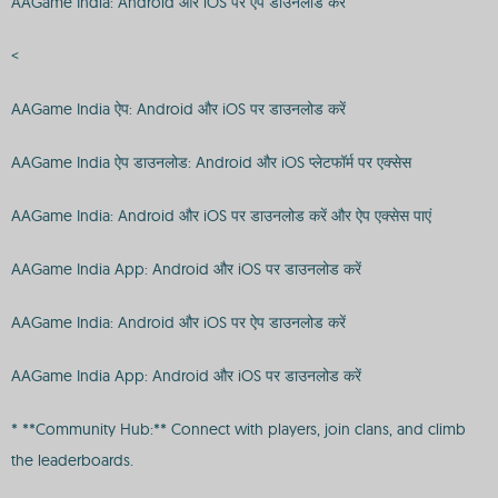
AAGame India: Android और iOS पर ऐप डाउनलोड करें
<
AAGame India ऐप: Android और iOS पर डाउनलोड करें
AAGame India ऐप डाउनलोड: Android और iOS प्लेटफॉर्म पर एक्सेस
AAGame India: Android और iOS पर डाउनलोड करें और ऐप एक्सेस पाएं
AAGame India App: Android और iOS पर डाउनलोड करें
AAGame India: Android और iOS पर ऐप डाउनलोड करें
AAGame India App: Android और iOS पर डाउनलोड करें
* **Community Hub:** Connect with players, join clans, and climb
the leaderboards.