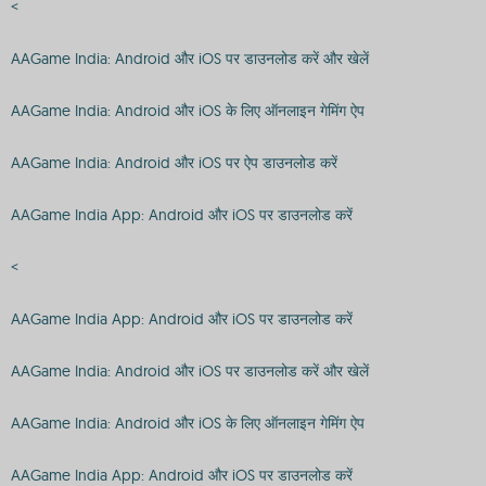
<
AAGame India: Android और iOS पर डाउनलोड करें और खेलें
AAGame India: Android और iOS के लिए ऑनलाइन गेमिंग ऐप
AAGame India: Android और iOS पर ऐप डाउनलोड करें
AAGame India App: Android और iOS पर डाउनलोड करें
<
AAGame India App: Android और iOS पर डाउनलोड करें
AAGame India: Android और iOS पर डाउनलोड करें और खेलें
AAGame India: Android और iOS के लिए ऑनलाइन गेमिंग ऐप
AAGame India App: Android और iOS पर डाउनलोड करें