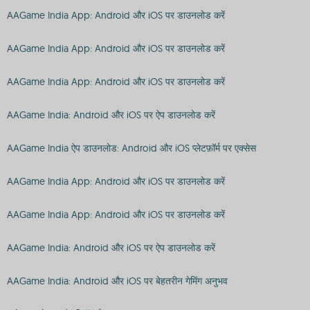
AAGame India App: Android और iOS पर डाउनलोड करें
AAGame India App: Android और iOS पर डाउनलोड करें
AAGame India App: Android और iOS पर डाउनलोड करें
AAGame India: Android और iOS पर ऐप डाउनलोड करें
AAGame India ऐप डाउनलोड: Android और iOS प्लेटफ़ॉर्म पर एक्सेस
AAGame India App: Android और iOS पर डाउनलोड करें
AAGame India App: Android और iOS पर डाउनलोड करें
AAGame India: Android और iOS पर ऐप डाउनलोड करें
AAGame India: Android और iOS पर बेहतरीन गेमिंग अनुभव