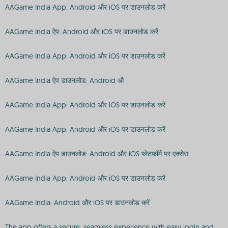
AAGame India App: Android और iOS पर डाउनलोड करें
AAGame India ऐप: Android और iOS पर डाउनलोड करें
AAGame India App: Android और iOS पर डाउनलोड करें
AAGame India ऐप डाउनलोड: Android औ
AAGame India App: Android और iOS पर डाउनलोड करें
AAGame India App: Android और iOS पर डाउनलोड करें
AAGame India ऐप डाउनलोड: Android और iOS प्लेटफ़ॉर्म पर एक्सेस
AAGame India App: Android और iOS पर डाउनलोड करें
AAGame India: Android और iOS पर डाउनलोड करें
The app offers a secure, seamless experience with easy login and