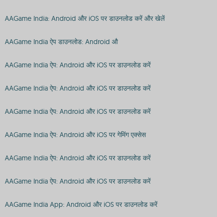
AAGame India: Android और iOS पर डाउनलोड करें और खेलें
AAGame India ऐप डाउनलोड: Android औ
AAGame India ऐप: Android और iOS पर डाउनलोड करें
AAGame India ऐप: Android और iOS पर डाउनलोड करें
AAGame India ऐप: Android और iOS पर डाउनलोड करें
AAGame India ऐप: Android और iOS पर गेमिंग एक्सेस
AAGame India ऐप: Android और iOS पर डाउनलोड करें
AAGame India ऐप: Android और iOS पर डाउनलोड करें
AAGame India App: Android और iOS पर डाउनलोड करें