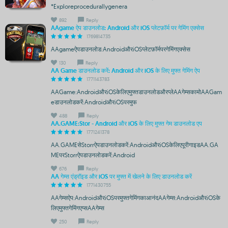
*Exploreprocedurallygenera
892
Reply
AAgame ऐप डाउनलोड: Android और iOS प्लेटफ़ॉर्म पर गेमिंग एक्सेस
1769814735
AAgameऐपडाउनलोड:AndroidऔरiOSप्लेटफ़ॉर्मपरगेमिंगएक्सेस
130
Reply
AA Game डाउनलोड करें: Android और iOS के लिए मुफ्त गेमिंग ऐप
1771143783
AAGame:AndroidऔरiOSकेलिएमुफ्तडाउनलोडऔरप्लेAAगेम्सकामोAAGam
eडाउनलोडकरें:AndroidऔरiOSपरमुफ
488
Reply
AA.GAME:Stor - Android और iOS के लिए मुफ्त गेम डाउनलोड एप
1771241378
AA.GAMEसेStorrऐपडाउनलोडकरें:AndroidऔरiOSकेलिएपूरीगाइडAA.GA
MEपरStorrऐपडाउनलोडकरें:Android
676
Reply
AA गेम्स एंड्रॉइड और iOS पर मुफ्त में खेलने के लिए डाउनलोड करें
1771430755
AAगेम्सऐप:AndroidऔरiOSपरमुफ्तगेमिंगकाआनंदAAगेम्स:AndroidऔरiOSके
लिएमुफ्तगेमिंगएप्सAAगेम्स
250
Reply