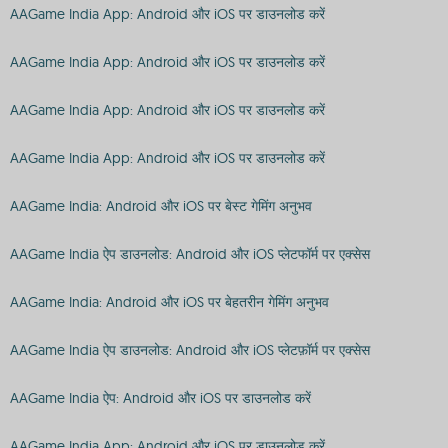
AAGame India App: Android और iOS पर डाउनलोड करें
AAGame India App: Android और iOS पर डाउनलोड करें
AAGame India App: Android और iOS पर डाउनलोड करें
AAGame India App: Android और iOS पर डाउनलोड करें
AAGame India: Android और iOS पर बेस्ट गेमिंग अनुभव
AAGame India ऐप डाउनलोड: Android और iOS प्लेटफॉर्म पर एक्सेस
AAGame India: Android और iOS पर बेहतरीन गेमिंग अनुभव
AAGame India ऐप डाउनलोड: Android और iOS प्लेटफ़ॉर्म पर एक्सेस
AAGame India ऐप: Android और iOS पर डाउनलोड करें
AAGame India App: Android और iOS पर डाउनलोड करें