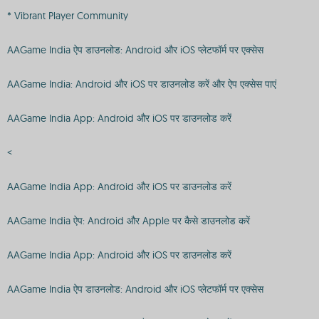
* Vibrant Player Community
AAGame India ऐप डाउनलोड: Android और iOS प्लेटफॉर्म पर एक्सेस
AAGame India: Android और iOS पर डाउनलोड करें और ऐप एक्सेस पाएं
AAGame India App: Android और iOS पर डाउनलोड करें
<
AAGame India App: Android और iOS पर डाउनलोड करें
AAGame India ऐप: Android और Apple पर कैसे डाउनलोड करें
AAGame India App: Android और iOS पर डाउनलोड करें
AAGame India ऐप डाउनलोड: Android और iOS प्लेटफॉर्म पर एक्सेस