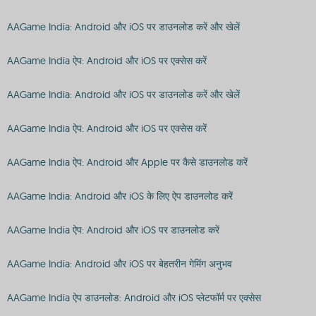
AAGame India: Android और iOS पर डाउनलोड करें और खेलें
AAGame India ऐप: Android और iOS पर एक्सेस करें
AAGame India: Android और iOS पर डाउनलोड करें और खेलें
AAGame India ऐप: Android और iOS पर एक्सेस करें
AAGame India ऐप: Android और Apple पर कैसे डाउनलोड करें
AAGame India: Android और iOS के लिए ऐप डाउनलोड करें
AAGame India ऐप: Android और iOS पर डाउनलोड करें
AAGame India: Android और iOS पर बेहतरीन गेमिंग अनुभव
AAGame India ऐप डाउनलोड: Android और iOS प्लेटफॉर्म पर एक्सेस