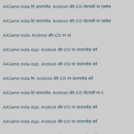
AAGame India ऐप डाउनलोड: Android और iOS प्लेटफॉर्म पर एक्सेस
AAGame India ऐप डाउनलोड: Android और iOS प्लेटफॉर्म पर एक्सेस
AAGame India: Android और iOS पर डा
AAGame India App: Android और iOS पर डाउनलोड करें
AAGame India App: Android और iOS पर डाउनलोड करें
AAGame India ऐप: Android और iOS पर डाउनलोड करें
AAGame India ऐप डाउनलोड: Android और iOS प्लेटफॉर्म पर ए
AAGame India App: Android और iOS पर डाउनलोड करें
AAGame India App: Android और iOS पर डाउनलोड करें