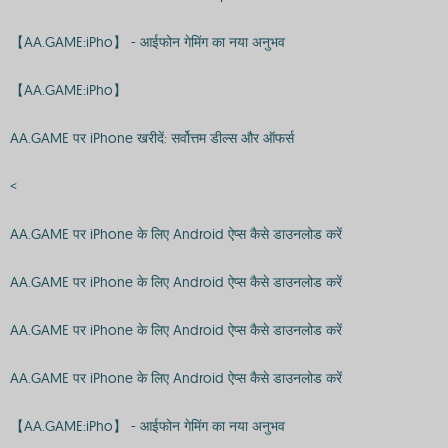
【AA.GAME:iPho】 - आईफोन गेमिंग का नया अनुभव
【AA.GAME:iPho】
AA.GAME पर iPhone खरीदें: सर्वोत्तम डील्स और ऑफर्स
<
AA.GAME पर iPhone के लिए Android ऐप्स कैसे डाउनलोड करें
AA.GAME पर iPhone के लिए Android ऐप्स कैसे डाउनलोड करें
AA.GAME पर iPhone के लिए Android ऐप्स कैसे डाउनलोड करें
AA.GAME पर iPhone के लिए Android ऐप्स कैसे डाउनलोड करें
【AA.GAME:iPho】 - आईफोन गेमिंग का नया अनुभव