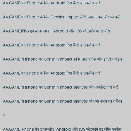
AA.GAME पर iPhone के लिए Android ऐप्स कैसे डाउनलोड करें
AA.GAME पर iPhone के लिए Genshin Impact APK डाउनलोड और प्ले करें
AA.GAME:iPho ऐप डाउनलोड - Android और iOS प्लेटफ़ॉर्म पर एक्सेस
AA.GAME पर iPhone के लिए Android ऐप्स कैसे डाउनलोड करें
AA.GAME से iPhone पर Genshin Impact APK डाउनलोड और इंस्टॉल गाइड
AA.GAME पर iPhone के लिए Android ऐप्स कैसे डाउनलोड करें
AA.GAME से iPhone पर Genshin Impact डाउनलोड और अपडेट कैसे करें
AA.GAME से iPhone पर Genshin Impact डाउनलोड और प्ले करने का तरीका
<
AA.GAME iPhone ऐप डाउनलोड: Android और iOS प्लेटफ़ॉर्म पर गेमिंग एक्सेस