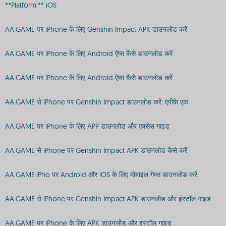
**Platform:** iOS
AA.GAME पर iPhone के लिए Genshin Impact APK डाउनलोड करें
AA.GAME पर iPhone के लिए Android ऐप्स कैसे डाउनलोड करें
AA.GAME पर iPhone के लिए Android ऐप्स कैसे डाउनलोड करें
AA.GAME से iPhone पर Genshin Impact डाउनलोड करें: एपीके एक
AA.GAME पर iPhone के लिए APP डाउनलोड और एक्सेस गाइड
AA.GAME से iPhone पर Genshin Impact APK डाउनलोड कैसे करें
AA.GAME:iPho पर Android और iOS के लिए मोबाइल गेम्स डाउनलोड करें
AA.GAME से iPhone पर Genshin Impact APK डाउनलोड और इंस्टॉल गाइड
AA.GAME पर iPhone के लिए APK डाउनलोड और इंस्टॉल गाइड