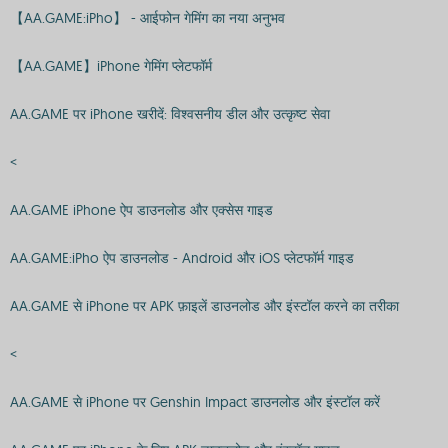
【AA.GAME:iPho】 - आईफोन गेमिंग का नया अनुभव
【AA.GAME】iPhone गेमिंग प्लेटफॉर्म
AA.GAME पर iPhone खरीदें: विश्वसनीय डील और उत्कृष्ट सेवा
<
AA.GAME iPhone ऐप डाउनलोड और एक्सेस गाइड
AA.GAME:iPho ऐप डाउनलोड - Android और iOS प्लेटफॉर्म गाइड
AA.GAME से iPhone पर APK फ़ाइलें डाउनलोड और इंस्टॉल करने का तरीका
<
AA.GAME से iPhone पर Genshin Impact डाउनलोड और इंस्टॉल करें