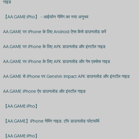
गाइड
【AA.GAME:iPho】 - आईफोन गेमिंग का नया अनुभव
AA.GAME पर iPhone के लिए Android ऐप्स कैसे डाउनलोड करें
AA.GAME पर iPhone के लिए APK डाउनलोड और इंस्टॉल गाइड
AA.GAME पर iPhone के लिए APK डाउनलोड और गेम एक्सेस गाइड
AA.GAME से iPhone पर Genshin Impact APK डाउनलोड और इंस्टॉल गाइड
AA.GAME iPhone ऐप डाउनलोड और इंस्टॉल गाइड
【AA.GAME:iPho】
【AA.GAME】iPhone गेमिंग गाइड: टॉप डाउनलोड प्लेटफॉर्म
【AA.GAME:iPho】