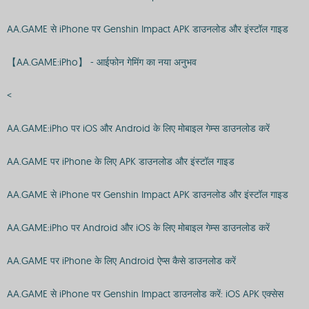
AA.GAME से iPhone पर Genshin Impact APK डाउनलोड और इंस्टॉल गाइड
【AA.GAME:iPho】 - आईफोन गेमिंग का नया अनुभव
<
AA.GAME:iPho पर iOS और Android के लिए मोबाइल गेम्स डाउनलोड करें
AA.GAME पर iPhone के लिए APK डाउनलोड और इंस्टॉल गाइड
AA.GAME से iPhone पर Genshin Impact APK डाउनलोड और इंस्टॉल गाइड
AA.GAME:iPho पर Android और iOS के लिए मोबाइल गेम्स डाउनलोड करें
AA.GAME पर iPhone के लिए Android ऐप्स कैसे डाउनलोड करें
AA.GAME से iPhone पर Genshin Impact डाउनलोड करें: iOS APK एक्सेस