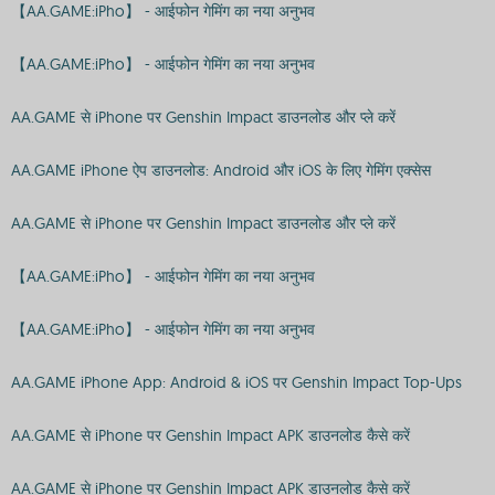
【AA.GAME:iPho】 - आईफोन गेमिंग का नया अनुभव
【AA.GAME:iPho】 - आईफोन गेमिंग का नया अनुभव
AA.GAME से iPhone पर Genshin Impact डाउनलोड और प्ले करें
AA.GAME iPhone ऐप डाउनलोड: Android और iOS के लिए गेमिंग एक्सेस
AA.GAME से iPhone पर Genshin Impact डाउनलोड और प्ले करें
【AA.GAME:iPho】 - आईफोन गेमिंग का नया अनुभव
【AA.GAME:iPho】 - आईफोन गेमिंग का नया अनुभव
AA.GAME iPhone App: Android & iOS पर Genshin Impact Top-Ups
AA.GAME से iPhone पर Genshin Impact APK डाउनलोड कैसे करें
AA.GAME से iPhone पर Genshin Impact APK डाउनलोड कैसे करें