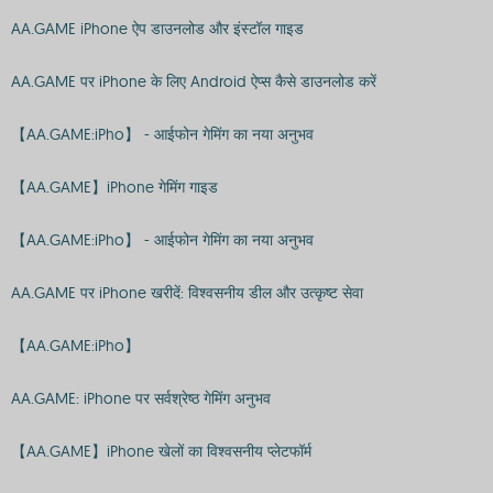
AA.GAME iPhone ऐप डाउनलोड और इंस्टॉल गाइड
AA.GAME पर iPhone के लिए Android ऐप्स कैसे डाउनलोड करें
【AA.GAME:iPho】 - आईफोन गेमिंग का नया अनुभव
【AA.GAME】iPhone गेमिंग गाइड
【AA.GAME:iPho】 - आईफोन गेमिंग का नया अनुभव
AA.GAME पर iPhone खरीदें: विश्वसनीय डील और उत्कृष्ट सेवा
【AA.GAME:iPho】
AA.GAME: iPhone पर सर्वश्रेष्ठ गेमिंग अनुभव
【AA.GAME】iPhone खेलों का विश्वसनीय प्लेटफॉर्म