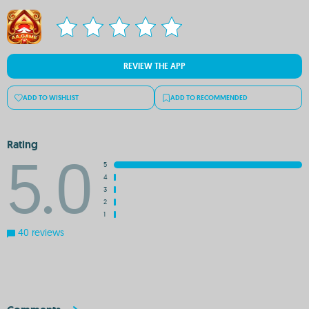
REVIEW THE APP
ADD TO WISHLIST
ADD TO RECOMMENDED
Rating
5.0
5
4
3
2
1
40 reviews