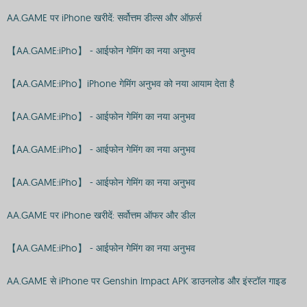
AA.GAME पर iPhone खरीदें: सर्वोत्तम डील्स और ऑफ़र्स
【AA.GAME:iPho】 - आईफोन गेमिंग का नया अनुभव
【AA.GAME:iPho】iPhone गेमिंग अनुभव को नया आयाम देता है
【AA.GAME:iPho】 - आईफोन गेमिंग का नया अनुभव
【AA.GAME:iPho】 - आईफोन गेमिंग का नया अनुभव
【AA.GAME:iPho】 - आईफोन गेमिंग का नया अनुभव
AA.GAME पर iPhone खरीदें: सर्वोत्तम ऑफर और डील
【AA.GAME:iPho】 - आईफोन गेमिंग का नया अनुभव
AA.GAME से iPhone पर Genshin Impact APK डाउनलोड और इंस्टॉल गाइड