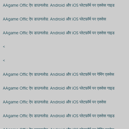
AAgame Offic ऐप डाउनलोड: Android और iOS प्लेटफ़ॉर्म पर एक्सेस गाइड
AAgame Offic ऐप डाउनलोड: Android और iOS प्लेटफ़ॉर्म पर एक्सेस
AAgame Offic ऐप डाउनलोड: Android और iOS प्लेटफ़ॉर्म पर एक्सेस गाइड
<
<
AAgame Offic ऐप डाउनलोड: Android और iOS प्लेटफ़ॉर्म पर गेमिंग एक्सेस
AAgame Offic ऐप डाउनलोड: Android और iOS प्लेटफ़ॉर्म पर एक्सेस गाइड
AAgame Offic ऐप डाउनलोड: Android और iOS प्लेटफ़ॉर्म पर एक्सेस
AAgame Offic ऐप डाउनलोड: Android और iOS प्लेटफ़ॉर्म पर एक्सेस गाइड