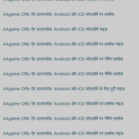
AAgame Offic ऐप डाउनलोड: Android और iOS प्लेटफ़ॉर्म पर एक्सेस
AAgame Offic ऐप डाउनलोड: Android और iOS प्लेटफ़ॉर्म गाइड
AAgame Offic ऐप डाउनलोड: Android और iOS प्लेटफ़ॉर्म पर एक्सेस गाइड
AAgame Offic ऐप डाउनलोड: Android और iOS प्लेटफ़ॉर्म पर गेमिंग एक्सेस
AAgame Offic ऐप डाउनलोड: Android और iOS प्लेटफ़ॉर्म पर गेमिंग एक्सेस
AAgame Offic ऐप डाउनलोड: Android और iOS प्लेटफ़ॉर्म के लिए पूरी गाइड
AAgame Offic ऐप डाउनलोड: Android और iOS प्लेटफ़ॉर्म पर एक्सेस गाइड
AAgame Offic ऐप डाउनलोड: Android और iOS प्लेटफ़ॉर्म पर गेमिंग एक्सेस
AAgame Offic ऐप डाउनलोड: Android और iOS प्लेटफ़ॉर्म पर एक्सेस गाइड