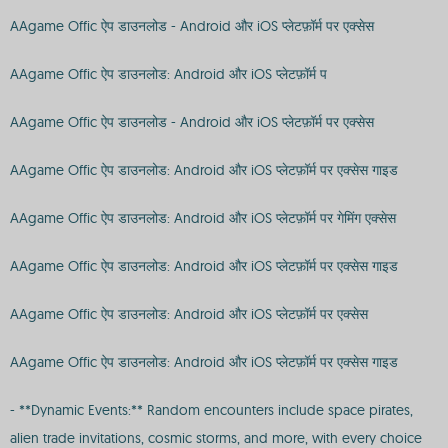
AAgame Offic ऐप डाउनलोड - Android और iOS प्लेटफ़ॉर्म पर एक्सेस
AAgame Offic ऐप डाउनलोड: Android और iOS प्लेटफ़ॉर्म प
AAgame Offic ऐप डाउनलोड - Android और iOS प्लेटफ़ॉर्म पर एक्सेस
AAgame Offic ऐप डाउनलोड: Android और iOS प्लेटफ़ॉर्म पर एक्सेस गाइड
AAgame Offic ऐप डाउनलोड: Android और iOS प्लेटफ़ॉर्म पर गेमिंग एक्सेस
AAgame Offic ऐप डाउनलोड: Android और iOS प्लेटफ़ॉर्म पर एक्सेस गाइड
AAgame Offic ऐप डाउनलोड: Android और iOS प्लेटफ़ॉर्म पर एक्सेस
AAgame Offic ऐप डाउनलोड: Android और iOS प्लेटफ़ॉर्म पर एक्सेस गाइड
- **Dynamic Events:** Random encounters include space pirates,
alien trade invitations, cosmic storms, and more, with every choice