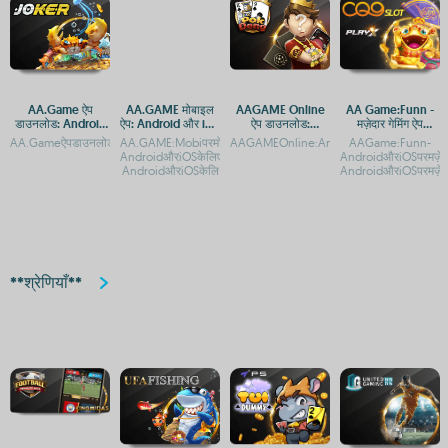
AA.Game ऐप
AA.GAME मोबाइल
AAGAME Online
AA Game:Funn -
डाउनलोड: Android
ऐप: Android और iOS
ऐप डाउनलोड:
मज़ेदार गेमिंग ऐप
और iOS प्लेटफ़ॉर्म पर
पर डाउनलोड व एक्सेस
Android और iOS
एंड्रॉइड और iOS पर
AA.Gameऐपडाउनलोड:AndroidऔरiOSप्लेटफॉर्मपरगेमिंगएक्सेसAA.GameऐपAA.Gameपरगेमिंगए
AA.GAME:Mobiपरमोबाइलगेमिंगकाआनंदलें-
AAGAMEOnline:AndroidऔरAppleडिवाइसपरएक्
AAGame:Funn-
गेमिंग एक्सेस
गाइड
प्लेटफ़ॉर्म गाइड
AndroidऔरiOSकेलिएएक्सेसAA.GAME:Mobi-
AndroidऔरiOSपरमज़ेद
AndroidऔरiOSकेलि
AndroidऔरiOSपरमज़ेदा
**श्रेणियाँ**