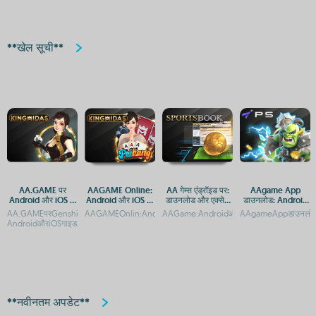
**खेल सूची**
AA.GAME पर
AAGAME Online:
AA गेम्स एंड्रॉइड पर:
AAgame App
Android और iOS के
Android और iOS पर
डाउनलोड और एक्सेस
डाउनलोड: Android
लिए ऐप्स और APK
डाउनलोड करें एप्प
गाइड
और iOS के लिए गेमिंग
AA.GAMEपरGenshinImpactAPKडाउनलोडकरें-
AAGAMEOnlin:AndroidaurApplekeliyeekaasaanaksesAAGAME
AAGame:AndroidऔरiOSपरडाउनलोडऔरएक्से
AAgameAppडाउनलोड:An
डाउनलोड करें
प्लेटफ़ॉर्म
AndroidऔरiOSगाइडAA.GAMEपरGenshinImpactAPKडाउनलोडकरे
**नवीनतम अपडेट**