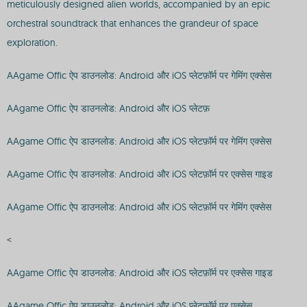
meticulously designed alien worlds, accompanied by an epic
orchestral soundtrack that enhances the grandeur of space
exploration.
AAgame Offic ऐप डाउनलोड: Android और iOS प्लेटफ़ॉर्म पर गेमिंग एक्सेस
AAgame Offic ऐप डाउनलोड: Android और iOS प्लेटफ़
AAgame Offic ऐप डाउनलोड: Android और iOS प्लेटफ़ॉर्म पर गेमिंग एक्सेस
AAgame Offic ऐप डाउनलोड: Android और iOS प्लेटफ़ॉर्म पर एक्सेस गाइड
AAgame Offic ऐप डाउनलोड: Android और iOS प्लेटफ़ॉर्म पर गेमिंग एक्सेस
<
AAgame Offic ऐप डाउनलोड: Android और iOS प्लेटफ़ॉर्म पर एक्सेस गाइड
AAgame Offic ऐप डाउनलोड: Android और iOS प्लेटफ़ॉर्म पर एक्सेस