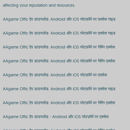
affecting your reputation and resources.
AAgame Offic ऐप डाउनलोड: Android और iOS प्लेटफ़ॉर्म पर एक्सेस गाइड
AAgame Offic ऐप डाउनलोड: Android और iOS प्लेटफ़ॉर्म पर एक्सेस गाइड
AAgame Offic ऐप डाउनलोड: Android और iOS प्लेटफ़ॉर्म पर गेमिंग एक्सेस
AAgame Offic ऐप डाउनलोड: Android और iOS प्लेटफ़ॉर्म पर गेमिंग एक्सेस
AAgame Offic ऐप डाउनलोड: Android और iOS प्लेटफ़ॉर्म पर एक्सेस
AAgame Offic ऐप डाउनलोड: Android और iOS प्लेटफ़ॉर्म पर एक्सेस गाइड
AAgame Offic ऐप डाउनलोड: Android और iOS प्लेटफ़ॉर्म पर गेमिंग एक्सेस
AAgame Offic ऐप डाउनलोड - Android और iOS प्लेटफ़ॉर्म पर एक्सेस