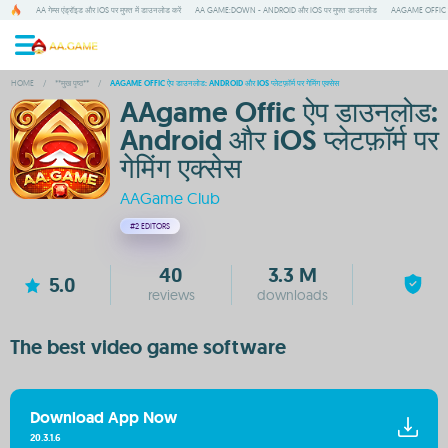
AA गेम्स एंड्रॉइड और IOS पर मुफ्त में डाउनलोड करें
AA GAME:DOWN - ANDROID और IOS पर मुफ्त डाउनलोड
AAGAME OFFIC ऐप ड
HOME
/
**मुख पृष्ठ**
/
AAGAME OFFIC ऐप डाउनलोड: ANDROID और IOS प्लेटफ़ॉर्म पर गेमिंग एक्सेस
AAgame Offic ऐप डाउनलोड:
Android और iOS प्लेटफ़ॉर्म पर
गेमिंग एक्सेस
AAGame Club
#2
EDITORS
40
3.3 M
5.0
reviews
downloads
The best video game software
Download App Now
20.3.1.6