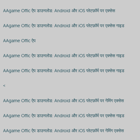
AAgame Offic ऐप डाउनलोड: Android और iOS प्लेटफ़ॉर्म पर एक्सेस
AAgame Offic ऐप डाउनलोड: Android और iOS प्लेटफ़ॉर्म पर एक्सेस गाइड
AAgame Offic ऐप
AAgame Offic ऐप डाउनलोड: Android और iOS प्लेटफ़ॉर्म पर एक्सेस गाइड
AAgame Offic ऐप डाउनलोड: Android और iOS प्लेटफ़ॉर्म पर एक्सेस गाइड
<
AAgame Offic ऐप डाउनलोड: Android और iOS प्लेटफ़ॉर्म पर गेमिंग एक्सेस
AAgame Offic ऐप डाउनलोड: Android और iOS प्लेटफ़ॉर्म पर एक्सेस गाइड
AAgame Offic ऐप डाउनलोड: Android और iOS प्लेटफ़ॉर्म पर गेमिंग एक्सेस