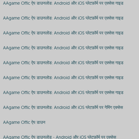
AAgame Offic ऐप डाउनलोड: Android और iOS प्लेटफ़ॉर्म पर एक्सेस गाइड
AAgame Offic ऐप डाउनलोड: Android और iOS प्लेटफ़ॉर्म पर एक्सेस गाइड
AAgame Offic ऐप डाउनलोड: Android और iOS प्लेटफ़ॉर्म पर एक्सेस गाइड
AAgame Offic ऐप डाउनलोड: Android और iOS प्लेटफ़ॉर्म पर एक्सेस गाइड
AAgame Offic ऐप डाउनलोड: Android और iOS प्लेटफ़ॉर्म पर एक्सेस गाइड
AAgame Offic ऐप डाउनलोड: Android और iOS प्लेटफ़ॉर्म पर एक्सेस गाइड
AAgame Offic ऐप डाउनलोड: Android और iOS प्लेटफ़ॉर्म पर एक्सेस गाइड
AAgame Offic ऐप डाउनलोड: Android और iOS प्लेटफ़ॉर्म पर गेमिंग एक्सेस
AAgame Offic ऐप डाउन
AAgame Offic ऐप डाउनलोड - Android और iOS प्लेटफ़ॉर्म पर एक्सेस