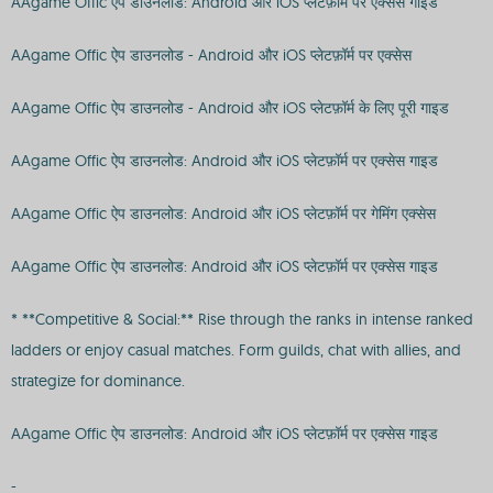
AAgame Offic ऐप डाउनलोड: Android और iOS प्लेटफ़ॉर्म पर एक्सेस गाइड
AAgame Offic ऐप डाउनलोड - Android और iOS प्लेटफ़ॉर्म पर एक्सेस
AAgame Offic ऐप डाउनलोड - Android और iOS प्लेटफ़ॉर्म के लिए पूरी गाइड
AAgame Offic ऐप डाउनलोड: Android और iOS प्लेटफ़ॉर्म पर एक्सेस गाइड
AAgame Offic ऐप डाउनलोड: Android और iOS प्लेटफ़ॉर्म पर गेमिंग एक्सेस
AAgame Offic ऐप डाउनलोड: Android और iOS प्लेटफ़ॉर्म पर एक्सेस गाइड
* **Competitive & Social:** Rise through the ranks in intense ranked
ladders or enjoy casual matches. Form guilds, chat with allies, and
strategize for dominance.
AAgame Offic ऐप डाउनलोड: Android और iOS प्लेटफ़ॉर्म पर एक्सेस गाइड
-