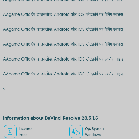
AAgame Offic ऐप डाउनलोड: Android और iOS प्लेटफ़ॉर्म पर गेमिंग एक्सेस
AAgame Offic ऐप डाउनलोड: Android और iOS प्लेटफ़ॉर्म पर गेमिंग एक्सेस
AAgame Offic ऐप डाउनलोड: Android और iOS प्लेटफ़ॉर्म पर गेमिंग एक्सेस
AAgame Offic ऐप डाउनलोड: Android और iOS प्लेटफ़ॉर्म पर एक्सेस गाइड
AAgame Offic ऐप डाउनलोड: Android और iOS प्लेटफ़ॉर्म पर एक्सेस गाइड
<
Information about DaVinci Resolve 20.3.1.6
License
Op. System
Free
Windows