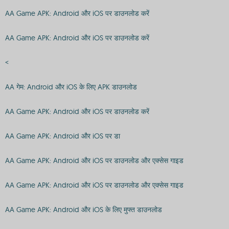
AA Game APK: Android और iOS पर डाउनलोड करें
AA Game APK: Android और iOS पर डाउनलोड करें
<
AA गेम: Android और iOS के लिए APK डाउनलोड
AA Game APK: Android और iOS पर डाउनलोड करें
AA Game APK: Android और iOS पर डा
AA Game APK: Android और iOS पर डाउनलोड और एक्सेस गाइड
AA Game APK: Android और iOS पर डाउनलोड और एक्सेस गाइड
AA Game APK: Android और iOS के लिए मुफ्त डाउनलोड