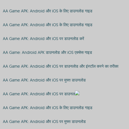
AA Game APK: Android और iOS के लिए डाउनलोड गाइड
AA Game APK: Android और iOS के लिए डाउनलोड गाइड
AA Game APK: Android और iOS पर डाउनलोड करें
AA Game: Android APK डाउनलोड और iOS एक्सेस गाइड
AA Game APK: Android और iOS पर डाउनलोड और इंस्टॉल करने का तरीका
AA Game APK: Android और iOS पर मुफ्त डाउनलोड
AA Game APK: Android और iOS पर डाउनल
AA Game APK: Android और iOS के लिए डाउनलोड गाइड
AA Game APK: Android और iOS पर मुफ्त डाउनलोड