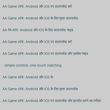
AA Game APK: Android और iOS पर डाउनलोड करें
AA Game APK: Android और iOS के लिए मुफ्त डाउनलोड
AA गेम APK: Android और iOS के लिए डाउनलोड गाइड
AA Game APK: Android और iOS पर डाउनलोड करें
AA Game APK: Android और iOS पर डाउनलोड और एक्सेस गाइड
- Simple controls: one-touch matching.
AA Game APK: Android और iOS के
AA Game APK: Android और iOS के लिए मुफ्त डाउनलोड
AA Game APK: Android और iOS पर डाउनलोड और इंस्टॉल करने का तरीका