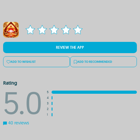
REVIEW THE APP
ADD TO WISHLIST
ADD TO RECOMMENDED
Rating
5.0
5
4
3
2
1
40 reviews