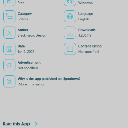
Free
Windows
Category
Language
Editors
English
Author
Downloads
Blackmagic Design
3,250,119
Date
Content Rating
Jan 9, 2026
Not specified
Advertisement
Not specified
Why is this app published on Uptodown?
(More information)
Rate this App