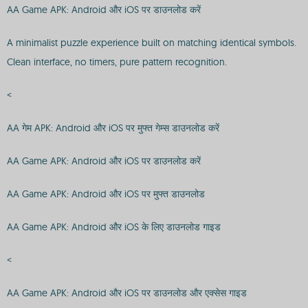
AA Game APK: Android और iOS पर डाउनलोड करें
A minimalist puzzle experience built on matching identical symbols.
Clean interface, no timers, pure pattern recognition.
<
AA गेम APK: Android और iOS पर मुफ्त गेम्स डाउनलोड करें
AA Game APK: Android और iOS पर डाउनलोड करें
AA Game APK: Android और iOS पर मुफ्त डाउनलोड
AA Game APK: Android और iOS के लिए डाउनलोड गाइड
<
AA Game APK: Android और iOS पर डाउनलोड और एक्सेस गाइड