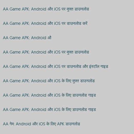
AA Game APK: Android और iOS पर मुफ्त डाउनलोड
AA Game APK: Android और iOS पर डाउनलोड करें
AA Game APK: Android औ
AA Game APK: Android और iOS पर मुफ्त डाउनलोड
AA Game APK: Android और iOS पर डाउनलोड और इंस्टॉल गाइड
AA Game APK: Android और iOS के लिए मुफ्त डाउनलोड
AA Game APK: Android और iOS के लिए डाउनलोड गाइड
AA Game APK: Android और iOS के लिए डाउनलोड गाइड
AA गेम: Android और iOS के लिए APK डाउनलोड