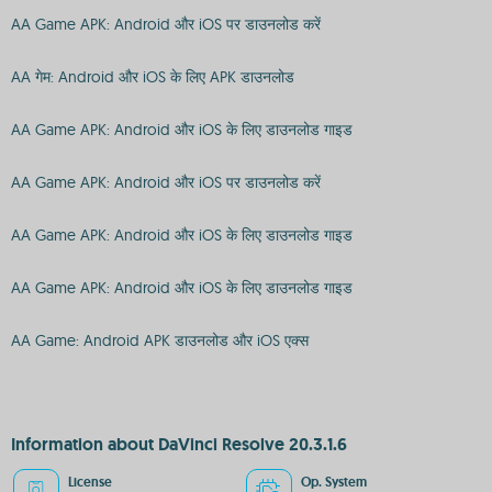
AA Game APK: Android और iOS पर डाउनलोड करें
AA गेम: Android और iOS के लिए APK डाउनलोड
AA Game APK: Android और iOS के लिए डाउनलोड गाइड
AA Game APK: Android और iOS पर डाउनलोड करें
AA Game APK: Android और iOS के लिए डाउनलोड गाइड
AA Game APK: Android और iOS के लिए डाउनलोड गाइड
AA Game: Android APK डाउनलोड और iOS एक्स
Information about DaVinci Resolve 20.3.1.6
License
Op. System