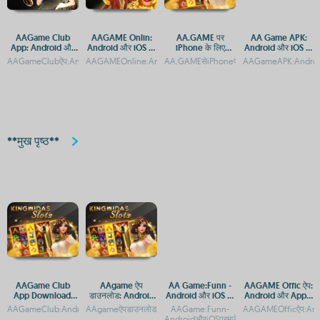
AAGame Club
AAGAME Onlin:
AA.GAME पर
AA Game APK:
App: Android और
Android और iOS पर
iPhone के लिए
Android और iOS पर
iOS प्लेटफ़ॉर्म पर
ऐप्स और APK एक्सेस
Android ऐप्स कैसे
डाउनलोड और इंस्टॉल
AAGameClubऐप:AndroidऔरiOSपरडाउनलोडकरेंAAGameClubAppDownload:Android
AAGAMEOnline:AndroidऔरAppleडिवाइसपरएक्सेसकरेंAAGAMEOnlin:
AA.GAMEसेiPhoneपरGenshinImpactAPKडाउ
AAGameAPK:Android
एक्सेस गाइड
डाउनलोड करें
करने का तरीका
**मुख पृष्ठ**
AAGame Club
AAgame ऐप
AA Game:Funn -
AAGAME Offic ऐप:
App Download:
डाउनलोड: Android
Android और iOS पर
Android और Apple
Android & iOS
और iOS प्लेटफ़ॉर्म पर
मज़ेदार गेमिंग अनुभव
डिवाइस के लिए
AAGameClub:AndroidऔरiOSकेलिएऐपएक्सेसगाइडAAGameClubAppDownload:AndroidऔरiOS
AAgameऐपडाउनलोड:AndroidऔरiOSप्लेटफ़ॉर्मपरगेमिंगएक्सेसAAgameऐ
AAGame:Funn-
AAGAMEOfficऐप:Andr
प्लेटफ़ॉर्म एक्सेस गाइड
गेमिंग एक्सेस
डाउनलोड गाइड
AndroidऔरiOSपरमज़ेदारगेमिंगअनुभवAAGame