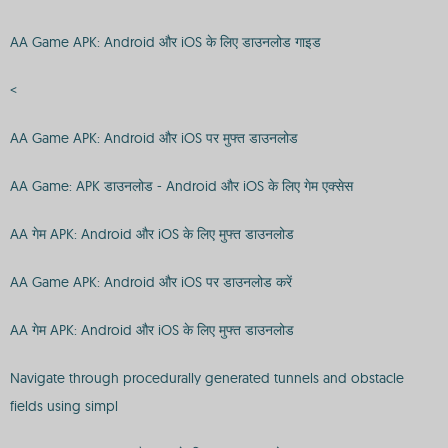
AA Game APK: Android और iOS के लिए डाउनलोड गाइड
<
AA Game APK: Android और iOS पर मुफ्त डाउनलोड
AA Game: APK डाउनलोड - Android और iOS के लिए गेम एक्सेस
AA गेम APK: Android और iOS के लिए मुफ्त डाउनलोड
AA Game APK: Android और iOS पर डाउनलोड करें
AA गेम APK: Android और iOS के लिए मुफ्त डाउनलोड
Navigate through procedurally generated tunnels and obstacle
fields using simpl