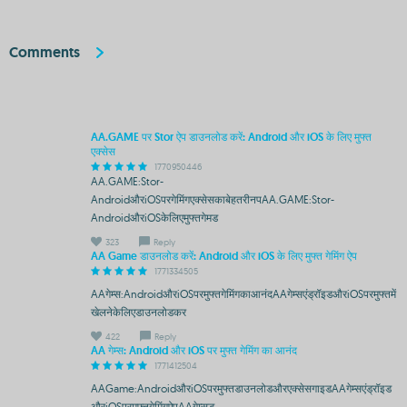
Comments
AA.GAME पर Stor ऐप डाउनलोड करें: Android और iOS के लिए मुफ्त
एक्सेस
1770950446
AA.GAME:Stor-
AndroidऔरiOSपरगेमिंगएक्सेसकाबेहतरीनपAA.GAME:Stor-
AndroidऔरiOSकेलिएमुफ्तगेमड
323
Reply
AA Game डाउनलोड करें: Android और iOS के लिए मुफ्त गेमिंग ऐप
1771334505
AAगेम्स:AndroidऔरiOSपरमुफ्तगेमिंगकाआनंदAAगेम्सएंड्रॉइडऔरiOSपरमुफ्तमें
खेलनेकेलिएडाउनलोडकर
422
Reply
AA गेम्स: Android और iOS पर मुफ्त गेमिंग का आनंद
1771412504
AAGame:AndroidऔरiOSपरमुफ्तडाउनलोडऔरएक्सेसगाइडAAगेम्सएंड्रॉइड
औरiOSपरमुफ्तगेमिंगऐपAAगेम्सड