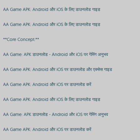
AA Game APK: Android और iOS के लिए डाउनलोड गाइड
AA Game APK: Android और iOS के लिए डाउनलोड गाइड
**Core Concept:**
AA Game: APK डाउनलोड - Android और iOS पर गेमिंग अनुभव
AA Game APK: Android और iOS पर डाउनलोड और एक्सेस गाइड
AA Game APK: Android और iOS पर डाउनलोड करें
AA Game APK: Android और iOS के लिए डाउनलोड गाइड
AA Game: APK डाउनलोड - Android और iOS पर गेमिंग अनुभव
AA Game APK: Android और iOS पर डाउनलोड करें