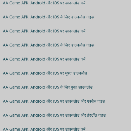
AA Game APK: Android और iOS पर डाउनलोड करें
AA Game APK: Android और iOS के लिए डाउनलोड गाइड
AA Game APK: Android और iOS पर डाउनलोड करें
AA Game APK: Android और iOS के लिए डाउनलोड गाइड
AA Game APK: Android और iOS पर डाउनलोड करें
AA Game APK: Android और iOS पर मुफ्त डाउनलोड
AA Game APK: Android और iOS के लिए मुफ्त डाउनलोड
AA Game APK: Android और iOS पर डाउनलोड और एक्सेस गाइड
AA Game APK: Android और iOS पर डाउनलोड और इंस्टॉल गाइड
AA Game APK: Android और iOS पर डाउनलोड करें