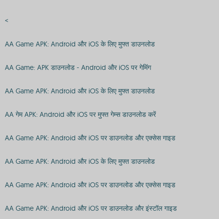
<
AA Game APK: Android और iOS के लिए मुफ्त डाउनलोड
AA Game: APK डाउनलोड - Android और iOS पर गेमिंग
AA Game APK: Android और iOS के लिए मुफ्त डाउनलोड
AA गेम APK: Android और iOS पर मुफ्त गेम्स डाउनलोड करें
AA Game APK: Android और iOS पर डाउनलोड और एक्सेस गाइड
AA Game APK: Android और iOS के लिए मुफ्त डाउनलोड
AA Game APK: Android और iOS पर डाउनलोड और एक्सेस गाइड
AA Game APK: Android और iOS पर डाउनलोड और इंस्टॉल गाइड