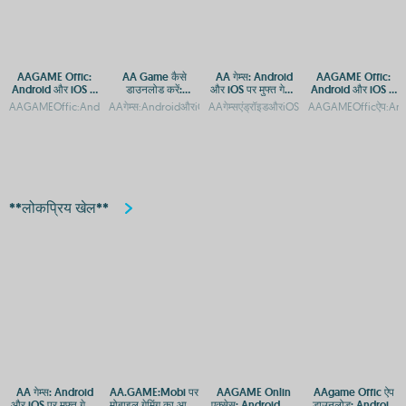
AAGAME Offic:
AA Game कैसे
AA गेम्स: Android
AAGAME Offic:
Android और iOS के
डाउनलोड करें:
और iOS पर मुफ्त गेमिंग
Android और iOS के
लिए ऐप डाउनलोड गाइड
Android और iOS
का आनंद
लिए ऑफिशियल APP
AAGAMEOffic:AndroidऔरAppleकेलिएAPPडाउनलोडगाइडAAGAMEOfficऐप:AndroidऔरApp
AAगेम्स:AndroidऔरiOSपरमुफ्तगेमिंगकाआनंदAAगेम्सएंड्रॉइडऔरiOSपरमु
AAगेम्सएंड्रॉइडऔरiOSपरमुफ्तमेंडाउनलोडकरें
AAGAMEOfficऐप:And
गाइड
डाउनलोड करें
**लोकप्रिय खेल**
AA गेम्स: Android
AA.GAME:Mobi पर
AAGAME Onlin
AAgame Offic ऐप
और iOS पर मुफ्त गेमिंग
मोबाइल गेमिंग का आनंद
एक्सेस: Android और
डाउनलोड: Android