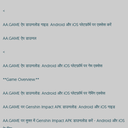
<
AA.GAME ऐप डाउनलोड गाइड: Android और iOS प्लेटफ़ॉर्म पर एक्सेस करें
AA.GAME ऐप डाउनल
<
AA.GAME ऐप डाउनलोड: Android और iOS प्लेटफ़ॉर्म पर गेम एक्सेस
**Game Overview:**
AA.GAME ऐप डाउनलोड: Android और iOS प्लेटफ़ॉर्म पर गेमिंग एक्सेस
AA.GAME पर Genshin Impact APK डाउनलोड: Android और iOS गाइड
AA.GAME पर मुफ्त में Genshin Impact APK डाउनलोड करें - Android और iOS