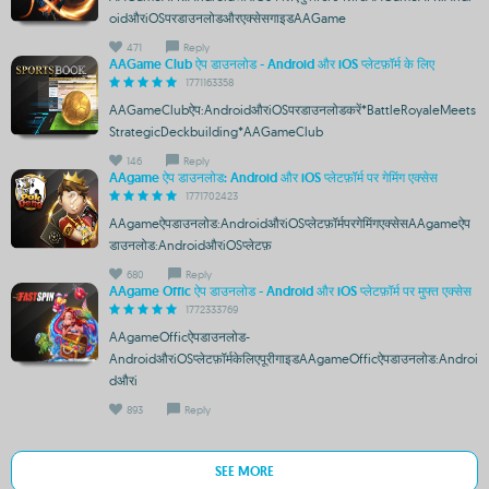
oidऔरiOSपरडाउनलोडऔरएक्सेसगाइडAAGame
471
Reply
AAGame Club ऐप डाउनलोड - Android और iOS प्लेटफ़ॉर्म के लिए
1771163358
AAGameClubऐप:AndroidऔरiOSपरडाउनलोडकरें*BattleRoyaleMeets
StrategicDeckbuilding*AAGameClub
146
Reply
AAgame ऐप डाउनलोड: Android और iOS प्लेटफ़ॉर्म पर गेमिंग एक्सेस
1771702423
AAgameऐपडाउनलोड:AndroidऔरiOSप्लेटफ़ॉर्मपरगेमिंगएक्सेसAAgameऐप
डाउनलोड:AndroidऔरiOSप्लेटफ़
680
Reply
AAgame Offic ऐप डाउनलोड - Android और iOS प्लेटफ़ॉर्म पर मुफ्त एक्सेस
1772333769
AAgameOfficऐपडाउनलोड-
AndroidऔरiOSप्लेटफ़ॉर्मकेलिएपूरीगाइडAAgameOfficऐपडाउनलोड:Androi
dऔरi
893
Reply
SEE MORE