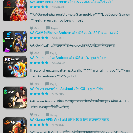
AAGame India: Android और iOS पर डाउनलोड करें और खेलें
1768784186
**AAGameIndia:YourUltimateGamingHub*****LiveDealerGames
:**FeeltherealcasinovibewithliveB
944
Reply
AA.GAME:iPho पर Android और iOS के लिए APK डाउनलोड करें
1770131508
AA.GAME:iPhoऐपडाउनलोड-AndroidऔरiOSप्लेटफ़ॉर्मपरएक्सेस
868
Reply
AA गेम्स डाउनलोड: Android और iOS के लिए मुफ्त गेमिंग एप
1770354933
Theworldreactsinpatterns.Awallof**#**mightshiftifyou**E**xam
ineit.Acreatureof**&**symbol
799
Reply
AA गेम एप्प डाउनलोड - Android और iOS पर मुफ्त गेमिंग
1771031669
AAGame:AndroidऔरiOSपरमुफ्तडाउनलोडऔरएक्सेसगाइडAAगेम्स:Androi
dऔरiOSपरमुफ्तमेंखेलेंAAगेम्सऐ
207
Reply
AA Game APK: Android और iOS के लिए डाउनलोड गाइड
1771055827
AAGameAPK:AndroidऔरiOSकेलिएमुफ्तडाउनलोडAAGameAPK:Andr