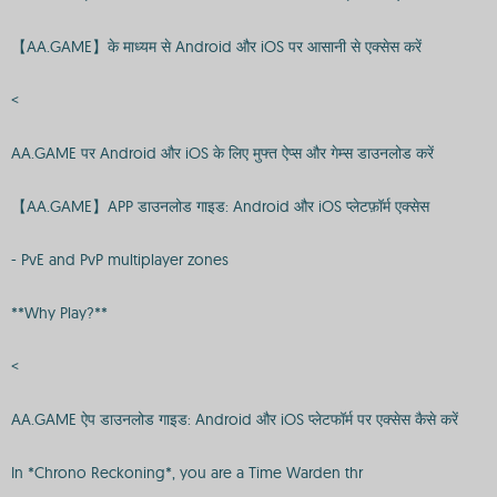
【AA.GAME】के माध्यम से Android और iOS पर आसानी से एक्सेस करें
<
AA.GAME पर Android और iOS के लिए मुफ्त ऐप्स और गेम्स डाउनलोड करें
【AA.GAME】APP डाउनलोड गाइड: Android और iOS प्लेटफ़ॉर्म एक्सेस
- PvE and PvP multiplayer zones
**Why Play?**
<
AA.GAME ऐप डाउनलोड गाइड: Android और iOS प्लेटफॉर्म पर एक्सेस कैसे करें
In *Chrono Reckoning*, you are a Time Warden thr