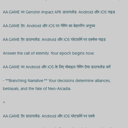
AA.GAME पर Genshin Impact APK डाउनलोड: Android और iOS गाइड
AA.GAME ऐप: Android और iOS पर गेमिंग का बेहतरीन अनुभव
AA.GAME ऐप डाउनलोड: Android और iOS प्लेटफ़ॉर्म पर एक्सेस गाइड
Answer the call of eternity. Your epoch begins now.
AA.GAME पर Android और iOS के लिए मोबाइल गेमिंग ऐप्स डाउनलोड करें
- **Branching Narrative:** Your decisions determine alliances,
betrayals, and the fate of Neo-Arcadia.
<
AA.GAME ऐप डाउनलोड: Android और iOS प्लेटफ़ॉर्म पर एक्से