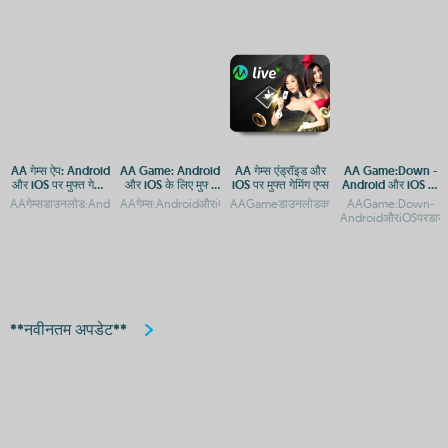
AA गेम्स ऐप: Android
AA Game: Android
AA गेम्स एंड्रॉइड और
AA Game:Down -
और iOS पर मुफ्त गेमिंग
और iOS के लिए मुफ्त
iOS पर मुफ्त गेमिंग एप्स
Android और iOS पर
का आनंद
डाउनलोड और एक्सेस
डाउनलोड करें
AAगेम्सडाउनलोड:AndroidऔरiOSकेलिएमुफ्तगेमिंगऐपAAGameकैसेडाउनलोडकरें:AndroidऔरiOS
AAगेम्स:AndroidऔरiOSपरमुफ्तगेमिंगकाआनंदAAGame:AndroidऔरiOSपर
AAGameडाउनलोडकरें:AndroidऔरiOSकेलिएमुफ
AAGame:Down-
गाइड
AndroidऔरiOSपरडाउन
**नवीनतम अपडेट**